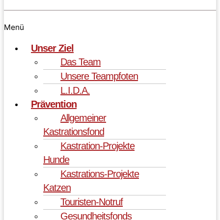
Menü
Unser Ziel
Das Team
Unsere Teampfoten
L.I.D.A.
Prävention
Allgemeiner
Kastrationsfond
Kastration-Projekte
Hunde
Kastrations-Projekte
Katzen
Touristen-Notruf
Gesundheitsfonds