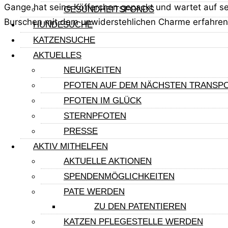
Gange hat seine Köfferchen gepackt und wartet auf 
GESUNDHEITSFONDS
Burschen mit dem unwiderstehlichen Charme erfahren,
HUNDESUCHE
KATZENSUCHE
Hinweis:
AKTUELLES
Die Angaben über die Tiere in Deutschland, werden in 
NEUIGKEITEN
Deutschland auf einer Pflegestelle sind, werden mind
PFOTEN AUF DEM NÄCHSTEN TRANSP
kontrolliert. Zudem wird dem Hund Blut zur Kontrolle 
PFOTEN IM GLÜCK
Schlummernde Krankheiten sind immer möglich. Die Me
STERNPFOTEN
keine guten Erfahrungen gemacht Diese Prägungen könn
PRESSE
AKTIV MITHELFEN
AKTUELLE AKTIONEN
SPENDENMÖGLICHKEITEN
Alex Sieber
PATE WERDEN
ZU DEN PATENTIEREN
alex.sieber@pfotenfreunde-sardinien.de
oder direkt
T
KATZEN PFLEGESTELLE WERDEN