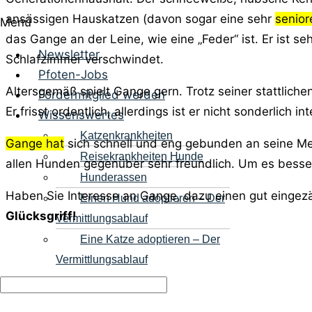
ansässigen Hauskatzen (davon sogar eine sehr
senior
Menü
das Gange an der Leine, wie eine „Feder“ ist. Er ist
Newsletter
Schlafzimmer verschwindet.
Pfoten-Jobs
Altersgemäß spielt Gange gern. Trotz seiner stattliche
Fördermitglied werden
Er frisst ordentlich, allerdings ist er nicht sonderlich
Wissenswertes
Katzenkrankheiten
Gange hat
sich schnell und eng gebunden an seine Men
Reisekrankheiten Hunde
allen Hunden gegenüber sehr freundlich. Um es besser
Hunderassen
Haben Sie Interesse an Gange, dazu einen gut eingezä
Einen Hund adoptieren – Der
Glücksgriff!
Vermittlungsablauf
Eine Katze adoptieren – Der
Vermittlungsablauf