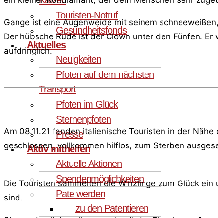
Touristen-Notruf
Gange ist eine Augenweide mit seinem schneeweißen, et
Gesundheitsfonds
Der hübsche Rüde ist der Clown unter den Fünfen. Er 
Aktuelles
aufdringlich.
Neuigkeiten
Pfoten auf dem nächsten
Transport
Pfoten im Glück
Sternenpfoten
Am 08.11.21 fanden italienische Touristen in der Näh
Presse
geschlossen, vollkommen hilflos, zum Sterben ausgese
Aktiv mithelfen
Aktuelle Aktionen
Spendenmöglichkeiten
Die Touristen sammelten die Winzlinge zum Glück ein und
Pate werden
sind.
zu den Patentieren