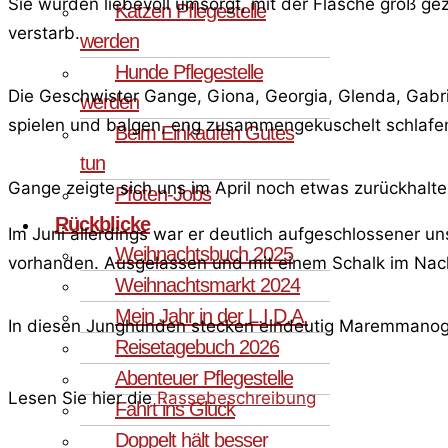
Sie wurden liebevoll umsorgt, mit der Flasche groß gez
Katzen Pflegestelle
verstarb.
werden
Hunde Pflegestelle
Die Geschwister Gange, Giona, Georgia, Glenda, Gabr
werden
spielen und balgen, eng zusammengekuschelt schlafen
Beim Einkaufen Gutes
tun
Gange zeigte sich uns im April noch etwas zurückhalt
Pfoten-Jobs
Rückblicke
Im Juni allerdings war er deutlich aufgeschlossener
Weihnachtsbuch 2025
vorhanden. Ausgelassen und mit einem Schalk im Nacke
Weihnachtsmarkt 2024
Mein Jahr in der L.I.D.A.
In diesen Junghunden stecken eindeutig Maremmanoge
Reisetagebuch 2026
Abenteuer Pflegestelle
Lesen Sie hier die
Rassebeschreibung
Fahrt ins Glück
Doppelt hält besser