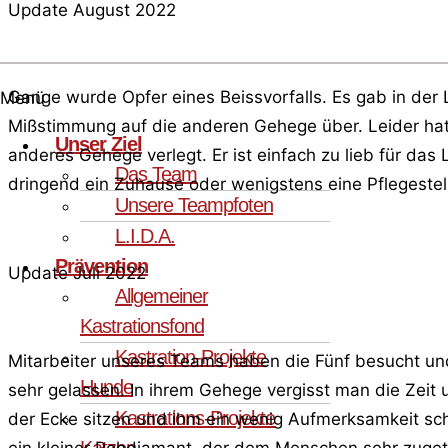
Update August 2022
Gange wurde Opfer eines Beissvorfalls. Es gab in der 
Menü
Mißstimmung auf die anderen Gehege über. Leider hat 
Unser Ziel
anderes Gehege verlegt. Er ist einfach zu lieb für da
Das Team
dringend ein Zuhause oder wenigstens eine Pflegestel
Unsere Teampfoten
L.I.D.A.
Prävention
Update Juli 2022
Allgemeiner
Kastrationsfond
Kastration-Projekte
Mitarbeiter unseres Teams haben die Fünf besucht und
Hunde
sehr gelassen. In ihrem Gehege vergisst man die Zeit 
Kastrations-Projekte
der Ecke sitzen und ihm ein wenig Aufmerksamkeit sche
Katzen
ein kleiner Rohdiamant, der dem Menschen sehr zugeta