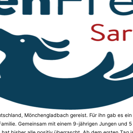
tschland, Mönchengladbach gereist. Für ihn gab es ei
 Familie. Gemeinsam mit einem 9-jährigen Jungen und 5 
at bisher alle positiv überrascht. Ab dem ersten Tag is