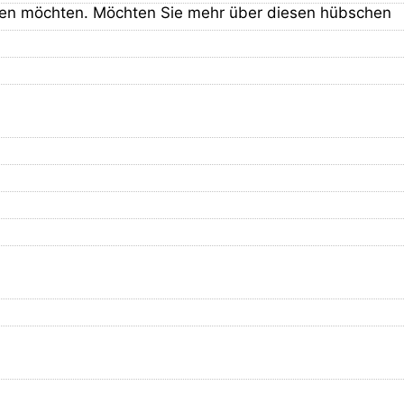
ken möchten. Möchten Sie mehr über diesen hübschen
lisiert und neu bewertet. Alle Hunde, die in
Check werden Augen, Ohren, Zähne, Herz, Lunge, etc.
 bekannt, sofern keine Krankheit angegeben ist.
uhause kennengelernt und mit Menschen wenig oder
he Defizite hinterlassen.