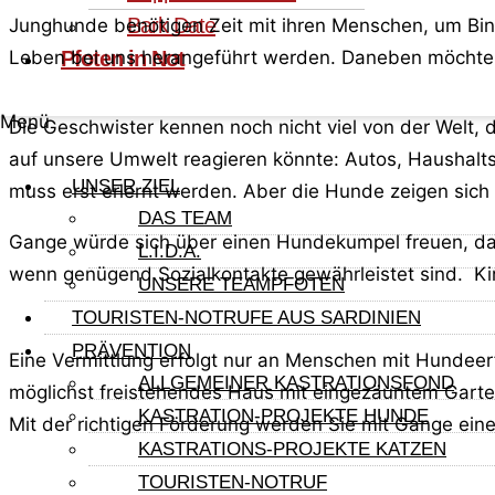
Bark Date
Junghunde benötigen Zeit mit ihren Menschen, um Bin
Pfoten in Not
Leben bei uns herangeführt werden. Daneben möchten 
Menü
Die Geschwister kennen noch nicht viel von der Welt, 
auf unsere Umwelt reagieren könnte: Autos, Haushaltsg
UNSER ZIEL
muss erst erlernt werden. Aber die Hunde zeigen sich
DAS TEAM
Gange würde sich über einen Hundekumpel freuen, das
L.I.D.A.
wenn genügend Sozialkontakte gewährleistet sind. Kinde
UNSERE TEAMPFOTEN
TOURISTEN-NOTRUFE AUS SARDINIEN
PRÄVENTION
Eine Vermittlung erfolgt nur an Menschen mit Hundeer
ALLGEMEINER KASTRATIONSFOND
möglichst freistehendes Haus mit eingezäuntem Garte
KASTRATION-PROJEKTE HUNDE
Mit der richtigen Förderung werden Sie mit Gange ein
KASTRATIONS-PROJEKTE KATZEN
TOURISTEN-NOTRUF