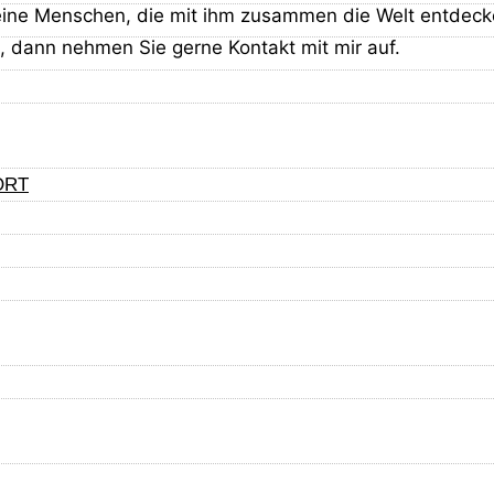
seine Menschen, die mit ihm zusammen die Welt entdec
 dann nehmen Sie gerne Kontakt mit mir auf.
Zusammenarbeit mit unseren Pflegestellen laufend aktua
estens einmal einem Tierarzt vorgestellt. Beim ersten 
ORT
der Reisekrankheiten entnommen. Krankheiten sind nicht
hrzahl unserer Vermittlungstiere hat nie ein festes Z
en bei einigen Tieren psychische Spuren oder körperlic
el. 0170 9941956