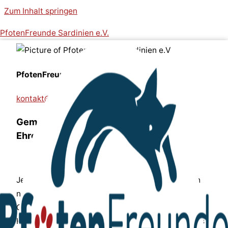
Zum Inhalt springen
PfotenFreunde Sardinien e.V.
PfotenFreunde Sardinien e.V
kontakt@pfotenfreunde-sardinien.de
Gemeinsam Leben verändern – das
Ehrenamt im Tierschutz
Jeder Hund und jede Katze, die wir von Sardinien
nach Deutschland vermitteln, hat seine eigene
Geschichte. Hinter jedem geretteten Tier stehen
Hoffnung, Vertrauen und die Chance auf ein neues