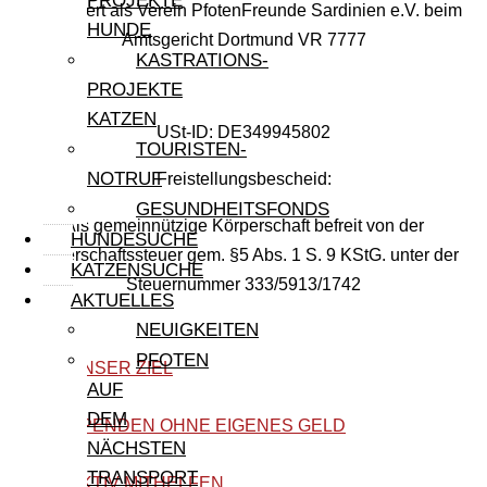
PROJEKTE
Registriert als Verein PfotenFreunde Sardinien e.V. beim
HUNDE
Amtsgericht Dortmund VR 7777
KASTRATIONS-
PROJEKTE
KATZEN
USt-ID: DE349945802
TOURISTEN-
NOTRUF
Freistellungsbescheid:
GESUNDHEITSFONDS
Als gemeinnützige Körperschaft befreit von der
HUNDESUCHE
Körperschaftssteuer gem. §5 Abs. 1 S. 9 KStG. unter der
KATZENSUCHE
Steuernummer 333/5913/1742
AKTUELLES
NEUIGKEITEN
PFOTEN
UNSER ZIEL
AUF
DEM
SPENDEN OHNE EIGENES GELD
NÄCHSTEN
TRANSPORT
AKTIV MITHELFEN