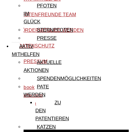
PFOTEN
IM
PFOTENFREUNDE TEAM
GLÜCK
STERNPFOTEN
FÖRDERMITGLIED WERDEN
PRESSE
DATENSCHUTZ
AKTIV
MITHELFEN
IMPRESSUM
AKTUELLE
AKTIONEN
SPENDENMÖGLICHKEITEN
PATE
facebook
WERDEN
youtube.com
ZU
instagram
DEN
tiktok
PATENTIEREN
KATZEN