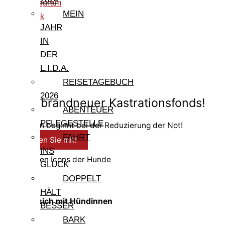
instagram
MEIN
tiktok
JAHR
IN
DER
L.I.D.A.
REISETAGEBUCH
© 2026 PfotenFreunde Sardinien e.V.
2026
Unser brandneuer Kastrationsfonds!
ABENTEUER
PFLEGESTELLE
Prävention beginnt bei der Reduzierung der Not!
FAHRT
Spenden Sie mit!
INS
Infos zu den Icons der Hunde
GLÜCK
DOPPELT
HÄLT
Verträgt sich mit Hündinnen
BESSER
BARK