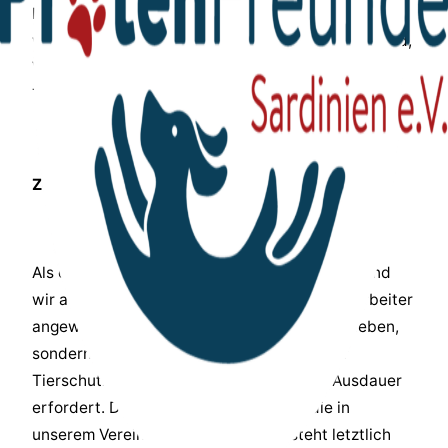
Leben. Doch damit diese Chance Wirklichkeit
werden kann, braucht es Menschen, die bereit sind,
Verantwortung zu übernehmen und unsere
Tierschutzarbeit aktiv zu unterstützen.
Zu den aktuellen Aufgaben
Als ehrenamtlich geführter Tierschutzverein sind
wir auf engagierte Mitarbeiterinnen und Mitarbeiter
angewiesen. Menschen, die nicht nur Tiere lieben,
sondern auch verstehen, dass nachhaltiger
Tierschutz Verlässlichkeit, Empathie und Ausdauer
erfordert. Denn hinter jeder Aufgabe, die in
unserem Verein übernommen wird, steht letztlich