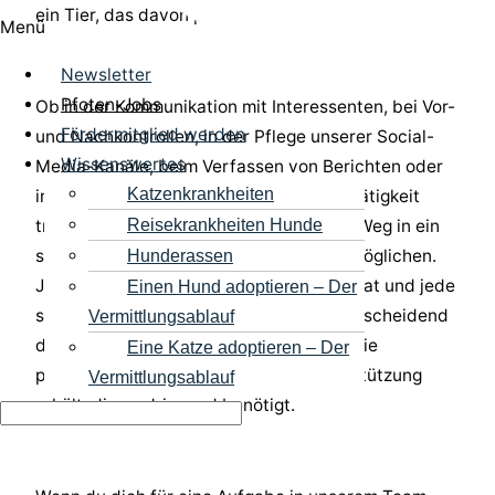
ein Tier, das davon profitiert.
Menü
Newsletter
Pfoten-Jobs
Ob in der Kommunikation mit Interessenten, bei Vor-
Fördermitglied werden
und Nachkontrollen, in der Pflege unserer Social-
Wissenswertes
Media-Kanäle, beim Verfassen von Berichten oder
Katzenkrankheiten
in anderen wichtigen Bereichen – jede Tätigkeit
Reisekrankheiten Hunde
trägt dazu bei, Hunden und Katzen den Weg in ein
sicheres und liebevolles Zuhause zu ermöglichen.
Hunderassen
Jede E-Mail, jeder Beitrag, jedes Telefonat und jede
Einen Hund adoptieren – Der
sorgfältig ausgeführte Aufgabe kann entscheidend
Vermittlungsablauf
dafür sein, dass ein Tier gesehen wird, die
Eine Katze adoptieren – Der
passende Familie findet oder die Unterstützung
Vermittlungsablauf
erhält, die es dringend benötigt.