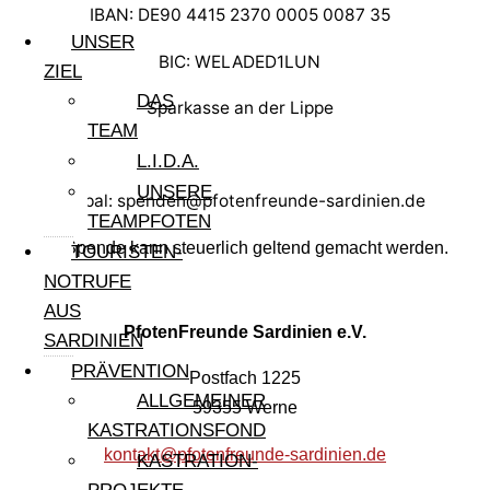
IBAN: DE90 4415 2370 0005 0087 35
UNSER
BIC: WELADED1LUN
ZIEL
DAS
Sparkasse an der Lippe
TEAM
L.I.D.A.
UNSERE
Paypal: spenden@pfotenfreunde-sardinien.de
TEAMPFOTEN
Ihre Spende kann steuerlich geltend gemacht werden.
TOURISTEN-
NOTRUFE
AUS
PfotenFreunde Sardinien e.V.
SARDINIEN
PRÄVENTION
Postfach 1225
ALLGEMEINER
59355 Werne
KASTRATIONSFOND
kontakt@pfotenfreunde-sardinien.de
KASTRATION-