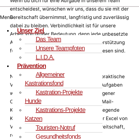
Wenn du dich für eine Aufgabe in unserem Team
entscheidest, wünschen wir uns, dass du sie mit der
Menü
Bereitschaft übernimmst, langfristig und zuverlässig
dabei zu bleiben. Verbindlichkeit ist für unsere
Unser Ziel
Arbeit von großer Bedeutung, denn jede unbesetzte
Das Team
Aufgabe bedeutet letztlich weniger Unterstützung
Unsere Teampfoten
für die Tiere, die auf unsere Hilfe angewiesen sind.
L.I.D.A.
Prävention
Allgemeiner
Neben Herz und Engagement sind auch praktische
Kastrationsfond
Voraussetzungen wichtig. Viele unserer Aufgaben
Kastration-Projekte
werden digital erledigt. Daher sind ein eigener
Hunde
Computer, ein sicherer Umgang in der E-Mail-
Kastrations-Projekte
Kommunikation, Messenger sowie grundlegende
Katzen
Kenntnisse in Programmen wie Word oder Excel von
Vorteil. Vor allem aber braucht es die Bereitschaft,
Touristen-Notruf
regelmäßig Zeit zu investieren und die
Gesundheitsfonds