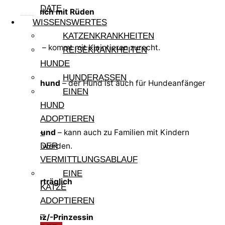
DATE
Verträgt sich mit Rüden
WISSENSWERTES
KATZENKRANKHEITEN
Kleintiere
– kommt mit Kleintieren zurecht.
REISEKRANKHEITEN
HUNDE
HUNDERASSEN
Anfängerhund
– der Hund ist auch für Hundeanfänger
EINEN
geeignet.
HUND
ADOPTIEREN
Familienhund
– kann auch zu Familien mit Kindern
–
vermittelt werden.
DER
VERMITTLUNGSABLAUF
EINE
Katzenverträglich
KATZE
ADOPTIEREN
–
Einzelprinz/-Prinzessin