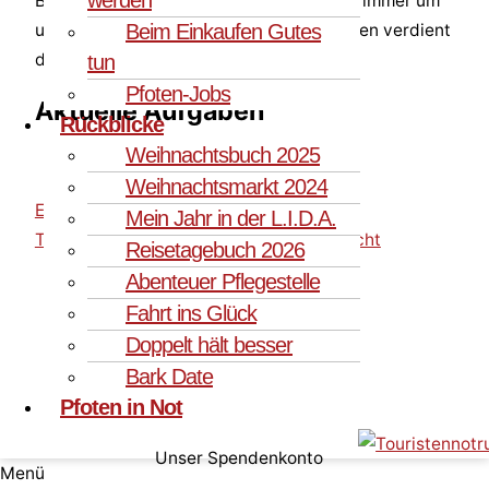
Beiträge in den sozialen Medien. Es geht immer um
Beim Einkaufen Gutes
unsere Tiere. Und jedes einzelne von ihnen verdient
die Chance auf ein besseres Leben.
tun
Pfoten-Jobs
Aktuelle Aufgaben
Rückblicke
Weihnachtsbuch 2025
Weihnachtsmarkt 2024
Ehrenamtliche Mitarbeiter/in im Bereich
Mein Jahr in der L.I.D.A.
Tierarztkommunikation und Kosten gesucht
Reisetagebuch 2026
Abenteuer Pflegestelle
Fahrt ins Glück
Doppelt hält besser
Bark Date
Pfoten in Not
Unser Spendenkonto
Menü