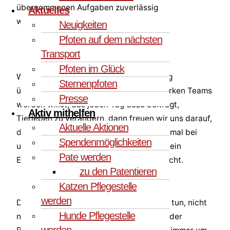
übernommenen Aufgaben zuverlässig
Aktuelles
wahrzunehmen.
Neuigkeiten
Pfoten auf dem nächsten
Transport
Pfoten im Glück
Wenn Du empathisch bist, Verantwortung
Sternenpfoten
übernehmen möchtest und Teil eines starken Teams
Presse
werden willst, das jeden Tag dazu beiträgt,
Aktiv mithelfen
Tierleben zu verändern, dann freuen wir uns darauf,
Aktuelle Aktionen
dich kennenzulernen. Schau doch gleich mal bei
Spendenmöglichkeiten
unseren PfotenJobs vorbei, vielleicht ist ein
Pate werden
Ehrenamt für dich dabei, das dich anspricht.
zu den Patentieren
Katzen Pflegestelle
werden
Denn am Ende geht es bei allem, was wir tun, nicht
Hunde Pflegestelle
nur um Verwaltungsaufgaben, Berichte oder
werden