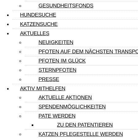
Helga
GESUNDHEITSFONDS
HUNDESUCHE
Helga hat es geschafft und durfte zu ihrer neuen Famil
KATZENSUCHE
Süße, ein langes, glückliches
AKTUELLES
Neugierg geworden? »
NEUIGKEITEN
Vorher
PFOTEN AUF DEM NÄCHSTEN TRANSP
nächster
PFOTEN IM GLÜCK
Das könnte Ihnen auch gefallen
STERNPFOTEN
PRESSE
AKTIV MITHELFEN
Dolcina – The Power of Love
AKTUELLE AKTIONEN
SPENDENMÖGLICHKEITEN
Dolcina möchte die Menschen ermutigen, auch an alte
PATE WERDEN
ZU DEN PATENTIEREN
KATZEN PFLEGESTELLE WERDEN
Aus klein wird groß!