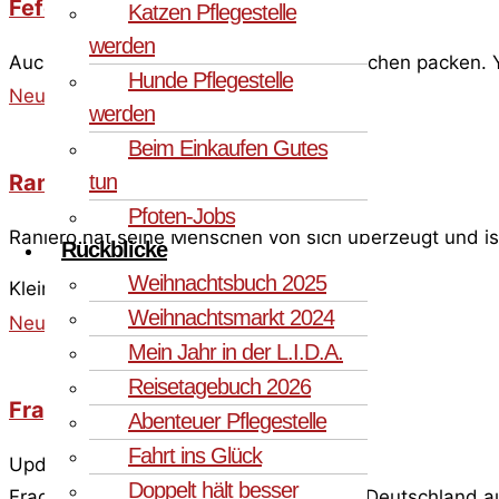
Fefe
Katzen Pflegestelle
werden
Auch du kleiner Mann darfst dein Köfferchen packen. Y
Hunde Pflegestelle
Neugierig geworden? »
werden
Beim Einkaufen Gutes
tun
Raniero
Pfoten-Jobs
Raniero hat seine Menschen von sich überzeugt und is
Rückblicke
Weihnachtsbuch 2025
Kleiner, alles Glück der
Weihnachtsmarkt 2024
Neugierig geworden? »
Mein Jahr in der L.I.D.A.
Reisetagebuch 2026
Fragolina
Abenteuer Pflegestelle
Fahrt ins Glück
Update Januar 2025:
Doppelt hält besser
Fragolina durfte nun auch endlich nach Deutschland auf