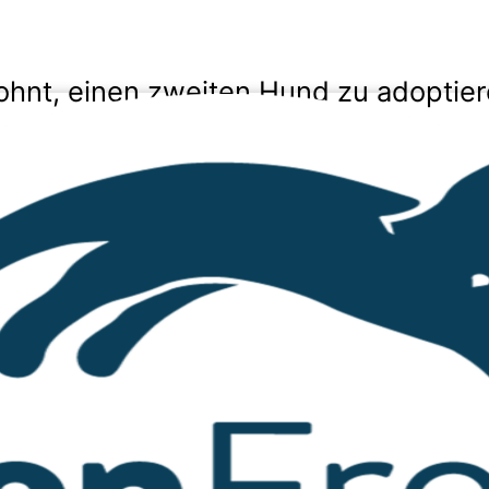
lohnt, einen zweiten Hund zu adoptie
el. 0170 9941956