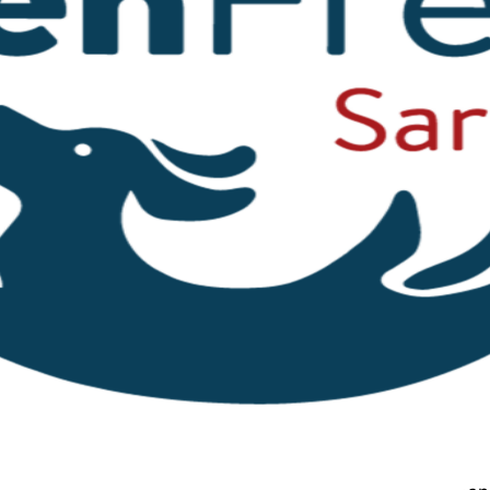
 wie zwei Hunde miteinander spielen, kuscheln und sich H
 aber genauso sehr brauchen sie Artgenossen. Besonder
missen.