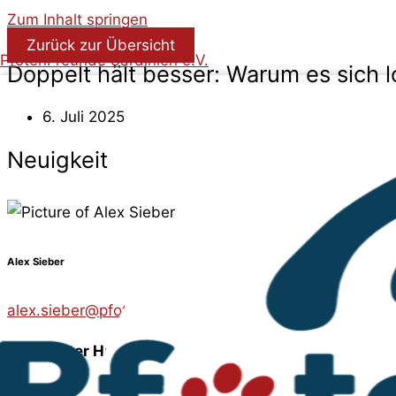
Zum Inhalt springen
Zurück zur Übersicht
PfotenFreunde Sardinien e.V.
Doppelt hält besser: Warum es sich 
6. Juli 2025
Neuigkeit
Alex Sieber
alex.sieber@pfotenfreunde-sardinien.de
oder direkt
T
Ein zweiter Hund? Ist das nicht zu viel?