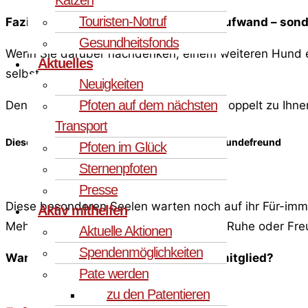
Touristen-Notruf
Fazit: Ein zweiter Hund ist kein Mehraufwand – son
Gesundheitsfonds
Wenn Sie darüber nachdenken, einem weiteren Hund ein
Aktuelles
selbst.
Neuigkeiten
Pfoten auf dem nächsten
Denn die Liebe, die Sie geben, kommt doppelt zu Ihne
Transport
Diese Hunde suchen ein Zuhause – gerne mit Hundefreund
Pfoten im Glück
Sternenpfoten
Presse
Diese besonderen Seelen warten noch auf ihr Für-imm
Aktiv mithelfen
Mehrhundehaushalt: Sie bringen Liebe, Ruhe oder Freu
Aktuelle Aktionen
Spendenmöglichkeiten
Wartet hier schon Ihr neues Familienmitglied?
Pate werden
zu den Patentieren