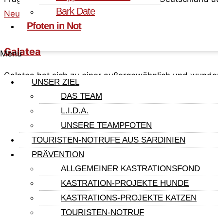
Bark Date
Neugierig geworden? »
Pfoten in Not
Galatea
Menü
Galatea hat sich zu einer außergewöhnlich und wunde
UNSER ZIEL
Neugierg geworden? »
DAS TEAM
L.I.D.A.
UNSERE TEAMPFOTEN
Astrid
TOURISTEN-NOTRUFE AUS SARDINIEN
Spiel – Spass – Spannung ….
PRÄVENTION
Astrid hat sich zu einer tollen Junghündin entwickelt,
ALLGEMEINER KASTRATIONSFOND
Neugierg geworden? »
KASTRATION-PROJEKTE HUNDE
KASTRATIONS-PROJEKTE KATZEN
TOURISTEN-NOTRUF