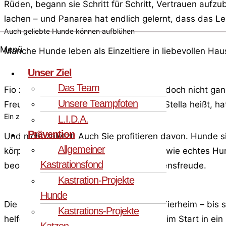
Rüden, begann sie Schritt für Schritt, Vertrauen aufz
lachen – und Panarea hat endlich gelernt, dass das L
Auch geliebte Hunde können aufblühen
Menü
Manche Hunde leben als Einzeltiere in liebevollen Hau
Unser Ziel
Das Team
Fio zum Beispiel war sehr geliebt – und doch nicht gan
Unsere Teampfoten
Freundinnen fürs Leben. Fio, die heute Stella heißt, h
Ein zweiter Hund verändert auch Ihr Leben
L.I.D.A.
Prävention
Und nicht zuletzt: Auch Sie profitieren davon. Hunde s
Allgemeiner
körperlich fit – und Sie dürfen zusehen, wie echtes 
Kastrationsfond
beobachtet hat, weiß: Das ist pure Lebensfreude.
Kastration-Projekte
Hunde
Die Hündin Andromeda lebte lange im Tierheim – bis s
Kastrations-Projekte
helfen sie heute sogar Pflegehunden beim Start in ein
Katzen