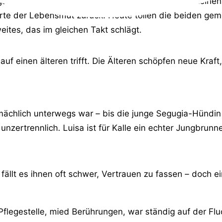
t ganz zurückgezogen. Spaziergänge machten ihm keinen
hrte der Lebensmut zurück. Heute tollen die beiden ge
ites, das im gleichen Takt schlägt.
 auf einen älteren trifft. Die Älteren schöpfen neue Kra
ächlich unterwegs war – bis die junge Segugia-Hündin Lu
unzertrennlich. Luisa ist für Kalle ein echter Jungbrunn
fällt es ihnen oft schwer, Vertrauen zu fassen – doch e
Pflegestelle, mied Berührungen, war ständig auf der Fl