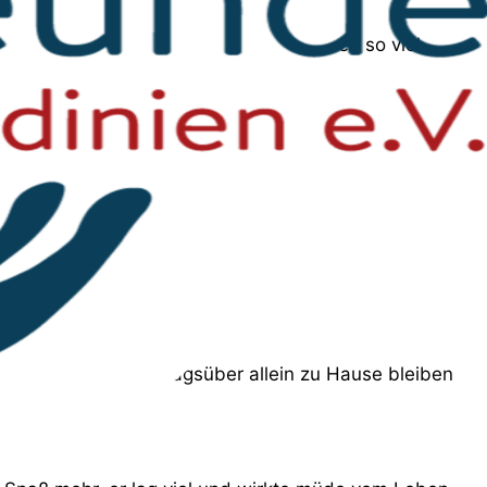
alt geben, versteht: Es ist nicht doppelt so viel
s dann, wenn sie tagsüber allein zu Hause bleiben