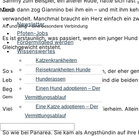
Sammy zum Beispiel, ein älterer Rüde, hatte sich fas
Doch dann zog Giannino bei ihm ein – und mit ihm ke
Menü
verwandelt. Manchmal braucht ein Herz einfach ein zwe
Newsletter
Alt und jung - eine besondere Verbindung
Pfoten-Jobs
Es ist erstaunlich, was passiert, wenn ein junger Hund
Fördermitglied werden
Gleichgewicht entsteht.
Wissenswertes
Katzenkrankheiten
Reisekrankheiten Hunde
So wie bei Kalle, einem gesetzten Rüden, der eher gem
Hunderassen
Lebensfreude riss sie Kalle mit. Heute sind die beiden 
Einen Hund adoptieren – Der
Begleiter.
Gemeinsam gegen die Angst
Vermittlungsablauf
Eine Katze adoptieren – Der
Viele Hunde kommen traumatisiert ins Tierheim. Allein 
Vermittlungsablauf
So wie bei Panarea. Sie kam als Angsthündin auf ihre 