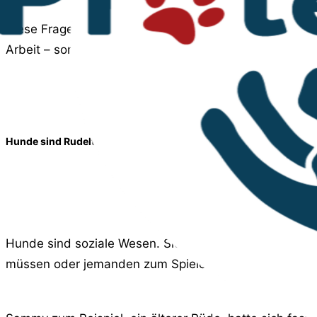
Diese Frage hören wir oft. Doch wer einmal erlebt hat,
Arbeit – sondern doppelt so viel Liebe.
Hunde sind Rudeltiere – sie brauchen Gesellschaft
Hunde sind soziale Wesen. Sie lieben uns Menschen –
müssen oder jemanden zum Spielen und Kuscheln ver