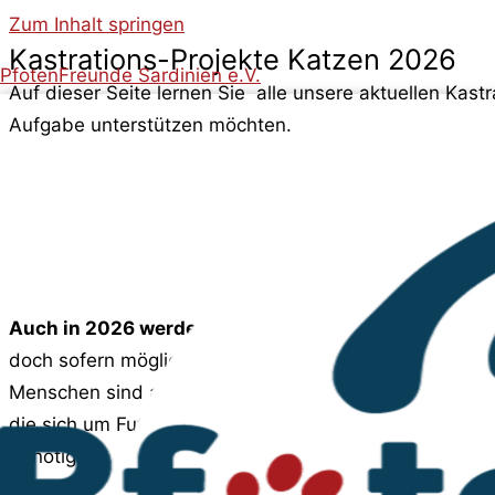
Zum Inhalt springen
Kastrations-Projekte Katzen 2026
PfotenFreunde Sardinien e.V.
Auf dieser Seite lernen Sie alle unsere aktuellen Kast
Aufgabe unterstützen möchten.
Auch in 2026 werden wir wieder Kastrationsaktionen
doch sofern möglich, werden wir auch in anderen Region
Menschen sind aufmerksamer geworden und haben erkan
die sich um Futterkolonien in ihren Vierteln kümmern 
benötigen.