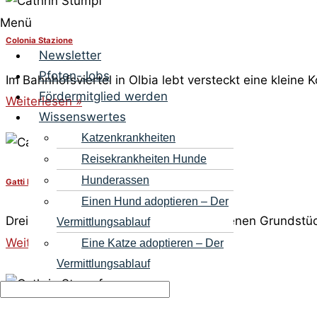
Menü
Colonia Stazione
Newsletter
Pfoten-Jobs
Im Bahnhofsviertel in Olbia lebt versteckt eine kleine 
Fördermitglied werden
Weiterlesen »
Wissenswertes
Katzenkrankheiten
Reisekrankheiten Hunde
Hunderassen
Gatti Pittulongu – Aktion beendet
Einen Hund adoptieren – Der
Drei Kätzinnen leben auf einem verlassenen Grundstück
Vermittlungsablauf
Weiterlesen »
Eine Katze adoptieren – Der
Vermittlungsablauf