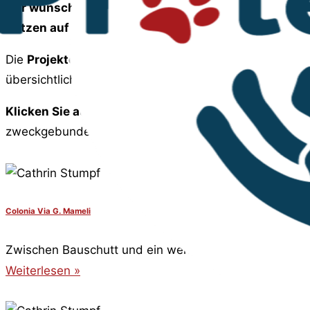
Wir wünschen uns die Erfolge des letzten Jahres st
Katzen auf Sardinien begleiten werden.
Die
Projekte werden als einzelne Aktionen
vorgestell
übersichtlicher, wie hoch der Bedarf an Spenden für d
Klicken Sie auf die jeweilige Aktion im Kasten
um meh
zweckgebunden eine Spende überweisen können.
Colonia Via G. Mameli
Zwischen Bauschutt und ein wenig Grün leben diese Str
Weiterlesen »