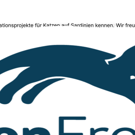
rationsprojekte für Katzen auf Sardinien kennen. Wir fre
 in Zusammenarbeit mit der L.I.D.A. durchführen.
Die
en unterstützen. Die Situation der Streunerkatzen auf S
nt, dass mit Kastrationen das Tierleid erheblich eing
oder auch Privatpersonen in der L.I.D.A., wenn sie Hilf