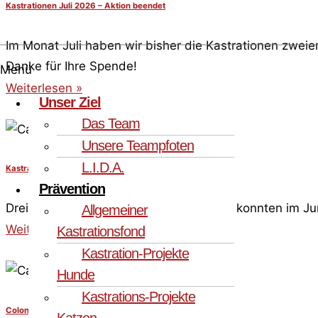
Kastrationen Juli 2026 – Aktion beendet
Im Monat Juli haben wir bisher die Kastrationen zwei
Danke für Ihre Spende!
Menü
Weiterlesen »
Unser Ziel
Das Team
Unsere Teampfoten
L.I.D.A.
Kastrationen Juni 2026 – Aktion beendet
Prävention
Drei Kätzinnen aus der Region um Olbia konnten im Jun
Allgemeiner
Weiterlesen »
Kastrationsfond
Kastration-Projekte
Hunde
Kastrations-Projekte
Colonia „Mater“
Katzen