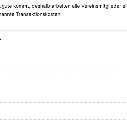
gute kommt, deshalb arbeiten alle Vereinsmitglieder eh
annte Transaktionskosten.
?
 läuft, kostet uns Geld. Wir sind bei Online-Spenden au
t Ihre Spende letztendlich auf unserem Konto landet.
lauben uns eine SEPA Lastschrift über die Spende, entf
ahlungsdienstleister unterschiedlich.
es Spendenbetrags plus eine Festgebühr von 0,35 Euro a
ransaktionskosten an. Bei Europäischen Kreditkarten fal