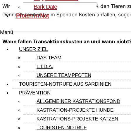
Wir möchten, dass Ihre Spende zu 100 % den Tieren zu
Bark Date
Dennoch können beim Spenden Kosten anfallen, sogen
Pfoten in Not
Menü
Wann fallen Transaktionskosten an und wann nicht
UNSER ZIEL
Jede Spende, die über einen Zahlungsdienstleister
DAS TEAM
PayPal oder Sofortüberweisung, angewiesen, dami
L.I.D.A.
Führen Sie eine Überweisung selbst durch oder er
UNSERE TEAMPFOTEN
100% bei uns.
TOURISTEN-NOTRUFE AUS SARDINIEN
PRÄVENTION
Wie hoch sind die anfallenden Transaktionskosten?
ALLGEMEINER KASTRATIONSFOND
Die anfallenden Transaktionskosten sind je nach Z
KASTRATION-PROJEKTE HUNDE
Beim Zahlungsdienstleister PayPal fallen 1,5% d
KASTRATIONS-PROJEKTE KATZEN
Bei Zahlungen via Kreditkarte fallen ebenfalls T
TOURISTEN-NOTRUF