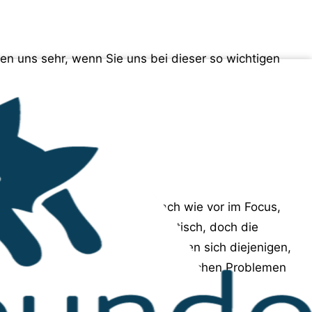
uen uns sehr, wenn Sie uns bei dieser so wichtigen
 Region um Olbia ist dabei nach wie vor im Focus,
ardinien ist weiterhin sehr kritisch, doch die
eschränkt werden kann. So melden sich diejenigen,
e bei den Kastrationen oder medizinischen Problemen