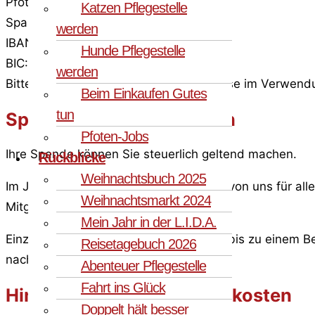
PfotenFreunde Sardinien e.V.
Katzen Pflegestelle
Sparkasse an der Lippe
werden
IBAN: DE90 4415 2370 0005 0087 35
Hunde Pflegestelle
BIC: WELADED1LUN
werden
Bitte geben Sie stets ihre E-Mail-Adresse im Verwe
Beim Einkaufen Gutes
tun
Spendenbescheinigungen
Pfoten-Jobs
Ihre Spende können Sie steuerlich geltend machen.
Rückblicke
Weihnachtsbuch 2025
Im Januar des Folgejahres erhalten Sie von uns für al
Weihnachtsmarkt 2024
Mitgliedsbescheinigung.
Mein Jahr in der L.I.D.A.
Einzelspenden können dem Finanzamt bis zu einem Be
Reisetagebuch 2026
nachgewiesen werden.
Abenteuer Pflegestelle
Fahrt ins Glück
Hinweise zu Transaktionskosten
Doppelt hält besser