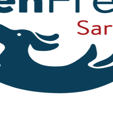
eigern zu können und hoffen sehr, dass Sie uns weit
t.
Sie können selbst entscheiden, für welches Projek
ie einzelnen Projekte sind und welche bereits mit ihrer
r über das Projekt zu erfahren. Hier öffnet sich dann
aßenkatzen mitten in Olbia. Fünf an der Zahl wollen wir