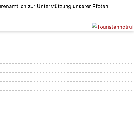
renamtlich zur Unterstützung unserer Pfoten.
f die Zahlungsdienstleister, wie beispielsweise
allen diese Kosten gänzlich und Ihre Spende landet zu
ls Transaktionskosten an.
len 1,2 % des Spendenbetrags plus eine Festgebühr von