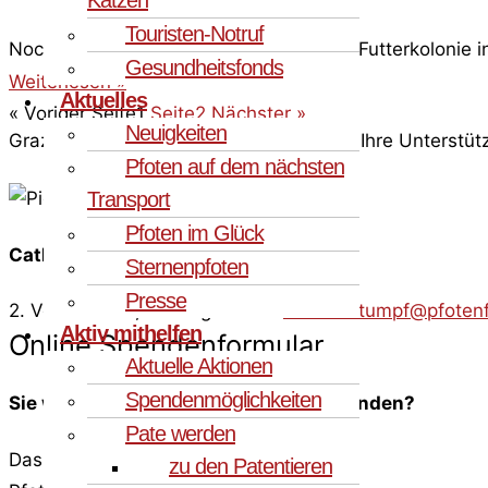
Touristen-Notruf
Noch 15 Katzen aus dieser sehr großen Futterkolonie 
Gesundheitsfonds
Weiterlesen »
Aktuelles
« Voriger
Seite
1
Seite
2
Nächster »
Neuigkeiten
Grazie di Cuore - von Herzen Danke für Ihre Unterstüt
Pfoten auf dem nächsten
Transport
Pfoten im Glück
Cathrin Stumpf
Sternenpfoten
Presse
2. Vorsitzende, Leitung Katzen
cathrin.stumpf@pfoten
Aktiv mithelfen
Online Spendenformular
Aktuelle Aktionen
Spendenmöglichkeiten
Sie wollen lieber per Überweisung spenden?
Pate werden
Das Spendenkonto lautet:
zu den Patentieren