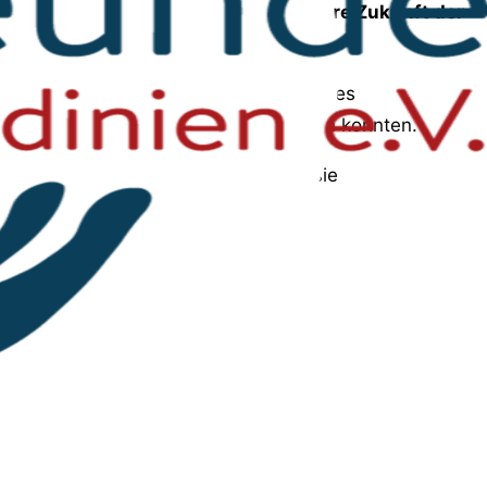
erhin auf unserem Weg für eine bessere Zukunft der
t sie gerne spenden möchten.
So wird es
 Hilfe erfolgreich abgeschlossen werden konnten.
 auch das Spendenformular, mit dem sie
 hier kastrieren.