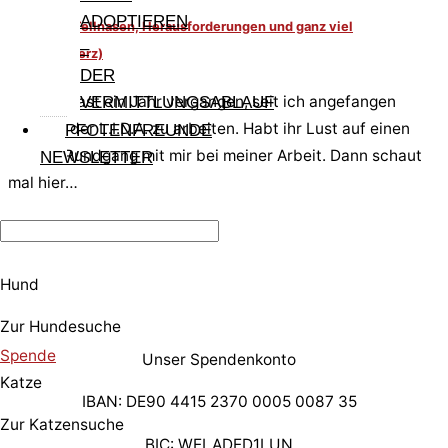
ADOPTIEREN
Zwischen Fellnasen, Herausforderungen und ganz viel
–
Herz(schmerz)
DER
Jetzt ist fast ein Jahr vergangen, seit ich angefangen
VERMITTLUNGSABLAUF
habe, in der L.I.D.A. zu arbeiten. Habt ihr Lust auf einen
PFOTENFREUNDE
kleinen Rundgang mit mir bei meiner Arbeit. Dann schaut
NEWSLETTER
mal hier…
Hund
Zur Hundesuche
Spende
Unser Spendenkonto
Katze
IBAN: DE90 4415 2370 0005 0087 35
Zur Katzensuche
BIC: WELADED1LUN