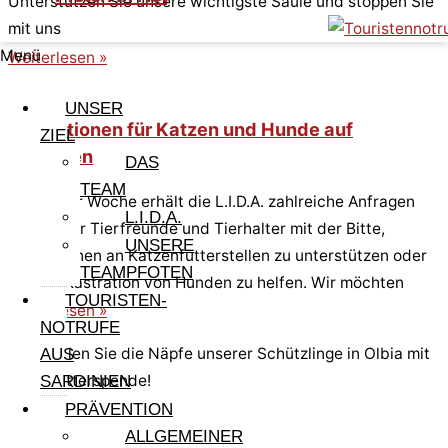
Unterstützen Sie unsere wichtigste Säule und stoppen Sie
mit uns
Menü
Weiterlesen »
UNSER
Kastrationen für Katzen und Hunde auf
ZIEL
Sardinien
DAS
TEAM
Woche für Woche erhält die L.I.D.A. zahlreiche Anfragen
L.I.D.A.
sardischer Tierfreunde und Tierhalter mit der Bitte,
UNSERE
Kastrationen an Katzenfutterstellen zu unterstützen oder
TEAMPFOTEN
bei der Kastration von Hunden zu helfen. Wir möchten
TOURISTEN-
Weiterlesen »
NOTRUFE
Oder füllen Sie die Näpfe unserer Schützlinge in Olbia mit
AUS
einer Futterspende!
SARDINIEN
PRÄVENTION
ALLGEMEINER