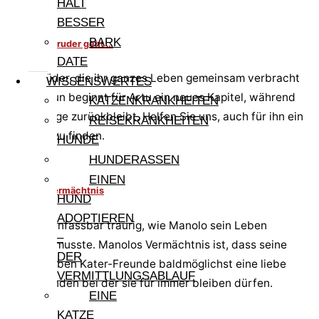
HÄLT
BESSER
BARK
Wenn der Bruder geht …
DATE
Zwei Brüder, die ihr ganzes Leben gemeinsam verbracht
WISSENSWERTES
haben. Nun beginnt für Artu ein neues Kapitel, während
KATZENKRANKHEITEN
Arturobeige zurückbleibt. Helfen Sie uns, auch für ihn ein
REISEKRANKHEITEN
Zuhause zu finden.
HUNDE
HUNDERASSEN
EINEN
Manolos Vermächtnis
HUND
ADOPTIEREN
Wir sind unfassbar traurig, wie Manolo sein Leben
–
beenden musste. Manolos Vermächtnis ist, dass seine
DER
beiden lieben Kater-Freunde baldmöglichst eine liebe
VERMITTLUNGSABLAUF
Familie finden bei der sie für immer bleiben dürfen.
EINE
KATZE