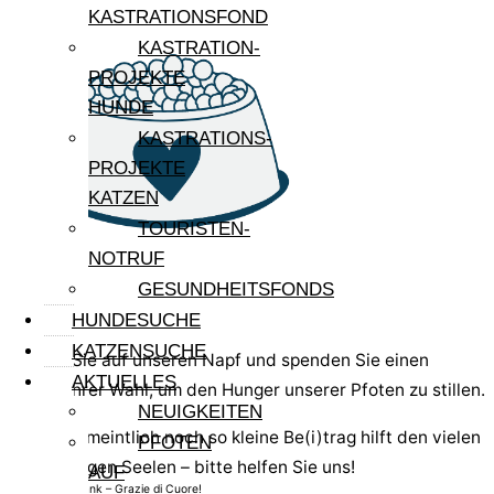
KASTRATIONSFOND
KASTRATION-
PROJEKTE
HUNDE
KASTRATIONS-
PROJEKTE
KATZEN
TOURISTEN-
NOTRUF
GESUNDHEITSFONDS
HUNDESUCHE
KATZENSUCHE
Klicken Sie auf unseren Napf und spenden Sie einen
AKTUELLES
Betrag Ihrer Wahl, um den Hunger unserer Pfoten zu stillen.
NEUIGKEITEN
Jeder vermeintlich noch so kleine Be(i)trag hilft den vielen
PFOTEN
unschuldigen Seelen – bitte helfen Sie uns!
AUF
Von Herzen Dank – Grazie di Cuore!