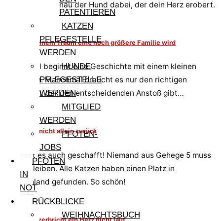
Vielleicht ist genau der Hund dabei, der dein Herz erobert.
PATENTIEREN
KATZEN
PFLEGESTELLE
Wenn aus einem Traum eine noch größere Familie wird
WERDEN
HUNDE
Manchmal beginnt eine Geschichte mit einem kleinen
PFLEGESTELLE
Gedanken. Manchmal braucht es nur den richtigen
WERDEN
Menschen, der den entscheidenden Anstoß gibt…
MITGLIED
WERDEN
Lasst mich nicht allein zurück
PFOTEN-
JOBS
Bigio hat es auch geschafft! Niemand aus Gehege 5 muss
PFOTEN
zurückbleiben. Alle Katzen haben einen Platz in
IN
Deutschland gefunden. So schön!
NOT
RÜCKBLICKE
WEIHNACHTSBUCH
Manchmal zerbricht ein Herz nicht laut