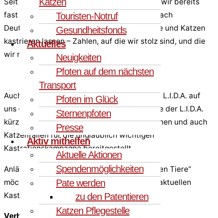
Katzen
Seit unserer Vereinsgründung 2021 konnten wir bereits
fast 300 Hunde und Katzen von Sardinien nach
Touristen-Notruf
Deutschland vermitteln und über
160
Hunde und Katzen
Gesundheitsfonds
kastrieren lassen – Zahlen, auf die wir stolz sind, und die
Aktuelles
wir mit Ihrer Hilfe weiter steigern möchten!
Neuigkeiten
Pfoten auf dem nächsten
Transport
Auch bei materieller Unterstützung kann die L.I.D.A. auf
Pfoten im Glück
uns – auf Sie zählen. So haben wir die Hunde der L.I.D.A.
Sternenpfoten
kürzlich mit Plastikkörbchen ausstatten können und auch
Presse
Katzenfallen für die unglaublich wichtigen
Aktiv mithelfen
Kastrationskampagne bereitgestellt.
Aktuelle Aktionen
Spendenmöglichkeiten
Anlässlich des heutigen „Tag der obdachlosen Tiere“
Pate werden
möchten wir Sie um Unterstützung unserer aktuellen
Kastrationsprojekte bitten.
zu den Patentieren
Katzen Pflegestelle
Verhindern Sie mit uns weiteres Tierleid!