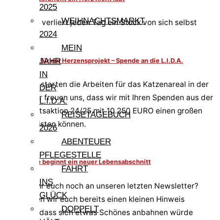
2025
WEIHNACHTSMARKT
Roxy – sie verliert jeden Tag ein Stück von sich selbst
2024
MEIN
JAHR
Grundstein für ein Herzensprojekt – Spende an die L.I.D.A.
IN
Im Herbst starten die Arbeiten für das Katzenareal in der
DER
L.I.D.A. Wir freuen uns, dass wir mit Ihren Spenden aus der
L.I.D.A.
Weihnachtsaktion 24/25 mit 10.250 EURO einen großen
REISETAGEBUCH
Beitrag leisten können.
2026
ABENTEUER
PFLEGESTELLE
6+1 – für sie beginnt ein neuer Lebensabschnitt
FAHRT
INS
Erinnert ihr euch noch an unseren letzten Newsletter?
GLÜCK
Dort haben wir euch bereits einen kleinen Hinweis
DOPPELT
gegeben, dass sich etwas Schönes anbahnen würde