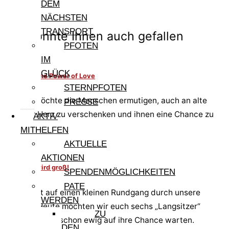
DEM
Vorher
NÄCHSTEN
nächster
TRANSPORT
Das könnte Ihnen auch gefallen
PFOTEN
IM
GLÜCK
Dolcina – The Power of Love
STERNPFOTEN
Dolcina möchte die Menschen ermutigen, auch an alte
PRESSE
Tiere ihr Herz zu verschenken und ihnen eine Chance zu
AKTIV
geben.
MITHELFEN
AKTUELLE
AKTIONEN
Aus klein wird groß!
SPENDENMÖGLICHKEITEN
PATE
Kommt mit auf einen kleinen Rundgang durch unsere
WERDEN
Gehege. Heute möchten wir euch sechs „Langsitzer“
ZU
vorstellen, die schon ewig auf ihre Chance warten.
DEN