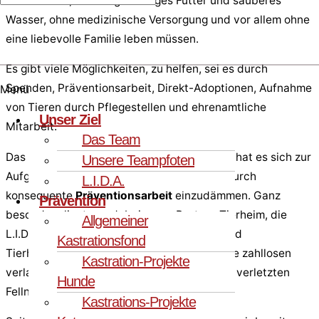
ein Zuhause, ohne regelmäßiges Futter und sauberes
Wasser, ohne medizinische Versorgung und vor allem ohne
eine liebevolle Familie leben müssen.
Es gibt viele Möglichkeiten, zu helfen, sei es durch
Spenden, Präventionsarbeit, Direkt-Adoptionen, Aufnahme
Menü
von Tieren durch Pflegestellen und ehrenamtliche
Unser Ziel
Mitarbeit.
Das Team
Das Team der PfotenFreunde Sardinien e.V. hat es sich zur
Unsere Teampfoten
Aufgabe gemacht, das
endlose Tierelend
durch
L.I.D.A.
konsequente
Präventionsarbeit
einzudämmen. Ganz
Prävention
besonders liegt uns dabei unser Partner-Tierheim, die
Allgemeiner
L.I.D.A. in Olbia, am Herzen. Unermüdlich sind
Kastrationsfond
Tierheimleiterin Cosetta und ihr Team für die zahllosen
Kastration-Projekte
verlassenen, geschundenen und oft schwer verletzten
Hunde
Fellnasen und Samtpfoten im Einsatz.
Kastrations-Projekte