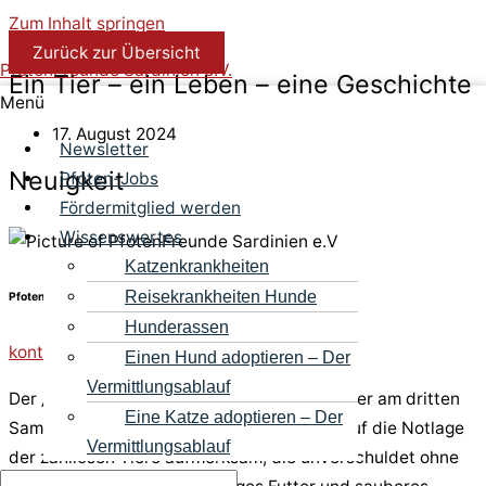
Zum Inhalt springen
Zurück zur Übersicht
PfotenFreunde Sardinien e.V.
Ein Tier – ein Leben – eine Geschichte
Menü
17. August 2024
Newsletter
Neuigkeit
Pfoten-Jobs
Fördermitglied werden
Wissenswertes
Katzenkrankheiten
Reisekrankheiten Hunde
PfotenFreunde Sardinien e.V
Hunderassen
kontakt@pfotenfreunde-sardinien.de
Einen Hund adoptieren – Der
Vermittlungsablauf
Der „
Tag der obdachlosen Tiere
“ steht immer am dritten
Eine Katze adoptieren – Der
Samstag im August im Kalender. Er macht auf die Notlage
Vermittlungsablauf
der zahllosen Tiere aufmerksam, die unverschuldet ohne