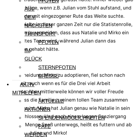
PFOTEN
es Rückschläge, wenn z.B. Julian vom Stuhl aufstand, und
AUF
Mirko wieder mit eingezogener Rute das Weite suchte.
DEM
Natalie spielte in dieser ganzen Zeit nur die Statistenrolle,
NÄCHSTEN
wir wollten ja vermeiden, dass aus Natalie und Mirko ein
TRANSPORT
eingespieltes Team wird, während Julian dann das
PFOTEN
Nachsehen gehabt hätte.
IM
GLÜCK
STERNPFOTEN
Die Entscheidung, Mirko zu adoptieren, fiel schon nach
PRESSE
kurzer Zeit, auch wenn es für die Drei viel Arbeit
AKTIV
bedeutete. Aber mittlerweile können wir voller Freude
MITHELFEN
sagen, dass die Familie zu einem tollen Team zusammen
AKTUELLE
gewachsen ist. Mirko hat Julian genau wie Natalie in sein
AKTIONEN
Herz geschlossen. Und nach einem langen Spaziergang
SPENDENMÖGLICHKEITEN
und jeder Menge Spaß unterwegs, heißt es futtern und ab
PATE
aufs Sofa… Julian und Mirko!
WERDEN