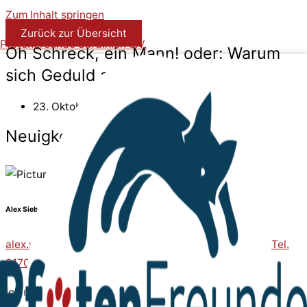
Zum Inhalt springen
Zurück zur Übersicht
PfotenFreunde Sardinien e.V.
Oh Schreck, ein Mann! oder: Warum
sich Geduld auszahlt!
23. Oktober 2024
Neuigkeit
Alex Sieber
alex.sieber@pfotenfreunde-sardinien.de
oder direkt
Tel.
0170 9941956
Ich möchte Ihnen heute gerne von Julian, Natalie und