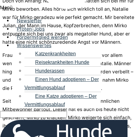
Doch von Anfang: Natalie und Julian hatten sich bei mir für
Menü
Mirko beworben. Alles hörte sich wirklich toll an, Natalie
war für Mirko geradezu wie perfekt gemacht. Mir bereitete
Newsletter
Julian, der Mann im Hause, Kopfzerbrechen, denn Mirko
Pfoten-Jobs
entpuppte sich bei uns zwar als megatoller Hund, aber er
Fördermitglied werden
hatte eine nicht schönzuredende Angst vor Männern.
Wissenswertes
Katzenkrankheiten
Frauen und Kinder fand Mirko hingegen toll, vor allem
Reisekrankheiten Hunde
wenn sie so sanftmütig und zart sind wie Natalie. Männer
Hunderassen
hingegen waren einfach nur gruselig, sie wurden verbellt –
Einen Hund adoptieren – Der
und kam trotz der Bellattacke einer zu nahe, nahm Mirko
Vermittlungsablauf
die Pfoten in die Hand und ergriff die Flucht.
Eine Katze adoptieren – Der
Seit Mirkos Ankunft mied er z.B. unseren männlichen
Vermittlungsablauf
Mitbewohner partout. Dieser hat es auch bis heute nicht
geschafft, Mirko zu knacken. Mirko weigerte sich einfach,
ihn zu mögen. Er hatte keine Chance, nicht mit Leckerlies,
nicht mit der täglichen Fütterung, er kam nicht an Mirko