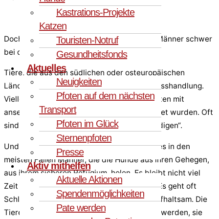
Kastrations-Projekte
Katzen
Doch woher kommt es, dass es besonders Männer schwer
Touristen-Notruf
bei den Hunden aus dem Tierschutz haben?
Gesundheitsfonds
Aktuelles
Tiere, die aus den südlichen oder osteuropäischen
Neuigkeiten
Ländern kommen, wurden u.U. Opfer von Misshandlung.
Pfoten auf dem nächsten
Vielleicht wurden sie ausgesetzt oder mussten mit
Transport
ansehen, wie Geschwister oder Eltern getötet wurden. Oft
Pfoten im Glück
sind es Männer, die diese Gräueltaten „erledigen“.
Sternenpfoten
Und auch in unserem Partnertierheim sind es in den
Presse
meisten Fällen Männer, die die Hunde aus ihren Gehegen,
Aktiv mithelfen
aus ihrem sicheren Refugium, holen. Es bleibt nicht viel
Aktuelle Aktionen
Zeit für Streicheleinheiten oder Geplänkel. Es geht oft
Spendenmöglichkeiten
Schlag auf Schlag, denn die Zeit rennt unaufhaltsam. Die
Pate werden
Tiere müssen von der Tierärztin untersucht werden, sie