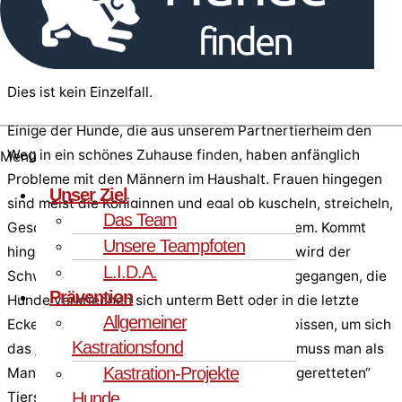
heran.
Dies ist kein Einzelfall.
Einige der Hunde, die aus unserem Partnertierheim den
Weg in ein schönes Zuhause finden, haben anfänglich
Menü
Probleme mit den Männern im Haushalt. Frauen hingegen
Unser Ziel
sind meist die Königinnen und egal ob kuscheln, streicheln,
Das Team
Geschirr und Leine anlegen, alles kein Problem. Kommt
Unsere Teampfoten
hingegen der Herr des Hauses um die Ecke, wird der
L.I.D.A.
Schwanz eingezogen, geknurrt, nach vorne gegangen, die
Prävention
Hunde verkriechen sich unterm Bett oder in die letzte
Allgemeiner
Ecke. Im seltenen, schlimmsten Fall wird gebissen, um sich
Kastrationsfond
das „Monster Mann“ vom Leib zu halten. Da muss man als
Kastration-Projekte
Mann schon einiges an Wohlwollen für den „geretteten“
Hunde
Tierschutzhund aufbringen…