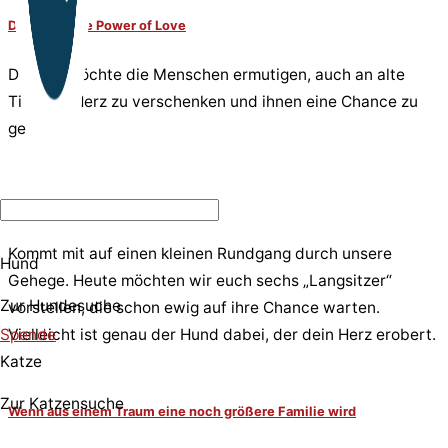
Dolcina – The Power of Love
Dolcina möchte die Menschen ermutigen, auch an alte
Tiere ihr Herz zu verschenken und ihnen eine Chance zu
geben.
Aus klein wird groß!
Kommt mit auf einen kleinen Rundgang durch unsere
Hund
Gehege. Heute möchten wir euch sechs „Langsitzer“
Zur Hundesuche
vorstellen, die schon ewig auf ihre Chance warten.
Spende
Vielleicht ist genau der Hund dabei, der dein Herz erobert.
Katze
Zur Katzensuche
Wenn aus einem Traum eine noch größere Familie wird