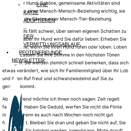
Sie und Ihr Hund. Schöne, gemeinsame Aktivitäten sind
EINE
nicht nur in einer Mensch-Mensch-Beziehung wichtig, sie
KATZE
sind auch die Säulen einer Mensch-Tier-Beziehung.
ADOPTIEREN
–
Ich weiß, es fällt schwer, über seinen eigenen Schatten zu
DER
springen, aber Ihr Hund wird Sie dafür lieben: Erheben Sie
VERMITTLUNGSABLAUF
Ihre Stimme, wenn Sie Ihren Hund rufen oder loben. Loben
PFOTENFREUNDE
Sie viel! Lassen Sie Ihre Stimme in den höchsten Tönen
NEWSLETTER
erklingen. Sie werden ziemlich schnell bemerken, dass sich
etwas verändert, wie sich Ihr Familienmitglied über Ihr Lob
und Ihren Ruf freut und schwanzwedelnd auf Sie zu
gerannt kommt.
Abschließend möchte ich Ihnen noch sagen: Zeit regelt
fast alles. Haben Sie Geduld, werfen Sie nicht die Flinte
ins Korn, wenn es auch nach Wochen noch nicht gut
funktioniert. Bleiben Sie dran und geben Sie nicht auf, Sie
werden dafür belohnt werden, irgendwann. Pfote drauf!