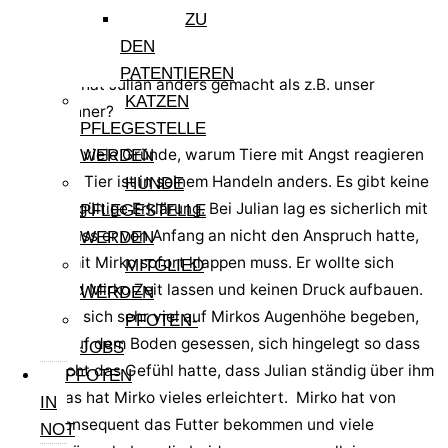
ZU
DEN
PATENTIEREN
Was aber hat Julian anders gemacht als z.B. unser
KATZEN
Mitbewohner?
PFLEGESTELLE
Es gibt so viele Gründe, warum Tiere mit Angst reagieren
WERDEN
und jedes Tier ist in seinem Handeln anders. Es gibt keine
HUNDE
allgemeingültige Erklärung. Bei Julian lag es sicherlich mit
PFLEGESTELLE
daran, dass er von Anfang an nicht den Anspruch hatte,
WERDEN
dass es mit Mirko sofort klappen muss. Er wollte sich
MITGLIED
selbst und Mirko Zeit lassen und keinen Druck aufbauen.
WERDEN
Julian hat sich sehr viel auf Mirkos Augenhöhe begeben,
PFOTEN-
hat viel auf dem Boden gesessen, sich hingelegt so dass
JOBS
Mirko nicht das Gefühl hatte, dass Julian ständig über ihm
PFOTEN
steht. Das hat Mirko vieles erleichtert. Mirko hat von
IN
Julian konsequent das Futter bekommen und viele
NOT