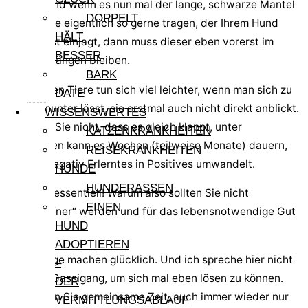
zurück. Und wenn es nun mal der lange, schwarze Mantel
DOPPELT
ist, den Sie eigentlich so gerne tragen, der Ihrem Hund
HÄLT
aber Angst einjagt, dann muss dieser eben vorerst im
BESSER
Schrank hängen bleiben.
BARK
Die meisten Tiere tun sich viel leichter, wenn man sich zu
DATE
ihnen hinunter lässt, sie erstmal auch nicht direkt anblickt.
WISSENSWERTES
Erwarten Sie nicht, dass es gleich klappt, unter
KATZENKRANKHEITEN
Umständen kann es Wochen (teilweise Monate) dauern,
REISEKRANKHEITEN
bis sich negativ Erlerntes in Positives umwandelt.
HUNDE
HUNDERASSEN
Futter ist essentiell! Warum also sollten Sie nicht
EINEN
„Dosenöffner“ werden und für das lebensnotwendige Gut
HUND
sorgen.
ADOPTIEREN
Gassigänge machen glücklich. Und ich spreche hier nicht
–
von dem Gassigang, um sich mal eben lösen zu können.
DER
Verbringen Sie gemeinsame Zeit, auch immer wieder nur
VERMITTLUNGSABLAUF