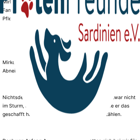
Mirko berichten. Julian und Natalie haben seit kurzem
Familienzuwachs bekommen: unseren ehemaligen
Pflegehund Mirko.
Mirko ist ein toller Bursche hatte aber eine starke
Abneigung gegen Männer.
Nichtsdestotrotz hat Julian das Herz von Mirko zwar nicht
im Sturm, aber dann nach und nach erobert. Wie er das
geschafft hat, möchte ich Ihnen gerne hier erzählen.