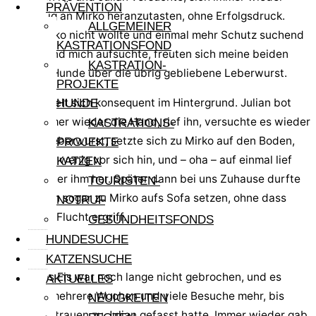
PRÄVENTION
vorsichtig an Mirko heranzutasten, ohne Erfolgsdruck.
ALLGEMEINER
Wenn Mirko nicht wollte und einmal mehr Schutz suchend
KASTRATIONSFOND
Natalie und mich aufsuchte, freuten sich meine beiden
KASTRATION-
anderen Hunde über die übrig gebliebene Leberwurst.
PROJEKTE
Natalie hielt sich konsequent im Hintergrund. Julian bot
HUNDE
Mirko immer wieder die Hand, rief ihn, versuchte es wieder
KASTRATIONS-
mit der Leberwurst, setzte sich zu Mirko auf den Boden,
PROJEKTE
joggte ein wenig vor sich hin, und – oha – auf einmal lief
KATZEN
Mirko hinter ihm her. Später dann bei uns Zuhause durfte
TOURISTEN-
sich Julian sogar zu Mirko aufs Sofa setzen, ohne dass
NOTRUF
Mirko die Flucht ergriff.
GESUNDHEITSFONDS
HUNDESUCHE
KATZENSUCHE
Nein, das Eis war noch lange nicht gebrochen, und es
AKTUELLES
dauerte mehrere Wochen und viele Besuche mehr, bis
NEUIGKEITEN
Mirko Vertrauen zu Julian gefasst hatte. Immer wieder gab