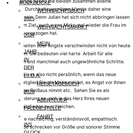
Spaziergänge haben die beiden zusammen alleine
RÜCKBLICKE
gemacht. Durchhaltevermögen könnte daher eine
WEIHNACHTSBUCH
Erklärung sein. Denn Julian hat sich nicht abbringen lassen
2025
von seinem Ziel, auch wenn Mirko mal wieder die Frau im
WEIHNACHTSMARKT
Haushalt vorgezogen hat.
2024
MEIN
Unsicherheiten oder Ängste verschwinden nicht von heute
JAHR
auf morgen. Sie bedeuten viel harte Arbeit für alle
IN
Beteiligten und manchmal auch ungewöhnliche Schritte.
DER
Nehmen Sie es also nicht persönlich, wenn das neue
L.I.D.A.
Familienmitglied Sie als Mann meidet, es Angst vor Ihnen
REISETAGEBUCH
hat oder gar Reißaus nimmt etc. Sehen Sie es als
2026
Herausforderung an, sich in das Herz Ihres neuen
ABENTEUER
Familienmitgliedes zu schleichen.
PFLEGESTELLE
FAHRT
Bleiben Sie nachsichtig, verständnisvoll, empathisch.
INS
Viele Hunde schrecken vor Größe und sonorer Stimme
GLÜCK