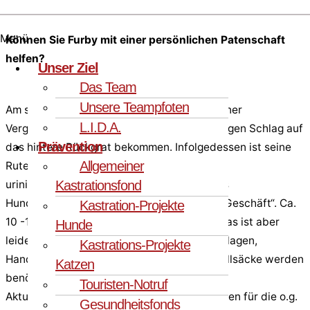
Menü
Können Sie Furby mit einer persönlichen Patenschaft
helfen?
Unser Ziel
Das Team
Unsere Teampfoten
Am schlimmsten wiegen aber die Folgen seiner
L.I.D.A.
Vergangenheit. Vermutlich hat er einen heftigen Schlag auf
Prävention
das hintere Rückgrat bekommen. Infolgedessen ist seine
Allgemeiner
Rute komplett gelähmt und er ist stuhl- und
Kastrationsfond
urininkontinent. Furby trägt aber problemlos
Hundewindeln für sein großes und kleines „Geschäft“. Ca.
Kastration-Projekte
10 -12 Windeln benötigt er davon am Tag. Das ist aber
Hunde
leider noch nicht alles, denn auch Bettunterlagen,
Kastrations-Projekte
Handschuhe, Desinfektionsmittel und Zustellsäcke werden
Katzen
benötigt.
Touristen-Notruf
Aktuell übernehmen wir die kompletten Kosten für die o.g.
Gesundheitsfonds