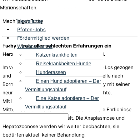
Menü
Patenschaften.
Newsletter
Mach`s gut Furby
Pfoten-Jobs
Fördermitglied werden
F
urby – trotz aller schlechten Erfahrungen ein
Wissenswertes
Herzenshund aber auch unser Sorgenkind.
Katzenkrankheiten
Reisekrankheiten Hunde
Im vergangenem Jahr hatte Furby das große Los gezogen
Hunderassen
und durfte auf eine sehr erfahrene Pflegestelle nach
Einen Hund adoptieren – Der
Bornheim reisen. Dort zeigte sich, dass Furby mit seinen
Vermittlungsablauf
neun Jahren jede Menge Baustellen mitbrachte.
Eine Katze adoptieren – Der
Mit im Gepäck hat Furby einen Großteil an
Vermittlungsablauf
Mittelmeerkrankheiten. Die Babesien und die Ehrlichiose
wurden mittlerweile behandelt. Die Anaplasmose und
Hepatozoonose werden wir weiter beobachten, sie
bedürfen aktuell keiner Behandlung.