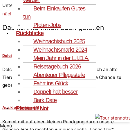
Unterstützung.
Beim Einkaufen Gutes
nächster
tun
Pfoten-Jobs
Das könnte Ihnen auch gefallen
Rückblicke
Weihnachtsbuch 2025
Weihnachtsmarkt 2024
Dolcina – The Power of Love
Mein Jahr in der L.I.D.A.
Reisetagebuch 2026
Dolcina möchte die Menschen ermutigen, auch an alte
Abenteuer Pflegestelle
Tiere ihr Herz zu verschenken und ihnen eine Chance zu
Fahrt ins Glück
geben.
Doppelt hält besser
Bark Date
Pfoten in Not
Aus klein wird groß!
Kommt mit auf einen kleinen Rundgang durch unsere
Menü
Gehege. Heute möchten wir euch sechs „Langsitzer“