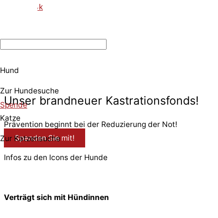
tiktok
Hund
© 2026 PfotenFreunde Sardinien e.V.
Zur Hundesuche
Unser brandneuer Kastrationsfonds!
Spende
Katze
Prävention beginnt bei der Reduzierung der Not!
Spenden Sie mit!
Zur Katzensuche
Infos zu den Icons der Hunde
Verträgt sich mit Hündinnen