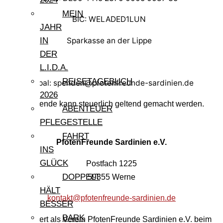
MEIN
BIC: WELADED1LUN
JAHR
Sparkasse an der Lippe
IN
DER
L.I.D.A.
REISETAGEBUCH
Paypal: spenden@pfotenfreunde-sardinien.de
2026
Ihre Spende kann steuerlich geltend gemacht werden.
ABENTEUER
PFLEGESTELLE
FAHRT
PfotenFreunde Sardinien e.V.
INS
GLÜCK
Postfach 1225
DOPPELT
59355 Werne
HÄLT
kontakt@pfotenfreunde-sardinien.de
BESSER
BARK
Registriert als Verein PfotenFreunde Sardinien e.V. beim