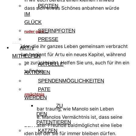
PFOTEN
gegeben, dass sich etwas Schönes anbahnen würde
IM
GLÜCK
STERNPFOTEN
Wenn der Bruder geht …
PRESSE
Zwei Brüder, die ihr ganzes Leben gemeinsam verbracht
AKTIV
haben. Nun beginnt für Artu ein neues Kapitel, während
MITHELFEN
Arturobeige zurückbleibt. Helfen Sie uns, auch für ihn ein
AKTUELLE
Zuhause zu finden.
AKTIONEN
SPENDENMÖGLICHKEITEN
PATE
Manolos Vermächtnis
WERDEN
ZU
Wir sind unfassbar traurig, wie Manolo sein Leben
DEN
beenden musste. Manolos Vermächtnis ist, dass seine
PATENTIEREN
beiden lieben Kater-Freunde baldmöglichst eine liebe
KATZEN
Familie finden bei der sie für immer bleiben dürfen.