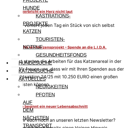
PROJEKTE
HUNDE
Manchmal zerbricht ein Herz nicht laut
KASTRATIONS-
PROJEKTE
Roxy – sie verliert jeden Tag ein Stück von sich selbst
KATZEN
TOURISTEN-
NOTRUF
Grundstein für ein Herzensprojekt – Spende an die L.I.D.A.
GESUNDHEITSFONDS
Im Herbst starten die Arbeiten für das Katzenareal in der
HUNDESUCHE
L.I.D.A. Wir freuen uns, dass wir mit Ihren Spenden aus der
KATZENSUCHE
Weihnachtsaktion 24/25 mit 10.250 EURO einen großen
AKTUELLES
Beitrag leisten können.
NEUIGKEITEN
PFOTEN
AUF
6+1 – für sie beginnt ein neuer Lebensabschnitt
DEM
NÄCHSTEN
Erinnert ihr euch noch an unseren letzten Newsletter?
TRANSPORT
Dort haben wir euch bereits einen kleinen Hinweis