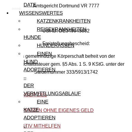
DATE
Amtsgericht Dortmund VR 7777
WISSENSWERTES
KATZENKRANKHEITEN
REISEKRANKHEITEN
USt-ID: DE349945802
HUNDE
Freistellungsbescheid:
HUNDERASSEN
EINEN
Als gemeinnützige Körperschaft befreit von der
HUND
Körperschaftssteuer gem. §5 Abs. 1 S. 9 KStG. unter der
ADOPTIEREN
Steuernummer 333/5913/1742
–
DER
VERMITTLUNGSABLAUF
UNSER ZIEL
EINE
KATZE
SPENDEN OHNE EIGENES GELD
ADOPTIEREN
–
AKTIV MITHELFEN