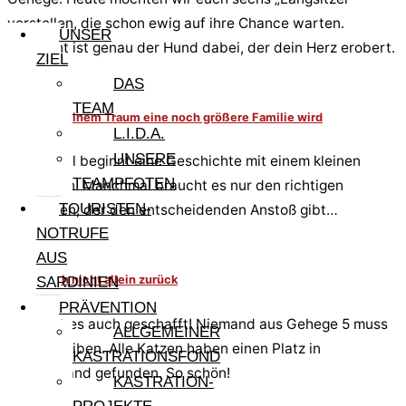
vorstellen, die schon ewig auf ihre Chance warten.
UNSER
Vielleicht ist genau der Hund dabei, der dein Herz erobert.
ZIEL
DAS
TEAM
Wenn aus einem Traum eine noch größere Familie wird
L.I.D.A.
UNSERE
Manchmal beginnt eine Geschichte mit einem kleinen
TEAMPFOTEN
Gedanken. Manchmal braucht es nur den richtigen
TOURISTEN-
Menschen, der den entscheidenden Anstoß gibt…
NOTRUFE
AUS
Lasst mich nicht allein zurück
SARDINIEN
PRÄVENTION
Bigio hat es auch geschafft! Niemand aus Gehege 5 muss
ALLGEMEINER
zurückbleiben. Alle Katzen haben einen Platz in
KASTRATIONSFOND
Deutschland gefunden. So schön!
KASTRATION-