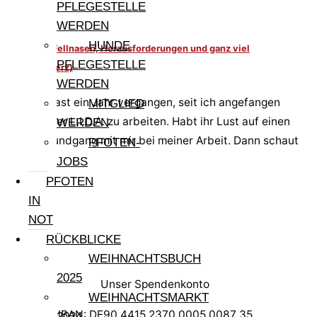
PFLEGESTELLE
WERDEN
HUNDE
Zwischen Fellnasen, Herausforderungen und ganz viel
PFLEGESTELLE
Herz(schmerz)
WERDEN
Jetzt ist fast ein Jahr vergangen, seit ich angefangen
MITGLIED
habe, in der L.I.D.A. zu arbeiten. Habt ihr Lust auf einen
WERDEN
kleinen Rundgang mit mir bei meiner Arbeit. Dann schaut
PFOTEN-
mal hier…
JOBS
PFOTEN
IN
NOT
RÜCKBLICKE
WEIHNACHTSBUCH
2025
Unser Spendenkonto
WEIHNACHTSMARKT
IBAN: DE90 4415 2370 0005 0087 35
2024