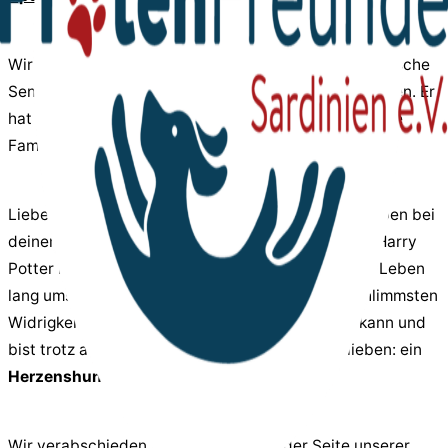
Wir haben supertolle Neuigkeiten von Furby. Der hübsche
Senior-Hundemann darf auf seiner Pflegestelle bleiben. Er
hat mit seinem Charme, seinem positiven Wesen seine
Familie um die Pfote gewickelt.
Lieber Furby, ich wünsche dir ein langes, langes Leben bei
deiner Familie. Du wunderschöner Kerl, mit deiner Harry
Potter Narbe über deinem Auge, musstest fast ein Leben
lang ums Überleben kämpfen, hattest mit den schlimmsten
Widrigkeiten zu tun, die man sich nur vorstellen kann und
bist trotz allem ein so liebenswerter Hund geblieben: ein
Herzenshund
eben!
Wir verabschieden Furby hiermit von der Seite unserer