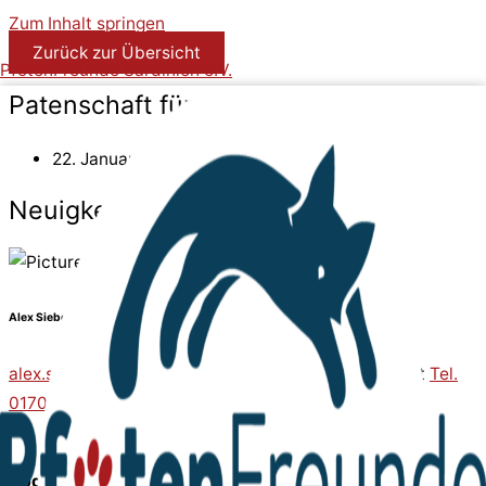
Zum Inhalt springen
Zurück zur Übersicht
PfotenFreunde Sardinien e.V.
Patenschaft für Furby
22. Januar 2024
Neuigkeit
Alex Sieber
alex.sieber@pfotenfreunde-sardinien.de
oder direkt
Tel.
0170 9941956
Update November 2023