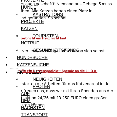
PROJEKTE
Bigio hat es auch geschafft! Niemand aus Gehege 5 muss
HUNDE
zurückbleiben. Alle Katzen haben einen Platz in
KASTRATIONS-
Deutschland gefunden. So schön!
PROJEKTE
KATZEN
TOURISTEN-
Manchmal zerbricht ein Herz nicht laut
NOTRUF
GESUNDHEITSFONDS
Roxy – sie verliert jeden Tag ein Stück von sich selbst
HUNDESUCHE
KATZENSUCHE
Grundstein für ein Herzensprojekt – Spende an die L.I.D.A.
AKTUELLES
NEUIGKEITEN
Im Herbst starten die Arbeiten für das Katzenareal in der
PFOTEN
L.I.D.A. Wir freuen uns, dass wir mit Ihren Spenden aus der
AUF
Weihnachtsaktion 24/25 mit 10.250 EURO einen großen
DEM
Beitrag leisten können.
NÄCHSTEN
TRANSPORT