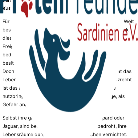
verachtet – kaum ein Tier polarisiert so sehr wie die
Katze.
Für die vielen Liebhaber und Verehrer auf der ganzen Welt
besteht kein Zweifel, die Katze ist das größte Geschenk
dieser Schöpfung. Das Leben mit diesen kleinen
Freigeistern ist eine wunderbare Lektion in
bedingungsloser Liebe, in der niemand den anderen
besitzen kann.
Doch in vielen Kulturen und Regionen dieser Erde hat das
Leben einer Katze keinen Wert. Ihr einziges Existenzrecht
ist das Mäusefangen, darüber hinaus hat sie keine
nutzbringende Funktion und wird schnell als Plage, als
Gefahr angesehen.
Selbst ihre großen Verwandten, ob Tiger, Gepard oder
Jaguar, sind beinahe alle vom Aussterben bedroht, ihre
Lebensräume durch die Gier des Menschen vernichtet.