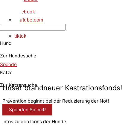
facebook
youtube.com
instagram
tiktok
Hund
Zur Hundesuche
Spende
Katze
© 2026 PfotenFreunde Sardinien e.V.
Zur Katzensuche
Unser brandneuer Kastrationsfonds!
Prävention beginnt bei der Reduzierung der Not!
Spenden Sie mit!
Infos zu den Icons der Hunde