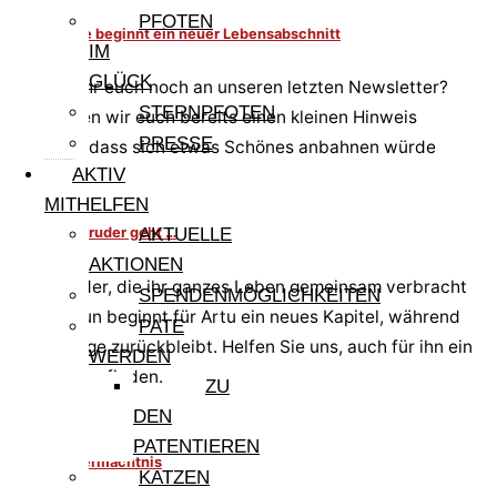
PFOTEN
6+1 – für sie beginnt ein neuer Lebensabschnitt
IM
GLÜCK
Erinnert ihr euch noch an unseren letzten Newsletter?
STERNPFOTEN
Dort haben wir euch bereits einen kleinen Hinweis
PRESSE
gegeben, dass sich etwas Schönes anbahnen würde
AKTIV
MITHELFEN
Wenn der Bruder geht …
AKTUELLE
AKTIONEN
Zwei Brüder, die ihr ganzes Leben gemeinsam verbracht
SPENDENMÖGLICHKEITEN
haben. Nun beginnt für Artu ein neues Kapitel, während
PATE
Arturobeige zurückbleibt. Helfen Sie uns, auch für ihn ein
WERDEN
Zuhause zu finden.
ZU
DEN
PATENTIEREN
Manolos Vermächtnis
KATZEN