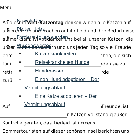
Menü
Newsletter
An diesem
Welt-Katzentag
denken wir an alle Katzen auf
Pfoten-Jobs
unserer Erde und machen auf ihr Leid und ihre Bedürfnisse
Fördermitglied werden
aufmerksam. Wir bedanken uns bei all unseren Katzen, die
Wissenswertes
unser Leben bereichern und uns jeden Tag so viel Freude
Katzenkrankheiten
bereiten. Vor allem danken wir all den Menschen, die sich
Reisekrankheiten Hunde
für ihren Schutz einsetzen und nie müde werden sie zu
Hunderassen
retten, gesund zu pflegen und ihnen ihre Würde
Einen Hund adoptieren – Der
zurückgeben.
Vermittlungsablauf
Eine Katze adoptieren – Der
Vermittlungsablauf
Auf Sardinien, dem Einsatzgebiet der PfotenFreunde, ist
die Situation der freilebenden Katzen vollständig außer
Kontrolle geraten, das Tierleid ist immens.
Sommertouristen auf dieser schönen Insel berichten uns