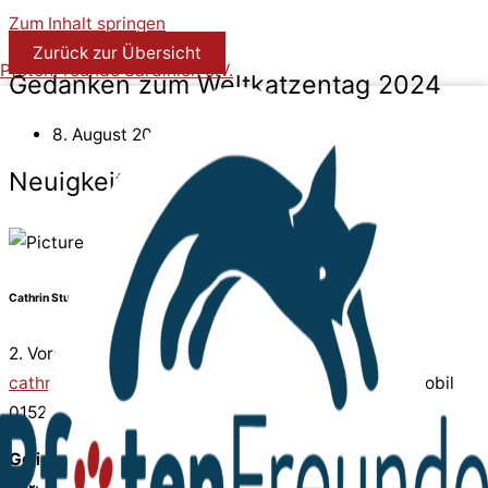
Zum Inhalt springen
Zurück zur Übersicht
PfotenFreunde Sardinien e.V.
Gedanken zum Weltkatzentag 2024
8. August 2024
Neuigkeit
Cathrin Stumpf
2. Vorsitzende, Leitung Katzen
cathrin.stumpf@pfotenfreunde-sardinien.de
oder Mobil
01523-7245243
Geliebt, verteufelt, als Göttin verehrt, gequält und