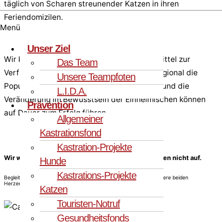
täglich von Scharen streunender Katzen in ihren
Feriendomizilen.
Menü
Unser Ziel
Wir können helfen, wenn wir ausreichend Mittel zur
Das Team
Verfügung haben, um durch Kastrationen regional die
Unsere Teampfoten
Populationen zu kontrollieren. Kastrationen und die
L.I.D.A.
Veränderung im Bewusstsein der Einheimischen können
Prävention
auf Dauer zum Erfolg führen.
Allgemeiner
Kastrationsfond
Kastration-Projekte
Wir wissen, dies wird ein langer Weg, doch wir geben nicht auf.
Hunde
Kastrations-Projekte
Begleiten Sie uns auf unserem Weg und unterstützen Sie bitte unsere beiden
Herzensprojekte!
Katzen
Touristen-Notruf
Gesundheitsfonds