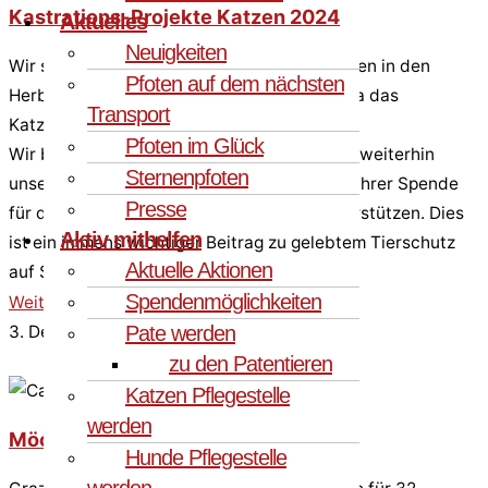
Kastrations-Projekte Katzen 2024
Aktuelles
Neuigkeiten
Wir starten mit aktuellen Kastrationsprojekten in den
Pfoten auf dem nächsten
Herbst, um insbesondere in der Region Olbia das
Transport
Katzenleid zu mindern.
Pfoten im Glück
Wir bitten Sie von ganzem Herzen, dass Sie weiterhin
Sternenpfoten
unsere Präventionsarbeit auf Sardinien mit Ihrer Spende
Presse
für die Kastrationsprojekte der Katzen unterstützen. Dies
Aktiv mithelfen
ist ein immens wichtiger Beitrag zu gelebtem Tierschutz
Aktuelle Aktionen
auf Sardinien.
Spendenmöglichkeiten
Weiterlesen »
Pate werden
3. Dezember 2024
Keine Kommentare
zu den Patentieren
Katzen Pflegestelle
werden
Möchtest Du mein Leben schützen?
Hunde Pflegestelle
werden