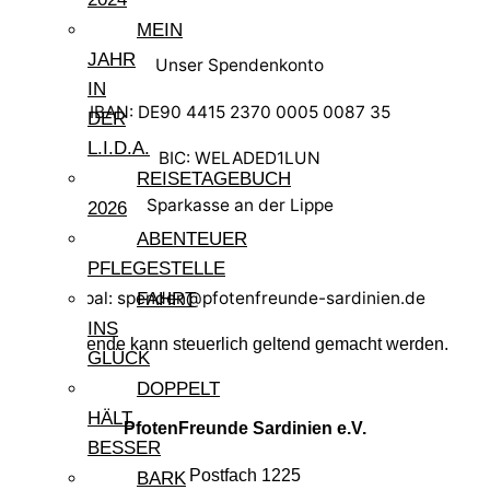
MEIN
JAHR
Unser Spendenkonto
IN
IBAN: DE90 4415 2370 0005 0087 35
DER
L.I.D.A.
BIC: WELADED1LUN
REISETAGEBUCH
Sparkasse an der Lippe
2026
ABENTEUER
PFLEGESTELLE
Paypal: spenden@pfotenfreunde-sardinien.de
FAHRT
INS
Ihre Spende kann steuerlich geltend gemacht werden.
GLÜCK
DOPPELT
HÄLT
PfotenFreunde Sardinien e.V.
BESSER
Postfach 1225
BARK