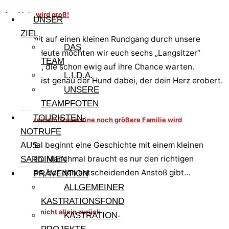
Aus klein wird groß!
UNSER
ZIEL
Kommt mit auf einen kleinen Rundgang durch unsere
DAS
Gehege. Heute möchten wir euch sechs „Langsitzer“
TEAM
vorstellen, die schon ewig auf ihre Chance warten.
L.I.D.A.
Vielleicht ist genau der Hund dabei, der dein Herz erobert.
UNSERE
TEAMPFOTEN
TOURISTEN-
Wenn aus einem Traum eine noch größere Familie wird
NOTRUFE
Manchmal beginnt eine Geschichte mit einem kleinen
AUS
Gedanken. Manchmal braucht es nur den richtigen
SARDINIEN
Menschen, der den entscheidenden Anstoß gibt…
PRÄVENTION
ALLGEMEINER
KASTRATIONSFOND
Lasst mich nicht allein zurück
KASTRATION-