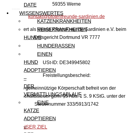
59355 Werne
DATE
WISSENSWERTES
kontakt@pfotenfreunde-sardinien.de
KATZENKRANKHEITEN
Registriert als Verein PfotenFreunde Sardinien e.V. beim
REISEKRANKHEITEN
Amtsgericht Dortmund VR 7777
HUNDE
HUNDERASSEN
EINEN
HUND
USt-ID: DE349945802
ADOPTIEREN
Freistellungsbescheid:
–
DER
Als gemeinnützige Körperschaft befreit von der
VERMITTLUNGSABLAUF
Körperschaftssteuer gem. §5 Abs. 1 S. 9 KStG. unter der
EINE
Steuernummer 333/5913/1742
KATZE
ADOPTIEREN
–
UNSER ZIEL