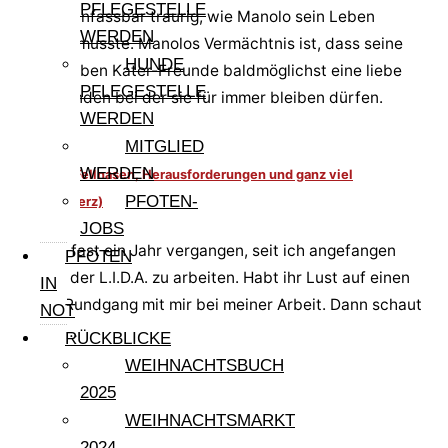
PFLEGESTELLE
Wir sind unfassbar traurig, wie Manolo sein Leben
WERDEN
beenden musste. Manolos Vermächtnis ist, dass seine
HUNDE
beiden lieben Kater-Freunde baldmöglichst eine liebe
PFLEGESTELLE
Familie finden bei der sie für immer bleiben dürfen.
WERDEN
MITGLIED
WERDEN
Zwischen Fellnasen, Herausforderungen und ganz viel
PFOTEN-
Herz(schmerz)
JOBS
Jetzt ist fast ein Jahr vergangen, seit ich angefangen
PFOTEN
habe, in der L.I.D.A. zu arbeiten. Habt ihr Lust auf einen
IN
kleinen Rundgang mit mir bei meiner Arbeit. Dann schaut
NOT
mal hier…
RÜCKBLICKE
WEIHNACHTSBUCH
2025
WEIHNACHTSMARKT
2024