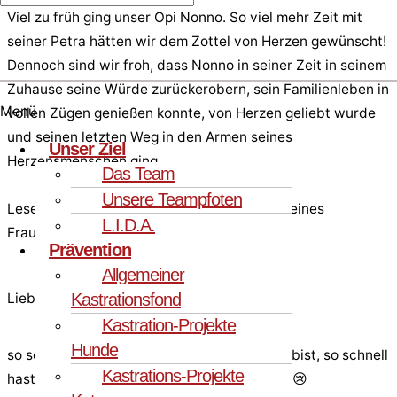
Viel zu früh ging unser Opi Nonno. So viel mehr Zeit mit
seiner Petra hätten wir dem Zottel von Herzen gewünscht!
Dennoch sind wir froh, dass Nonno in seiner Zeit in seinem
Zuhause seine Würde zurückerobern, sein Familienleben in
Menü
vollen Zügen genießen konnte, von Herzen geliebt wurde
und seinen letzten Weg in den Armen seines
Unser Ziel
Herzensmenschen ging.
Das Team
Unsere Teampfoten
Lesen Sie hier den berührenden Abschied seines
L.I.D.A.
Frauchen:
Prävention
Allgemeiner
Kastrationsfond
Lieber Nonno,
Kastration-Projekte
Hunde
so schnell wie Du in unser Leben gerauscht bist, so schnell
Kastrations-Projekte
hast Du Dich auch wieder davon gestohlen. 😢