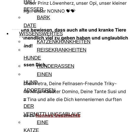
HÄLT
Löwchen, unser Prinz Löwenherz, unser Opi, unser kleiner
BESSER
Terrorzwerg… unser NONNO 💝💝
BARK
DATE
Du hast uns bewiesen, dass auch alte und kranke Tiere
WISSENSWERTES
noch so unendlich viel zu geben haben und unglaublich
KATZENKRANKHEITEN
wertvoll sind!
REISEKRANKHEITEN
HUNDE
Wir vermissen Dich,
HUNDERASSEN
EINEN
HUND
Dein Frauchen Petra, Deine Fellnasen-Freunde Triky-
ADOPTIEREN
Hummel und Ninja-Kaaater Domino, Deine Tante Susi und
–
Deine Oma Tina und alle die Dich kennenlernen durften
DER
VERMITTLUNGSABLAUF
Hier geht es zu
Nonnos Geschichte
EINE
Vorher
KATZE
nächster