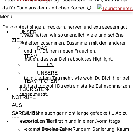
da für Töne aus dem zierlichen Körper. 😅
Menü
Du konntest singen, meckern, nerven und extreeeeem gut
UNSER
kuscheln. Was hatten wir so unendlich viele und schöne
ZIEL
Kuscheleinheiten zusammen. Zusammen mit den anderen
DAS
Fellnasen und mir, Deinem neuen Frauchen,
TEAM
Fernsehschauen, das war Dein absolutes Highlight.
L.I.D.A.
UNSERE
Man merkte mit jedem Tag mehr, wie wohl Du Dich hier bei
TEAMPFOTEN
uns gefühlt hast, obwohl Du extrem starke Zahnschmerzen
TOURISTEN-
gehabt haben musst.
NOTRUFE
AUS
Da haben wir dann auch gar nicht lange gefackelt… Ab zu
SARDINIEN
unserer supertollen Tierärztin und in einer „Vormittags-
PRÄVENTION
Session“ bekamst Du eine Zahn-Rundum-Sanierung. Kaum
ALLGEMEINER