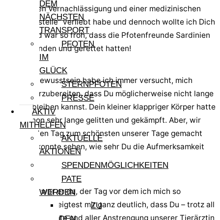
DEM
jahrelangen Vernachlässigung und einer medizinischen
NÄCHSTEN
„Großbaustelle“ verliebt habe und dennoch wollte ich Dich
TRANSPORT
haben und war so froh, dass die Pfotenfreunde Sardinien
PFOTEN
Dich gefunden und gerettet hatten!
IM
GLÜCK
Im Unterbewusstsein habe ich immer versucht, mich
STERNPFOTEN
darauf vorzubereiten, dass Du möglicherweise nicht lange
PRESSE
bei uns bleiben kannst. Dein kleiner klappriger Körper hatte
AKTIV
wohl schon sehr lange gelitten und gekämpft. Aber, wir
MITHELFEN
haben jeden Tag zum schönsten unserer Tage gemacht
AKTUELLE
und man konnte sehen, wie sehr Du die Aufmerksamkeit
AKTIONEN
liebtest.
SPENDENMÖGLICHKEITEN
PATE
Und dann war er da, der Tag vor dem ich mich so
WERDEN
fürchtete. Du zeigtest mir ganz deutlich, dass Du – trotz all
ZU
der Medikamente und aller Anstrengung unserer Tierärztin
DEN