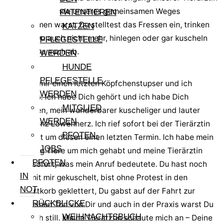
und mir – am Ende unseres gemeinsamen Weges
PATENTIEREN
angekommen warst. Du stelltest das Fressen ein, trinken
KATZEN
wolltest Du auch nicht mehr, hinlegen oder gar kuscheln
PFLEGESTELLE
lehntest Du auch ab.
WERDEN
HUNDE
PFLEGESTELLE
Du gabst mir einen letzten Köpfchenstupser und ich
WERDEN
wusste es. Ich habe Dich gehört und ich habe Dich
MITGLIED
verstanden, mein wunderbarer kuscheliger und lauter
WERDEN
kleiner Prinz Löwenherz. Ich rief sofort bei der Tierärztin
PFOTEN-
an und bat um diesen einen letzten Termin. Ich habe mein
JOBS
Leben lang Tiere um mich gehabt und meine Tierärztin
PFOTEN
wusste sofort, was mein Anruf bedeutete. Du hast noch
IN
einmal mit mir gekuschelt, bist ohne Protest in den
NOT
Transportkorb geklettert, Du gabst auf der Fahrt zur
RÜCKBLICKE
Praxis keinen Ton von Dir und auch in der Praxis warst Du
WEIHNACHTSBUCH
unheimlich still. Meine Tierärztin schaute mich an – Deine