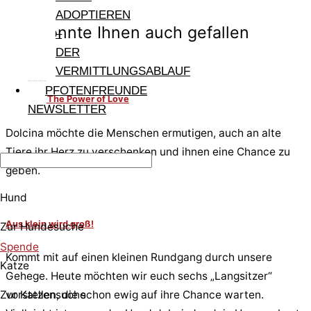
ADOPTIEREN
Das könnte Ihnen auch gefallen
–
DER
VERMITTLUNGSABLAUF
PFOTENFREUNDE
Dolcina – The Power of Love
NEWSLETTER
Dolcina möchte die Menschen ermutigen, auch an alte
Tiere ihr Herz zu verschenken und ihnen eine Chance zu
geben.
Hund
Aus klein wird groß!
Zur Hundesuche
Spende
Kommt mit auf einen kleinen Rundgang durch unsere
Katze
Gehege. Heute möchten wir euch sechs „Langsitzer“
vorstellen, die schon ewig auf ihre Chance warten.
Zur Katzensuche