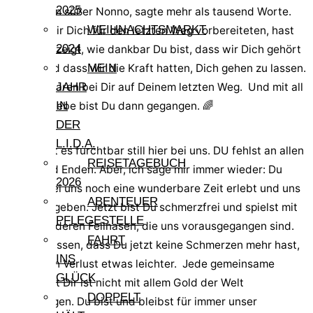
2025
Stille, mein süßer Nonno, sagte mehr als tausend Worte.
WEIHNACHTSMARKT
Und als wir Dich für den letzten Weg vorbereiteten, hast
2024
Du uns gezeigt, wie dankbar Du bist, dass wir Dich gehört
haben und dass wir die Kraft hatten, Dich gehen zu lassen.
MEIN
Wir alle waren bei Dir auf Deinem letzten Weg. Und mit all
JAHR
unserer Liebe bist Du dann gegangen. 🌈
IN
DER
L.I.D.A.
Seither ist es furchtbar still hier bei uns. DU fehlst an allen
REISETAGEBUCH
Ecken und Enden. Aber, ich sage mir immer wieder: Du
2026
hattest bei uns noch eine wunderbare Zeit erlebt und uns
ABENTEUER
so viel gegeben. Jetzt bist Du schmerzfrei und spielst mit
PFLEGESTELLE
all den anderen Fellnasen, die uns vorausgegangen sind.
FAHRT
Und zu wissen, dass Du jetzt keine Schmerzen mehr hast,
INS
macht den Verlust etwas leichter. Jede gemeinsame
GLÜCK
Minute mit Dir ist nicht mit allem Gold der Welt
DOPPELT
aufzuwiegen. Du bist und bleibst für immer unser