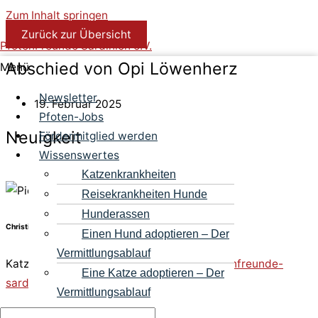
Zum Inhalt springen
Zurück zur Übersicht
PfotenFreunde Sardinien e.V.
Abschied von Opi Löwenherz
Menü
Newsletter
19. Februar 2025
Pfoten-Jobs
Neuigkeit
Fördermitglied werden
Wissenswertes
Katzenkrankheiten
Reisekrankheiten Hunde
Hunderassen
Christine Bininda
Einen Hund adoptieren – Der
Vermittlungsablauf
Katzenvermittlerin
christine.bininda@pfotenfreunde-
Eine Katze adoptieren – Der
sardinien.de
oder direkt
Tel. 089 43549824
Vermittlungsablauf