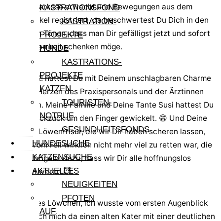
aus der Narkose erwacht und Bewegungen aus dem
KASTRATIONSFOND
Augenwinkel registriert, da beschwertest Du Dich in den
KASTRATION-
schönsten Tönen, dass man Dir gefälligst jetzt und sofort
PROJEKTE
Aufmerksamkeit schenken möge.
HUNDE
KASTRATIONS-
PROJEKTE
Und ZACK! hattest Du mit Deinem unschlagbaren Charme
KATZEN
auch die Herzen des Praxispersonals und der Ärztinnen
TOURISTEN-
gewonnen. Meine Familie und Deine Tante Susi hattest Du
NOTRUF
ja auch ruckzuck um den Finger gewickelt. 😁 Und Deine
GESUNDHEITSFONDS
stylische Löwenfrisur, die wir Dir haben scheren lassen,
HUNDESUCHE
weil da vom Fell wirklich nicht mehr viel zu retten war, die
KATZENSUCHE
tat ihr Übrigens dazu, dass wir Dir alle hoffnungslos
AKTUELLES
verfallen waren 😇
NEUIGKEITEN
PFOTEN
Mein liebes Löwchen, ich wusste vom ersten Augenblick
AUF
an, dass ich mich da einen alten Kater mit einer deutlichen