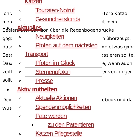
Katzen
Touristen-Notruf
Ich weiß noch, eigentlich wollte ich keine weitere Katze
Gesundheitsfonds
mehr adoptieren, war doch im Jahr zuvor erst mein
Aktuelles
Seelenkater Samson über die Regenbogenbrücke
Neuigkeiten
gegangen. Und doch bin ich felsenfest davon überzeugt,
Pfoten auf dem nächsten
dass Samson Dich zu uns geschickt hat. Als ob etwas ganz
Transport
Besonderes in Deinem und meinem Leben passieren sollte.
Pfoten im Glück
Dass sich 2 Herzen finden und noch eine tolle, wenn auch
Sternenpfoten
zeitlich sehr eingeschränkte, Zeit mit einander verbringen
sollten.
Presse
Aktiv mithelfen
Aktuelle Aktionen
Dein Bild entdeckte ich eher zufällig auf Facebook und da
Spendenmöglichkeiten
wusste ich schon: Der Opi gehört zu uns.
Pate werden
zu den Patentieren
Katzen Pflegestelle