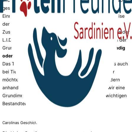
wichtige Impfungen. Eine gültige Tollwutimpfung ist dabei
gesetzlich vorgeschrieben und Voraussetzung für die
Einreise nach Deutschland – ohne sie wäre eine Ausreise
der Tierschutzhunde schlicht nicht möglich.
Zusätzlich zur Tollwutimpfung bekommen alle Hunde in der
L.I.D.A. eine sogenannte Mehrfachimpfung im Rahmen der
Grundimmunisierung.
Doch ist diese wirklich notwendig
oder eher überflüssig?
Das Thema Impfen wird – sowohl beim Menschen als auch
bei Tieren – immer wieder kontrovers diskutiert. Wir
möchten hier keine Grundsatzdebatte führen, sondern
anhand eines konkreten Beispiels zeigen, warum wir eine
Grundimmunisierung für unsere Schützlinge als wichtigen
Bestandteil der Vorsorge ansehen.
Carolinas Geschichte