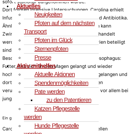
sofort stationär aufgenommen wurde.
Aktuelles
Dort folgten intensive Untersuchungen. Carolina erhielt
Neuigkeiten
Infusionen, hustenstillende Medikamente und Antibiotika.
Pfoten auf dem nächsten
Ähnlich wie bei einer Grippe beim Menschen kann
Transport
Zwingerhusten meist nur symptomatisch behandelt
Pfoten im Glück
werden, da häufig mehrere Viren und Bakterien beteiligt
Sternenpfoten
sind.
Presse
Besondere Aufmerksamkeit galt dem Megaösophagus:
Aktiv mithelfen
Futter, das nicht in den Magen gelangt und wieder
Aktuelle Aktionen
hochgewürgt wird, kann leicht in die Lunge gelangen und
dort lebensbedrohliche Lungenentzündungen
Spendenmöglichkeiten
verursachen. Eine gefürchtete Komplikation, vor allem bei
Pate werden
jungen Hunden.
zu den Patentieren
Katzen Pflegestelle
werden
Ein glücklicher Ausgang
Hunde Pflegestelle
Carolina hatte großes Glück. Dank der schnellen
werden