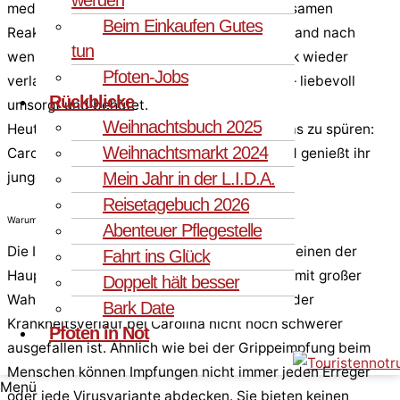
medizinischen Versorgung und der aufmerksamen
Beim Einkaufen Gutes
Reaktion ihrer Familie besserte sich ihr Zustand nach
tun
wenigen Tagen deutlich. Sie durfte die Klinik wieder
Pfoten-Jobs
verlassen und sich zuhause weiter erholen – liebevoll
Rückblicke
umsorgt und behütet.
Weihnachtsbuch 2025
Heute ist von der Krankheit kaum noch etwas zu spüren:
Weihnachtsmarkt 2024
Carolina tobt fröhlich durch ihr Zuhause und genießt ihr
Mein Jahr in der L.I.D.A.
junges Hundeleben in vollen Zügen.
Reisetagebuch 2026
Warum Impfungen so wichtig sind
Abenteuer Pflegestelle
Die Impfung gegen das Parainfluenza-Virus, einen der
Fahrt ins Glück
Hauptverursacher des Zwingerhustens, hat mit großer
Doppelt hält besser
Wahrscheinlichkeit dazu beigetragen, dass der
Bark Date
Krankheitsverlauf bei Carolina nicht noch schwerer
Pfoten in Not
ausgefallen ist. Ähnlich wie bei der Grippeimpfung beim
Menschen können Impfungen nicht immer jeden Erreger
Menü
oder jede Virusvariante abdecken. Sie bieten keinen