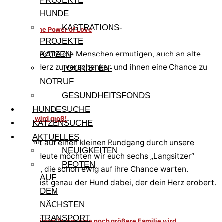
PROJEKTE
HUNDE
KASTRATIONS-
Dolcina – The Power of Love
PROJEKTE
Dolcina möchte die Menschen ermutigen, auch an alte
KATZEN
Tiere ihr Herz zu verschenken und ihnen eine Chance zu
TOURISTEN-
geben.
NOTRUF
GESUNDHEITSFONDS
HUNDESUCHE
Aus klein wird groß!
KATZENSUCHE
AKTUELLES
Kommt mit auf einen kleinen Rundgang durch unsere
NEUIGKEITEN
Gehege. Heute möchten wir euch sechs „Langsitzer“
PFOTEN
vorstellen, die schon ewig auf ihre Chance warten.
AUF
Vielleicht ist genau der Hund dabei, der dein Herz erobert.
DEM
NÄCHSTEN
TRANSPORT
Wenn aus einem Traum eine noch größere Familie wird