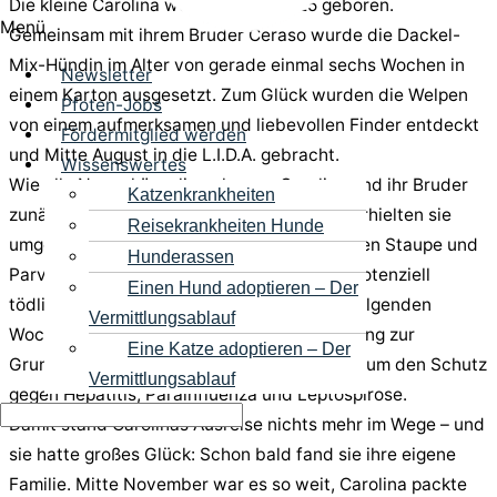
Die kleine Carolina wurde im Juli 2025 geboren.
Menü
Gemeinsam mit ihrem Bruder Ceraso wurde die Dackel-
Mix-Hündin im Alter von gerade einmal sechs Wochen in
Newsletter
einem Karton ausgesetzt. Zum Glück wurden die Welpen
Pfoten-Jobs
von einem aufmerksamen und liebevollen Finder entdeckt
Fördermitglied werden
und Mitte August in die L.I.D.A. gebracht.
Wissenswertes
Wie alle Neuankömmlinge kamen Carolina und ihr Bruder
Katzenkrankheiten
zunächst auf die Quarantänestation. Dort erhielten sie
Reisekrankheiten Hunde
umgehend ihre erste Mehrfachimpfung gegen Staupe und
Hunderassen
Parvovirose – zwei hochansteckende und potenziell
Einen Hund adoptieren – Der
tödliche Viruserkrankungen. In den darauffolgenden
Vermittlungsablauf
Wochen wurden die zweite und dritte Impfung zur
Eine Katze adoptieren – Der
Grundimmunisierung durchgeführt, ergänzt um den Schutz
Vermittlungsablauf
gegen Hepatitis, Parainfluenza und Leptospirose.
Damit stand Carolinas Ausreise nichts mehr im Wege – und
sie hatte großes Glück: Schon bald fand sie ihre eigene
Familie. Mitte November war es so weit, Carolina packte