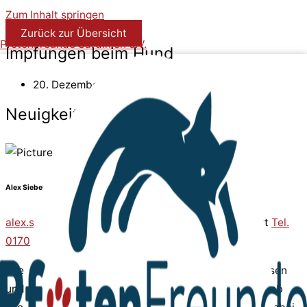
Zum Inhalt springen
Zurück zur Übersicht
PfotenFreunde Sardinien e.V.
Impfungen beim Hund
20. Dezember 2025
Neuigkeit
Alex Sieber
alex.sieber@pfotenfreunde-sardinien.de
oder direkt
Tel.
0170 9941956
Alle Hunde, die unser Partnertierheim in Olbia verlassen
und in ein neues Zuhause reisen dürfen, erhalten vorab