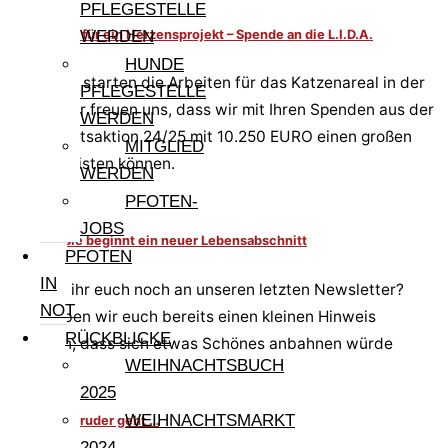
PFLEGESTELLE
Grundstein für ein Herzensprojekt – Spende an die L.I.D.A.
WERDEN
HUNDE
Im Herbst starten die Arbeiten für das Katzenareal in der
PFLEGESTELLE
L.I.D.A. Wir freuen uns, dass wir mit Ihren Spenden aus der
WERDEN
Weihnachtsaktion 24/25 mit 10.250 EURO einen großen
MITGLIED
Beitrag leisten können.
WERDEN
PFOTEN-
JOBS
6+1 – für sie beginnt ein neuer Lebensabschnitt
PFOTEN
IN
Erinnert ihr euch noch an unseren letzten Newsletter?
NOT
Dort haben wir euch bereits einen kleinen Hinweis
RÜCKBLICKE
gegeben, dass sich etwas Schönes anbahnen würde
WEIHNACHTSBUCH
2025
WEIHNACHTSMARKT
Wenn der Bruder geht …
2024