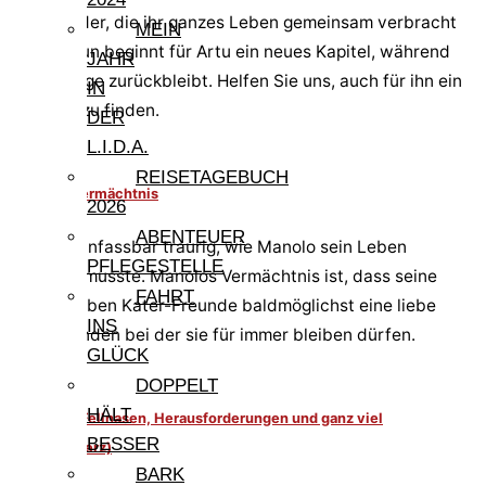
Zwei Brüder, die ihr ganzes Leben gemeinsam verbracht
MEIN
haben. Nun beginnt für Artu ein neues Kapitel, während
JAHR
Arturobeige zurückbleibt. Helfen Sie uns, auch für ihn ein
IN
Zuhause zu finden.
DER
L.I.D.A.
REISETAGEBUCH
Manolos Vermächtnis
2026
ABENTEUER
Wir sind unfassbar traurig, wie Manolo sein Leben
PFLEGESTELLE
beenden musste. Manolos Vermächtnis ist, dass seine
FAHRT
beiden lieben Kater-Freunde baldmöglichst eine liebe
INS
Familie finden bei der sie für immer bleiben dürfen.
GLÜCK
DOPPELT
HÄLT
Zwischen Fellnasen, Herausforderungen und ganz viel
BESSER
Herz(schmerz)
BARK