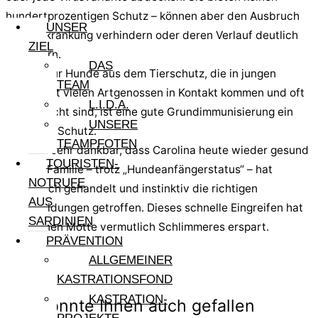
hundertprozentigen Schutz – können aber den Ausbruch
UNSER
einer Erkrankung verhindern oder deren Verlauf deutlich
ZIEL
abmildern.
DAS
Gerade für Hunde aus dem Tierschutz, die in jungen
TEAM
Jahren mit vielen Artgenossen in Kontakt kommen und oft
L.I.D.A.
geschwächt sind, ist eine gute Grundimmunisierung ein
UNSERE
wichtiger Schutz.
TEAMPFOTEN
Wir sind sehr dankbar, dass Carolina heute wieder gesund
TOURISTEN-
ist. Ihre Familie – trotz „Hundeanfängerstatus“ – hat
NOTRUFE
vorbildlich gehandelt und instinktiv die richtigen
AUS
Entscheidungen getroffen. Dieses schnelle Eingreifen hat
SARDINIEN
der kleinen Motte vermutlich Schlimmeres erspart.
PRÄVENTION
ALLGEMEINER
Vorher
KASTRATIONSFOND
nächster
KASTRATION-
Das könnte Ihnen auch gefallen