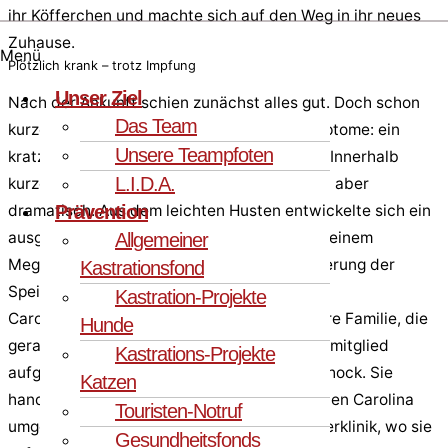
ihr Köfferchen und machte sich auf den Weg in ihr neues
Zuhause.
Menü
Plötzlich krank – trotz Impfung
Unser Ziel
Nach der Ankunft schien zunächst alles gut. Doch schon
Das Team
kurze Zeit später zeigte Carolina erste Symptome: ein
Unsere Teampfoten
kratziger Hals, gelegentliche Hustenanfälle. Innerhalb
L.I.D.A.
kurzer Zeit verschlechterte sich ihr Zustand aber
dramatisch. Aus dem leichten Husten entwickelte sich ein
Prävention
ausgeprägter Zwingerhusten, begleitet von einem
Allgemeiner
Megaösophagus – einer krankhaften Erweiterung der
Kastrationsfond
Speiseröhre.
Kastration-Projekte
Carolina ging es stündlich schlechter. Für ihre Familie, die
Hunde
gerade erst voller Freude ihr neues Familienmitglied
Kastrations-Projekte
aufgenommen hatte, war dies ein großer Schock. Sie
Katzen
handelten jedoch absolut richtig und brachten Carolina
Touristen-Notruf
umgehend – mitten in der Nacht – in eine Tierklinik, wo sie
Gesundheitsfonds