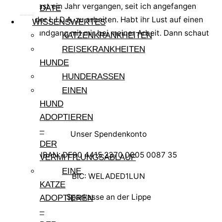
Jetzt ist fast ein Jahr vergangen, seit ich angefangen
DATE
habe, in der L.I.D.A. zu arbeiten. Habt ihr Lust auf einen
WISSENSWERTES
kleinen Rundgang mit mir bei meiner Arbeit. Dann schaut
KATZENKRANKHEITEN
mal hier…
REISEKRANKHEITEN
HUNDE
HUNDERASSEN
EINEN
HUND
ADOPTIEREN
–
Unser Spendenkonto
DER
IBAN: DE90 4415 2370 0005 0087 35
VERMITTLUNGSABLAUF
EINE
BIC: WELADED1LUN
KATZE
Sparkasse an der Lippe
ADOPTIEREN
–