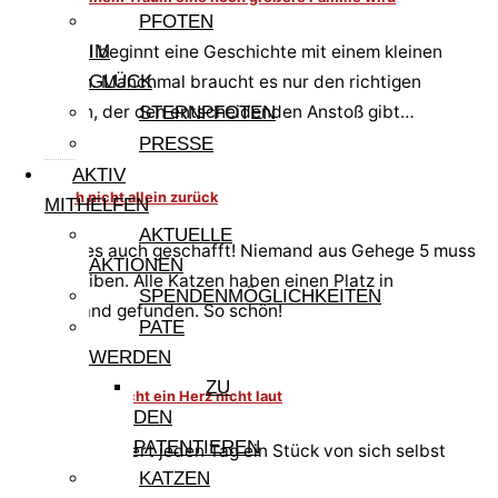
PFOTEN
Manchmal beginnt eine Geschichte mit einem kleinen
IM
Gedanken. Manchmal braucht es nur den richtigen
GLÜCK
Menschen, der den entscheidenden Anstoß gibt…
STERNPFOTEN
PRESSE
AKTIV
Lasst mich nicht allein zurück
MITHELFEN
AKTUELLE
Bigio hat es auch geschafft! Niemand aus Gehege 5 muss
AKTIONEN
zurückbleiben. Alle Katzen haben einen Platz in
SPENDENMÖGLICHKEITEN
Deutschland gefunden. So schön!
PATE
WERDEN
ZU
Manchmal zerbricht ein Herz nicht laut
DEN
PATENTIEREN
Roxy – sie verliert jeden Tag ein Stück von sich selbst
KATZEN