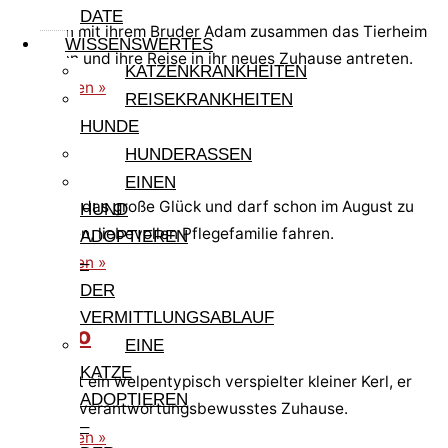
DATE
Eva kann mit ihrem Bruder Adam zusammen das Tierheim
WISSENSWERTES
verlassen und ihre Reise in ihr neues Zuhause antreten.
KATZENKRANKHEITEN
weiterlesen »
REISEKRANKHEITEN
HUNDE
HUNDERASSEN
Adam
EINEN
Adam hat das große Glück und darf schon im August zu
HUND
einer tollen, liebevollen Pflegefamilie fahren.
ADOPTIEREN
weiterlesen »
–
DER
VERMITTLUNGSABLAUF
Giorgio
EINE
KATZE
Giorgio ist ein welpentypisch verspielter kleiner Kerl, er
ADOPTIEREN
sucht ein verantwortungsbewusstes Zuhause.
–
weiterlesen »