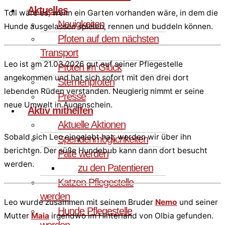
Aktuelles
Toll wäre es, wenn ein Garten vorhanden wäre, in dem die
Neuigkeiten
Hunde ausgelassen spielen, rennen und buddeln können.
Pfoten auf dem nächsten
Transport
Leo ist am 21.03.2026 gut auf seiner Pflegestelle
Pfoten im Glück
angekommen und hat sich sofort mit den drei dort
Sternenpfoten
lebenden Rüden verstanden. Neugierig nimmt er seine
Presse
neue Umwelt in Augenschein.
Aktiv mithelfen
Aktuelle Aktionen
Sobald sich Leo eingelebt hat, werden wir über ihn
Spendenmöglichkeiten
berichten. Der süße Hundebub kann dann dort besucht
Pate werden
werden.
zu den Patentieren
Katzen Pflegestelle
werden
Leo wurde zusammen mit seinem Bruder
Nemo
und seiner
Hunde Pflegestelle
Mutter
Maia
irgendwo im Hinterland von Olbia gefunden.
werden