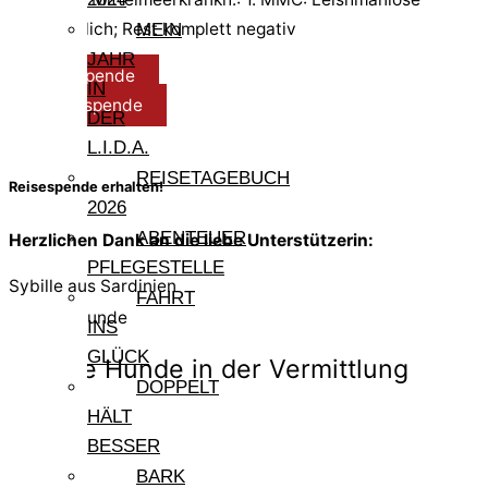
fraglich; Rest komplett negativ
MEIN
JAHR
Reisespende
IN
Pflegespende
DER
L.I.D.A.
REISETAGEBUCH
Reisespende erhalten!
2026
ABENTEUER
Herzlichen Dank an die liebe Unterstützerin:
PFLEGESTELLE
Sybille aus Sardinien
FAHRT
Weitere Hunde
INS
GLÜCK
Andere Hunde in der Vermittlung
DOPPELT
HÄLT
BESSER
Eva
BARK