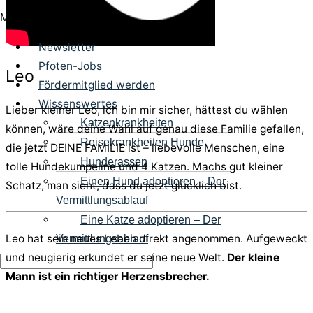
Menü
Newsletter
Pfoten-Jobs
Leo
Fördermitglied werden
Wissenswertes
Lieber kleiner Leo, ich bin mir sicher, hättest du wählen
Katzenkrankheiten
können, wäre deine Wahl auf genau diese Familie gefallen,
Reisekrankheiten Hunde
die jetzt DEINE FAMILIE ist – liebevolle Menschen, eine
Hunderassen
tolle Hundekumpeline und 4 Katzen. Machs gut kleiner
Einen Hund adoptieren – Der
Schatz, man sieht, dass du jetzt glücklich bist.
Vermittlungsablauf
Eine Katze adoptieren – Der
Leo hat sein neues Leben direkt angenommen. Aufgeweckt
Vermittlungsablauf
und neugierig erkundet er seine neue Welt.
Der kleine
Mann ist ein richtiger Herzensbrecher.