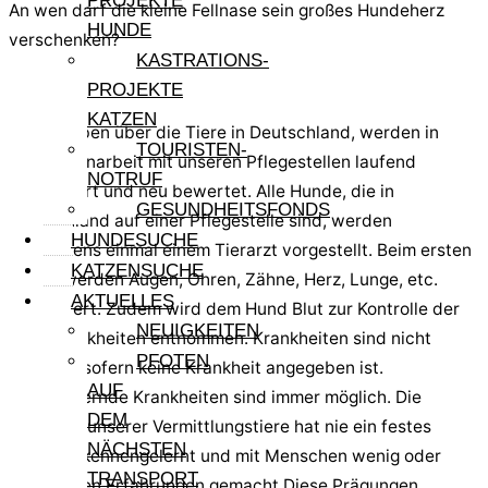
PROJEKTE
An wen darf die kleine Fellnase sein großes Hundeherz
HUNDE
verschenken?
KASTRATIONS-
Hinweis:
PROJEKTE
KATZEN
Die Angaben über die Tiere in Deutschland, werden in
TOURISTEN-
Zusammenarbeit mit unseren Pflegestellen laufend
NOTRUF
aktualisiert und neu bewertet. Alle Hunde, die in
GESUNDHEITSFONDS
Deutschland auf einer Pflegestelle sind, werden
HUNDESUCHE
mindestens einmal einem Tierarzt vorgestellt. Beim ersten
KATZENSUCHE
Check werden Augen, Ohren, Zähne, Herz, Lunge, etc.
AKTUELLES
kontrolliert. Zudem wird dem Hund Blut zur Kontrolle der
NEUIGKEITEN
Reisekrankheiten entnommen. Krankheiten sind nicht
PFOTEN
bekannt, sofern keine Krankheit angegeben ist.
AUF
Schlummernde Krankheiten sind immer möglich. Die
DEM
Mehrzahl unserer Vermittlungstiere hat nie ein festes
NÄCHSTEN
Zuhause kennengelernt und mit Menschen wenig oder
TRANSPORT
keine guten Erfahrungen gemacht Diese Prägungen