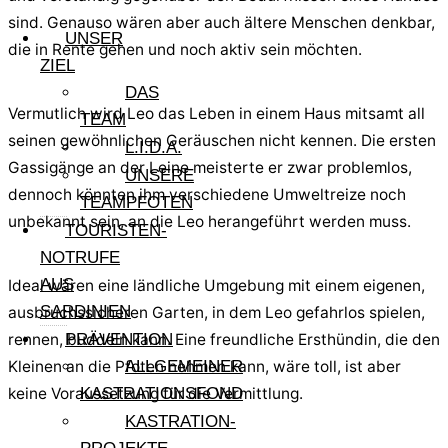
sind. Genauso wären aber auch ältere Menschen denkbar,
UNSER
die in Rente gehen und noch aktiv sein möchten.
ZIEL
DAS
Vermutlich wird Leo das Leben in einem Haus mitsamt all
TEAM
seinen gewöhnlichen Geräuschen nicht kennen. Die ersten
L.I.D.A.
Gassigänge an der Leine meisterte er zwar problemlos,
UNSERE
dennoch könnten ihm verschiedene Umweltreize noch
TEAMPFOTEN
unbekannt sein, an die Leo herangeführt werden muss.
TOURISTEN-
NOTRUFE
AUS
Ideal wären eine ländliche Umgebung mit einem eigenen,
SARDINIEN
ausbruchssicheren Garten, in dem Leo gefahrlos spielen,
rennen, buddeln kann. Eine freundliche Ersthündin, die den
PRÄVENTION
Kleinen an die Pfoten nehmen kann, wäre toll, ist aber
ALLGEMEINER
keine Voraussetzung für die Vermittlung.
KASTRATIONSFOND
KASTRATION-