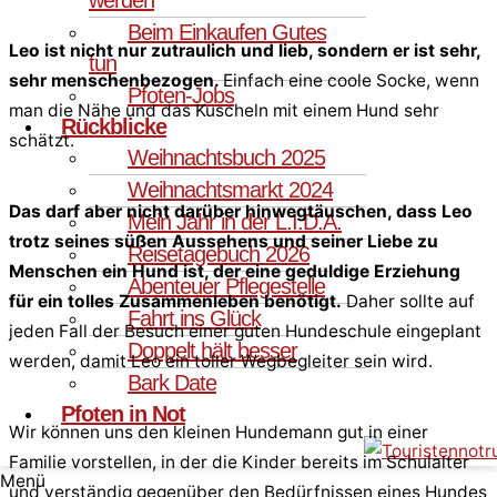
Beim Einkaufen Gutes
Leo ist nicht nur zutraulich und lieb, sondern er ist sehr,
tun
sehr menschenbezogen.
Einfach eine coole Socke, wenn
Pfoten-Jobs
man die Nähe und das Kuscheln mit einem Hund sehr
Rückblicke
schätzt.
Weihnachtsbuch 2025
Weihnachtsmarkt 2024
Das darf aber nicht darüber hinwegtäuschen, dass Leo
Mein Jahr in der L.I.D.A.
trotz seines süßen Aussehens und seiner Liebe zu
Reisetagebuch 2026
Menschen ein Hund ist, der eine geduldige Erziehung
Abenteuer Pflegestelle
für ein tolles Zusammenleben benötigt.
Daher sollte auf
Fahrt ins Glück
jeden Fall der Besuch einer guten Hundeschule eingeplant
Doppelt hält besser
werden, damit Leo ein toller Wegbegleiter sein wird.
Bark Date
Pfoten in Not
Wir können uns den kleinen Hundemann gut in einer
Familie vorstellen, in der die Kinder bereits im Schulalter
Menü
und verständig gegenüber den Bedürfnissen eines Hundes