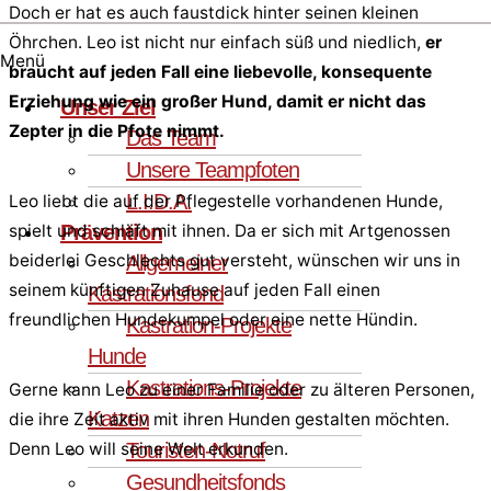
Doch er hat es auch faustdick hinter seinen kleinen
Öhrchen. Leo ist nicht nur einfach süß und niedlich,
er
Menü
braucht auf jeden Fall eine liebevolle, konsequente
Erziehung wie ein großer Hund, damit er nicht das
Unser Ziel
Zepter in die Pfote nimmt.
Das Team
Unsere Teampfoten
L.I.D.A.
Leo liebt die auf der Pflegestelle vorhandenen Hunde,
Prävention
spielt und schläft mit ihnen. Da er sich mit Artgenossen
beiderlei Geschlechts gut versteht, wünschen wir uns in
Allgemeiner
seinem künftigen Zuhause auf jeden Fall einen
Kastrationsfond
freundlichen Hundekumpel oder eine nette Hündin.
Kastration-Projekte
Hunde
Kastrations-Projekte
Gerne kann Leo zu einer Familie oder zu älteren Personen,
Katzen
die ihre Zeit aktiv mit ihren Hunden gestalten möchten.
Touristen-Notruf
Denn Leo will seine Welt erkunden.
Gesundheitsfonds