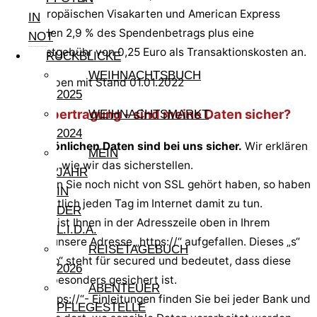
europäischen Visakarten und American Express
IN
fallen 2,9 % des Spendenbetrags plus eine
NOT
Festgebühr von 0,25 Euro als Transaktionskosten an.
RÜCKBLICKE
WEIHNACHTSBUCH
Alle Angaben mit Stand 01.01.2022
2025
Datenübertragung - sind meine Daten sicher?
WEIHNACHTSMARKT
2024
Ihre persönlichen Daten sind bei uns sicher.
Wir erklären
MEIN
Ihnen hier, wie wir das sicherstellen.
JAHR
Auch wenn Sie noch nicht von SSL gehört haben, so haben
IN
Sie vermutlich jeden Tag im Internet damit zu tun.
DER
Bestimmt ist Ihnen in der Adresszeile oben in Ihrem
L.I.D.A.
Browser unsere Adresse „https://“ aufgefallen. Dieses „s“
REISETAGEBUCH
nach „http“ steht für secured und bedeutet, dass diese
2026
Adresse besonders gesichert ist.
ABENTEUER
Diese „https://“- Einleitungen finden Sie bei jeder Bank und
PFLEGESTELLE