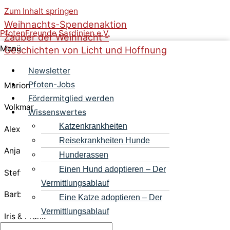
Zum Inhalt springen
Weihnachts-Spendenaktion
PfotenFreunde Sardinien e.V.
Zauber der Weihnacht -
Menü
Geschichten von Licht und Hoffnung
Newsletter
Pfoten-Jobs
Marion
Fördermitglied werden
Volkmar
Wissenswertes
Katzenkrankheiten
Alex
Reisekrankheiten Hunde
Anja
Hunderassen
Einen Hund adoptieren – Der
Steffi
Vermittlungsablauf
Barbara
Eine Katze adoptieren – Der
Vermittlungsablauf
Iris & Frank