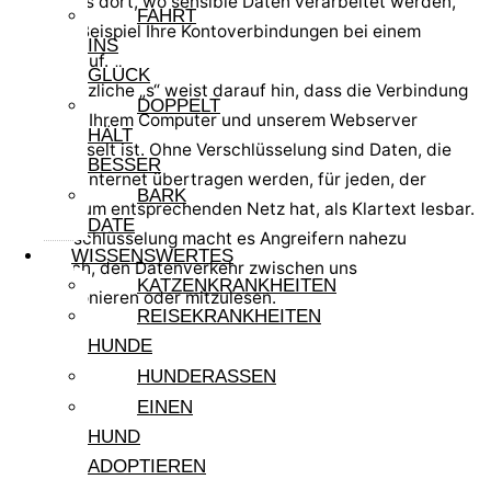
besonders dort, wo sensible Daten verarbeitet werden,
FAHRT
wie zum Beispiel Ihre Kontoverbindungen bei einem
INS
Online-Kauf.
GLÜCK
Das zusätzliche „s“ weist darauf hin, dass die Verbindung
DOPPELT
zwischen Ihrem Computer und unserem Webserver
HÄLT
verschlüsselt ist. Ohne Verschlüsselung sind Daten, die
BESSER
über das Internet übertragen werden, für jeden, der
BARK
Zugang zum entsprechenden Netz hat, als Klartext lesbar.
DATE
Eine Verschlüsselung macht es Angreifern nahezu
WISSENSWERTES
unmöglich, den Datenverkehr zwischen uns
KATZENKRANKHEITEN
auszuspionieren oder mitzulesen.
REISEKRANKHEITEN
HUNDE
HUNDERASSEN
EINEN
HUND
ADOPTIEREN