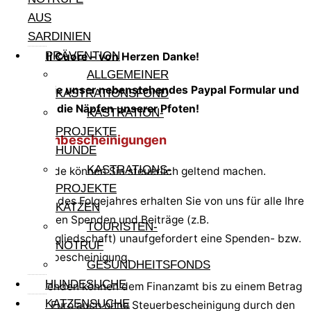
AUS
SARDINIEN
PRÄVENTION
Grazie di Cuore – von Herzen Danke
!
ALLGEMEINER
Nutzen Sie unser nebenstehendes Paypal Formular und
KASTRATIONSFOND
füllen Sie die Näpfen unserer Pfoten!
KASTRATION-
PROJEKTE
Spendenbescheinigungen
HUNDE
KASTRATIONS-
Ihre Spende können Sie steuerlich geltend machen.
PROJEKTE
Im Januar des Folgejahres erhalten Sie von uns für alle Ihre
KATZEN
diesjährigen Spenden und Beiträge (z.B.
TOURISTEN-
Fördermitgliedschaft) unaufgefordert eine Spenden- bzw.
NOTRUF
Mitgliedsbescheinigung.
GESUNDHEITSFONDS
HUNDESUCHE
Einzelspenden können dem Finanzamt bis zu einem Betrag
KATZENSUCHE
von 300 Euro auch ohne Steuerbescheinigung durch den