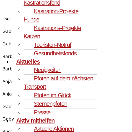
Kastrationsfond
Kastration-Projekte
Ilse
Hunde
Kastrations-Projekte
Gaby
Katzen
Gaby
Touristen-Notruf
Gesundheitsfonds
Barbara
Aktuelles
Barbara
Neuigkeiten
Pfoten auf dem nächsten
Anja
Transport
Anja
Pfoten im Glück
Sternenpfoten
Gaby
Presse
Gaby
Aktiv mithelfen
Aktuelle Aktionen
Susen