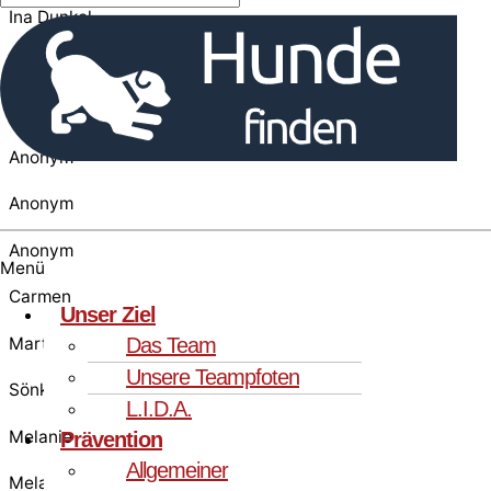
Ina Dunkel
Elke
Anonym
Anonym
Anonym
Anonym
Menü
Carmen
Unser Ziel
Martina Dold
Das Team
Unsere Teampfoten
Sönke
L.I.D.A.
Melanie
Prävention
Allgemeiner
Melanie