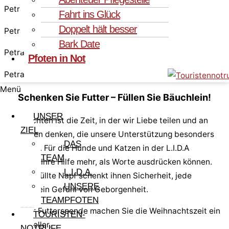
Petra
Fahrt ins Glück
Doppelt hält besser
Petra
Bark Date
Petra
Pfoten in Not
Petra
Menü
Schenken Sie Futter – Füllen Sie Bäuchlein!
UNSER
Weihnachten ist die Zeit, in der wir Liebe teilen und an
ZIEL
diejenigen denken, die unsere Unterstützung besonders
DAS
brauchen. Für die Hunde und Katzen in der L.I.D.A
TEAM
bedeutet Ihre Hilfe mehr, als Worte ausdrücken können.
L.I.D.A.
Jeder gefüllte Napf schenkt ihnen Sicherheit, jede
UNSERE
Mahlzeit ein Gefühl von Geborgenheit.
TEAMPFOTEN
Mit Ihrer Futterspende machen Sie die Weihnachtszeit ein
TOURISTEN-
wenig heller.
NOTRUFE