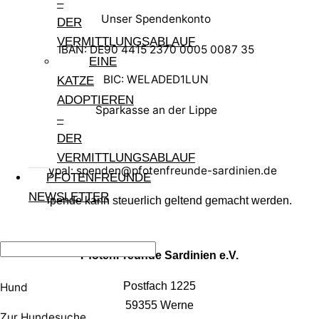
–
Unser Spendenkonto
DER
VERMITTLUNGSABLAUF
IBAN: DE90 4415 2370 0005 0087 35
EINE
BIC: WELADED1LUN
KATZE
ADOPTIEREN
Sparkasse an der Lippe
–
DER
VERMITTLUNGSABLAUF
Paypal: spenden@pfotenfreunde-sardinien.de
PFOTENFREUNDE
NEWSLETTER
Ihre Spende kann steuerlich geltend gemacht werden.
PfotenFreunde Sardinien e.V.
Postfach 1225
Hund
59355 Werne
Zur Hundesuche