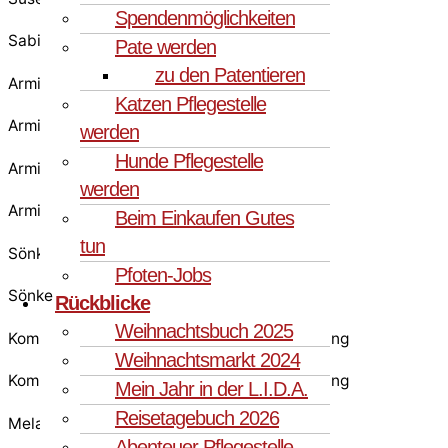
Spendenmöglichkeiten
Sabine & Stefan
Pate werden
zu den Patentieren
Armin
Katzen Pflegestelle
Armin
werden
Hunde Pflegestelle
Armin
werden
Armin
Beim Einkaufen Gutes
tun
Sönke
Pfoten-Jobs
Sönke
Rückblicke
Weihnachtsbuch 2025
Kommweit - Kommunikation und Weiterbildung
Weihnachtsmarkt 2024
Kommweit - Kommunikation und Weiterbildung
Mein Jahr in der L.I.D.A.
Reisetagebuch 2026
Melanie
Abenteuer Pflegestelle