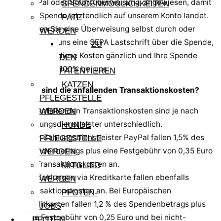
PayPal oder Sofortüberweisung, angewiesen, damit
SPENDENMÖGLICHKEITEN
Ihre Spende letztendlich auf unserem Konto landet.
PATE
Führen Sie eine Überweisung selbst durch oder
WERDEN
erlauben uns eine SEPA Lastschrift über die Spende,
ZU
entfallen diese Kosten gänzlich und Ihre Spende
DEN
landet zu 100% bei uns.
PATENTIEREN
KATZEN
Wie hoch sind die anfallenden Transaktionskosten?
PFLEGESTELLE
Die anfallenden Transaktionskosten sind je nach
WERDEN
Zahlungsdienstleister unterschiedlich.
HUNDE
Beim Zahlungsdienstleister PayPal fallen 1,5% des
PFLEGESTELLE
Spendenbetrags plus eine Festgebühr von 0,35 Euro
WERDEN
als Transaktionskosten an.
MITGLIED
Bei Zahlungen via Kreditkarte fallen ebenfalls
WERDEN
Transaktionskosten an. Bei Europäischen
PFOTEN-
Kreditkarten fallen 1,2 % des Spendenbetrags plus
JOBS
eine Festgebühr von 0,25 Euro und bei nicht-
PFOTEN