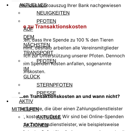
AKTUELLES
entsprechenden Kontoauszug Ihrer Bank nachgewiesen
NEUIGKEITEN
werden.
PFOTEN
Hinweise zu Transaktionskosten
AUF
DEM
Wir möchten, dass Ihre Spende zu 100 % den Tieren
NÄCHSTEN
zugute kommt, deshalb arbeiten alle Vereinsmitglieder
TRANSPORT
ehrenamtlich zur Unterstützung unserer Pfoten. Dennoch
PFOTEN
können beim Spenden Kosten anfallen, sogenannte
IM
Transaktionskosten.
GLÜCK
STERNPFOTEN
PRESSE
Wann fallen Transaktionskosten an und wann nicht?
AKTIV
Jede Spende, die über einen Zahlungsdienstleister
MITHELFEN
läuft, kostet uns Geld. Wir sind bei Online-Spenden
AKTUELLE
auf die Zahlungsdienstleister, wie beispielsweise
AKTIONEN