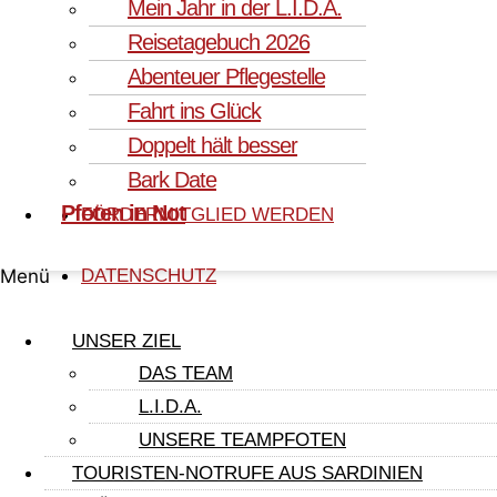
Mein Jahr in der L.I.D.A.
GELD
Reisetagebuch 2026
Abenteuer Pflegestelle
AKTIV MITHELFEN
Fahrt ins Glück
Doppelt hält besser
PFOTENFREUNDE TEAM
Bark Date
Pfoten in Not
FÖRDERMITGLIED WERDEN
Menü
DATENSCHUTZ
IMPRESSUM
UNSER ZIEL
DAS TEAM
L.I.D.A.
UNSERE TEAMPFOTEN
facebook
youtube.com
TOURISTEN-NOTRUFE AUS SARDINIEN