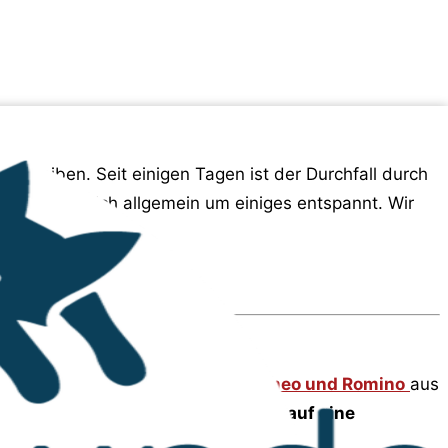
 bleiben. Seit einigen Tagen ist der Durchfall durch
uation hat sich allgemein um einiges entspannt. Wir
 und Willow, auch bekannt als
Romeo und Romino
aus
ssen dringend umgesetzt werden auf eine
on ziehen.