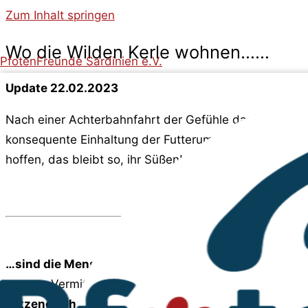
Zum Inhalt springen
Wo die Wilden Kerle wohnen……
PfotenFreunde Sardinien e.V.
Update 22.02.2023
Nach einer Achterbahnfahrt der Gefühle darf unser te
konsequente Einhaltung der Futterumstellung vorbei und
hoffen, das bleibt so, ihr Süßen!
…sind die Menschen an ihre Grenzen gekommen.
Di
unserer Vermittlung, haben es geschafft ihre Familie 
katzenerfahrene Pflegestelle.
Wenn sich niemand für 