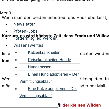
Menü
Wenn man den beiden unbetreut das Haus überlässt, 
Newsletter
Pfoten-Jobs
Kurzum, es wird höchste Zeit, dass Frodo und Willo
Fördermitglied werden
Wissenswertes
Katzenkrankheiten
Im engen Kontakt mir der Pflegestelle möchten wir de
Reisekrankheiten Hunde
kennenlernen.
Hunderassen
Einen Hund adoptieren – Der
Wenn Sie sich als Pflegestelle bereit und kompetent f
Vermittlungsablauf
möglich. Sie erreichen mich telefonisch oder per Mail.
Eine Katze adoptieren – Der
Vermittlungsablauf
Hier -> geht es zum Tierprofil
der kleinen Wilden