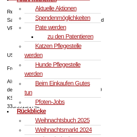
Aktuelle Aktionen
Registriert als Verein PfotenFreunde
Spendenmöglichkeiten
Sardinien e.V. beim Amtsgericht Dortmund
Pate werden
VR 7777
zu den Patentieren
Katzen Pflegestelle
werden
USt-ID: DE349945802
Hunde Pflegestelle
Freistellungsbescheid:
werden
Als gemeinnützige Körperschaft befreit von
Beim Einkaufen Gutes
der Körperschaftssteuer gem. §5 Abs. 1 S. 9
tun
KStG. unter der Steuernummer
Pfoten-Jobs
333/5913/1742
Rückblicke
Weihnachtsbuch 2025
UNSER ZIEL
Weihnachtsmarkt 2024
SPENDEN OHNE EIGENES