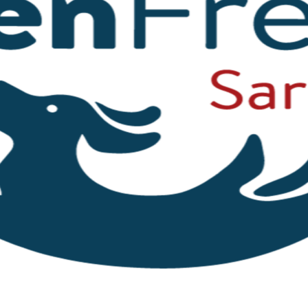
isches. Ende Dezember kamen die Zwerge in eine liebe F
werden sehr geliebt.
efund. Mit ihrem jugendlichen
Temperament
und mange
chtsreif.
Ihre Kastration stünde in diesen Wochen an, 
ife Kater dann machen ist nicht schwer zu erraten. Sie