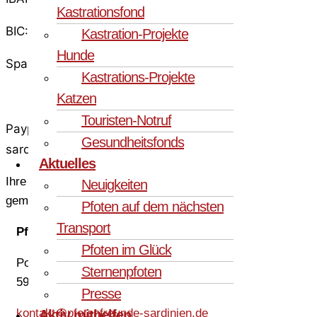
Kastrationsfond
BIC: WELADED1LUN
Kastration-Projekte
Hunde
Sparkasse an der Lippe
Kastrations-Projekte
Katzen
Touristen-Notruf
Paypal: spenden@pfotenfreunde-
Gesundheitsfonds
sardinien.de
Aktuelles
Ihre Spende kann steuerlich geltend
Neuigkeiten
gemacht werden.
Pfoten auf dem nächsten
Transport
PfotenFreunde Sardinien e.V.
Pfoten im Glück
Postfach 1225
Sternenpfoten
59355 Werne
Presse
kontakt@pfotenfreunde-sardinien.de
Aktiv mithelfen