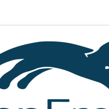
mperamentvolles Dream-Team nun doch bei seiner Familie
 so kann auch die Kastration in Kürze erfolgen. Die Sit
e zwei zuckersüßen, halbstarken Siam-Katerchen Frodo
mit ihren Eskapaden zur Verzweiflung zu bringen.
Sie mü
die Kater meldet, müssen sie in Kürze in eine Tierpensi