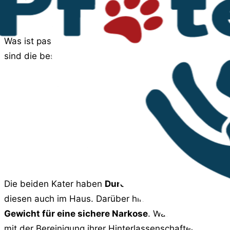
Was ist passiert? Auf den ersten Blick nichts Dramat
sind die besten Freunde der vorhandenen Kinder und 
Die beiden Kater haben
Durchfall
, ohne krankhaften B
diesen auch im Haus. Darüber hinaus sind sie
geschle
Gewicht für eine sichere Narkose
. Was geschlechtsre
mit der Bereinigung ihrer Hinterlassenschaften.