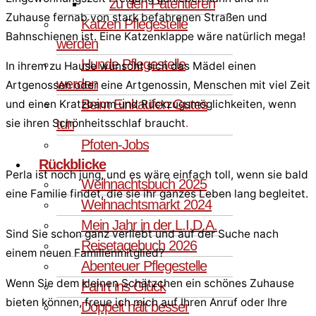
zu den Patentieren
Zuhause fernab von stark befahrenen Straßen und
Katzen Pflegestelle
Bahnschienen ist. Eine Katzenklappe wäre natürlich mega!
werden
Hunde Pflegestelle
In ihrem zu Hause wünscht sich das Mädel einen
werden
Artgenossen oder eine Artgenossin, Menschen mit viel Zeit
Beim Einkaufen Gutes
und einen Kratzbaum und Rückzugsmöglichkeiten, wenn
tun
sie ihren Schönheitsschlaf braucht
.
Pfoten-Jobs
Rückblicke
Perla ist noch jung, und es wäre einfach toll, wenn sie bald
Weihnachtsbuch 2025
eine Familie findet, die sie ihr ganzes Leben lang begleitet.
Weihnachtsmarkt 2024
Mein Jahr in der L.I.D.A.
Sind Sie schon ganz verliebt und auf der Suche nach
Reisetagebuch 2026
einem neuen Familienmitglied?
Abenteuer Pflegestelle
Wenn Sie dem kleinen Schätzchen ein schönes Zuhause
Fahrt ins Glück
bieten können, freue ich mich auf Ihren Anruf oder Ihre
Doppelt hält besser