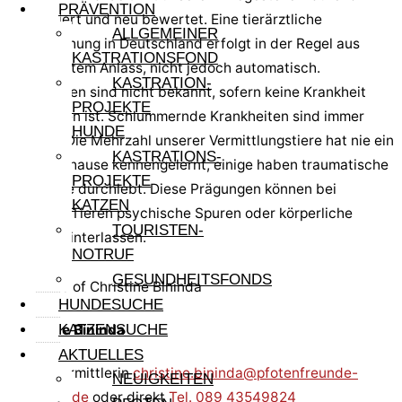
PRÄVENTION
aktualisiert und neu bewertet. Eine tierärztliche
ALLGEMEINER
Untersuchung in Deutschland erfolgt in der Regel aus
KASTRATIONSFOND
begründetem Anlass, nicht jedoch automatisch.
KASTRATION-
Krankheiten sind nicht bekannt, sofern keine Krankheit
PROJEKTE
angegeben ist. Schlummernde Krankheiten sind immer
HUNDE
möglich. Die Mehrzahl unserer Vermittlungstiere hat nie ein
KASTRATIONS-
festes Zuhause kennengelernt, einige haben traumatische
PROJEKTE
Ereignisse durchlebt. Diese Prägungen können bei
KATZEN
manchen Tieren psychische Spuren oder körperliche
TOURISTEN-
Defizite hinterlassen.
NOTRUF
GESUNDHEITSFONDS
HUNDESUCHE
Christine Bininda
KATZENSUCHE
AKTUELLES
Katzenvermittlerin
christine.bininda@pfotenfreunde-
NEUIGKEITEN
sardinien.de
oder direkt
Tel. 089 43549824