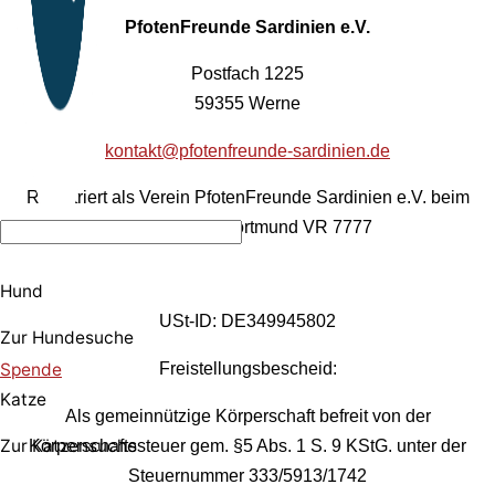
PfotenFreunde Sardinien e.V.
Postfach 1225
59355 Werne
kontakt@pfotenfreunde-sardinien.de
Registriert als Verein PfotenFreunde Sardinien e.V. beim
Amtsgericht Dortmund VR 7777
Hund
USt-ID: DE349945802
Zur Hundesuche
Spende
Freistellungsbescheid:
Katze
Als gemeinnützige Körperschaft befreit von der
Zur Katzensuche
Körperschaftssteuer gem. §5 Abs. 1 S. 9 KStG. unter der
Steuernummer 333/5913/1742