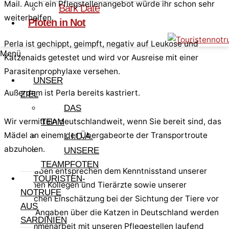
Mail. Auch ein Pflegstellenangebot würde ihr schon sehr
Bark Date
weiterhelfen.
Pfoten in Not
Perla ist gechippt, geimpft, negativ auf Leukose und
Menü
Katzenaids getestet und wird vor Ausreise mit einer
Parasitenprophylaxe versehen.
UNSER
Außerdem ist Perla bereits kastriert.
ZIEL
DAS
Wir vermitteln deutschlandweit, wenn Sie bereit sind, das
TEAM
Mädel an einem der Übergabeorte der Transportroute
L.I.D.A.
abzuholen.
UNSERE
TEAMPFOTEN
Alle Angaben entsprechen dem Kenntnisstand unserer
TOURISTEN-
sardischen Kollegen und Tierärzte sowie unserer
NOTRUFE
persönlichen Einschätzung bei der Sichtung der Tiere vor
AUS
Ort. Die Angaben über die Katzen in Deutschland werden
SARDINIEN
in Zusammenarbeit mit unseren Pflegestellen laufend