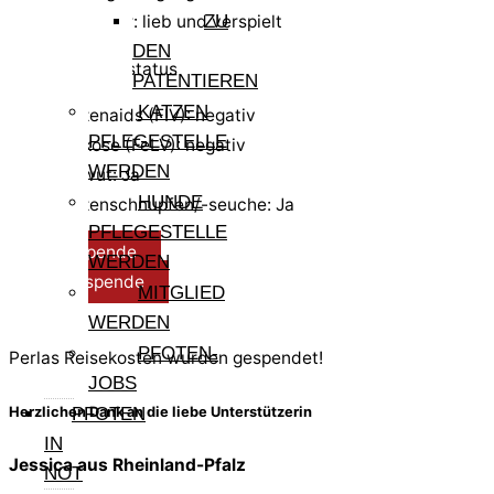
Charakter: lieb und verspielt
ZU
DEN
Test- und Impfstatus
PATENTIEREN
KATZEN
Katzenaids (FIV): negativ
PFLEGESTELLE
Leukose (FeLV): negativ
WERDEN
Tollwut: Ja
HUNDE
Katzenschnupfen/-seuche: Ja
PFLEGESTELLE
Reisespende
WERDEN
Pflegespende
MITGLIED
WERDEN
PFOTEN-
Perlas Reisekosten wurden gespendet!
JOBS
Herzlichen Dank an die liebe Unterstützerin
PFOTEN
IN
Jessica aus Rheinland-Pfalz
NOT