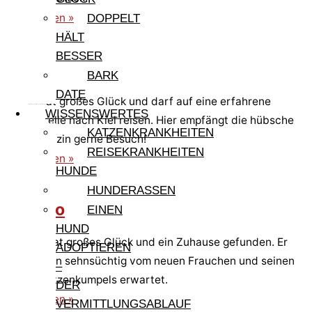
weiterlesen »
DOPPELT
HÄLT
BESSER
Lidina
BARK
DATE
Lidina hat großes Glück und darf auf eine erfahrene
WISSENSWERTES
Pflegestelle nach Kiel reisen. Hier empfängt die hübsche
KATZENKRANKHEITEN
Glückskätzin gerne Besuch!
REISEKRANKHEITEN
weiterlesen »
HUNDE
HUNDERASSEN
Cirillino
EINEN
HUND
Cirillino hat großes Glück und ein Zuhause gefunden. Er
ADOPTIEREN
wird schon sehnsüchtig vom neuen Frauchen und seinen
–
neuen Katzenkumpels erwartet.
DER
weiterlesen »
VERMITTLUNGSABLAUF