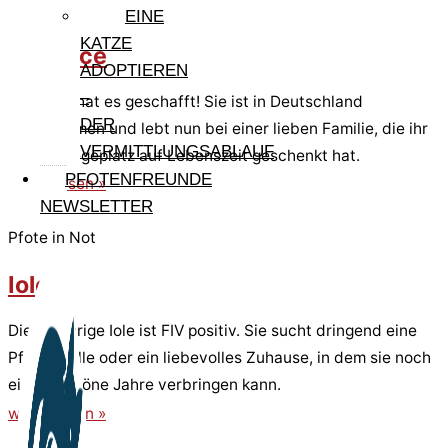
EINE
KATZE
Cleonice
ADOPTIEREN
–
Cleonice hat es geschafft! Sie ist in Deutschland
DER
angekommen und lebt nun bei einer lieben Familie, die ihr
VERMITTLUNGSABLAUF
einen Pflegeplatz auf Lebenszeit geschenkt hat.
PFOTENFREUNDE
weiterlesen »
NEWSLETTER
Pfote in Not
Iole
Die elfjährige Iole ist FIV positiv. Sie sucht dringend eine
Pflegestelle oder ein liebevolles Zuhause, in dem sie noch
einige schöne Jahre verbringen kann.
weiterlesen »