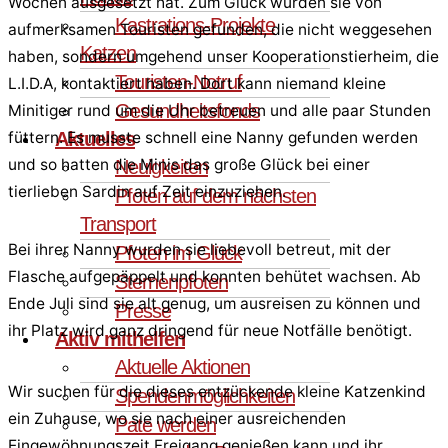
Wochen ausgesetzt hat. Zum Glück wurden sie von
Kastrations-Projekte
aufmerksamen Touristen gefunden, die nicht weggesehen
Katzen
haben, sondern umgehend unser Kooperationstierheim, die
Touristen-Notruf
L.I.D.A, kontaktiert haben. Dort kann niemand kleine
Gesundheitsfonds
Minitiger rund um die Uhr betreuen und alle paar Stunden
füttern. Es musste schnell eine Nanny gefunden werden
Aktuelles
und so hatten die Minis das große Glück bei einer
Neuigkeiten
tierlieben Sardin auf Zeit einzuziehen.
Pfoten auf dem nächsten
Transport
Bei ihrer Nanny wurden sie liebevoll betreut, mit der
Pfoten im Glück
Flasche aufgepäppelt und konnten behütet wachsen. Ab
Sternenpfoten
Ende Juli sind sie alt genug, um ausreisen zu können und
Presse
ihr Platz wird ganz dringend für neue Notfälle benötigt.
Aktiv mithelfen
Aktuelle Aktionen
Wir suchen für die dieses entzückende kleine Katzenkind
Spendenmöglichkeiten
ein Zuhause, wo sie nach einer ausreichenden
Pate werden
Eingewöhnungszeit Freigang genießen kann und ihr