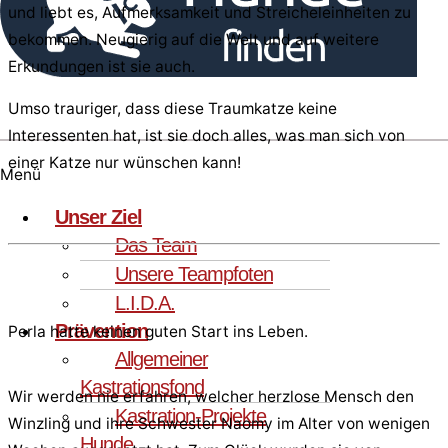
und liebt es, Aufmerksamkeit und Streicheleinheiten zu
bekommen. Neugierig auf die Welt und auf weitere
Erkundungen ist sie auch.
Umso trauriger, dass diese Traumkatze keine
Interessenten hat, ist sie doch alles, was man sich von
einer Katze nur wünschen kann!
Menü
Unser Ziel
Das Team
Unsere Teampfoten
L.I.D.A.
Prävention
Perla hatte keinen guten Start ins Leben.
Allgemeiner
Kastrationsfond
Wir werden nie erfahren, welcher herzlose Mensch den
Kastration-Projekte
Winzling und ihre Schwester Naomy im Alter von wenigen
Hunde