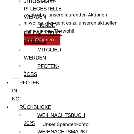
abgeschlossen!
KATZEN
PFLEGESTELLE
Sollten Sie sich über unsere laufenden Aktionen
WERDEN
informieren wollen, hier geht es zu unseren aktuellen
HUNDE
Initiativen rund um das Tierwohl!
PFLEGESTELLE
Zu unseren Aktionen
WERDEN
Facebook
MITGLIED
Twitter
WERDEN
Email
PFOTEN-
WhatsApp
JOBS
PFOTEN
IN
NOT
RÜCKBLICKE
WEIHNACHTSBUCH
2025
Unser Spendenkonto
WEIHNACHTSMARKT