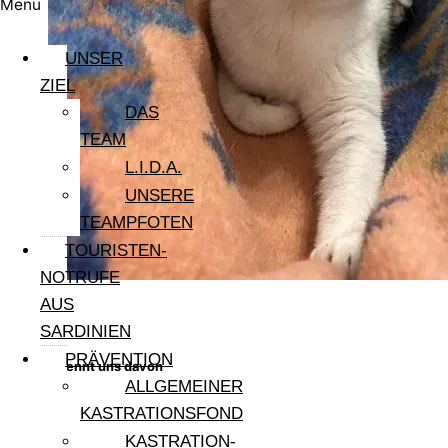
Menü
UNSER
ZIEL
DAS
TEAM
L.I.D.A.
UNSERE
TEAMPFOTEN
TOURISTEN-
NOTRUFE
AUS
SARDINIEN
PRÄVENTION
Die Zeit rennt uns davon
ALLGEMEINER
KASTRATIONSFOND
KASTRATION-