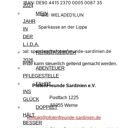
IBAN: DE90 4415 2370 0005 0087 35
2024
MEIN
BIC: WELADED1LUN
JAHR
Sparkasse an der Lippe
IN
DER
L.I.D.A.
Paypal: spenden@pfotenfreunde-sardinien.de
REISETAGEBUCH
2026
Ihre Spende kann steuerlich geltend gemacht werden.
ABENTEUER
PFLEGESTELLE
FAHRT
PfotenFreunde Sardinien e.V.
INS
Postfach 1225
GLÜCK
59355 Werne
DOPPELT
HÄLT
kontakt@pfotenfreunde-sardinien.de
BESSER