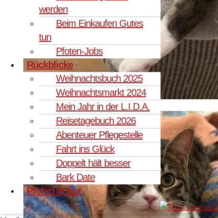
werden
Beim Einkaufen Gutes
tun
Pfoten-Jobs
Rückblicke
Weihnachtsbuch 2025
Weihnachtsmarkt 2024
Mein Jahr in der L.I.D.A.
Reisetagebuch 2026
Abenteuer Pflegestelle
Fahrt ins Glück
Doppelt hält besser
Bark Date
Pfoten in Not