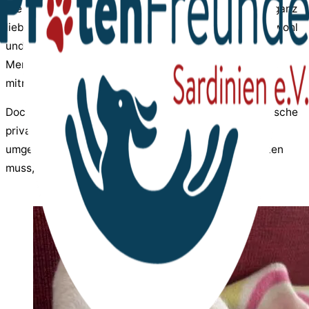
Die Katzengeschwister Clio und Cleo leben auf einer ganz
lieben Pflegestelle in NRW. Sie fühlen sich dort pudelwohl
und warten bereits seit langem darauf, dass sich
Menschen melden, die sie für immer in ein Zuhause
mitnehmen möchten.
Doch jetzt stürzt ihre kleine Welt ein. Durch eine tragische
private Veränderung im Leben ihrer Pflegemama, die
umgehend einen längeren Auslandsaufenthalt antreten
muss, können die beiden nicht mehr dort bleiben.