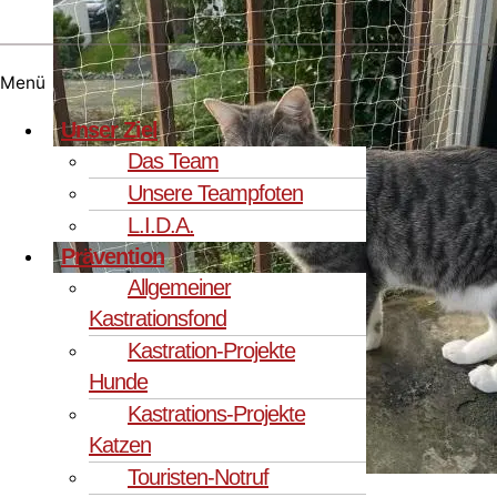
Menü
Unser Ziel
Das Team
Unsere Teampfoten
L.I.D.A.
Prävention
Allgemeiner
Kastrationsfond
Kastration-Projekte
Hunde
Kastrations-Projekte
Katzen
Touristen-Notruf