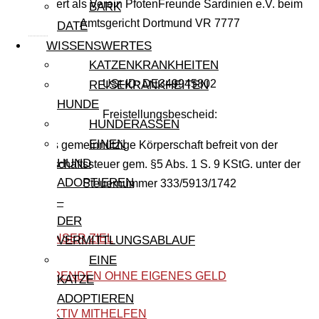
Registriert als Verein PfotenFreunde Sardinien e.V. beim
BARK
Amtsgericht Dortmund VR 7777
DATE
WISSENSWERTES
KATZENKRANKHEITEN
USt-ID: DE349945802
REISEKRANKHEITEN
HUNDE
Freistellungsbescheid:
HUNDERASSEN
EINEN
Als gemeinnützige Körperschaft befreit von der
HUND
Körperschaftssteuer gem. §5 Abs. 1 S. 9 KStG. unter der
ADOPTIEREN
Steuernummer 333/5913/1742
–
DER
UNSER ZIEL
VERMITTLUNGSABLAUF
EINE
SPENDEN OHNE EIGENES GELD
KATZE
ADOPTIEREN
AKTIV MITHELFEN
–