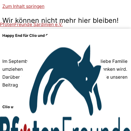
Zum Inhalt springen
Wir können nicht mehr hier bleiben!
PfotenFreunde Sardinien e.V.
Happy End für Clio und Cleo
Im September dürfen die Geschwister in eine liebe Familie
umziehen, die ihnen ein Zuhause für immer schenken wird.
Darüber freuen wir uns sehr und danken allen, die unseren
Beitrag geteilt haben!
Clio und Cleo müssen ihre Pflegestelle verlassen