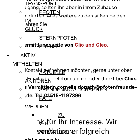
TRANSPORT
keinen Freigang, sollten ihn aber in ihrem Zuhause
PFOTEN
bekommen dürfen. Alles weitere zu den süßen beiden
IM
Tigern erfahren Sie
GLÜCK
STERNPFOTEN
auf der Vermittlungsseite von
Clio und Cleo.
PRESSE
AKTIV
MITHELFEN
Wenn Sie Kontakt aufnehmen möchten, gerne unter oben
AKTUELLE
stehender Email oder Telefonnummer oder direkt bei
Clios
AKTIONEN
und Cleos Vermittlerin cornelia.donath@pfotenfreunde-
SPENDENMÖGLICHKEITEN
sardinien.de. Tel. 01515-1197396.
PATE
WERDEN
ZU
Vielen Dank für Ihr Interesse. Wir
DEN
haben diese Aktion erfolgreich
PATENTIEREN