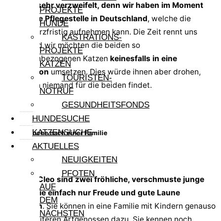
Wir sind sehr verzweifelt, denn wir haben im Moment
PROJEKTE
keine freie Pflegestelle in Deutschland
, welche die
HUNDE
Katzen kurzfristig aufnehmen kann. Die Zeit rennt uns
KASTRATIONS-
davon und wir möchten die beiden so
PROJEKTE
menschenbezogenen Katzen
keinesfalls in eine
KATZEN
Tierpension
umsetzen. Dies würde ihnen aber drohen,
TOURISTEN-
wenn sich niemand für die beiden findet.
NOTRUF
GESUNDHEITSFONDS
HUNDESUCHE
KATZENSUCHE
Auf der Suche nach einer Familie
AKTUELLES
NEUIGKEITEN
PFOTEN
Clio und Cleo sind zwei fröhliche, verschmuste junge
AUF
Katzen, die einfach nur Freude und gute Laune
DEM
verbreiten
. Sie können in eine Familie mit Kindern genauso
NÄCHSTEN
wie zu weiteren Artgenossen dazu. Sie kennen noch