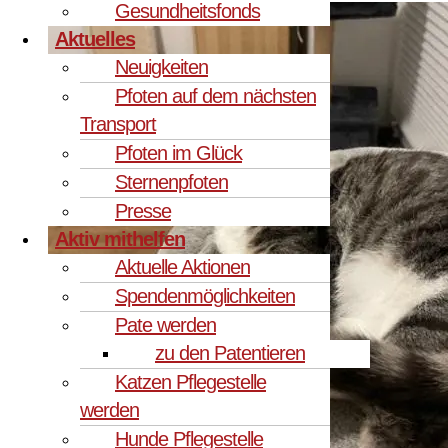
Gesundheitsfonds
Aktuelles
Neuigkeiten
Pfoten auf dem nächsten
Transport
Pfoten im Glück
Sternenpfoten
Presse
Aktiv mithelfen
Aktuelle Aktionen
Spendenmöglichkeiten
Pate werden
zu den Patentieren
Katzen Pflegestelle
werden
Hunde Pflegestelle