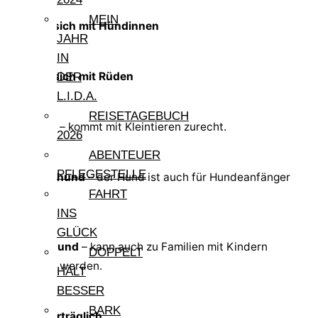
MEIN
Verträgt sich mit Hündinnen
JAHR
IN
Verträgt sich mit Rüden
DER
L.I.D.A.
REISETAGEBUCH
Kleintiere
– kommt mit Kleintieren zurecht.
2026
ABENTEUER
PFLEGESTELLE
Anfängerhund
– der Hund ist auch für Hundeanfänger
FAHRT
geeignet.
INS
GLÜCK
Familienhund
– kann auch zu Familien mit Kindern
DOPPELT
vermittelt werden.
HÄLT
BESSER
BARK
Katzenverträglich