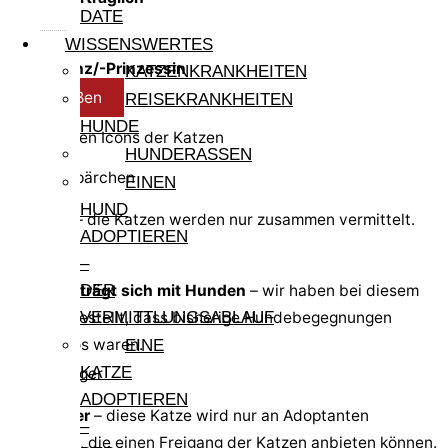
DATE
WISSENSWERTES
Einzelprinz/-Prinzessin
KATZENKRANKHEITEN
Schließen
REISEKRANKHEITEN
HUNDE
Infos zu den Icons der Katzen
HUNDERASSEN
EINEN
HUND
Pärchen
– die Katzen werden nur zusammen vermittelt.
ADOPTIEREN
–
Katze verträgt sich mit Hunden
– wir haben bei diesem
DER
Tier festgestellt, dass bisherige Hundebegegnungen
VERMITTLUNGSABLAUF
problemlos waren.
EINE
KATZE
ADOPTIEREN
Freigänger
– diese Katze wird nur an Adoptanten
–
vermittelt, die einen Freigang der Katzen anbieten können.