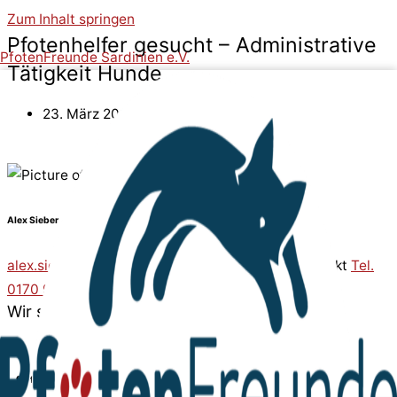
Zum Inhalt springen
Pfotenhelfer gesucht – Administrative
PfotenFreunde Sardinien e.V.
Tätigkeit Hunde
23. März 2025
Alex Sieber
alex.sieber@pfotenfreunde-sardinien.de
oder direkt
Tel.
0170 9941956
Wir suchen Verstärkung - und suchen Dich...
… für folgenden Bereich in unserem Team: