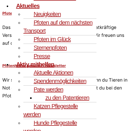
Aktuelles
Neuigkeiten
Pfotenhelfer gesucht – Videoschnitt Katzen
Pfoten auf dem nächsten
Das Katzenteam der PfotenFreunde sucht tatkräftige
Transport
Verstärkung für den Bereich Videoschnitt. Wir freuen uns
Pfoten im Glück
auf deine Bewerbung!
Sternenpfoten
Presse
Aktiv mithelfen
Pfotenhelfer gesucht – Newsletter
Aktuelle Aktionen
Wir suchen Verstärkung für unser Team. Wenn du Tieren in
Spendenmöglichkeiten
Not ehrenamtlich helfen möchtest, dann bist du bei den
Pate werden
PfotenFreunden Sardinien e.V. genau richtig!
zu den Patentieren
Katzen Pflegestelle
werden
Hunde Pflegestelle
werden