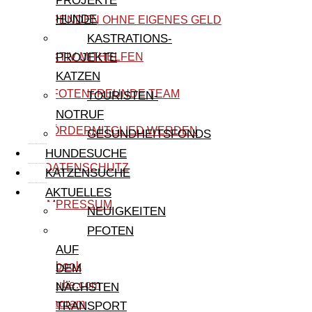
PROJEKTE
HUNDE
SPENDEN OHNE EIGENES GELD
KASTRATIONS-
AKTIV MITHELFEN
PROJEKTE
KATZEN
PFOTENFREUNDE TEAM
TOURISTEN-
NOTRUF
FÖRDERMITGLIED WERDEN
GESUNDHEITSFONDS
HUNDESUCHE
DATENSCHUTZ
KATZENSUCHE
AKTUELLES
IMPRESSUM
NEUIGKEITEN
PFOTEN
AUF
facebook
DEM
youtube.com
NÄCHSTEN
instagram
TRANSPORT