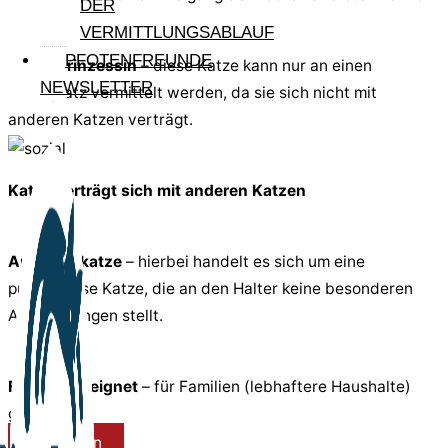
DER
VERMITTLUNGSABLAUF
PFOTENFREUNDE
Prinz/ Prinzessin
– diese Katze kann nur an einen
NEWSLETTER
Einzelplatz vermittelt werden, da sie sich nicht mit
anderen Katzen verträgt.
Katze verträgt sich mit anderen Katzen
Anfängerkatze
– hierbei handelt es sich um eine
problemlose Katze, die an den Halter keine besonderen
Anforderungen stellt.
Familiengeeignet
– für Familien (lebhaftere Haushalte)
geeignet.
Schließen