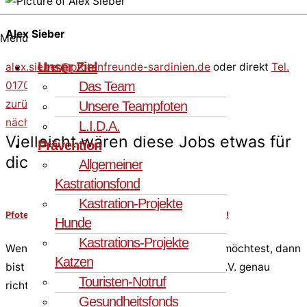
Alex Sieber
Menü
Unser Ziel
alex.sieber@pfotenfreunde-sardinien.de
oder direkt
Tel.
Das Team
0170 9941956
zurück
Unsere Teampfoten
nächste
L.I.D.A.
Vielleicht wären diese Jobs etwas für
Prävention
dich?
Allgemeiner
Kastrationsfond
Kastration-Projekte
Pfotenhelfer gesucht – Verstärkung für unser Team!
Hunde
Kastrations-Projekte
Wenn du Tieren in Not ehrenamtlich helfen möchtest, dann
Katzen
bist du bei den PfotenFreunden Sardinien e.V. genau
Touristen-Notruf
richtig! Hier sind unsere Jobs…..
Gesundheitsfonds