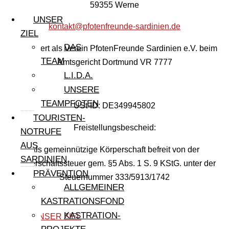
59355 Werne
UNSER
kontakt@pfotenfreunde-sardinien.de
ZIEL
DAS
Registriert als Verein PfotenFreunde Sardinien e.V. beim
TEAM
Amtsgericht Dortmund VR 7777
L.I.D.A.
UNSERE
TEAMPFOTEN
USt-ID: DE349945802
TOURISTEN-
Freistellungsbescheid:
NOTRUFE
AUS
Als gemeinnützige Körperschaft befreit von der
SARDINIEN
Körperschaftssteuer gem. §5 Abs. 1 S. 9 KStG. unter der
PRÄVENTION
Steuernummer 333/5913/1742
ALLGEMEINER
KASTRATIONSFOND
KASTRATION-
UNSER ZIEL