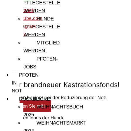
PFLEGESTELLE
facebook
WERDEN
youtube.com
HUNDE
instagram
PFLEGESTELLE
tiktok
WERDEN
MITGLIED
WERDEN
PFOTEN-
JOBS
PFOTEN
© 2026 PfotenFreunde Sardinien e.V.
IN
Unser brandneuer Kastrationsfonds!
NOT
Prävention beginnt bei der Reduzierung der Not!
RÜCKBLICKE
Spenden Sie mit!
WEIHNACHTSBUCH
2025
Infos zu den Icons der Hunde
WEIHNACHTSMARKT
2024