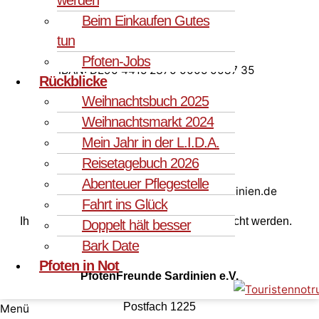
Beim Einkaufen Gutes
tun
Unser Spendenkonto
Pfoten-Jobs
IBAN: DE90 4415 2370 0005 0087 35
Rückblicke
Weihnachtsbuch 2025
BIC: WELADED1LUN
Weihnachtsmarkt 2024
Sparkasse an der Lippe
Mein Jahr in der L.I.D.A.
Reisetagebuch 2026
Abenteuer Pflegestelle
Paypal: spenden@pfotenfreunde-sardinien.de
Fahrt ins Glück
Ihre Spende kann steuerlich geltend gemacht werden.
Doppelt hält besser
Bark Date
Pfoten in Not
PfotenFreunde Sardinien e.V.
Postfach 1225
Menü