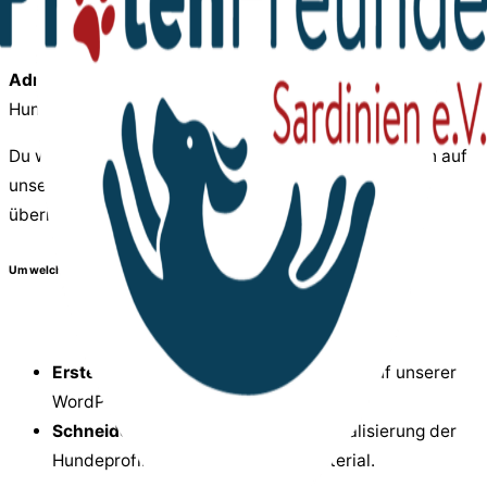
Administrative Unterstützung
für unsere
Hundevermittlerinnen.
Du würdest nach der Einarbeitung durch eine Kollegin auf
unserer Homepage administrative Tätigkeiten
übernehmen.
Um welche Aufgaben handelt es sich dabei:
Erstellung
und
Updates
von Beiträgen auf unserer
WordPress-Homepage.
Schneiden
von Hundefotos inkl. Aktualisierung der
Hundeprofile mit aktuellem Fotomaterial.