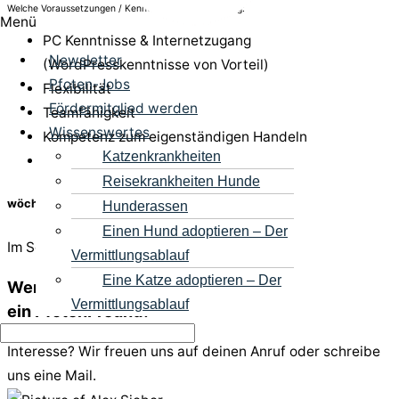
Welche Voraussetzungen / Kenntnisse sind uns wichtig:
Menü
PC Kenntnisse & Internetzugang
Newsletter
(WordPresskenntnisse von Vorteil)
Pfoten-Jobs
Flexibilität
Fördermitglied werden
Teamfähigkeit
Wissenswertes
Kompetenz zum eigenständigen Handeln
Katzenkrankheiten
Leidenschaft für den Tierschutz
Reisekrankheiten Hunde
wöchentlicher Zeitaufwand
Hunderassen
Einen Hund adoptieren – Der
Im Schnitt 4 Stunden pro Woche.
Vermittlungsablauf
Eine Katze adoptieren – Der
Werde
ein Teil von unserem Team,
Vermittlungsablauf
ein PfotenFreund!
Interesse? Wir freuen uns auf deinen Anruf oder schreibe
uns eine Mail.