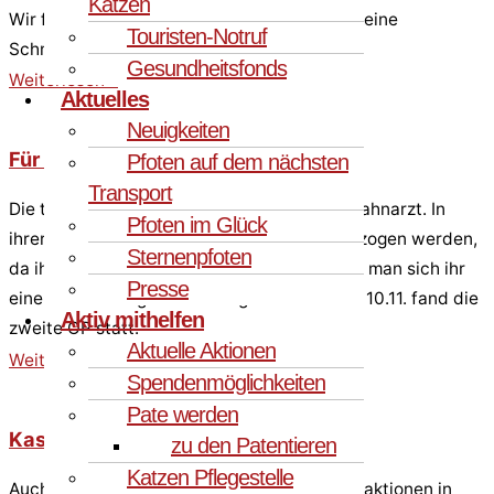
Katzen
Wir freuen uns, dass die tapfere Maus nun keine
Touristen-Notruf
Schmerzen mehr hat.
Gesundheitsfonds
Weiterlesen »
Aktuelles
Neuigkeiten
Für Love – ein Leben ohne Zahnweh
Pfoten auf dem nächsten
Transport
Die tapfere Love musste noch einmal zum Zahnarzt. In
Pfoten im Glück
ihrer ersten OP konnten nicht alle Zähne gezogen werden,
Sternenpfoten
da ihre Narkose sehr lang war. So entschied man sich ihr
Presse
eine mehrwöchige Pause zu gönnen und am 10.11. fand die
Aktiv mithelfen
zweite OP statt.
Aktuelle Aktionen
Weiterlesen »
Spendenmöglichkeiten
Pate werden
Kastrations-Projekte Katzen 2025
zu den Patentieren
Katzen Pflegestelle
Auch in diesem Jahr werden wir Kastrationsaktionen in