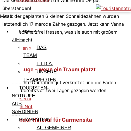
Die kleine Vanna hat letzte Woche ihre OP gut
überstanden!
Statt der geplanten 6 kleinen Schneidezähnen wurden
Menü
letztendlich 17 marode Zähne gezogen. Jetzt kann Vanna
UNSER
endlich schmerzfrei fressen, was sie auch mit großem
ZIEL
Appetit macht!
DAS
Weiterlesen »
TEAM
L.I.D.A.
Callas Auge – wenn ein Traum platzt
UNSERE
TEAMPFOTEN
Calla hat ihre Operation gut verkraftet und die Fäden
TOURISTEN-
konnten bereits vor zwei Tagen gezogen werden.
NOTRUFE
Weiterlesen »
AUS
SARDINIEN
Dringender Hilferuf für Carmensita
PRÄVENTION
ALLGEMEINER