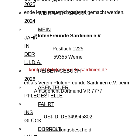
2025
Ihre Spende kann steuerlich geltend gemacht werden.
WEIHNACHTSMARKT
2024
MEIN
PfotenFreunde Sardinien e.V.
JAHR
IN
Postfach 1225
DER
59355 Werne
L.I.D.A.
kontakt@pfotenfreunde-sardinien.de
REISETAGEBUCH
2026
Registriert als Verein PfotenFreunde Sardinien e.V. beim
ABENTEUER
Amtsgericht Dortmund VR 7777
PFLEGESTELLE
FAHRT
INS
USt-ID: DE349945802
GLÜCK
DOPPELT
Freistellungsbescheid: