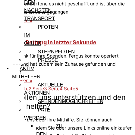
DEM
unser lieber Bertone es nicht geschafft und ist über die
NÄCHSTEN
Regenbogenbrücke gegangen.
TRANSPORT
Weiterlesen »
PFOTEN
IM
Fergus – Rettung in letzter Sekunde
GLÜCK
STERNPFOTEN
Vielen Dank für Ihre Spenden. Fergus konnte operiert
PRESSE
werden und hat zudem sein Zuhause gefunden und
AKTIV
bezogen
MITHELFEN
Weiterlesen »
AKTUELLE
Seite
1
Seite
2
Seite
3
Seite
4
Seite
5
AKTIONEN
Sie wollen uns unterstützen und den
SPENDENMÖGLICHKEITEN
Pfoten helfen?
PATE
WERDEN
Wir freuen uns über Ihre Mithilfe. Sie können auch
ZU
unterstützen, indem Sie über unsere Links online einkaufen
DEN