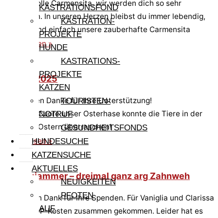
Wundervolle Carmensita, wir werden dich so sehr
KASTRATIONSFOND
vermissen. In unseren Herzen bleibst du immer lebendig,
KASTRATION-
fröhlich und einfach unsere zauberhafte Carmensita
PROJEKTE
Weiterlesen »
HUNDE
KASTRATIONS-
PROJEKTE
Ostern 2025
KATZEN
Von Herzen Danke für Ihre Unterstützung!
TOURISTEN-
Grazie di Cuore unser Osterhase konnte die Tiere in der
NOTRUF
L.I.D.A zu Ostern überraschen!
GESUNDHEITSFONDS
Weiterlesen »
HUNDESUCHE
KATZENSUCHE
AKTUELLES
Katzenjammer – dreimal ganz arg Zahnweh
NEUIGKEITEN
PFOTEN
Herzlichen Dank für Ihre Spenden. Für Vaniglia und Clarissa
AUF
sind die OP-Kosten zusammen gekommen. Leider hat es