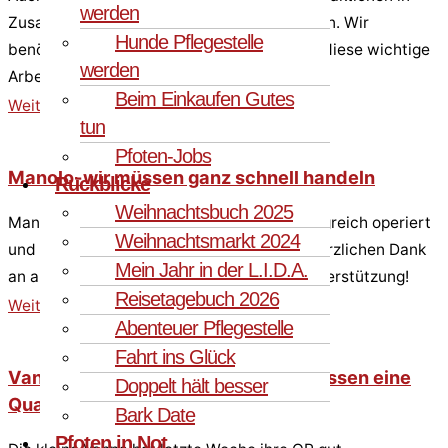
werden
Zusammenarbeit mit der L.I.D.A. durchführen. Wir
Hunde Pflegestelle
benötigen dringend Ihre Unterstützung für diese wichtige
werden
Arbeit.
Beim Einkaufen Gutes
Weiterlesen »
tun
Pfoten-Jobs
Manolo-wir müssen ganz schnell handeln
Rückblicke
Weihnachtsbuch 2025
Manolo hat es überstanden! Er wurde erfolgreich operiert
Weihnachtsmarkt 2024
und hat nun keine Zahnschmerzen mehr. Herzlichen Dank
Mein Jahr in der L.I.D.A.
an alle SpenderInnen für die großartige Unterstützung!
Reisetagebuch 2026
Weiterlesen »
Abenteuer Pflegestelle
Fahrt ins Glück
Vannas Pechsträhne – wenn das Fressen eine
Doppelt hält besser
Qual ist!
Bark Date
Pfoten in Not