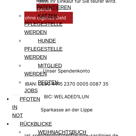
(Affiliate), ohne dass Ihr Einkauf für Sie teurer wird.
PATENTIEREN
Allgemeine Spende
KATZEN
Helfen ohne eigenes Geld
PFLEGESTELLE
WERDEN
HUNDE
PFLEGESTELLE
WERDEN
MITGLIED
Unser Spendenkonto
WERDEN
PFOTEN-
IBAN: DE90 4415 2370 0005 0087 35
JOBS
BIC: WELADED1LUN
PFOTEN
IN
Sparkasse an der Lippe
NOT
RÜCKBLICKE
WEIHNACHTSBUCH
Paypal: spenden@pfotenfreunde-sardinien.de