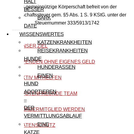
HÄLT
Als gemeinnützige Körperschaft befreit von der
BESSER
Körperschaftssteuer gem. §5 Abs. 1 S. 9 KStG. unter der
BARK
Steuernummer 333/5913/1742
DATE
WISSENSWERTES
KATZENKRANKHEITEN
UNSER ZIEL
REISEKRANKHEITEN
HUNDE
SPENDEN OHNE EIGENES GELD
HUNDERASSEN
EINEN
AKTIV MITHELFEN
HUND
ADOPTIEREN
PFOTENFREUNDE TEAM
–
DER
FÖRDERMITGLIED WERDEN
VERMITTLUNGSABLAUF
EINE
DATENSCHUTZ
KATZE