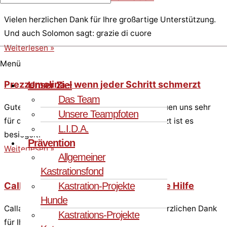
Vielen herzlichen Dank für Ihre großartige Unterstützung.
Und auch Solomon sagt: grazie di cuore
Weiterlesen »
Menü
Prezzemolina – wenn jeder Schritt schmerzt
Unser Ziel
Das Team
Gute Neuigkeiten bei Prezzemolina. Wir freuen uns sehr
Unsere Teampfoten
für die kleine, zauberhafte Hündin, denn jetzt ist es
L.I.D.A.
besiegelt.
Prävention
Weiterlesen »
Allgemeiner
Kastrationsfond
Calla braucht noch eine OP – und ihre Hilfe
Kastration-Projekte
Hunde
Calla hat ihre Zahn-OP gut überstanden. Herzlichen Dank
Kastrations-Projekte
für Ihre Spenden!