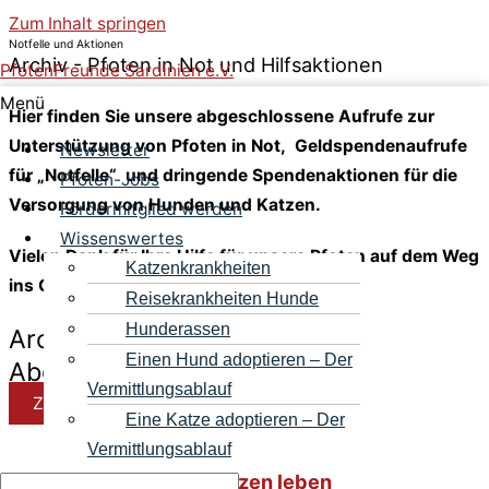
Zum Inhalt springen
Notfelle und Aktionen
Archiv - Pfoten in Not und Hilfsaktionen
PfotenFreunde Sardinien e.V.
Menü
Hier finden Sie unsere abgeschlossene Aufrufe zur
Unterstützung von Pfoten in Not, Geldspendenaufrufe
Newsletter
für „Notfelle“ und dringende Spendenaktionen für die
Pfoten-Jobs
Versorgung von Hunden und Katzen.
Fördermitglied werden
Wissenswertes
Vielen Dank für Ihre Hilfe für unsere Pfoten auf dem Weg
Katzenkrankheiten
ins Glück!
Reisekrankheiten Hunde
Hunderassen
Archiv
Einen Hund adoptieren – Der
Abgeschlossene Aktionen
Vermittlungsablauf
Zurück zu den aktuellen Aktionen!
Eine Katze adoptieren – Der
Vermittlungsablauf
Endlich frei von Schmerzen leben