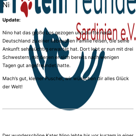
Nino
Update:
Nino hat das große Los gezogen und durfte nach
Deutschland zu einer liebevollen Familie reisen, die seine
Ankunft sehnsüchtig erwartet hat. Dort lebt er nun mit drei
Schwestern, mit denen er sich bereits nach wenigen
Tagen gut angefreundet hatte.
Mach’s gut, kleiner Puschel, wir wünschen dir alles Glück
der Welt!
Der wunderschöne Kater Nino lebte bis vor kurzem in einer