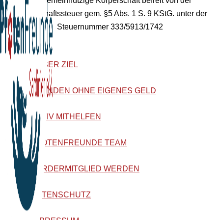
Als gemeinnützige Körperschaft befreit von der
Körperschaftssteuer gem. §5 Abs. 1 S. 9 KStG. unter der
Steuernummer 333/5913/1742
UNSER ZIEL
SPENDEN OHNE EIGENES GELD
AKTIV MITHELFEN
PFOTENFREUNDE TEAM
FÖRDERMITGLIED WERDEN
DATENSCHUTZ