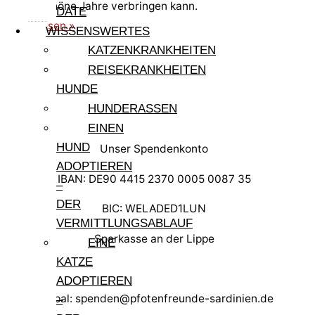
einige schöne Jahre verbringen kann.
DATE
weiterlesen »
WISSENSWERTES
KATZENKRANKHEITEN
REISEKRANKHEITEN
HUNDE
HUNDERASSEN
EINEN
HUND
Unser Spendenkonto
ADOPTIEREN
IBAN: DE90 4415 2370 0005 0087 35
–
DER
BIC: WELADED1LUN
VERMITTLUNGSABLAUF
Sparkasse an der Lippe
EINE
KATZE
ADOPTIEREN
Paypal: spenden@pfotenfreunde-sardinien.de
–