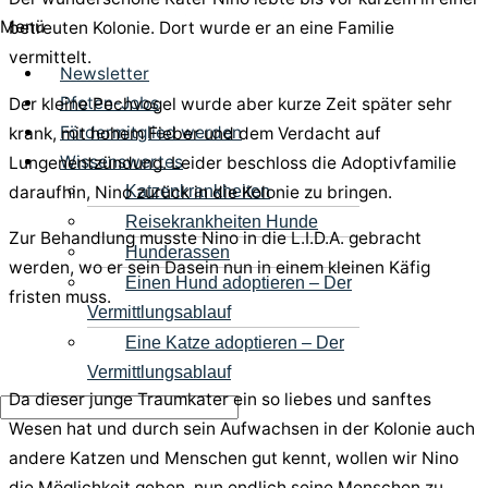
Menü
betreuten Kolonie. Dort wurde er an eine Familie
vermittelt.
Newsletter
Pfoten-Jobs
Der kleine Pechvogel wurde aber kurze Zeit später sehr
Fördermitglied werden
krank, mit hohem Fieber und dem Verdacht auf
Wissenswertes
Lungenentzündung. Leider beschloss die Adoptivfamilie
Katzenkrankheiten
daraufhin, Nino zurück in die Kolonie zu bringen.
Reisekrankheiten Hunde
Zur Behandlung musste Nino in die L.I.D.A. gebracht
Hunderassen
werden, wo er sein Dasein nun in einem kleinen Käfig
Einen Hund adoptieren – Der
fristen muss.
Vermittlungsablauf
Eine Katze adoptieren – Der
Vermittlungsablauf
Da dieser junge Traumkater ein so liebes und sanftes
Wesen hat und durch sein Aufwachsen in der Kolonie auch
andere Katzen und Menschen gut kennt, wollen wir Nino
die Möglichkeit geben, nun endlich seine Menschen zu