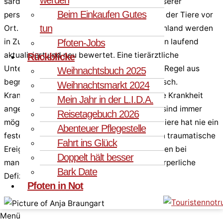
sardischen Kollegen und Tierärzte sowie unserer
Beim Einkaufen Gutes
persönlichen Einschätzung bei der Sichtung der Tiere vor
tun
Ort. Die Angaben über die Katzen in Deutschland werden
in Zusammenarbeit mit unseren Pflegestellen laufend
Pfoten-Jobs
aktualisiert und neu bewertet. Eine tierärztliche
Rückblicke
Untersuchung in Deutschland erfolgt in der Regel aus
Weihnachtsbuch 2025
begründetem Anlass, nicht jedoch automatisch.
Weihnachtsmarkt 2024
Krankheiten sind nicht bekannt, sofern keine Krankheit
Mein Jahr in der L.I.D.A.
angegeben ist. Schlummernde Krankheiten sind immer
Reisetagebuch 2026
möglich. Die Mehrzahl unserer Vermittlungstiere hat nie ein
Abenteuer Pflegestelle
festes Zuhause kennengelernt, einige haben traumatische
Fahrt ins Glück
Ereignisse durchlebt. Diese Prägungen können bei
Doppelt hält besser
manchen Tieren psychische Spuren oder körperliche
Bark Date
Defizite hinterlassen.
Pfoten in Not
Menü