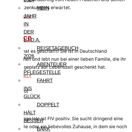
neuen Katzenkumpels erwartet.
MEIN
weiterlesen »
JAHR
IN
DER
Cleonice
L.I.D.A.
REISETAGEBUCH
Cleonice hat es geschafft! Sie ist in Deutschland
2026
angekommen und lebt nun bei einer lieben Familie, die ihr
ABENTEUER
einen Pflegeplatz auf Lebenszeit geschenkt hat.
PFLEGESTELLE
weiterlesen »
FAHRT
INS
Pfote in Not
GLÜCK
Iole
DOPPELT
HÄLT
Die elfjährige Iole ist FIV positiv. Sie sucht dringend eine
BESSER
Pflegestelle oder ein liebevolles Zuhause, in dem sie noch
BARK