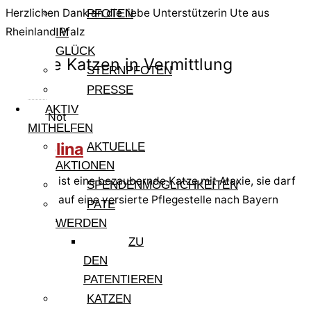
Herzlichen Dank an die liebe Unterstützerin Ute aus
PFOTEN
Rheinland Pfalz
IM
GLÜCK
Andere Katzen in Vermittlung
STERNPFOTEN
PRESSE
AKTIV
Pfote in Not
MITHELFEN
Tremolina
AKTUELLE
AKTIONEN
Tremolina ist eine bezaubernde Katze mit Ataxie, sie darf
SPENDENMÖGLICHKEITEN
im August auf eine versierte Pflegestelle nach Bayern
PATE
ausreisen.
WERDEN
weiterlesen »
ZU
DEN
PATENTIEREN
Mami
KATZEN