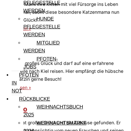
PFLEGESTELLE
Nachdem Mami ihre Kitten mit viel Fürsorge ins Leben
WERDEN
begleitet hat, sucht diese besondere Katzenmama nun
HUNDE
selbst ihr Glück!
PFLEGESTELLE
weiterlesen »
WERDEN
MITGLIED
Lidina
WERDEN
PFOTEN-
Lidina hat großes Glück und darf auf eine erfahrene
JOBS
Pflegestelle nach Kiel reisen. Hier empfängt die hübsche
PFOTEN
Glückskätzin gerne Besuch!
IN
weiterlesen »
NOT
RÜCKBLICKE
WEIHNACHTSBUCH
Cirillino
2025
Cirillino hat großes Glück und ein Zuhause gefunden. Er
WEIHNACHTSMARKT
wird schon sehnsüchtig vom neuen Frauchen und seinen
2024