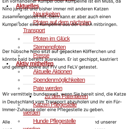
Ein vorhandener Kumpel oder Kumpeline ist ein Muss, da
Aktuelles
Nino jung ist und bisher immer mit anderen Katzen
Neuigkeiten
zusammengelebt hat. Gern kann er aber auch einen
Pfoten auf dem nächsten
Kumpel oder eine Kumpeline aus der L.I.D.A mitbringen.
Transport
Pfoten im Glück
Sternenpfoten
Der hübsche Nino sitzt auf gepackten Köfferchen und
Presse
könnte bald bereits ausreisen. Er ist gechippt, kastriert
Aktiv mithelfen
und geimpft sowie auf FIV und FeLV getestet.
Aktuelle Aktionen
Spendenmöglichkeiten
Pate werden
Wir vermitteln bundesweit, wenn Sie bereit sind, die Katze
zu den Patentieren
in Deutschland vom Transport abzuholen und ihr ein Für-
Katzen Pflegestelle
Immer-Zuhause oder eine Pflegestelle zu geben.
werden
Hunde Pflegestelle
Alle Angaben entsprechen dem Kenntnisstand unserer
werden