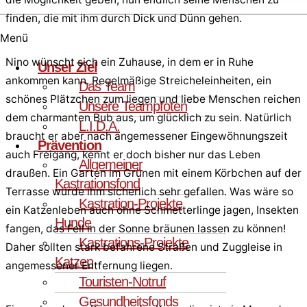
finden, die mit ihm durch Dick und Dünn gehen.
Menü
Nino wünscht sich ein Zuhause, in dem er in Ruhe
Unser Ziel
ankommen kann. Regelmäßige Streicheleinheiten, ein
Das Team
schönes Plätzchen zum liegen und liebe Menschen reichen
Unsere Teampfoten
dem charmanten Bub aus, um glücklich zu sein. Natürlich
L.I.D.A.
braucht er aber nach angemessener Eingewöhnungszeit
Prävention
auch Freigang, kennt er doch bisher nur das Leben
Allgemeiner
draußen. Ein Garten im Grünen mit einem Körbchen auf der
Kastrationsfond
Terrasse würde ihm sicherlich sehr gefallen. Was wäre so
Kastration-Projekte
ein Katzenleben auch ohne Schmetterlinge jagen, Insekten
Hunde
fangen, das Fell in der Sonne bräunen lassen zu können!
Kastrations-Projekte
Daher sollten stark befahrene Straßen und Zuggleise in
Katzen
angemessener Entfernung liegen.
Touristen-Notruf
Gesundheitsfonds