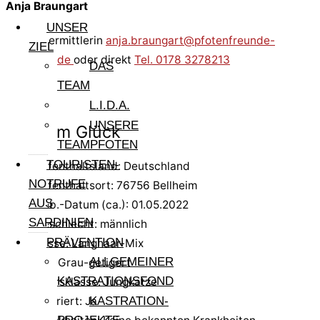
Anja Braungart
UNSER
Katzenvermittlerin
anja.braungart@pfotenfreunde-
ZIEL
sardinien.de
oder direkt
Tel. 0178 3278213
DAS
TEAM
L.I.D.A.
UNSERE
Pfote im Glück
TEAMPFOTEN
TOURISTEN-
Aufenthaltsland: Deutschland
NOTRUFE
Aufenthaltsort: 76756 Bellheim
AUS
Geb.-Datum (ca.): 01.05.2022
SARDINIEN
Geschlecht: männlich
PRÄVENTION
Rasse: Langhaar-Mix
ALLGEMEINER
Fell: Grau-getigert
KASTRATIONSFOND
Altersklasse: Jungkatze
kastriert: Ja
KASTRATION-