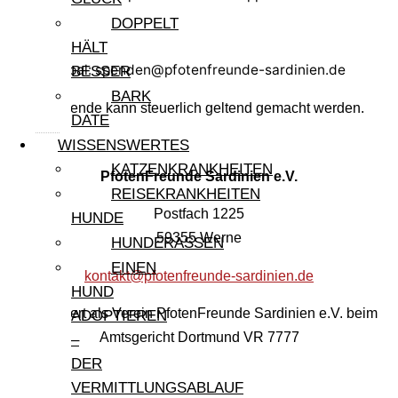
DOPPELT
HÄLT
Paypal: spenden@pfotenfreunde-sardinien.de
BESSER
BARK
Ihre Spende kann steuerlich geltend gemacht werden.
DATE
WISSENSWERTES
KATZENKRANKHEITEN
PfotenFreunde Sardinien e.V.
REISEKRANKHEITEN
Postfach 1225
HUNDE
59355 Werne
HUNDERASSEN
EINEN
kontakt@pfotenfreunde-sardinien.de
HUND
Registriert als Verein PfotenFreunde Sardinien e.V. beim
ADOPTIEREN
Amtsgericht Dortmund VR 7777
–
DER
VERMITTLUNGSABLAUF