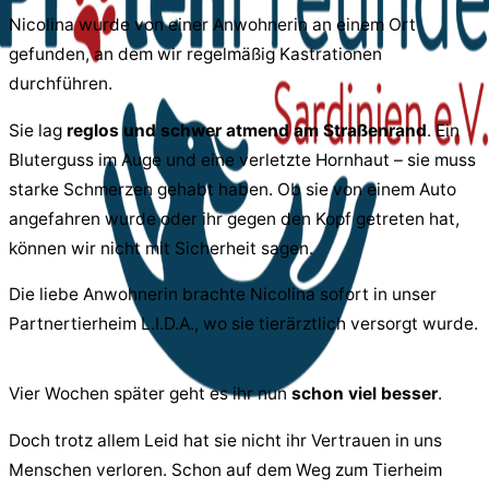
Nicolina wurde von einer Anwohnerin an einem Ort
gefunden, an dem wir regelmäßig Kastrationen
durchführen.
Sie lag
reglos und schwer atmend am Straßenrand
. Ein
Bluterguss im Auge und eine verletzte Hornhaut – sie muss
starke Schmerzen gehabt haben. Ob sie von einem Auto
angefahren wurde oder ihr gegen den Kopf getreten hat,
können wir nicht mit Sicherheit sagen.
Die liebe Anwohnerin brachte Nicolina sofort in unser
Partnertierheim L.I.D.A., wo sie tierärztlich versorgt wurde.
Vier Wochen später geht es ihr nun
schon viel besser
.
Doch trotz allem Leid hat sie nicht ihr Vertrauen in uns
Menschen verloren. Schon auf dem Weg zum Tierheim