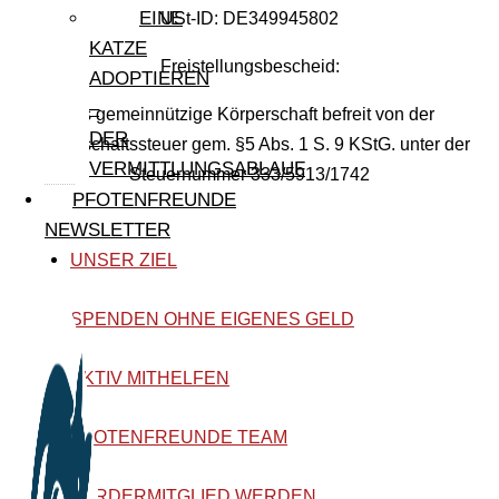
EINE
USt-ID: DE349945802
KATZE
Freistellungsbescheid:
ADOPTIEREN
–
Als gemeinnützige Körperschaft befreit von der
DER
Körperschaftssteuer gem. §5 Abs. 1 S. 9 KStG. unter der
VERMITTLUNGSABLAUF
Steuernummer 333/5913/1742
PFOTENFREUNDE
NEWSLETTER
UNSER ZIEL
SPENDEN OHNE EIGENES GELD
AKTIV MITHELFEN
PFOTENFREUNDE TEAM
FÖRDERMITGLIED WERDEN