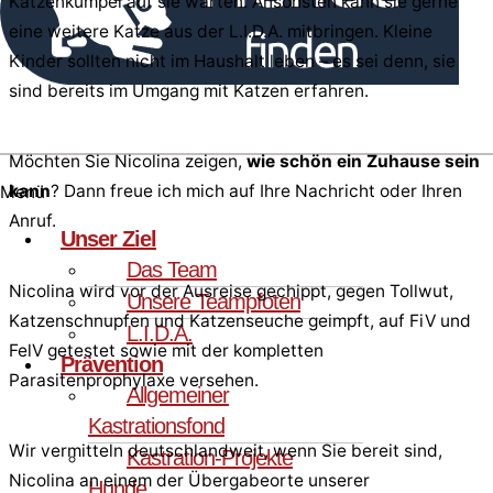
Katzenkumpel auf sie warten. Ansonsten kann sie gerne
eine weitere Katze aus der L.I.D.A. mitbringen. Kleine
Kinder sollten nicht im Haushalt leben – es sei denn, sie
sind bereits im Umgang mit Katzen erfahren.
Möchten Sie Nicolina zeigen,
wie schön ein Zuhause sein
kann
? Dann freue ich mich auf Ihre Nachricht oder Ihren
Menü
Anruf.
Unser Ziel
Das Team
Nicolina wird vor der Ausreise gechippt, gegen Tollwut,
Unsere Teampfoten
Katzenschnupfen und Katzenseuche geimpft, auf FiV und
L.I.D.A.
FelV getestet sowie mit der kompletten
Prävention
Parasitenprophylaxe versehen.
Allgemeiner
Kastrationsfond
Wir vermitteln deutschlandweit, wenn Sie bereit sind,
Kastration-Projekte
Nicolina an einem der Übergabeorte unserer
Hunde