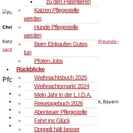
zu den Patentieren
Katzen Pflegestelle
werden
Hunde Pflegestelle
Christine Bininda
werden
Katzenvermittlerin
christine.bininda@pfotenfreunde-
Beim Einkaufen Gutes
sardinien.de
oder direkt
Tel. 089 43549824
tun
Pfoten-Jobs
Rückblicke
Weihnachtsbuch 2025
Pfote im Glück
Weihnachtsmarkt 2024
Aufenthaltsland: Deutschland
Mein Jahr in der L.I.D.A.
Aufenthaltsort: 90592 Schwarzenbruck, Bayern
Reisetagebuch 2026
Geb.-Datum (ca.): 01.01.2022
Abenteuer Pflegestelle
Geschlecht: weiblich
Fahrt ins Glück
Rasse: Europäische Kurzhaar
Doppelt hält besser