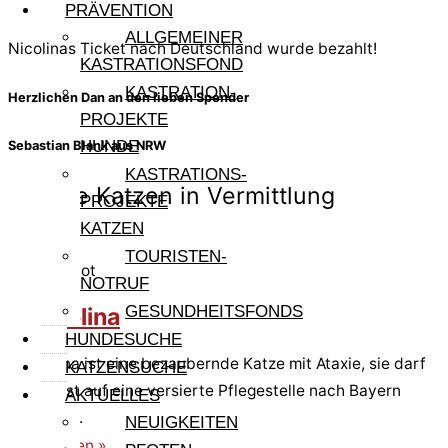
PRÄVENTION
ALLGEMEINER
Nicolinas Ticket nach Deutschland wurde bezahlt!
KASTRATIONSFOND
KASTRATION-
Herzlichen Dan an den lieben Spender
PROJEKTE
HUNDE
Sebastian Blank aus NRW
KASTRATIONS-
Andere Katzen in Vermittlung
PROJEKTE
KATZEN
TOURISTEN-
Pfote in Not
NOTRUF
Tremolina
GESUNDHEITSFONDS
HUNDESUCHE
Tremolina ist eine bezaubernde Katze mit Ataxie, sie darf
KATZENSUCHE
im August auf eine versierte Pflegestelle nach Bayern
AKTUELLES
ausreisen.
NEUIGKEITEN
weiterlesen »