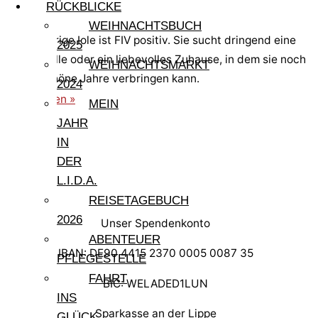
Iole
RÜCKBLICKE
WEIHNACHTSBUCH
Die elfjährige Iole ist FIV positiv. Sie sucht dringend eine
2025
Pflegestelle oder ein liebevolles Zuhause, in dem sie noch
WEIHNACHTSMARKT
einige schöne Jahre verbringen kann.
2024
weiterlesen »
MEIN
JAHR
IN
DER
L.I.D.A.
REISETAGEBUCH
2026
Unser Spendenkonto
ABENTEUER
IBAN: DE90 4415 2370 0005 0087 35
PFLEGESTELLE
FAHRT
BIC: WELADED1LUN
INS
Sparkasse an der Lippe
GLÜCK