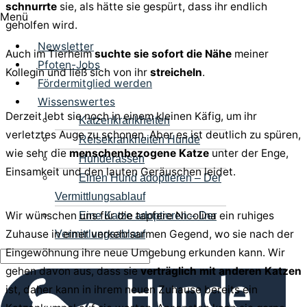
schnurrte
sie, als hätte sie gespürt, dass ihr endlich
Menü
geholfen wird.
Newsletter
Auch im Tierheim
suchte sie sofort die Nähe
meiner
Pfoten-Jobs
Kollegin und ließ sich von ihr
streicheln
.
Fördermitglied werden
Wissenswertes
Derzeit lebt sie noch in einem kleinen Käfig, um ihr
Katzenkrankheiten
verletztes Auge zu schonen. Aber es ist deutlich zu spüren,
Reisekrankheiten Hunde
wie sehr die
menschenbezogene Katze
unter der Enge,
Hunderassen
Einsamkeit und den lauten Geräuschen leidet.
Einen Hund adoptieren – Der
Vermittlungsablauf
Wir wünschen uns für die tapfere Nicolina ein ruhiges
Eine Katze adoptieren – Der
Zuhause in einer verkehrsarmen Gegend, wo sie nach der
Vermittlungsablauf
Eingewöhnung ihre neue Umgebung erkunden kann. Wir
gehen davon aus, dass sie
verträglich mit anderen Katzen
ist, daher kann in ihrem neuen Zuhause bereits ein