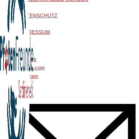
DATENSCHUTZ
IMPRESSUM
facebook
youtube.com
instagram
tiktok