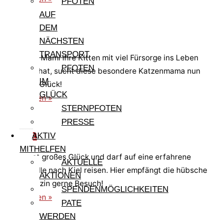
PFOTEN
AUF
DEM
Mami
NÄCHSTEN
TRANSPORT
Nachdem Mami ihre Kitten mit viel Fürsorge ins Leben
PFOTEN
begleitet hat, sucht diese besondere Katzenmama nun
IM
selbst ihr Glück!
GLÜCK
weiterlesen »
STERNPFOTEN
PRESSE
Lidina
AKTIV
MITHELFEN
Lidina hat großes Glück und darf auf eine erfahrene
AKTUELLE
Pflegestelle nach Kiel reisen. Hier empfängt die hübsche
AKTIONEN
Glückskätzin gerne Besuch!
SPENDENMÖGLICHKEITEN
weiterlesen »
PATE
WERDEN