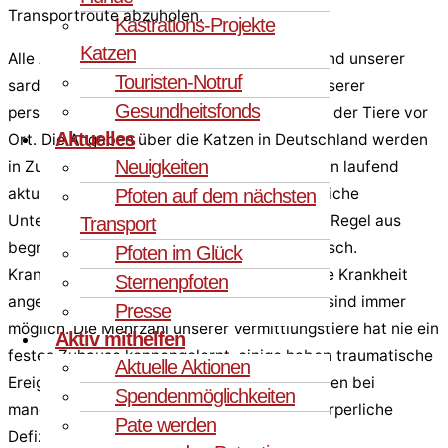
Transportroute abzuholen.
Kastrations-Projekte
Katzen
Alle Angaben entsprechen dem Kenntnisstand unserer
Touristen-Notruf
sardischen Kollegen und Tierärzte sowie unserer
Gesundheitsfonds
persönlichen Einschätzung bei der Sichtung der Tiere vor
Aktuelles
Ort. Die Angaben über die Katzen in Deutschland werden
Neuigkeiten
in Zusammenarbeit mit unseren Pflegestellen laufend
aktualisiert und neu bewertet. Eine tierärztliche
Pfoten auf dem nächsten
Untersuchung in Deutschland erfolgt in der Regel aus
Transport
begründetem Anlass, nicht jedoch automatisch.
Pfoten im Glück
Krankheiten sind nicht bekannt, sofern keine Krankheit
Sternenpfoten
angegeben ist. Schlummernde Krankheiten sind immer
Presse
möglich. Die Mehrzahl unserer Vermittlungstiere hat nie ein
Aktiv mithelfen
festes Zuhause kennengelernt, einige haben traumatische
Aktuelle Aktionen
Ereignisse durchlebt. Diese Prägungen können bei
Spendenmöglichkeiten
manchen Tieren psychische Spuren oder körperliche
Pate werden
Defizite hinterlassen.