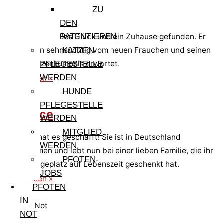
ZU
Cirillino
DEN
Cirillino hat großes Glück und ein Zuhause gefunden. Er
PATENTIEREN
wird schon sehnsüchtig vom neuen Frauchen und seinen
KATZEN
neuen Katzenkumpels erwartet.
PFLEGESTELLE
WERDEN
weiterlesen »
HUNDE
PFLEGESTELLE
Cleonice
WERDEN
MITGLIED
Cleonice hat es geschafft! Sie ist in Deutschland
WERDEN
angekommen und lebt nun bei einer lieben Familie, die ihr
PFOTEN-
einen Pflegeplatz auf Lebenszeit geschenkt hat.
JOBS
weiterlesen »
PFOTEN
IN
Pfote in Not
NOT