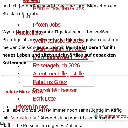
und mit jedem Fortschritt das Herz ihrer Menschen ein
Beim Einkaufen Gutes
Stück mehr erobert.
tun
Pfoten-Jobs
Wenn Sie die charmante Tigerkatze mit den weißen
Rückblicke
Pfötchen als neues Familienmitglied begrüßen möchten,
Weihnachtsbuch 2025
melden Sie sich gerne bei mir.
Monda ist bereit für ihr
Weihnachtsmarkt 2024
neues Leben und sitzt sprichwörtlich auf gepackten
Mein Jahr in der L.I.D.A.
Köfferchen.
Reisetagebuch 2026
Abenteuer Pflegestelle
Fahrt ins Glück
Doppelt hält besser
Update März 2026
Bark Date
Pfoten in Not
Die liebe Monda wartet immer noch sehnsüchtig im Käfig
mit
Sebastian
auf Abwechslung vom tristen Alltag und
Menü
damit die Reise in ein eigenes Zuhause.