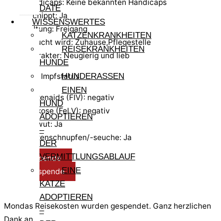
Handicaps: Keine bekannten Handicaps
DATE
gechippt: Ja
WISSENSWERTES
Haltung: Freigang
KATZENKRANKHEITEN
gesucht wird: Zuhause,Pflegestelle
REISEKRANKHEITEN
Charakter: Neugierig und lieb
HUNDE
Test- und Impfstatus
HUNDERASSEN
EINEN
Katzenaids (FIV): negativ
HUND
Leukose (FeLV): negativ
ADOPTIEREN
Tollwut: Ja
–
Katzenschnupfen/-seuche: Ja
DER
VERMITTLUNGSABLAUF
Reisespende
EINE
Pflegespende
KATZE
ADOPTIEREN
Mondas Reisekosten wurden gespendet. Ganz herzlichen
–
Dank an