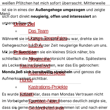
weißen Pfötchen hat mich sofort überrascht. Mittlerweile
ist sie in eines der
Außengehege umgezogen
und zeigte
Menü
sich dort direkt
neugierig, offen und interessiert
an
unserem Besuch.
Unser Ziel
Das Team
Unsere Teampfoten
Während sie im Käfig noch sehr scheu war, drehte sie im
L.I.D.A.
Gehege schon nach kurzer Zeit neugierige Runden um uns.
Prävention
Mit jeder Runde kam sie ein kleines Stück näher, bis
Allgemeiner
schließlich die Neugier die Vorsicht überholte. Spätestens
als Leckerlies ins Spiel kamen, war das Eis gebrochen:
Kastrationsfond
Monda ließ sich bereitwillig streicheln
und genoss die
Kastration-Projekte
Aufmerksamkeit sichtbar.
Hunde
Kastrations-Projekte
Katzen
Es wurde schnell klar, dass man Mondas Vertrauen nicht
Touristen-Notruf
im Vorbeigehen gewinnt – aber ebenso deutlich zeigte sie,
dass sie gerne mit Menschen zusammen ist und nach einer
Gesundheitsfonds