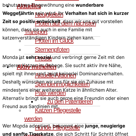
behutsamen Eingewöhnung eine
wunderbare
Aktuelles
Weggefährtin
sein wird. Ihr
Verhalten hat sich in kurzer
Neuigkeiten
Zeit so positiv entwickelt
, dass wir uns gut vorstellen
Pfoten auf dem nächsten
können, dass sie auch in eine Familie mit
Transport
katzenverständigen Kindern ziehen kann.
Pfoten im Glück
Sternenpfoten
Monda ist
sehr sozial
und verbringt gerne Zeit mit den
Presse
anderen Katzen im Gehege. Sie sucht aktiv ihre Nähe,
Aktiv mithelfen
spielt mit ihnen und zeigt keinerlei Dominanzverhalten.
Aktuelle Aktionen
Deshalb wünschen wir uns für sie ein Zuhause mit
Spendenmöglichkeiten
mindestens einer weiteren Katze in ähnlichem Alter.
Pate werden
Alternativ bringt sie auch gerne eine Freundin oder einen
zu den Patentieren
Freund aus Sardinien mit.
Katzen Pflegestelle
werden
Wer Monda adoptiert, bekommt eine
junge, neugierige
Hunde Pflegestelle
und sanfte Tigerkatze
, die sich Schritt für Schritt öffnet
werden