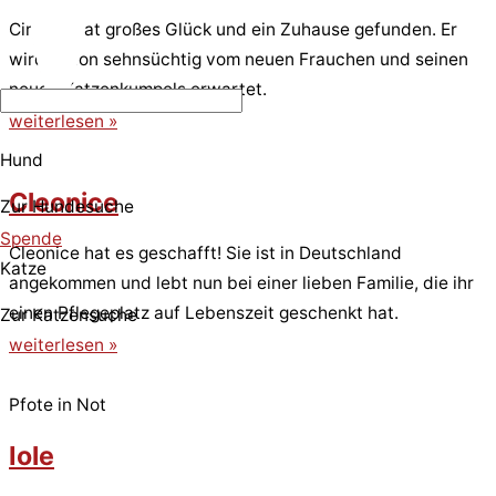
Cirillino hat großes Glück und ein Zuhause gefunden. Er
wird schon sehnsüchtig vom neuen Frauchen und seinen
neuen Katzenkumpels erwartet.
weiterlesen »
Hund
Cleonice
Zur Hundesuche
Spende
Cleonice hat es geschafft! Sie ist in Deutschland
Katze
angekommen und lebt nun bei einer lieben Familie, die ihr
einen Pflegeplatz auf Lebenszeit geschenkt hat.
Zur Katzensuche
weiterlesen »
Pfote in Not
Iole