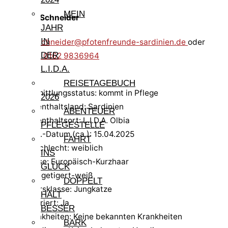
MEIN
Vanessa Schneider
JAHR
IN
vanessa.schneider@pfotenfreunde-sardinien.de
oder
DER
direkt
Tel. 0162 9836964
L.I.D.A.
REISETAGEBUCH
Vermittlungsstatus: kommt in Pflege
2026
Aufenthaltsland: Sardinien
ABENTEUER
Aufenthaltsort: L.I.D.A. Olbia
PFLEGESTELLE
Geb.-Datum (ca.): 15.04.2025
FAHRT
Geschlecht: weiblich
INS
Rasse: Europäisch-Kurzhaar
GLÜCK
Fell: getigert-weiß
DOPPELT
Altersklasse: Jungkatze
HÄLT
kastriert: Ja
BESSER
Krankheiten: Keine bekannten Krankheiten
BARK