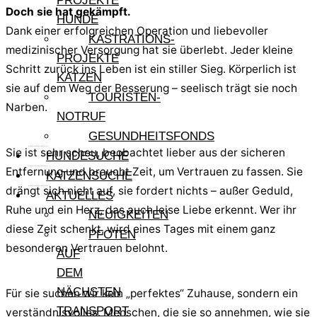
PROJEKTE
Doch sie hat gekämpft.
HUNDE
Dank einer erfolgreichen Operation und liebevoller
KASTRATIONS-
medizinischer Versorgung hat sie überlebt. Jeder kleine
PROJEKTE
Schritt zurück ins Leben ist ein stiller Sieg. Körperlich ist
KATZEN
sie auf dem Weg der Besserung – seelisch trägt sie noch
TOURISTEN-
Narben.
NOTRUF
GESUNDHEITSFONDS
Sie ist sehr scheu, beobachtet lieber aus der sicheren
HUNDESUCHE
Entfernung und braucht Zeit, um Vertrauen zu fassen. Sie
KATZENSUCHE
drängt sich nicht auf, sie fordert nichts – außer Geduld,
AKTUELLES
Ruhe und ein Herz, das auch leise Liebe erkennt. Wer ihr
NEUIGKEITEN
diese Zeit schenkt, wird eines Tages mit einem ganz
PFOTEN
besonderen Vertrauen belohnt.
AUF
DEM
NÄCHSTEN
Für sie suchen wir kein „perfektes“ Zuhause, sondern ein
TRANSPORT
verständnisvolles. Menschen, die sie so annehmen, wie sie