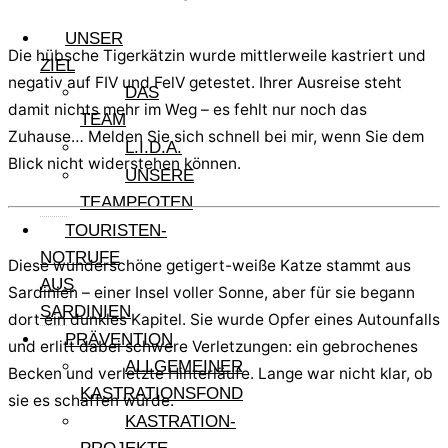
UNSER
Die hübsche Tigerkätzin wurde mittlerweile kastriert und
ZIEL
negativ auf FIV und FelV getestet. Ihrer Ausreise steht
DAS
damit nichts mehr im Weg – es fehlt nur noch das
TEAM
Zuhause… Melden Sie sich schnell bei mir, wenn Sie dem
L.I.D.A.
Blick nicht widerstehen können.
UNSERE
TEAMPFOTEN
TOURISTEN-
NOTRUFE
Diese wunderschöne getigert-weiße Katze stammt aus
AUS
Sardinien – einer Insel voller Sonne, aber für sie begann
SARDINIEN
dort ein dunkles Kapitel. Sie wurde Opfer eines Autounfalls
PRÄVENTION
und erlitt dabei schwere Verletzungen: ein gebrochenes
ALLGEMEINER
Becken und verletzte Hinterläufe. Lange war nicht klar, ob
KASTRATIONSFOND
sie es schaffen würde.
KASTRATION-