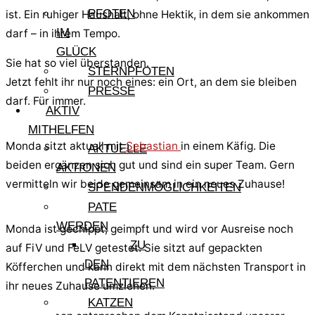
PFOTEN
ist. Ein ruhiger Haushalt, ohne Hektik, in dem sie ankommen
IM
darf – in ihrem Tempo.
GLÜCK
Sie hat so viel überstanden.
STERNPFOTEN
Jetzt fehlt ihr nur noch eines: ein Ort, an dem sie bleiben
PRESSE
darf. Für immer.
AKTIV
MITHELFEN
Monda sitzt aktuell mit
Sebastian
in einem Käfig. Die
AKTUELLE
beiden ergänzen sich gut und sind ein super Team. Gern
AKTIONEN
vermitteln wir beide gemeinsam in ein neues Zuhause!
SPENDENMÖGLICHKEITEN
PATE
WERDEN
Monda ist gechippt, geimpft und wird vor Ausreise noch
ZU
auf FiV und FeLV getestet. Sie sitzt auf gepackten
DEN
Köfferchen und kann direkt mit dem nächsten Transport in
PATENTIEREN
ihr neues Zuhause umziehen.
KATZEN