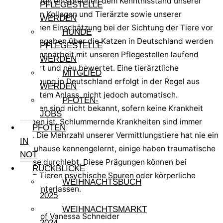
Alle Angaben entsprechen dem Kenntnisstand unserer
PFLEGESTELLE
sardischen Kollegen und Tierärzte sowie unserer
WERDEN
persönlichen Einschätzung bei der Sichtung der Tiere vor
HUNDE
Ort. Die Angaben über die Katzen in Deutschland werden
PFLEGESTELLE
in Zusammenarbeit mit unseren Pflegestellen laufend
WERDEN
aktualisiert und neu bewertet. Eine tierärztliche
MITGLIED
Untersuchung in Deutschland erfolgt in der Regel aus
WERDEN
begründetem Anlass, nicht jedoch automatisch.
PFOTEN-
Krankheiten sind nicht bekannt, sofern keine Krankheit
JOBS
angegeben ist. Schlummernde Krankheiten sind immer
PFOTEN
möglich. Die Mehrzahl unserer Vermittlungstiere hat nie ein
IN
festes Zuhause kennengelernt, einige haben traumatische
NOT
Ereignisse durchlebt. Diese Prägungen können bei
RÜCKBLICKE
manchen Tieren psychische Spuren oder körperliche
WEIHNACHTSBUCH
Defizite hinterlassen.
2025
WEIHNACHTSMARKT
2024