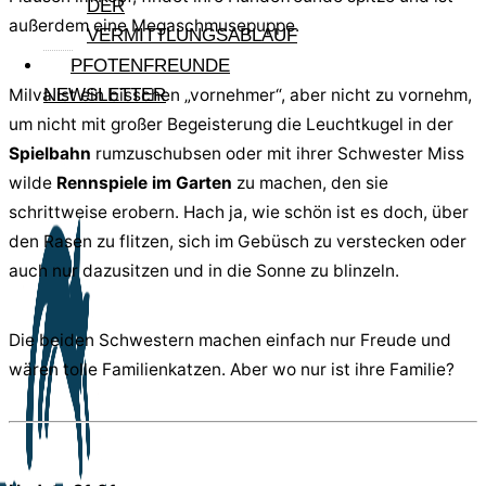
DER
außerdem eine Megaschmusepuppe.
VERMITTLUNGSABLAUF
PFOTENFREUNDE
Milva ist ein bisschen „vornehmer“, aber nicht zu vornehm,
NEWSLETTER
um nicht mit großer Begeisterung die Leuchtkugel in der
Spielbahn
rumzuschubsen oder mit ihrer Schwester Miss
wilde
Rennspiele im Garten
zu machen, den sie
schrittweise erobern. Hach ja, wie schön ist es doch, über
den Rasen zu flitzen, sich im Gebüsch zu verstecken oder
auch nur dazusitzen und in die Sonne zu blinzeln.
Die beiden Schwestern machen einfach nur Freude und
wären tolle Familienkatzen. Aber wo nur ist ihre Familie?