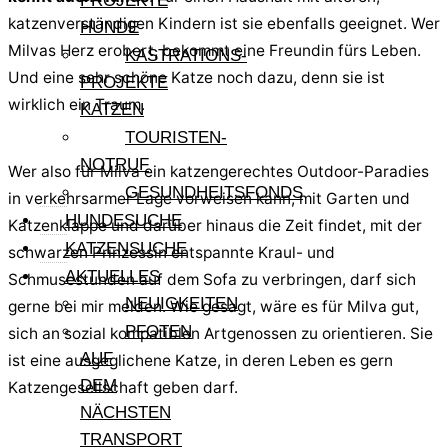
PROJEKTE
katzenverständigen Kindern ist sie ebenfalls geeignet. Wer
HUNDE
Milvas Herz erobert, bekommt eine Freundin fürs Leben.
KASTRATIONS-
Und eine sehr schöne Katze noch dazu, denn sie ist
PROJEKTE
wirklich ein Traum.
KATZEN
TOURISTEN-
NOTRUF
Wer also für Milva ein katzengerechtes Outdoor-Paradies
GESUNDHEITSFONDS
in verkehrsarmer Lage vorweisen kann, mit Garten und
HUNDESUCHE
Katzenklappe und darüber hinaus die Zeit findet, mit der
KATZENSUCHE
schwarzen Prinzessin entspannte Kraul- und
AKTUELLES
Schmusestunden auf dem Sofa zu verbringen, darf sich
NEUIGKEITEN
gerne bei mir melden. Wie gesagt, wäre es für Milva gut,
PFOTEN
sich an sozial kompatiblen Artgenossen zu orientieren. Sie
AUF
ist eine ausgeglichene Katze, in deren Leben es gern
DEM
Katzengesellschaft geben darf.
NÄCHSTEN
TRANSPORT