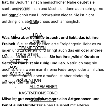
hat.
Ihr Bedürfnis nach menschlicher Nähe deutet sie
sanft und vornehm an und lässt sich dann auch sehr gerne
UNSER
auf dem Schoß zum Durchkraulen nieder. Sie ist nicht
ZIEL
aufdringlich, aber durchaus auch anhänglich.
DAS
TEAM
L.I.D.A.
Was Milva aber definitiv braucht und liebt, das ist ihre
UNSERE
Freiheit.
Sie ist eine passionierte Freigängerin, liebt es zu
TEAMPFOTEN
jagen und zu klettern und bringt auch das ein oder andere
TOURISTEN-
Mäuschen mit nach Hause.
Sie hat ihre „wilde“ Outdoor
NOTRUFE
Seite, im Haus ist sie ruhig und lieb.
Natürlich mag sie
AUS
auch spielen, wenn man ihr eine Federangel oder ähnliches
SARDINIEN
anbietet. Echtes Leben draußen ist aber eindeutig
PRÄVENTION
aufregender für sie.
ALLGEMEINER
KASTRATIONSFOND
Milva ist gut verträglich mit sozialen Artgenossen und
KASTRATION-
kennt auch Hunde
. Für einen Haushalt mit älteren,