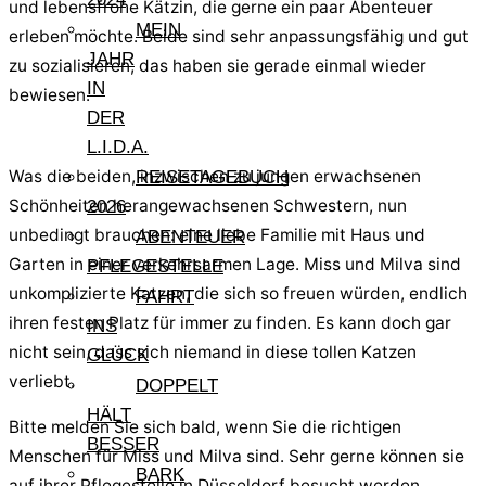
und lebensfrohe Kätzin, die gerne ein paar Abenteuer
MEIN
erleben möchte. Beide sind sehr anpassungsfähig und gut
JAHR
zu sozialisieren, das haben sie gerade einmal wieder
IN
bewiesen.
DER
L.I.D.A.
Was die beiden, inzwischen zu jungen erwachsenen
REISETAGEBUCH
Schönheiten herangewachsenen Schwestern, nun
2026
unbedingt brauchen: eine liebe Familie mit Haus und
ABENTEUER
Garten in einer verkehrsarmen Lage. Miss und Milva sind
PFLEGESTELLE
unkomplizierte Katzen, die sich so freuen würden, endlich
FAHRT
ihren festen Platz für immer zu finden. Es kann doch gar
INS
nicht sein, dass sich niemand in diese tollen Katzen
GLÜCK
verliebt.
DOPPELT
HÄLT
Bitte melden Sie sich bald, wenn Sie die richtigen
BESSER
Menschen für Miss und Milva sind. Sehr gerne können sie
BARK
auf ihrer Pflegestelle in Düsseldorf besucht werden.