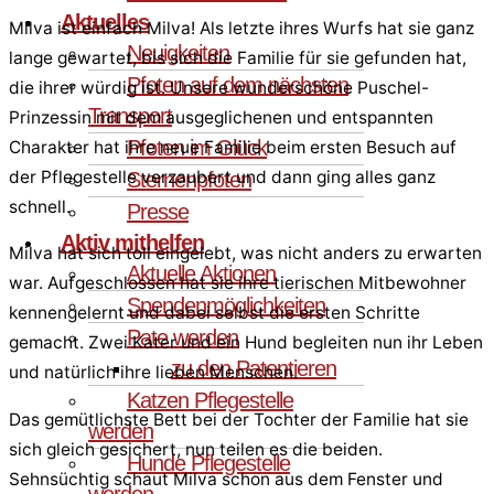
Aktuelles
Milva ist einfach Milva! Als letzte ihres Wurfs hat sie ganz
Neuigkeiten
lange gewartet, bis sich die Familie für sie gefunden hat,
Pfoten auf dem nächsten
die ihrer würdig ist. Unsere wunderschöne Puschel-
Transport
Prinzessin mit dem ausgeglichenen und entspannten
Pfoten im Glück
Charakter hat ihre neue Familie beim ersten Besuch auf
der Pflegestelle verzaubert und dann ging alles ganz
Sternenpfoten
schnell.
Presse
Aktiv mithelfen
Milva hat sich toll eingelebt, was nicht anders zu erwarten
Aktuelle Aktionen
war. Aufgeschlossen hat sie ihre tierischen Mitbewohner
Spendenmöglichkeiten
kennengelernt und dabei selbst die ersten Schritte
Pate werden
gemacht. Zwei Kater und ein Hund begleiten nun ihr Leben
zu den Patentieren
und natürlich ihre lieben Menschen.
Katzen Pflegestelle
Das gemütlichste Bett bei der Tochter der Familie hat sie
werden
sich gleich gesichert, nun teilen es die beiden.
Hunde Pflegestelle
Sehnsüchtig schaut Milva schon aus dem Fenster und
werden