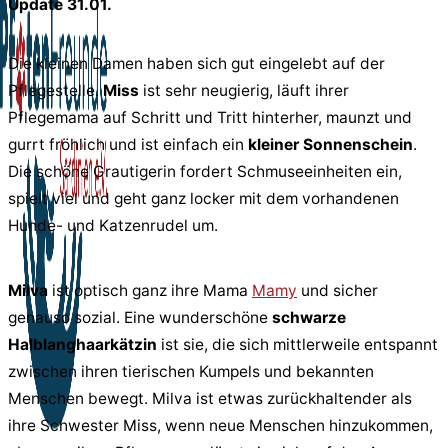
Update 31.01.
Die kleinen Damen haben sich gut eingelebt auf der
Pflegestelle.
Miss
ist sehr neugierig, läuft ihrer
Pflegemama auf Schritt und Tritt hinterher, maunzt und
gurrt fröhlich und ist einfach ein
kleiner Sonnenschein
.
Die schöne Grautigerin fordert Schmuseeinheiten ein,
spielt viel und geht ganz locker mit dem vorhandenen
Hunde- und Katzenrudel um.
Milva
ist optisch ganz ihre Mama
Mamy
und sicher
genauso sozial. Eine wunderschöne
schwarze
Halblanghaarkätzin
ist sie, die sich mittlerweile entspannt
zwischen ihren tierischen Kumpels und bekannten
Menschen bewegt. Milva ist etwas zurückhaltender als
ihre Schwester Miss, wenn neue Menschen hinzukommen,