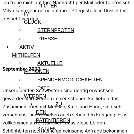
Ich freue mich auf Ihre Nachricht per Mail oder telefonisch.
PFOTEN
Milva kann sehr gerne auf ihrer Pflegestelle in Düsseldorf
IM
besucht werden.
GLÜCK
STERNPFOTEN
PRESSE
AKTIV
MITHELFEN
AKTUELLE
September 2023
AKTIONEN
SPENDENMÖGLICHKEITEN
PATE
Unsere beiden Schwestern sind richtig erwachsen
WERDEN
geworden und werden immer schöner. Sie lieben das
ZU
Zusammenleben mit Mensch, Katz‘ und Hund, sind sehr
DEN
verschmust und genießen auch schon den Freigang. Es ist
PATENTIEREN
vollkommen unverständlich, dass diese beiden
KATZEN
Schönheiten noch keine gemeinsame Anfrage bekommen