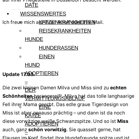
DATE
WISSENSWERTES
Ich freue mich auf Ihren Anruf oder Ihre Mail.
KATZENKRANKHEITEN
REISEKRANKHEITEN
HUNDE
HUNDERASSEN
EINEN
HUND
ADOPTIEREN
Update 17.03.
–
Die zwei kleinen Damen Milva und Miss sind zu
echten
DER
Schönheiten
herangereift. Milva hat das tolle langhaarige
VERMITTLUNGSABLAUF
Fell ihrer Mama geerbt. Das edle graue Tigerdesign von
EINE
Miss ist aber genauso prächtig – und dann ist da noch
KATZE
diese vorwitzige weiße Schwanzspitze. Und so ist
Miss
ADOPTIEREN
auch, ganz
schön vorwitzig
. Sie quasselt gerne, hat
–
Flausen im Kopf, findet ihre Hundefreunde spitze und ist