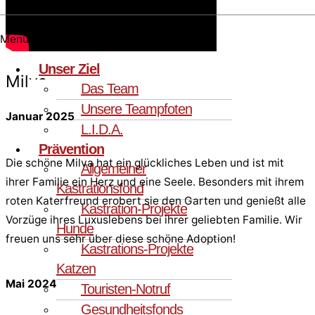
Menü
Unser Ziel
Milva
Das Team
Unsere Teampfoten
Januar 2025
L.I.D.A.
Prävention
Die schöne Milva hat ein glückliches Leben und ist mit
Allgemeiner
ihrer Familie ein Herz und eine Seele. Besonders mit ihrem
Kastrationsfond
roten Katerfreund erobert sie den Garten und genießt alle
Kastration-Projekte
Vorzüge ihres Luxuslebens bei ihrer geliebten Familie. Wir
Hunde
freuen uns sehr über diese schöne Adoption!
Kastrations-Projekte
Katzen
Mai 2024
Touristen-Notruf
Gesundheitsfonds