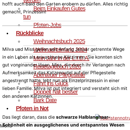
hofft auch bald den Garten erobern zu dürfen. Alles richtig
Beim Einkaufen Gutes
gemacht, Prinzessin!
tun
Pfoten-Jobs
Rückblicke
Weihnachtsbuch 2025
Weihnachtsmarkt 2024
Milva und Miss gehen seit Anfang Januar getrennte Wege
in ein Leben als erwachsene Kätzinnen. Sie konnten sich
Mein Jahr in der L.I.D.A.
gut voneinander lösen. Miss, die durch ihr Verlangen nach
Reisetagebuch 2026
Aufmerksamkeit das Katzenrudel auf der Pflegestelle
Abenteuer Pflegestelle
angestrengt hatte, lebt nun als Einzelprinzessin in einer
Fahrt ins Glück
lieben Familie. Milva ist gut integriert und versteht sich mit
Doppelt hält besser
den anderen Kätzinnen.
Bark Date
Pfoten in Not
Das liegt daran, dass die
schwarze Halblanghaar-
Schönheit ein ausgeglichenes und entspanntes Wesen
Menü