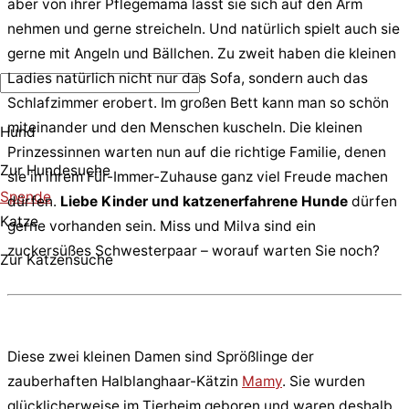
aber von ihrer Pflegemama lässt sie sich auf den Arm
nehmen und gerne streicheln. Und natürlich spielt auch sie
gerne mit Angeln und Bällchen. Zu zweit haben die kleinen
Ladies natürlich nicht nur das Sofa, sondern auch das
Schlafzimmer erobert. Im großen Bett kann man so schön
miteinander und den Menschen kuscheln. Die kleinen
Hund
Prinzessinnen warten nun auf die richtige Familie, denen
Zur Hundesuche
sie in ihrem Für-Immer-Zuhause ganz viel Freude machen
Spende
dürfen.
Liebe Kinder und katzenerfahrene Hunde
dürfen
Katze
gerne vorhanden sein. Miss und Milva sind ein
zuckersüßes Schwesterpaar – worauf warten Sie noch?
Zur Katzensuche
Diese zwei kleinen Damen sind Sprößlinge der
zauberhaften Halblanghaar-Kätzin
Mamy
. Sie wurden
glücklicherweise im Tierheim geboren und waren deshalb