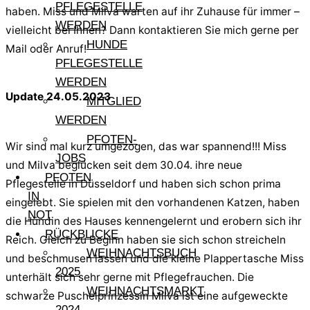
PFLEGESTELLE
haben. Miss und Milva warten auf ihr Zuhause für immer –
WERDEN
vielleicht bei Ihnen? Dann kontaktieren Sie mich gerne per
HUNDE
Mail oder Anruf!
PFLEGESTELLE
WERDEN
Update 24.05.2023
MITGLIED
WERDEN
PFOTEN-
Wir sind mal kurz umgezogen, das war spannend!!! Miss
JOBS
und Milva beglücken seit dem 30.04. ihre neue
PFOTEN
Pflegestelle in Düsseldorf und haben sich schon prima
IN
eingelebt. Sie spielen mit den vorhandenen Katzen, haben
NOT
die Hündin des Hauses kennengelernt und erobern sich ihr
RÜCKBLICKE
Reich. Gleich zu Beginn haben sie sich schon streicheln
WEIHNACHTSBUCH
und beschmusen lassen und die kleine Plappertasche Miss
2025
unterhält sich sehr gerne mit Pflegefrauchen. Die
WEIHNACHTSMARKT
schwarze Puschelprinzessin Milva ist eine aufgeweckte
2024