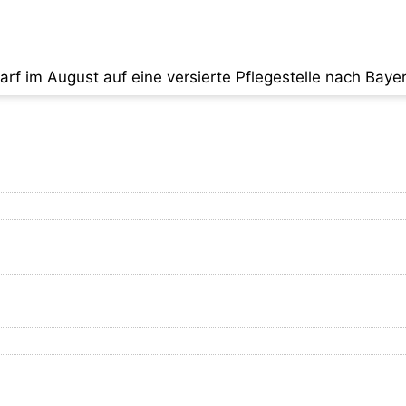
arf im August auf eine versierte Pflegestelle nach Baye
 begleitet hat, sucht diese besondere Katzenmama nun s
flegestelle nach Kiel reisen. Hier empfängt die hübsche