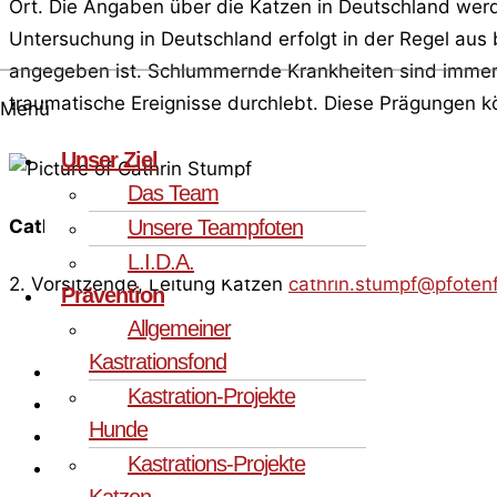
Ort. Die Angaben über die Katzen in Deutschland werde
Untersuchung in Deutschland erfolgt in der Regel aus 
angegeben ist. Schlummernde Krankheiten sind immer m
traumatische Ereignisse durchlebt. Diese Prägungen k
Menü
Unser Ziel
Das Team
Unsere Teampfoten
Cathrin Stumpf
L.I.D.A.
2. Vorsitzende, Leitung Katzen
cathrin.stumpf@pfoten
Prävention
Allgemeiner
Kastrationsfond
Vermittlungsstatus: sucht Zuhause
Kastration-Projekte
Aufenthaltsland: Sardinien
Hunde
Aufenthaltsort: L.I.D.A. Olbia
Kastrations-Projekte
Geb.-Datum (ca.): 01.06.2025
Katzen