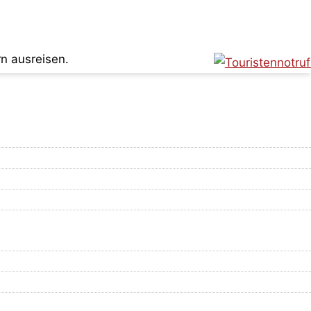
rn ausreisen.
elbst ihr Glück!
 Glückskätzin gerne Besuch!