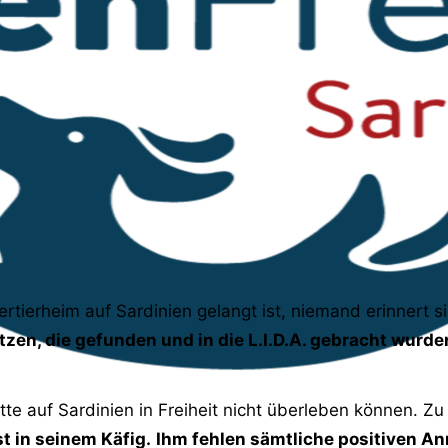
rtierheim auf Sardinien gelangt ist, niemand erinnert 
tzen, die gefunden und in die L.I.D.A. gebracht wurde
tte auf Sardinien in Freiheit nicht überleben können. Zu 
st in seinem Käfig.
Ihm fehlen sämtliche positiven An