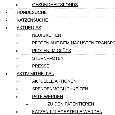
GESUNDHEITSFONDS
HUNDESUCHE
Cirillino
KATZENSUCHE
AKTUELLES
Cirillino hat großes Glück und ein Zuhause gefunden
NEUIGKEITEN
weiterlesen »
PFOTEN AUF DEM NÄCHSTEN TRANSP
PFOTEN IM GLÜCK
Cleonice
STERNPFOTEN
PRESSE
Cleonice hat es geschafft! Sie ist in Deutschland ange
AKTIV MITHELFEN
weiterlesen »
AKTUELLE AKTIONEN
SPENDENMÖGLICHKEITEN
Pfote in Not
PATE WERDEN
ZU DEN PATENTIEREN
Iole
KATZEN PFLEGESTELLE WERDEN