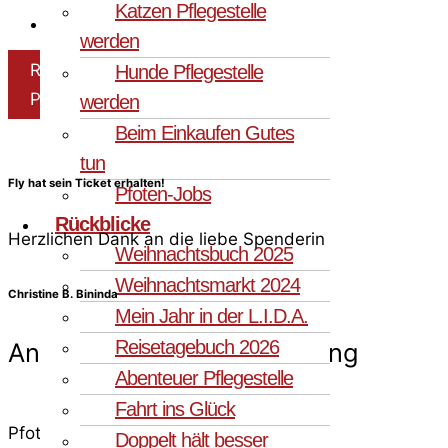
Katzen Pflegestelle
Katzenschnupfen/-seuche: Ja
werden
Reisespende
Hunde Pflegestelle
Pflegespende
werden
Beim Einkaufen Gutes
tun
Fly hat sein Ticket erhalten!
Pfoten-Jobs
Rückblicke
Herzlichen Dank an die liebe Spenderin
Weihnachtsbuch 2025
Weihnachtsmarkt 2024
Christine B. Bininda
Mein Jahr in der L.I.D.A.
Reisetagebuch 2026
Andere Katzen in Vermittlung
Abenteuer Pflegestelle
Fahrt ins Glück
Pfote in Not
Doppelt hält besser