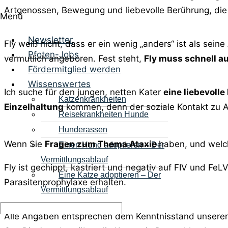
Artgenossen, Bewegung und liebevolle Berührung, die
Menü
Newsletter
Fly weiß nicht, dass er ein wenig „anders“ ist als sei
Pfoten-Jobs
vermutlich angeboren. Fest steht,
Fly muss schnell a
Fördermitglied werden
Wissenswertes
Ich suche für den jungen, netten Kater
eine liebevoll
Katzenkrankheiten
Einzelhaltung
kommen, denn der soziale Kontakt zu Ar
Reisekrankheiten Hunde
Hunderassen
Wenn Sie
Fragen zum Thema Ataxie
haben, und welch
Einen Hund adoptieren – Der
Vermittlungsablauf
Fly ist gechippt, kastriert und negativ auf FIV und F
Eine Katze adoptieren – Der
Parasitenprophylaxe erhalten.
Vermittlungsablauf
Alle Angaben entsprechen dem Kenntnisstand unserer s