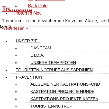
Bark Date
Tremolina
Pfoten in Not
Tremolina ist eine bezaubernde Katze mit Ataxie, sie d
Menü
weiterlesen »
UNSER ZIEL
Mami
DAS TEAM
L.I.D.A.
Nachdem Mami ihre Kitten mit viel Fürsorge ins Leben
UNSERE TEAMPFOTEN
weiterlesen »
TOURISTEN-NOTRUFE AUS SARDINIEN
PRÄVENTION
ALLGEMEINER KASTRATIONSFOND
Lidina
KASTRATION-PROJEKTE HUNDE
Lidina hat großes Glück und darf auf eine erfahrene P
KASTRATIONS-PROJEKTE KATZEN
weiterlesen »
TOURISTEN-NOTRUF