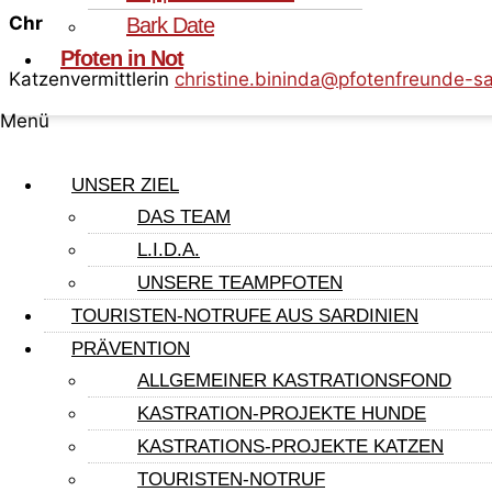
Christine Bininda
Bark Date
Pfoten in Not
Katzenvermittlerin
christine.bininda@pfotenfreunde-sa
Menü
UNSER ZIEL
Pfote im Glück
DAS TEAM
L.I.D.A.
Aufenthaltsland: Deutschland
UNSERE TEAMPFOTEN
Aufenthaltsort: 21079 Hamburg
TOURISTEN-NOTRUFE AUS SARDINIEN
Geb.-Datum (ca.): 01.05.2022
PRÄVENTION
Geschlecht: weiblich
ALLGEMEINER KASTRATIONSFOND
Rasse: Europäisch Kurzhaar
KASTRATION-PROJEKTE HUNDE
Fell: getigert
KASTRATIONS-PROJEKTE KATZEN
Altersklasse: Jungkatze
TOURISTEN-NOTRUF
kastriert: Ja