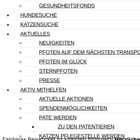
Krankheiten: Keine bekannten Krankheiten
GESUNDHEITSFONDS
Handicaps: Keine bekannten Handicaps
HUNDESUCHE
gechippt: Ja
KATZENSUCHE
Haltung: Freigang
AKTUELLES
Charakter: verspielt, Menschen gegenüber noch etw
NEUIGKEITEN
PFOTEN AUF DEM NÄCHSTEN TRANSP
Test- und Impfstatus
PFOTEN IM GLÜCK
Katzenaids (FIV): negativ
STERNPFOTEN
Leukose (FeLV): negativ
PRESSE
Tollwut: Ja
AKTIV MITHELFEN
Katzenschnupfen/-seuche: Ja
AKTUELLE AKTIONEN
SPENDENMÖGLICHKEITEN
Reisespende
PATE WERDEN
Pflegespende
ZU DEN PATENTIEREN
KATZEN PFLEGESTELLE WERDEN
Falchinas Reiseticket ist komplett finanziert!
Herzliche