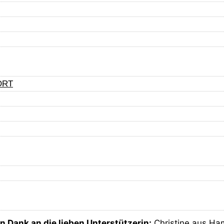
as vorsichtig, aber viel Potential
ORT
n Dank an die lieben Unterstützerin:
Christine aus Ha