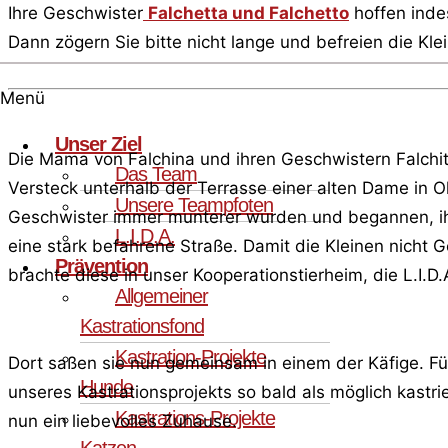
Ihre Geschwister
Falchetta und Falchetto
hoffen indes
Dann zögern Sie bitte nicht lange und befreien die Kle
Menü
Unser Ziel
Die Mama von Falchina und ihren Geschwistern Falchitta
Das Team
Versteck unterhalb der Terrasse einer alten Dame in Ol
Unsere Teampfoten
Geschwister immer munterer wurden und begannen, ih
L.I.D.A.
eine stark befahrene Straße. Damit die Kleinen nicht
Prävention
brachte diese in unser Kooperationstierheim, die L.I.D.
Allgemeiner
Kastrationsfond
Kastration-Projekte
Dort saßen sie nun gemeinsam in einem der Käfige. F
Hunde
unseres Kastrationsprojekts so bald als möglich kastrie
Kastrations-Projekte
nun ein liebevolles Zuhause.
Katzen