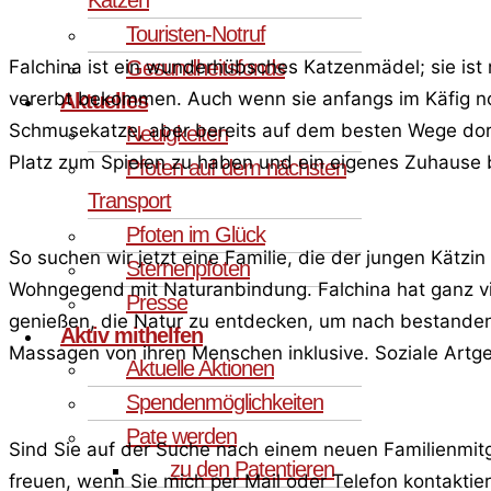
Touristen-Notruf
Falchina ist ein wunderhübsches Katzenmädel; sie ist ni
Gesundheitsfonds
vererbt bekommen. Auch wenn sie anfangs im Käfig noc
Aktuelles
Schmusekatze, aber bereits auf dem besten Wege dorthi
Neuigkeiten
Platz zum Spielen zu haben und ein eigenes Zuhause 
Pfoten auf dem nächsten
Transport
Pfoten im Glück
So suchen wir jetzt eine Familie, die der jungen Kätz
Sternenpfoten
Wohngegend mit Naturanbindung. Falchina hat ganz vi
Presse
genießen, die Natur zu entdecken, um nach bestandene
Aktiv mithelfen
Massagen von ihren Menschen inklusive. Soziale Artg
Aktuelle Aktionen
Spendenmöglichkeiten
Pate werden
Sind Sie auf der Suche nach einem neuen Familienmitgl
zu den Patentieren
freuen, wenn Sie mich per Mail oder Telefon kontaktie