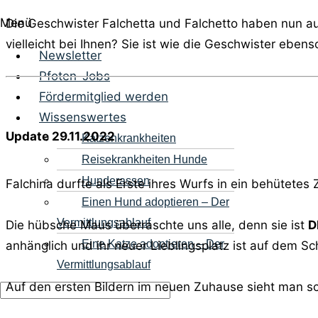
Menü
Die Geschwister Falchetta und Falchetto haben nun au
vielleicht bei Ihnen? Sie ist wie die Geschwister eben
Newsletter
Pfoten-Jobs
Fördermitglied werden
Wissenswertes
Update 29.11.2022
Katzenkrankheiten
Reisekrankheiten Hunde
Hunderassen
Falchina durfte als Erste ihres Wurfs in ein behütete
Einen Hund adoptieren – Der
Vermittlungsablauf
Die hübsche Maus überraschte uns alle, denn sie ist
D
Eine Katze adoptieren – Der
anhänglich und ihr neuer Lieblingsplatz ist auf dem Sc
Vermittlungsablauf
Auf den ersten Bildern im neuen Zuhause sieht man sc