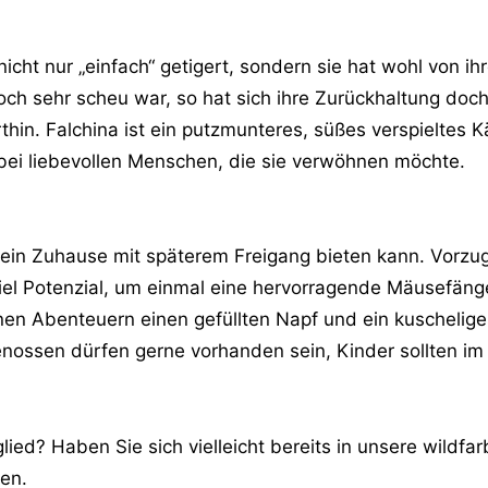
cht nur „einfach“ getigert, sondern sie hat wohl von ihr
h sehr scheu war, so hat sich ihre Zurückhaltung doch 
n. Falchina ist ein putzmunteres, süßes verspieltes Kä
bei liebevollen Menschen, die sie verwöhnen möchte.
in ein Zuhause mit späterem Freigang bieten kann. Vorz
el Potenzial, um einmal eine hervorragende Mäusefänge
n Abenteuern einen gefüllten Napf und ein kuscheliges
enossen dürfen gerne vorhanden sein, Kinder sollten i
ied? Haben Sie sich vielleicht bereits in unsere wildfa
ren.