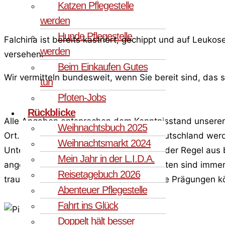
Katzen Pflegestelle
werden
Hunde Pflegestelle
Falchina ist bereits kastriert, gechippt und auf Leuk
werden
versehen.
Beim Einkaufen Gutes
Wir vermitteln bundesweit, wenn Sie bereit sind, das 
tun
Pfoten-Jobs
Rückblicke
Alle Angaben entsprechen dem Kenntnisstand unserer s
Weihnachtsbuch 2025
Ort. Die Angaben über die Katzen in Deutschland werde
Weihnachtsmarkt 2024
Untersuchung in Deutschland erfolgt in der Regel aus 
Mein Jahr in der L.I.D.A.
angegeben ist. Schlummernde Krankheiten sind immer m
Reisetagebuch 2026
traumatische Ereignisse durchlebt. Diese Prägungen k
Abenteuer Pflegestelle
Fahrt ins Glück
Doppelt hält besser