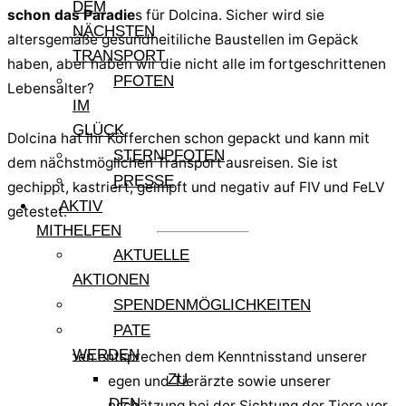
DEM
schon das Paradie
s für Dolcina. Sicher wird sie
NÄCHSTEN
altersgemäße gesundheitiliche Baustellen im Gepäck
TRANSPORT
haben, aber haben wir die nicht alle im fortgeschrittenen
PFOTEN
Lebensalter?
IM
GLÜCK
Dolcina hat ihr Köfferchen schon gepackt und kann mit
STERNPFOTEN
dem nächstmöglichen Transport ausreisen. Sie ist
PRESSE
gechippt, kastriert, geimpft und negativ auf FIV und FeLV
AKTIV
getestet.
MITHELFEN
AKTUELLE
AKTIONEN
SPENDENMÖGLICHKEITEN
PATE
WERDEN
Alle Angaben entsprechen dem Kenntnisstand unserer
ZU
sardischen Kollegen und Tierärzte sowie unserer
DEN
persönlichen Einschätzung bei der Sichtung der Tiere vor