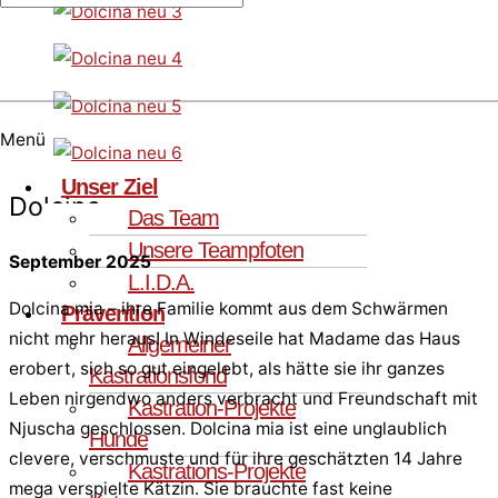
Menü
Unser Ziel
Dolcina
Das Team
Unsere Teampfoten
September 2025
L.I.D.A.
Dolcina mia – ihre Familie kommt aus dem Schwärmen
Prävention
nicht mehr heraus! In Windeseile hat Madame das Haus
Allgemeiner
erobert, sich so gut eingelebt, als hätte sie ihr ganzes
Kastrationsfond
Leben nirgendwo anders verbracht und Freundschaft mit
Kastration-Projekte
Njuscha geschlossen. Dolcina mia ist eine unglaublich
Hunde
clevere, verschmuste und für ihre geschätzten 14 Jahre
Kastrations-Projekte
mega verspielte Kätzin. Sie brauchte fast keine