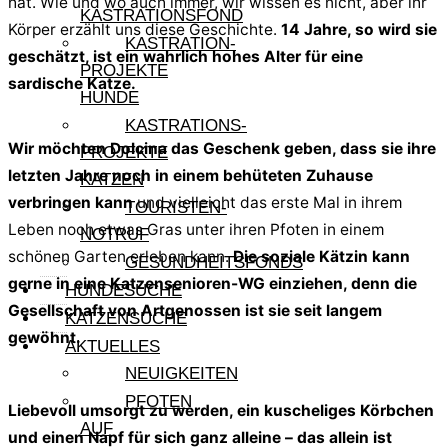
hat. Wie und wo auch immer, wir wissen es nicht, aber ihr
KASTRATIONSFOND
Körper erzählt uns diese Geschichte.
14 Jahre, so wird sie
KASTRATION-
geschätzt, ist ein wahrlich hohes Alter für eine
PROJEKTE
sardische Katze.
HUNDE
KASTRATIONS-
Wir möchten Dolcina das Geschenk geben, dass sie ihre
PROJEKTE
letzten Jahre noch in einem behüteten Zuhause
KATZEN
verbringen kann
und vielleicht das erste Mal in ihrem
TOURISTEN-
Leben noch etwas Gras unter ihren Pfoten in einem
NOTRUF
schönen Garten erleben kann.
Die soziale Kätzin kann
GESUNDHEITSFONDS
gerne in eine Katzensenioren-WG einziehen, denn die
HUNDESUCHE
Gesellschaft von Artgenossen ist sie seit langem
KATZENSUCHE
gewöhnt.
AKTUELLES
NEUIGKEITEN
PFOTEN
Liebevoll umsorgt zu werden, ein kuscheliges Körbchen
AUF
und einen Napf für sich ganz alleine – das allein ist