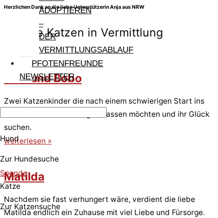
Herzlichen Dank an die liebe Unterstützerin Anja aus NRW
ADOPTIEREN
–
Andere Katzen in Vermittlung
DER
VERMITTLUNGSABLAUF
PFOTENFREUNDE
Biba und Bobo
NEWSLETTER
Zwei Katzenkinder die nach einem schwierigen Start ins
Leben endlich den Käfig verlassen möchten und ihr Glück
suchen.
Hund
weiterlesen »
Zur Hundesuche
Spende
Matilda
Katze
Nachdem sie fast verhungert wäre, verdient die liebe
Zur Katzensuche
Matilda endlich ein Zuhause mit viel Liebe und Fürsorge.