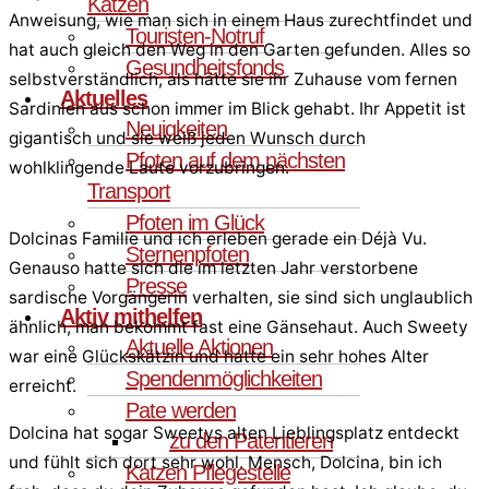
Katzen
Anweisung, wie man sich in einem Haus zurechtfindet und
Touristen-Notruf
hat auch gleich den Weg in den Garten gefunden. Alles so
Gesundheitsfonds
selbstverständlich, als hätte sie ihr Zuhause vom fernen
Aktuelles
Sardinien aus schon immer im Blick gehabt. Ihr Appetit ist
Neuigkeiten
gigantisch und sie weiß jeden Wunsch durch
Pfoten auf dem nächsten
wohlklingende Laute vorzubringen.
Transport
Pfoten im Glück
Dolcinas Familie und ich erleben gerade ein Déjà Vu.
Sternenpfoten
Genauso hatte sich die im letzten Jahr verstorbene
Presse
sardische Vorgängerin verhalten, sie sind sich unglaublich
Aktiv mithelfen
ähnlich, man bekommt fast eine Gänsehaut. Auch Sweety
Aktuelle Aktionen
war eine Glückskätzin und hatte ein sehr hohes Alter
Spendenmöglichkeiten
erreicht.
Pate werden
Dolcina hat sogar Sweetys alten Lieblingsplatz entdeckt
zu den Patentieren
und fühlt sich dort sehr wohl. Mensch, Dolcina, bin ich
Katzen Pflegestelle