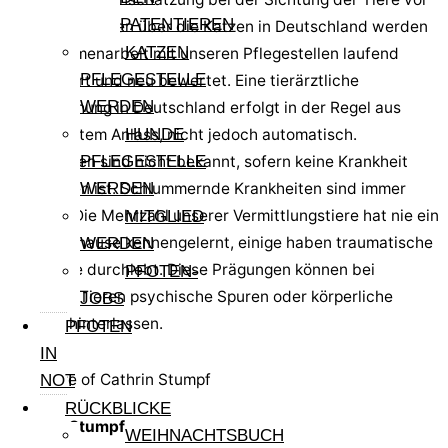
PATENTIEREN
Ort. Die Angaben über die Katzen in Deutschland werden
KATZEN
in Zusammenarbeit mit unseren Pflegestellen laufend
PFLEGESTELLE
aktualisiert und neu bewertet. Eine tierärztliche
WERDEN
Untersuchung in Deutschland erfolgt in der Regel aus
begründetem Anlass, nicht jedoch automatisch.
HUNDE
Krankheiten sind nicht bekannt, sofern keine Krankheit
PFLEGESTELLE
angegeben ist. Schlummernde Krankheiten sind immer
WERDEN
möglich. Die Mehrzahl unserer Vermittlungstiere hat nie ein
MITGLIED
festes Zuhause kennengelernt, einige haben traumatische
WERDEN
Ereignisse durchlebt. Diese Prägungen können bei
PFOTEN-
manchen Tieren psychische Spuren oder körperliche
JOBS
Defizite hinterlassen.
PFOTEN
IN
NOT
RÜCKBLICKE
Cathrin Stumpf
WEIHNACHTSBUCH