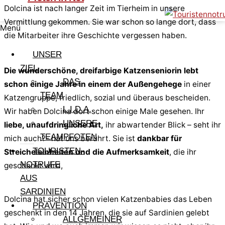
Dolcina ist nach langer Zeit im Tierheim in unsere
Vermittlung gekommen. Sie war schon so lange dort, dass
Menü
die Mitarbeiter ihre Geschichte vergessen haben.
UNSER
ZIEL
Die wunderschöne, dreifarbige Katzenseniorin lebt
DAS
schon einige Jahre in einem der Außengehege
in einer
TEAM
Katzengruppe, friedlich, sozial und überaus bescheiden.
L.I.D.A.
Wir haben Dolcina dort schon einige Male gesehen. Ihr
UNSERE
liebe, unaufdringliche Art,
ihr abwartender Blick – seht ihr
TEAMPFOTEN
mich auch?- hat uns berührt. Sie ist
dankbar für
TOURISTEN-
Streicheleinheiten und die Aufmerksamkeit
, die ihr
NOTRUFE
geschenkt wird,
AUS
SARDINIEN
Dolcina hat sicher schon vielen Katzenbabies das Leben
PRÄVENTION
geschenkt in den 14 Jahren, die sie auf Sardinien gelebt
ALLGEMEINER