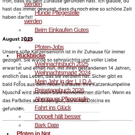
froh, dass du dein Zuhause gefunden hast. Ich glaube, du
werden
hast das immer gewusst, dass du noch eine so schöne Zeit
Hunde Pflegestelle
haben darfst!
werden
Beim Einkaufen Gutes
tun
August 2025
Pfoten-Jobs
Unsere süße Katzenseniorin ist in ihr Zuhause für immer
Rückblicke
gezogen. Sie wurde so sehnsüchtig und voller Liebe
Weihnachtsbuch 2025
erwartet und erhält nun, mit ihren gestandenen 14 Jahren,
Weihnachtsmarkt 2024
endlich das Leben, das sie verdient hat. Sicher gibt es
Mein Jahr in der L.I.D.A.
bald Fotos aus dem neuen Zuhause. Ihre Katzenkumpeline
Reisetagebuch 2026
Njuscha wird sie auch bald kennenlernen dürfen. Wenn es
Abenteuer Pflegestelle
das Paradies auf Erden gibt, dann hat Dolcina es
Fahrt ins Glück
gefunden.
Doppelt hält besser
Bark Date
Pfoten in Not