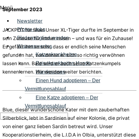
Menü
September 2023
Newsletter
Pfoten-Jobs
JACKPOT für Blue! Unser XL-Tiger durfte im September in
Fördermitglied werden
sein Zuhause für immer reisen – und was für ein Zuhause!
Wissenswertes
Es gefällt ihm so sehr, dass er endlich seine Menschen
Katzenkrankheiten
gefunden hat, von denen er sich so richtig verwöhnen
Reisekrankheiten Hunde
lassen kann. Bald wird er auch seine Katzenkumpels
kennenlernen. Wir werden weiter berichten.
Hunderassen
Einen Hund adoptieren – Der
Vermittlungsablauf
Eine Katze adoptieren – Der
Vermittlungsablauf
Blue, dieser wunderschöne Kater mit dem zauberhaften
Silberblick, lebt in Sardinien auf einer Kolonie, die privat
von einer ganz lieben Sardin betreut wird. Unser
Kooperationstierheim, die L.I.D.A in Olbia, unterstützt diese