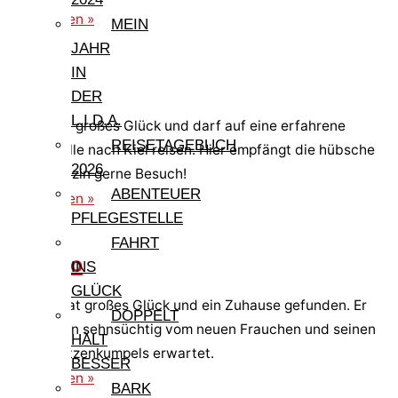
weiterlesen »
MEIN
JAHR
IN
Lidina
DER
L.I.D.A.
Lidina hat großes Glück und darf auf eine erfahrene
REISETAGEBUCH
Pflegestelle nach Kiel reisen. Hier empfängt die hübsche
2026
Glückskätzin gerne Besuch!
ABENTEUER
weiterlesen »
PFLEGESTELLE
FAHRT
Cirillino
INS
GLÜCK
Cirillino hat großes Glück und ein Zuhause gefunden. Er
DOPPELT
wird schon sehnsüchtig vom neuen Frauchen und seinen
HÄLT
neuen Katzenkumpels erwartet.
BESSER
weiterlesen »
BARK