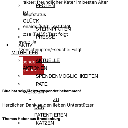
Charakter: freundlicher Kater im besten Alter
PFOTEN
IM
Test- und Impfstatus
GLÜCK
Katzenaids (FIV): Test folgt
STERNPFOTEN
Leukose (FeLV): Test folgt
PRESSE
Tollwut: Ja
AKTIV
Katzenschnupfen/-seuche: Folgt
MITHELFEN
AKTUELLE
Reisespende
AKTIONEN
Pflegespende
SPENDENMÖGLICHKEITEN
PATE
Blue hat sein Ticket gespendet bekommen!
WERDEN
ZU
Herzlichen Dank an den lieben Unterstützer
DEN
PATENTIEREN
Thomas Heber aus Brandenburg
KATZEN