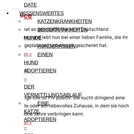
DATE
WISSENSWERTES
Cleonice
KATZENKRANKHEITEN
Cleonice hat es geschafft! Sie ist in Deutschland
REISEKRANKHEITEN
angekommen und lebt nun bei einer lieben Familie, die ihr
HUNDE
einen Pflegeplatz auf Lebenszeit geschenkt hat.
HUNDERASSEN
weiterlesen »
EINEN
HUND
Pfote in Not
ADOPTIEREN
–
Iole
DER
VERMITTLUNGSABLAUF
Die elfjährige Iole ist FIV positiv. Sie sucht dringend eine
EINE
Pflegestelle oder ein liebevolles Zuhause, in dem sie noch
KATZE
einige schöne Jahre verbringen kann.
ADOPTIEREN
weiterlesen »
–