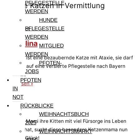
PFLEGESTELLE
Andere Katzen in Vermittlung
WERDEN
HUNDE
PFLEGESTELLE
Pfote in Not
WERDEN
Tremolina
MITGLIED
WERDEN
Tremolina ist eine bezaubernde Katze mit Ataxie, sie darf
PFOTEN-
im August auf eine versierte Pflegestelle nach Bayern
JOBS
ausreisen.
PFOTEN
weiterlesen »
IN
NOT
Mami
RÜCKBLICKE
WEIHNACHTSBUCH
Nachdem Mami ihre Kitten mit viel Fürsorge ins Leben
2025
begleitet hat, sucht diese besondere Katzenmama nun
WEIHNACHTSMARKT
selbst ihr Glück!
2024