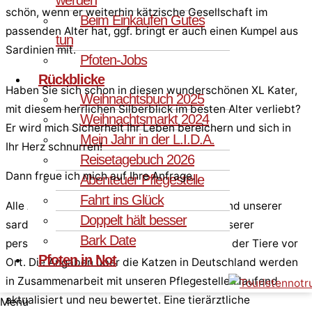
schön, wenn er weiterhin kätzische Gesellschaft im
Beim Einkaufen Gutes
passenden Alter hat, ggf. bringt er auch einen Kumpel aus
tun
Sardinien mit.
Pfoten-Jobs
Rückblicke
Haben Sie sich schon in diesen wunderschönen XL Kater,
Weihnachtsbuch 2025
mit diesem herrlichen Silberblick im besten Alter verliebt?
Weihnachtsmarkt 2024
Er wird mich Sicherheit Ihr Leben bereichern und sich in
Mein Jahr in der L.I.D.A.
Ihr Herz schnurren!
Reisetagebuch 2026
Dann freue ich mich auf Ihre Anfrage.
Abenteuer Pflegestelle
Fahrt ins Glück
Alle Angaben entsprechen dem Kenntnisstand unserer
Doppelt hält besser
sardischen Kollegen und Tierärzte sowie unserer
Bark Date
persönlichen Einschätzung bei der Sichtung der Tiere vor
Pfoten in Not
Ort. Die Angaben über die Katzen in Deutschland werden
in Zusammenarbeit mit unseren Pflegestellen laufend
aktualisiert und neu bewertet. Eine tierärztliche
Menü