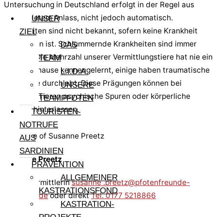
Untersuchung in Deutschland erfolgt in der Regel aus
begründetem Anlass, nicht jedoch automatisch.
UNSER
Krankheiten sind nicht bekannt, sofern keine Krankheit
ZIEL
angegeben ist. Schlummernde Krankheiten sind immer
DAS
möglich. Die Mehrzahl unserer Vermittlungstiere hat nie ein
TEAM
festes Zuhause kennengelernt, einige haben traumatische
L.I.D.A.
Ereignisse durchlebt. Diese Prägungen können bei
UNSERE
manchen Tieren psychische Spuren oder körperliche
TEAMPFOTEN
Defizite hinterlassen.
TOURISTEN-
NOTRUFE
AUS
SARDINIEN
Susanne Preetz
PRÄVENTION
ALLGEMEINER
Katzenvermittlerin
susanne .preetz@pfotenfreunde-
KASTRATIONSFOND
sardinien.de
oder direkt
Tel. 0177 5218866
KASTRATION-