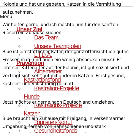
Kolonie und hat uns gebeten, Katzen in die Vermittlung
aufzunehmen.
Menü
Wir helfen gerne, und ich möchte nun für den sanften
Unser Ziel
Riesen ein Zuhause suchen.
Das Team
Unsere Teampfoten
Blue ist ein stattlicher Kater, der ganz offensichtlich gutes
L.I.D.A.
Fressen mag (und auch ein wenig abspecken muss). Er
Prävention
lebt seit Kittenalter auf der Kolonie, ist gut sozialisiert und
Allgemeiner
verträgt sich sehr gut mit anderen Katzen. Er ist gesund,
Kastrationsfond
kastriert und vollständig geimpft.
Kastration-Projekte
Hunde
Jetzt möchte er gerne nach Deutschland umziehen.
Kastrations-Projekte
Katzen
Blue braucht ein Zuhause mit Freigang, in verkehrsarmer
Touristen-Notruf
Umgebung, fernab von Bahnschienen und stark
Gesundheitsfonds