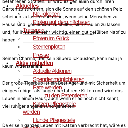
befahrenen Straßen. Er wird es genießen durch Ihren
Aktuelles
Garten zu stromern, sich die Sonne auf den schönen Pelz
Neuigkeiten
scheinen zu lassen und dann, wenn seine Menschen zu
Pfoten auf dem nächsten
Hause sind, gemeinsam zu chillen, sich kraulen zu lassen
Transport
und, für ihn sicher sehr wichtig, einen gut gefüllten Napf zu
Pfoten im Glück
haben.
Sternenpfoten
Presse
Seinem Charme, den sein Silberblick auslöst, kann man ja
Aktiv mithelfen
kaum widerstehen!
Aktuelle Aktionen
Spendenmöglichkeiten
Der große Tigerbub ist ein Best Ager und mit Sicherheit um
Pate werden
einiges ruhiger als junge unerfahrene Kitten und wird das
zu den Patentieren
Leben in einem Haus, auch wenn er es noch nicht kennt,
Katzen Pflegestelle
viel ruhiger angehen und genießen.
werden
Hunde Pflegestelle
Da er sein ganzes Leben mit Katzen verbracht hat, wäre es
werden