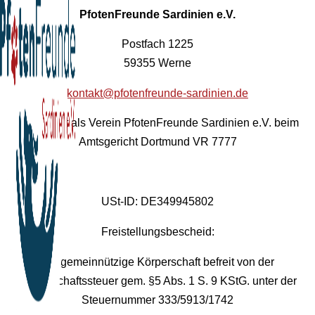
PfotenFreunde Sardinien e.V.
Postfach 1225
59355 Werne
kontakt@pfotenfreunde-sardinien.de
Registriert als Verein PfotenFreunde Sardinien e.V. beim
Amtsgericht Dortmund VR 7777
USt-ID: DE349945802
Freistellungsbescheid:
Als gemeinnützige Körperschaft befreit von der
Körperschaftssteuer gem. §5 Abs. 1 S. 9 KStG. unter der
Steuernummer 333/5913/1742