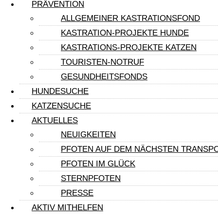
VR 7777
PRÄVENTION
ALLGEMEINER KASTRATIONSFOND
KASTRATION-PROJEKTE HUNDE
USt-ID: DE349945802
KASTRATIONS-PROJEKTE KATZEN
TOURISTEN-NOTRUF
Freistellungsbescheid:
GESUNDHEITSFONDS
Als gemeinnützige Körperschaft befreit von
HUNDESUCHE
der Körperschaftssteuer gem. §5 Abs. 1 S. 9
KATZENSUCHE
KStG. unter der Steuernummer
AKTUELLES
333/5913/1742
NEUIGKEITEN
UNSER ZIEL
PFOTEN AUF DEM NÄCHSTEN TRANSP
PFOTEN IM GLÜCK
SPENDEN OHNE EIGENES
STERNPFOTEN
GELD
PRESSE
AKTIV MITHELFEN
AKTIV MITHELFEN