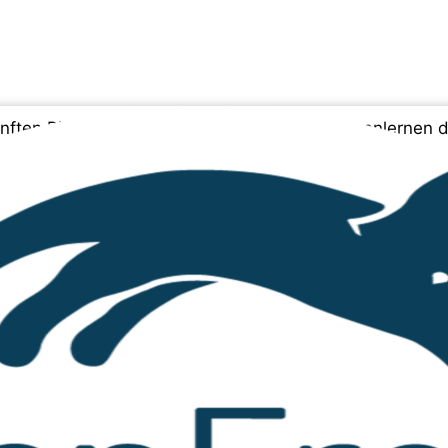
nften Riesen im Januar 2023 persönlich kennenlernen dü
ür Solomon’s so nötige Untersuchung komplett zusamme