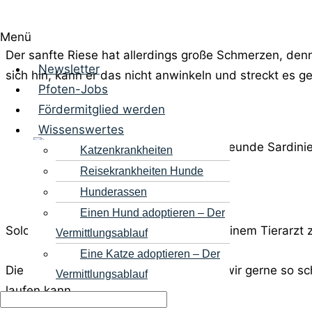
Menü
Der sanfte Riese hat allerdings große Schmerzen, denn 
Newsletter
sich hin, kann er das nicht anwinkeln und streckt es g
Pfoten-Jobs
Fördermitglied werden
Wissenswertes
Katzenkrankheiten
Reisekrankheiten Hunde
Hunderassen
Einen Hund adoptieren – Der
Solomon muss auf Sardinien dringend einem Tierarzt 
Vermittlungsablauf
Eine Katze adoptieren – Der
Die notwendige Untersuchung würden wir gerne so sch
Vermittlungsablauf
laufen kann.