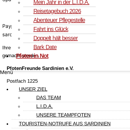
Mein Jahr in der L.I.D.A.
Reisetagebuch 2026
Abenteuer Pflegestelle
Paypal: spenden@pfotenfreunde-
Fahrt ins Glück
sardinien.de
Doppelt hält besser
Bark Date
Ihre Spende kann steuerlich geltend
Pfoten in Not
gemacht werden.
PfotenFreunde Sardinien e.V.
Menü
Postfach 1225
59355 Werne
UNSER ZIEL
DAS TEAM
kontakt@pfotenfreunde-sardinien.de
L.I.D.A.
Registriert als Verein PfotenFreunde
UNSERE TEAMPFOTEN
Sardinien e.V. beim Amtsgericht Dortmund
TOURISTEN-NOTRUFE AUS SARDINIEN