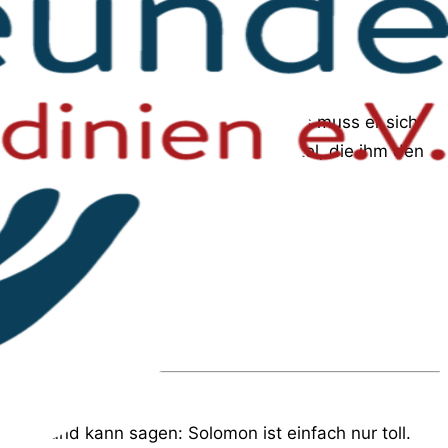
struktur hat, also einen Haarriss. Dies muss er sich
olomon bekommt weiterhin Schmerzmittel, die ihm den
rfen und kann sagen: Solomon ist einfach nur toll.