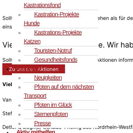
Kastrationsfond
Kastration-Projekte
Sollten mehr Spenden für Solomon eingehen als für d
Hunde
einsetzen.
Kastrations-Projekte
Katzen
Vielen Dank für Ihr Interesse. Wir h
Touristen-Notruf
Gesundheitsfonds
Sollten Sie sich über unsere laufenden Aktionen inform
Aktuelles
Zu unseren Aktionen
Neuigkeiten
Vielen Dank an die Spender:innen:
Pfoten auf dem nächsten
Transport
Vanessa aus Mecklenburg-Vorpommern
Pfoten im Glück
Steffi aus Nordrhein-Westfalen
Sternenpfoten
Presse
Detlef & Dagmar Schulze-Frieling aus Nordrhein-Westf
Aktiv mithelfen