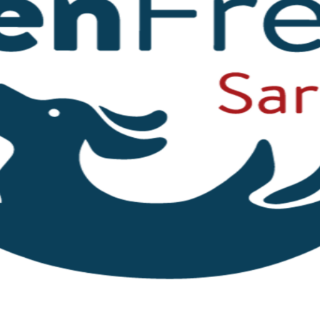
estellt, dass Solomon einen kleinen Riss in der Knochen
 Der Haarriss verheilt mit der Zeit von alleine und S
äre diese Untersuchung nicht möglich gewesen.
nften Riesen im Januar 2023 persönlich kennenlernen dü