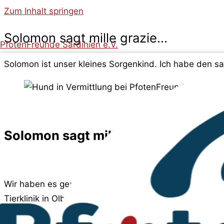
Zum Inhalt springen
Solomon sagt mille grazie…
PfotenFreunde Sardinien e.V.
Solomon ist unser kleines Sorgenkind. Ich habe den sa
Solomon sagt mille grazie…
Wir haben es geschafft. Dank Ihnen, ist die Summe f
Tierklinik in Olbia vorgestellt werden.