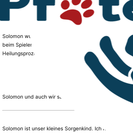
Solomon wurde in der Klinik geröntgt und man hat festg
beim Spielen oder Rennen im Gehege zugezogen haben.
Heilungsprozess erträglicher machen.
Solomon und auch wir sagen
mille grazie…
Ohne Sie w
Solomon ist unser kleines Sorgenkind. Ich habe den sa