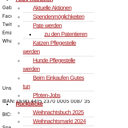
Gabriele & Werner aus Bayern
Aktuelle Aktionen
Facebook
Spendenmöglichkeiten
Twitter
Pate werden
Email
zu den Patentieren
WhatsApp
Katzen Pflegestelle
werden
Hunde Pflegestelle
werden
Beim Einkaufen Gutes
tun
Unser Spendenkonto
Pfoten-Jobs
IBAN: DE90 4415 2370 0005 0087 35
Rückblicke
Weihnachtsbuch 2025
BIC: WELADED1LUN
Weihnachtsmarkt 2024
Sparkasse an der Lippe