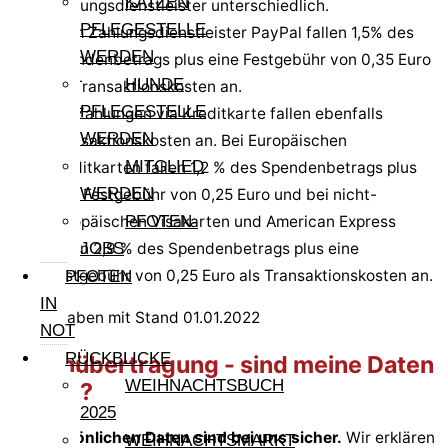
KATZEN
Zahlungsdienstleister unterschiedlich.
PFLEGESTELLE
Beim Zahlungsdienstleister PayPal fallen 1,5% des
WERDEN
Spendenbetrags plus eine Festgebühr von 0,35 Euro
HUNDE
als Transaktionskosten an.
PFLEGESTELLE
Bei Zahlungen via Kreditkarte fallen ebenfalls
WERDEN
Transaktionskosten an. Bei Europäischen
MITGLIED
Kreditkarten fallen 1,2 % des Spendenbetrags plus
WERDEN
eine Festgebühr von 0,25 Euro und bei nicht-
PFOTEN-
europäischen Visakarten und American Express
JOBS
fallen 2,9 % des Spendenbetrags plus eine
Festgebühr von 0,25 Euro als Transaktionskosten an.
PFOTEN
IN
Alle Angaben mit Stand 01.01.2022
NOT
RÜCKBLICKE
Datenübertragung - sind meine Daten
WEIHNACHTSBUCH
sicher?
2025
Ihre persönlichen Daten sind bei uns sicher.
Wir erklären
WEIHNACHTSMARKT