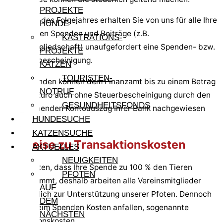
PROJEKTE
Im Januar des Folgejahres erhalten Sie von uns für alle Ihre
HUNDE
diesjährigen Spenden und Beiträge (z.B.
KASTRATIONS-
Fördermitgliedschaft) unaufgefordert eine Spenden- bzw.
PROJEKTE
Mitgliedsbescheinigung.
KATZEN
TOURISTEN-
Einzelspenden können dem Finanzamt bis zu einem Betrag
NOTRUF
von 300 Euro auch ohne Steuerbescheinigung durch den
GESUNDHEITSFONDS
entsprechenden Kontoauszug Ihrer Bank nachgewiesen
HUNDESUCHE
werden.
KATZENSUCHE
Hinweise zu Transaktionskosten
AKTUELLES
NEUIGKEITEN
Wir möchten, dass Ihre Spende zu 100 % den Tieren
PFOTEN
zugute kommt, deshalb arbeiten alle Vereinsmitglieder
AUF
ehrenamtlich zur Unterstützung unserer Pfoten. Dennoch
DEM
können beim Spenden Kosten anfallen, sogenannte
NÄCHSTEN
Transaktionskosten.