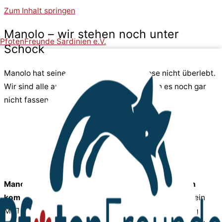
Zum Inhalt springen
Manolo – wir stehen noch unter
PfotenFreunde Sardinien e.V.
Schock
Manolo hat seine Untersuchung in Narkose nicht überlebt.
Wir sind alle am Boden zerstört und können es noch gar
nicht fassen.
Manchmal im Leben will man das Beste, doch dann
kommt es ganz dicke
. Letzte Woche hatte Manolo sein
MRT des Kopfes in Vollnarkose. Bei der Untersuchung