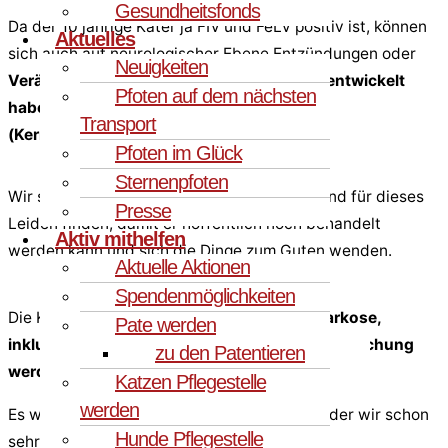
Gesundheitsfonds
Da der 10 jährige Kater ja FIV und FeLV positiv ist, können
Aktuelles
sich auch auf neurologischer Ebene Entzündungen oder
Neuigkeiten
Veränderungen im Bereich seines Kopfes entwickelt
Pfoten auf dem nächsten
haben, die wir nur mittels eines MRT
Transport
(Kernspintomographie) abklären
können.
Pfoten im Glück
Sternenpfoten
Wir schulden es Manolo, dass wir einen Grund für dieses
Presse
Leiden finden, damit er hoffentlich noch behandelt
Aktiv mithelfen
werden kann und sich die Dinge zum Guten wenden.
Aktuelle Aktionen
Spendenmöglichkeiten
Die Kosten für das
MRT seines Kopfes in Narkose,
Pate werden
inklusive einer vorab notwendigen Blutuntersuchung
zu den Patentieren
werden bei ca. 1.800 EURO
liegen.
Katzen Pflegestelle
werden
Es wird in einer Tierarztpraxis gemacht, mit der wir schon
Hunde Pflegestelle
sehr positive Erfahrungen machen durften.