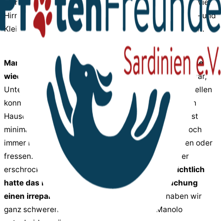
wurde aufgrund des Befundes in der Bildgebung – zu viel
Hirnwasser und degenerative Erscheinungen an Groß- und
Kleinhirn – auch eine Liquorpunktion erfolglos versucht.
Manolo hatte große Schwierigkeiten aus der Narkose
wieder zu erwachen.
Und obwohl er sehr schwach war,
Untertemperatur hatte und sich nicht auf die Füße stellen
konnte, wurde er seiner Pflegemama wieder mit nach
Hause gegeben. Sein Zustand besserte sich zunächst
minimal, aber nach beinahe zwei Tagen konnte er noch
immer nicht stehen und laufen, keinen Urin absetzen oder
fressen. Ganz schnell ging es zum Haustierarzt, der
erschrocken über Manolos Zustand war.
Offensichtlich
hatte das Nervensystem nach dieser Untersuchung
einen irreparablen Schaden erlitten
, und so haben wir
ganz schweren Herzens und im Sinne von Manolo