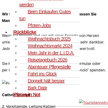
werden
Beim Einkaufen Gutes
Wir bitten Sie mit dem Herz in der Hand – lassen Sie
tun
Manolo nicht im Stich.
Pfoten-Jobs
Rückblicke
Wenn Sie Manolo und uns mit einer Spende von Herzen
Weihnachtsbuch 2025
unterstützen könnten, wären wir Ihnen sehr, sehr dankbar.
Weihnachtsmarkt 2024
Jede kleine Geste der Liebe ist für uns sehr wertvoll.
Mein Jahr in der L.I.D.A.
Reisetagebuch 2026
Sie können auf nebenstehendem Spendenformular oder
Abenteuer Pflegestelle
per Überweisung mit dem Vermerk „MRT Manolo“ spenden.
Fahrt ins Glück
Doppelt hält besser
Bark Date
Pfoten in Not
Cathrin Stumpf
2. Vorsitzende, Leitung Katzen