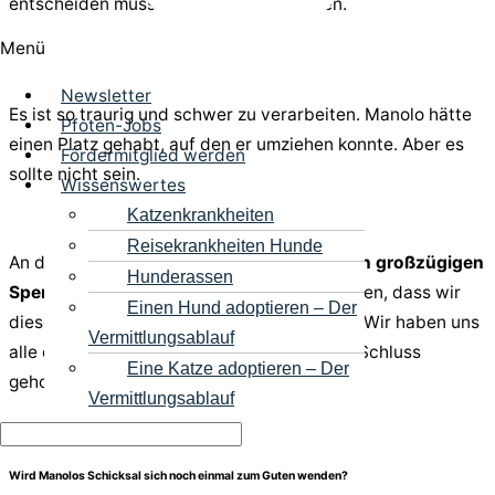
entscheiden müssen, ihn gehen zu lassen.
Menü
Newsletter
Es ist so traurig und schwer zu verarbeiten. Manolo hätte
Pfoten-Jobs
einen Platz gehabt, auf den er umziehen konnte. Aber es
Fördermitglied werden
sollte nicht sein.
Wissenswertes
Katzenkrankheiten
Reisekrankheiten Hunde
An dieser Stelle
danken wir von Herzen den großzügigen
Hunderassen
SpenderInnen,
die es möglich gemacht haben, dass wir
Einen Hund adoptieren – Der
diese Tierarztrechnung begleichen können. Wir haben uns
Vermittlungsablauf
alle ein Happy End gewünscht und bis zum Schluss
Eine Katze adoptieren – Der
gehofft.
Vermittlungsablauf
Wird Manolos Schicksal sich noch einmal zum Guten wenden?