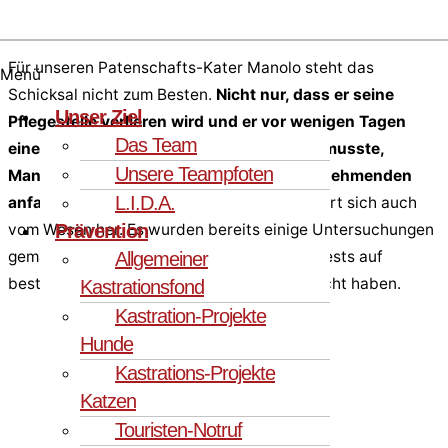
Für unseren Patenschafts-Kater Manolo steht das
Menü
Schicksal nicht zum Besten.
Nicht nur, dass er seine
Unser Ziel
Pflegestelle verlieren wird und er vor wenigen Tagen
Das Team
einen seiner Katerkumpel verabschieden musste,
Unsere Teampfoten
Manolo leidet seit einigen Monaten an zunehmenden
L.I.D.A.
anfallsartigen Erscheinungen
und verändert sich auch
Prävention
vom Wesen her. Es wurden bereits einige Untersuchungen
gemacht, sowohl bildgebend als auch Bluttests auf
Allgemeiner
bestimmte Erreger, die kein Ergebnis gebracht haben.
Kastrationsfond
Kastration-Projekte
Hunde
Kastrations-Projekte
Katzen
Touristen-Notruf