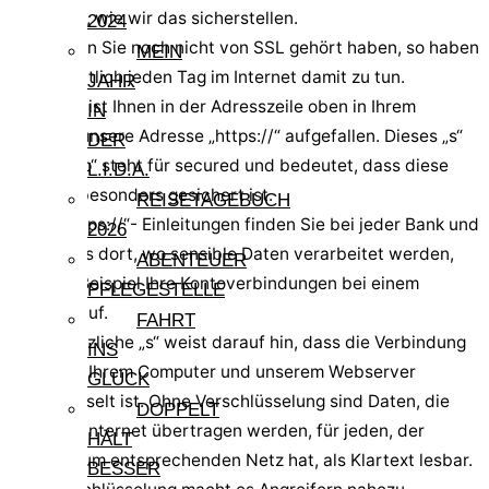
Ihnen hier, wie wir das sicherstellen.
2024
Auch wenn Sie noch nicht von SSL gehört haben, so haben
MEIN
Sie vermutlich jeden Tag im Internet damit zu tun.
JAHR
Bestimmt ist Ihnen in der Adresszeile oben in Ihrem
IN
Browser unsere Adresse „https://“ aufgefallen. Dieses „s“
DER
nach „http“ steht für secured und bedeutet, dass diese
L.I.D.A.
Adresse besonders gesichert ist.
REISETAGEBUCH
Diese „https://“- Einleitungen finden Sie bei jeder Bank und
2026
besonders dort, wo sensible Daten verarbeitet werden,
ABENTEUER
wie zum Beispiel Ihre Kontoverbindungen bei einem
PFLEGESTELLE
Online-Kauf.
FAHRT
Das zusätzliche „s“ weist darauf hin, dass die Verbindung
INS
zwischen Ihrem Computer und unserem Webserver
GLÜCK
verschlüsselt ist. Ohne Verschlüsselung sind Daten, die
DOPPELT
über das Internet übertragen werden, für jeden, der
HÄLT
Zugang zum entsprechenden Netz hat, als Klartext lesbar.
BESSER