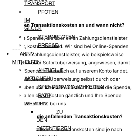
TRANSPORT
PFOTEN
IM
Wann fallen Transaktionskosten an und wann nicht?
GLÜCK
STERNPFOTEN
Jede Spende, die über einen Zahlungsdienstleister
PRESSE
läuft, kostet uns Geld. Wir sind bei Online-Spenden
AKTIV
auf die Zahlungsdienstleister, wie beispielsweise
MITHELFEN
PayPal oder Sofortüberweisung, angewiesen, damit
AKTUELLE
Ihre Spende letztendlich auf unserem Konto landet.
AKTIONEN
Führen Sie eine Überweisung selbst durch oder
SPENDENMÖGLICHKEITEN
erlauben uns eine SEPA Lastschrift über die Spende,
PATE
entfallen diese Kosten gänzlich und Ihre Spende
WERDEN
landet zu 100% bei uns.
ZU
Wie hoch sind die anfallenden Transaktionskosten?
DEN
PATENTIEREN
Die anfallenden Transaktionskosten sind je nach