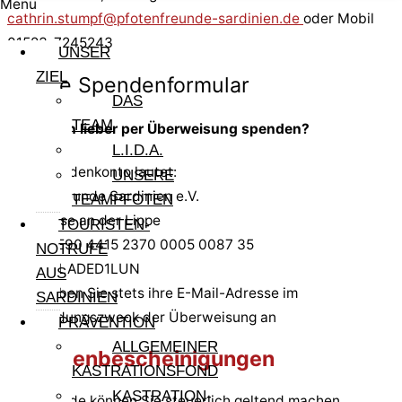
Menü
cathrin.stumpf@pfotenfreunde-sardinien.de
oder Mobil
01523-7245243
UNSER
ZIEL
Online Spendenformular
DAS
TEAM
Sie wollen lieber per Überweisung spenden?
L.I.D.A.
Das Spendenkonto lautet:
UNSERE
PfotenFreunde Sardinien e.V.
TEAMPFOTEN
Sparkasse an der Lippe
TOURISTEN-
IBAN: DE90 4415 2370 0005 0087 35
NOTRUFE
BIC: WELADED1LUN
AUS
Bitte geben Sie stets ihre E-Mail-Adresse im
SARDINIEN
Verwendungszweck der Überweisung an
PRÄVENTION
ALLGEMEINER
Spendenbescheinigungen
KASTRATIONSFOND
KASTRATION-
Ihre Spende können Sie steuerlich geltend machen.