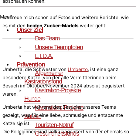
abschauen können.
Menü
Ich freue mich schon auf Fotos und weitere Berichte, wie
es mit den
beiden Zucker-Mädels
weiter geht!
Unser Ziel
Das Team
Unsere Teampfoten
L.I.D.A.
Prävention
Umberta, die Schwester von
Umberto
, ist eine ganz
Allgemeiner
besondere Katze, von der alle Vermittlerinnen beim
Kastrationsfond
Besuch im Oktober/November 2024 absolut begeistert
Kastration-Projekte
waren!
Hunde
Kastrations-Projekte
Umberta hat während des Besuchs unseres Teams
gezeigt, was für eine liebe, schmusige und entspannte
Katzen
Katze sie ist.
Touristen-Notruf
Die Kolleginnen sind völlig begeistert von der ehemals so
Gesundheitsfonds