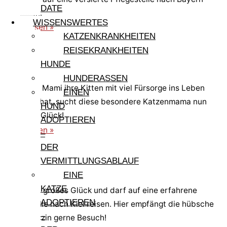
DATE
ausreisen.
WISSENSWERTES
weiterlesen »
KATZENKRANKHEITEN
REISEKRANKHEITEN
Mami
HUNDE
HUNDERASSEN
Nachdem Mami ihre Kitten mit viel Fürsorge ins Leben
EINEN
begleitet hat, sucht diese besondere Katzenmama nun
HUND
selbst ihr Glück!
ADOPTIEREN
weiterlesen »
–
DER
VERMITTLUNGSABLAUF
Lidina
EINE
KATZE
Lidina hat großes Glück und darf auf eine erfahrene
ADOPTIEREN
Pflegestelle nach Kiel reisen. Hier empfängt die hübsche
–
Glückskätzin gerne Besuch!