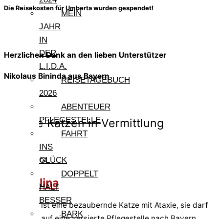
Die Reisekosten für Umberta wurden gespendet!
MEIN
JAHR
IN
DER
Herzlichen Dank an den lieben Unterstützer
L.I.D.A.
Nikolaus Bininda aus Bayern
REISETAGEBUCH
2026
ABENTEUER
PFLEGESTELLE
Andere Katzen in Vermittlung
FAHRT
INS
Pfote in Not
GLÜCK
DOPPELT
Tremolina
HÄLT
BESSER
Tremolina ist eine bezaubernde Katze mit Ataxie, sie darf
BARK
im August auf eine versierte Pflegestelle nach Bayern