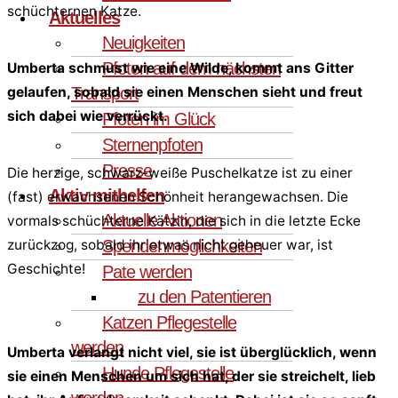
schüchternen Katze.
Aktuelles
Neuigkeiten
Pfoten auf dem nächsten
Umberta schmust wie eine Wilde, kommt ans Gitter
Transport
gelaufen, sobald sie einen Menschen sieht und freut
sich dabei wie verrückt.
Pfoten im Glück
Sternenpfoten
Presse
Die herzige, schwarz-weiße Puschelkatze ist zu einer
Aktiv mithelfen
(fast) erwachsenen Schönheit herangewachsen. Die
Aktuelle Aktionen
vormals schüchterne Kätzin, die sich in die letzte Ecke
Spendenmöglichkeiten
zurückzog, sobald ihr etwas nicht geheuer war, ist
Geschichte!
Pate werden
zu den Patentieren
Katzen Pflegestelle
werden
Umberta verlangt nicht viel, sie ist überglücklich, wenn
Hunde Pflegestelle
sie einen Menschen um sich hat, der sie streichelt, lieb
werden