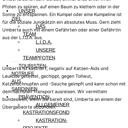
Pfoten zu spüren, auf einen Baum zu klettern oder in der
UNSER
Sonne zu entspannen. Ein Kumpel oder eine Kumpeline ist
ZIEL
für die soziale Jungkätzin ein absolutes Muss. Gern zieht
DAS
Umberta auch mit einem Gefährten oder einer Gefährtin
TEAM
aus der L.I.D.A. aus.
L.I.D.A.
UNSERE
TEAMPFOTEN
TOURISTEN-
Umberta ist kastriert, negativ auf Katzen-Aids und
NOTRUFE
Leukose getestet, gechippt, gegen Tollwut,
AUS
Katzenschnupfen und -Seuche geimpft und kann schon mit
SARDINIEN
dem nächsten Transport ausreisen. Wir vermitteln
PRÄVENTION
bundesweit, wenn Sie bereit sind, Umberta an einem der
ALLGEMEINER
Übergabeorte abzuholen.
KASTRATIONSFOND
KASTRATION-