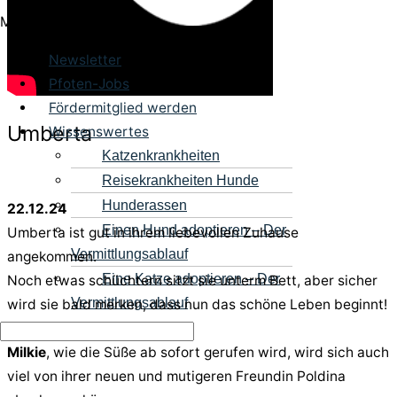
Menü
Newsletter
Pfoten-Jobs
Fördermitglied werden
Umberta
Wissenswertes
Katzenkrankheiten
Reisekrankheiten Hunde
Hunderassen
22.12.24
Einen Hund adoptieren – Der
Umberta ist gut in ihrem liebevollen Zuhause
Vermittlungsablauf
angekommen.
Eine Katze adoptieren – Der
Noch etwas schüchtern sitzt sie unterm Bett, aber sicher
Vermittlungsablauf
wird sie bald merken, dass nun das schöne Leben beginnt!
Milkie
, wie die Süße ab sofort gerufen wird, wird sich auch
viel von ihrer neuen und mutigeren Freundin Poldina