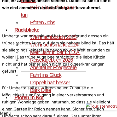
hat, ihr Aufmerksamkeit schenkt. Dabei ist sie so sanft
Beim Einkaufen Gutes
wie ein Lämmchen und einfach ganz bezaubernd.
tun
Pfoten-Jobs
Rückblicke
Umberta war erkrankt und hat nun aufgrund dessen ein
Weihnachtsbuch 2025
trübes rechtes Auge, auf dem sie nahezu blind ist. Das hält
Weihnachtsmarkt 2024
sie allerdings keinesfalls davon ab, die Welt erkunden zu
Mein Jahr in der L.I.D.A.
wollen! Das trübe Auge beeinträchtigt die liebe Kätzin
Reisetagebuch 2026
nicht und hat bisher auch nicht zu Folgeerkrankungen
Abenteuer Pflegestelle
geführt.
Fahrt ins Glück
Doppelt hält besser
Für Umberta soll es in ihrem neuen Zuhause die
Bark Date
Möglichkeit zum Freigang in einer verkehrsarmen und
Pfoten in Not
ruhigen Wohnlage geben, naturnah, so dass sie vielleicht
einen Garten ihr Reich nennen kann. Sicher freut sich
Menü
Umberta schon sehr darauf, einmal Gras unter ihren