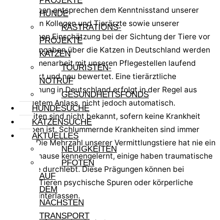
PROJEKTE
Alle Angaben entsprechen dem Kenntnisstand unserer
HUNDE
sardischen Kollegen und Tierärzte sowie unserer
KASTRATIONS-
persönlichen Einschätzung bei der Sichtung der Tiere vor
PROJEKTE
Ort. Die Angaben über die Katzen in Deutschland werden
KATZEN
in Zusammenarbeit mit unseren Pflegestellen laufend
TOURISTEN-
aktualisiert und neu bewertet. Eine tierärztliche
NOTRUF
Untersuchung in Deutschland erfolgt in der Regel aus
GESUNDHEITSFONDS
begründetem Anlass, nicht jedoch automatisch.
HUNDESUCHE
Krankheiten sind nicht bekannt, sofern keine Krankheit
KATZENSUCHE
angegeben ist. Schlummernde Krankheiten sind immer
AKTUELLES
möglich. Die Mehrzahl unserer Vermittlungstiere hat nie ein
NEUIGKEITEN
festes Zuhause kennengelernt, einige haben traumatische
PFOTEN
Ereignisse durchlebt. Diese Prägungen können bei
AUF
manchen Tieren psychische Spuren oder körperliche
DEM
Defizite hinterlassen.
NÄCHSTEN
TRANSPORT