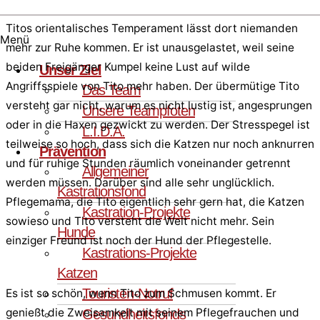
Titos orientalisches Temperament lässt dort niemanden
Menü
mehr zur Ruhe kommen. Er ist unausgelastet, weil seine
beiden Freigänger Kumpel keine Lust auf wilde
Unser Ziel
Angriffsspiele von Tito mehr haben. Der übermütige Tito
Das Team
versteht gar nicht, warum es nicht lustig ist, angesprungen
Unsere Teampfoten
oder in die Haxen gezwickt zu werden. Der Stresspegel ist
L.I.D.A.
teilweise so hoch, dass sich die Katzen nur noch anknurren
Prävention
und für ruhige Stunden räumlich voneinander getrennt
Allgemeiner
werden müssen. Darüber sind alle sehr unglücklich.
Kastrationsfond
Pflegemama, die Tito eigentlich sehr gern hat, die Katzen
Kastration-Projekte
sowieso und Tito versteht die Welt nicht mehr. Sein
Hunde
einziger Freund ist noch der Hund der Pflegestelle.
Kastrations-Projekte
Katzen
Touristen-Notruf
Es ist so schön, wenn Tito zum Schmusen kommt. Er
genießt die Zweisamkeit mit seinem Pflegefrauchen und
Gesundheitsfonds