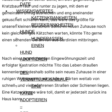
DATE
Kratzbaum rauf und runter zu jagen, mit dem er
WISSENSWERTES
gemeinsam Unfug aushecken und eng aneinander
KATZENKRANKHEITEN
gekuschelt schlafen kann, das wäre das größte für
REISEKRANKHEITEN
unseren kleinen Burschen. Sollte im neuen Zuhause noch
HUNDE
kein gleichaltriges Kätzchen warten, könnte Tito gerne
HUNDERASSEN
einen sehenden Gefährten aus Sardinien mitbringen.
EINEN
HUND
Nach einer ausreichenden Eingewöhnungszeit und
ADOPTIEREN
erfolgter Kastration möchte Tito das Leben draußen
–
kennenlernen, deshalb sollte sein neues Zuhause in einer
DER
ruhigen Wohngegend mit schönen Gärten weitab von
VERMITTLUNGSABLAUF
schnell- und vielbefahrenen Straßen oder Schienen liegen.
EINE
Eine Katzenklappe wäre toll, damit er jederzeit zurück ins
KATZE
Haus kann.
ADOPTIEREN
–