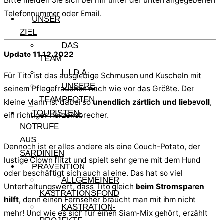
Bitte melden Sie sich bei mir unter der unten angegebenen
Telefonnummer oder Email.
UNSER
ZIEL
DAS
Update 11.12.2022
TEAM
L.I.D.A.
Für Tito ist das ausgiebige Schmusen und Kuscheln mit
UNSERE
seinem Pflegefrauchen nach wie vor das Größte. Der
TEAMPFOTEN
kleine Mann ist dabei so
unendlich zärtlich und liebevoll
,
TOURISTEN-
ein richtiger Herzensbrecher.
NOTRUFE
AUS
Dennoch ist er alles andere als eine Couch-Potato, der
SARDINIEN
lustige Clown flitzt und spielt sehr gerne mit dem Hund
PRÄVENTION
oder beschäftigt sich auch alleine. Das hat so viel
ALLGEMEINER
Unterhaltungswert, dass Tito gleich
beim Stromsparen
KASTRATIONSFOND
hilft
, denn einen Fernseher braucht man mit ihm nicht
KASTRATION-
mehr! Und wie es sich für einen Siam-Mix gehört, erzählt