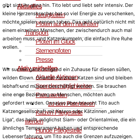
gibt sich ihr ganz hin. Tito lebt und liebt sehr intensiv. Der
Aktuelles
kleine Herzensbrecher hat so viel Energie zu verschenken,
Neuigkeiten
möchte spielen, rennen toben. Das geht natürlich nicht mit
Pfoten auf dem nächsten
einem einzelnen Menschen, der zwischendurch auch mal
Transport
arbeiten muss, und Katzenkumpeln, die einfach ihre Ruhe
Pfoten im Glück
wollen.
Sternenpfoten
Presse
Aktiv mithelfen
Wir suchen ganz dringend ein Zuhause für diesen süßen,
Aktuelle Aktionen
wilden Clown. Oriental-Kurzhaar Katzen sind und bleiben
Spendenmöglichkeiten
lebhaft und müssen beschäftigt werden. Sie brauchen
Pate werden
eine enge Beziehung zu Menschen, möchten auch
gefordert werden. Genauso aber braucht Tito auch
zu den Patentieren
Katzengesellschaft mit Katern oder Kätzinnen „seiner
Katzen Pflegestelle
Liga“, das heißt, möglichst Siam- oder Orientalmixe, die ein
werden
ähnliches Temperament haben und entsprechende
Hunde Pflegestelle
Lebenserfahrung, um Tito auch die Grenzen aufzuzeigen.
werden