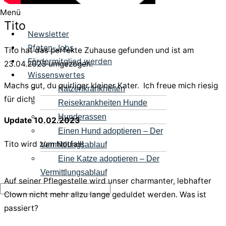
Menü
Tito
Newsletter
Pfoten-Jobs
Tito hat das perfekte Zuhause gefunden und ist am
Fördermitglied werden
23.04.2023 umgezogen.
Wissenswertes
Machs gut, du quirliger kleiner Kater. Ich freue mich riesig
Katzenkrankheiten
für dich!
Reisekrankheiten Hunde
Hunderassen
Update 10.02.2023
Einen Hund adoptieren – Der
Tito wird zum Notfall!
Vermittlungsablauf
Eine Katze adoptieren – Der
Vermittlungsablauf
Auf seiner Pflegestelle wird unser charmanter, lebhafter
Clown nicht mehr allzu lange geduldet werden. Was ist
passiert?