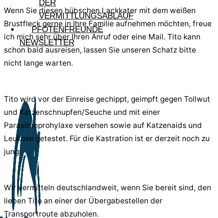
DER
Wenn Sie diesen hübschen Lackkater mit dem weißen
VERMITTLUNGSABLAUF
Brustfleck gerne in Ihre Familie aufnehmen möchten, freue
PFOTENFREUNDE
ich mich sehr über Ihren Anruf oder eine Mail. Tito kann
NEWSLETTER
schon bald ausreisen, lassen Sie unseren Schatz bitte
nicht lange warten.
Tito wird vor der Einreise gechippt, geimpft gegen Tollwut
und Katzenschnupfen/Seuche und mit einer
Parasitenprohylaxe versehen sowie auf Katzenaids und
Leukose getestet. Für die Kastration ist er derzeit noch zu
jung.
Wir vermitteln deutschlandweit, wenn Sie bereit sind, den
lieben Tito an einer der Übergabestellen der
Transportroute abzuholen.