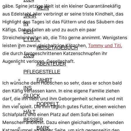
gäbe. Seine jetzige Welt ist ein kleiner Quarantänekäfig
MEIN
aus Edelstahl. Hier verbringt er seine triste Kindheit, das
JAHR
Highlight des Tages ist das Füttern und das Säubern des
IN
Käfigs. Dabei fallen ab und zu auch ein paar
DER
Streicheleinheiten ab, die Tito gerne annimmt. Wenigstens
L.I.D.A.
leisten ihm zwei gleichaltrige Kätzchen,
Tommy und Titi
,
REISETAGEBUCH
die durch fortgeschrittenen Katzenschnupfen ihr
2026
Augenlicht verloren, Gesellschaft.
ABENTEUER
PFLEGESTELLE
FAHRT
Ich wünsche dem Hübschen so sehr, dass er schon bald
INS
den Käfig verlassen kann. In eine eigene Familie ziehen
GLÜCK
darf, die ihn liebt und ihm Geborgenheit schenkt und mit
DOPPELT
ihm viel spielt. Die ihm täglich gutes Futter, einen weichen
HÄLT
Schlafplatz und einen Platz auf dem Sofa bei seinen
BESSER
Menschen anbietet. Dazu einen gleichaltrigen, sehenden
BARK
Katzenkumpel an seiner Seite, um sich gegenseitig den