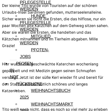
PFLEGESTELLE
Der kleine Tito wurde von Touristen auf der schönen
WERDEN
Urlaubs-Insel Sardinien gefunden, mutterseelenalleine.
HUNDE
Sicher waren sie nicht die Ersten, die das hilflose, nur ein
PFLEGESTELLE
paar Wochen alte Kätzchen auf dem Gehweg sitzen sahen.
WERDEN
Aber sie waren die Ersten, die handelten und das
MITGLIED
Kätzchen mitnahmen und im Tierheim abgaben. Mille
WERDEN
Grazie!
PFOTEN-
JOBS
PFOTEN
Hier wurde das geschwächte Katerchen wochenlang
IN
gepäppelt und mit Medizin gegen seinen Schnupfen
NOT
versorgt. Jetzt ist der süße Kerl wieder fit und bereit für
RÜCKBLICKE
den Start in ein hoffentlich schönes und langes
WEIHNACHTSBUCH
Katzenleben.
2025
WEIHNACHTSMARKT
Tito weiß noch nicht, dass es noch so viel mehr zu erleben
2024