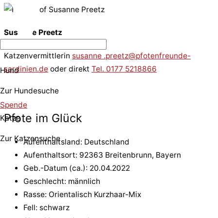
Susanne Preetz
Katzenvermittlerin
susanne .preetz@pfotenfreunde-
sardinien.de
oder direkt
Tel. 0177 5218866
Hund
Zur Hundesuche
Spende
Pfote im Glück
Katze
Zur Katzensuche
Aufenthaltsland: Deutschland
Aufenthaltsort: 92363 Breitenbrunn, Bayern
Geb.-Datum (ca.): 20.04.2022
Geschlecht: männlich
Rasse: Orientalisch Kurzhaar-Mix
Fell: schwarz