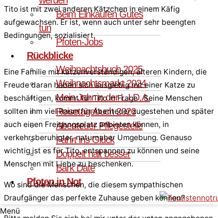
Tito ist mit zwei anderen Kätzchen in einem Käfig
Beim Einkaufen Gutes
aufgewachsen. Er ist, wenn auch unter sehr beengten
tun
Bedingungen, sozialisiert.
Pfoten-Jobs
Rückblicke
Weihnachtsbuch 2025
Eine Familie mit katzenverständigen, älteren Kindern, die
Weihnachtsmarkt 2024
Freude daran haben sich ausgiebig mit einer Katze zu
Mein Jahr in der L.I.D.A.
beschäftigen, kommt für Tito in Frage . Seine Menschen
Reisetagebuch 2026
sollten ihm viel Raum für Abenteuer zugestehen und später
auch einen Freigangsplatz anbieten können, in
Abenteuer Pflegestelle
verkehrsberuhigter, naturnaher Umgebung. Genauso
Fahrt ins Glück
wichtig ist es für Tito, entspannen zu können und seine
Doppelt hält besser
Menschen mit Liebe zu beschenken.
Bark Date
Pfoten in Not
Wo sind die Menschen, die diesem sympathischen
Draufgänger das perfekte Zuhause geben können?
Menü