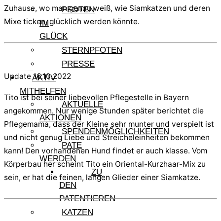
Zuhause, wo man genau weiß, wie Siamkatzen und deren
PFOTEN
Mixe ticken, glücklich werden könnte.
IM
GLÜCK
STERNPFOTEN
PRESSE
Update 16.10.2022
AKTIV
MITHELFEN
Tito ist bei seiner liebevollen Pflegestelle in Bayern
AKTUELLE
angekommen. Nur wenige Stunden später berichtet die
AKTIONEN
Pflegemama, dass der Kleine sehr munter und verspielt ist
SPENDENMÖGLICHKEITEN
und nicht genug Liebe und Streicheleinheiten bekommen
PATE
kann! Den vorhandenen Hund findet er auch klasse. Vom
WERDEN
Körperbau her scheint Tito ein Oriental-Kurzhaar-Mix zu
ZU
sein, er hat die feinen, langen Glieder einer Siamkatze.
DEN
PATENTIEREN
KATZEN