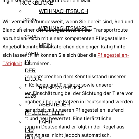
mich sehr auf Ihren Anruf oder ein Mail.
RÜCKBLICKE
WEIHNACHTSBUCH
2025
Wir vermitteln bundesweit, wenn Sie bereit sind, Red und
WEIHNACHTSMARKT
Blanc an einer der Übergabestellen der Transportroute
2024
abzuholen. Auch mit einem kompetenten Pflegestellen-
MEIN
Angebot könnten die Katerchen den engen Käfig hinter
JAHR
sich lassen. Hier können Sie sich über die
Pflegestellen-
IN
Tätigkeit
informieren.
DER
Alle Angaben entsprechen dem Kenntnisstand unserer
L.I.D.A.
sardischen Kollegen und Tierärzte sowie unserer
REISETAGEBUCH
persönlichen Einschätzung bei der Sichtung der Tiere vor
2026
Ort. Die Angaben über die Katzen in Deutschland werden
ABENTEUER
in Zusammenarbeit mit unseren Pflegestellen laufend
PFLEGESTELLE
aktualisiert und neu bewertet. Eine tierärztliche
FAHRT
Untersuchung in Deutschland erfolgt in der Regel aus
INS
begründetem Anlass, nicht jedoch automatisch.
GLÜCK