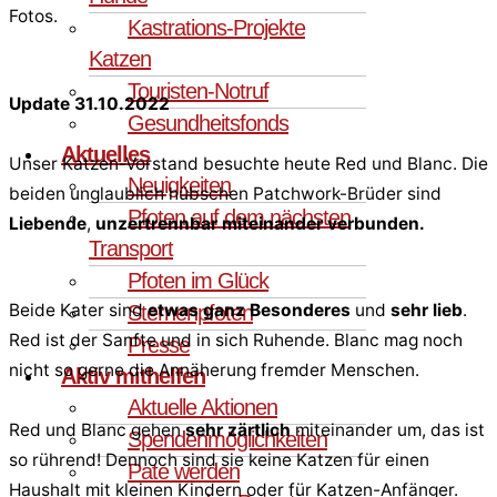
Fotos.
Kastrations-Projekte
Katzen
Touristen-Notruf
Update 31.10.2022
Gesundheitsfonds
Aktuelles
Unser Katzen-Vorstand besuchte heute Red und Blanc. Die
Neuigkeiten
beiden unglaublich hübschen Patchwork-Brüder sind
Pfoten auf dem nächsten
Liebende
,
unzertrennbar miteinander verbunden.
Transport
Pfoten im Glück
Beide Kater sind
etwas ganz Besonderes
und
sehr lieb
.
Sternenpfoten
Red ist der Sanfte und in sich Ruhende. Blanc mag noch
Presse
nicht so gerne die Annäherung fremder Menschen.
Aktiv mithelfen
Aktuelle Aktionen
Red und Blanc gehen
sehr zärtlich
miteinander um, das ist
Spendenmöglichkeiten
so rührend! Dennoch sind sie keine Katzen für einen
Pate werden
Haushalt mit kleinen Kindern oder für Katzen-Anfänger.