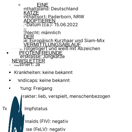
EINE
Aufenthaltsland: Deutschland
KATZE
Aufenthaltsort: Paderborn, NRW
ADOPTIEREN
Geb.-Datum (ca.): 15.06.2022
–
Geschlecht: männlich
DER
Rasse: Europäisch Kurzhaar und Siam-Mix
VERMITTLUNGSABLAUF
Fell: rotgetigert und weiß mit Abzeichen
PFOTENFREUNDE
Altersklasse: Jungkatze
NEWSLETTER
kastriert: Ja
Krankheiten: keine bekannt
Handicaps: keine bekannt
Haltung: Freigang
Charakter: lieb, verspielt, menschenbezogen
Test- und Impfstatus
Katzenaids (FIV): negativ
Leukose (FeLV): negativ