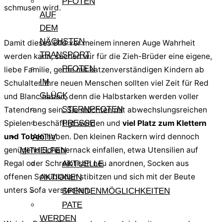
PFOTEN
schmusen wird.
AUF
DEM
NÄCHSTEN
Damit dieses Bild vor meinem inneren Auge Wahrheit
TRANSPORT
werden kann, suchen wir für die Zieh-Brüder eine eigene,
PFOTEN
liebe Familie, gerne mit katzenverständigen Kindern ab
IM
Schulalter. Ihre neuen Menschen sollten viel Zeit für Red
GLÜCK
und Blanc haben, denn die Halbstarken werden voller
STERNPFOTEN
Tatendrang sein. Sie möchten mit abwechslungsreichen
Spielen beschäftigt werden und
viel Platz zum Klettern
PRESSE
und Toben
haben. Den kleinen Rackern wird dennoch
AKTIV
genügend Schabernack einfallen, etwa Utensilien auf
MITHELFEN
Regal oder Schreibtisch neu anordnen, Socken aus
AKTUELLE
offenen Schubladen stibitzen und sich mit der Beute
AKTIONEN
unters Sofa verstecken.
SPENDENMÖGLICHKEITEN
PATE
WERDEN