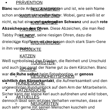
PRÄVENTION
Blanc
wurde Anfang Juni geboren und ist, wie sein Name
ALLGEMEINER
schon andeutet, ein weißer Kater. Wobei, ganz weiß ist er
KASTRATIONSFOND
nicht, er hat einen
rot geringelten Schwanz
und auch
rote
KASTRATION-
Abzeichen an den Ohren
. Diese Abzeichen, die man Red
PROJEKTE
Tabby Point nennt, seine riesigen Ohren, dazu die
HUNDE
dreieckige Kopfform, all das lassen doch stark Siam-Gene
KASTRATIONS-
in ihm vermuten.
PROJEKTE
KATZEN
Weiß symbolisiert den Frieden, die Reinheit und Unschuld
TOURISTEN-
und auch hier passt der Name gut zu dem Kätzchen. Blanc
NOTRUF
war
die Ruhe selbst
beim Fotoshooting, er
genoss
GESUNDHEITSFONDS
sichtlich den Körperkontakt
, die Aufmerksamkeit und den
HUNDESUCHE
ungewohnten Rundumblick auf dem Arm der Mitarbeiterin.
KATZENSUCHE
Sicher kann der kleine Kerl auch aufdrehen und wild toben,
AKTUELLES
dennoch lässt sein jetziges Verhalten vermuten, dass er
NEUIGKEITEN
auch sehr gerne mit seinen Menschen kuscheln und