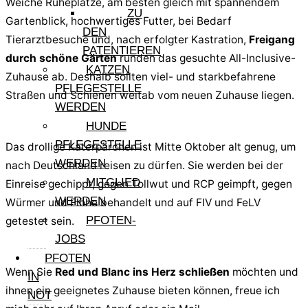
Weiche Ruheplätze, am besten gleich mit spannendem
ZU
Gartenblick, hochwertiges Futter, bei Bedarf
DEN
Tierarztbesuche und, nach erfolgter Kastration,
Freigang
PATENTIEREN
durch schöne Gärten
runden das gesuchte All-Inclusive-
KATZEN
Zuhause ab. Deshalb sollten viel- und starkbefahrene
PFLEGESTELLE
Straßen und Schienen weitab vom neuen Zuhause liegen.
WERDEN
HUNDE
PFLEGESTELLE
Das drollige Katerpärchen ist Mitte Oktober alt genug, um
WERDEN
nach Deutschland reisen zu dürfen. Sie werden bei der
MITGLIED
Einreise gechippt, gegen Tollwut und RCP geimpft, gegen
WERDEN
Würmer und Flöhe behandelt und auf FIV und FeLV
PFOTEN-
getestet sein.
JOBS
PFOTEN
Wenn Sie
Red und Blanc ins Herz schließen
möchten und
IN
ihnen ein geeignetes Zuhause bieten können, freue ich
NOT