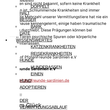
Krankheiten sind nicht bekannt, sofern keine Krankheit
DOPPELT
angegeben ist. Schlummernde Krankheiten sind immer
HÄLT
möglich. Die Mehrzahl unserer Vermittlungstiere hat nie ein
BESSER
festes Zuhause kennengelernt, einige haben traumatische
BARK
Ereignisse durchlebt. Diese Prägungen können bei
DATE
manchen Tieren psychische Spuren oder körperliche
WISSENSWERTES
Defizite hinterlassen.
KATZENKRANKHEITEN
REISEKRANKHEITEN
HUNDE
HUNDERASSEN
PfotenFreunde Sardinien e.V
EINEN
kontakt@pfotenfreunde-sardinien.de
HUND
ADOPTIEREN
–
DER
Pfote im Glück
VERMITTLUNGSABLAUF