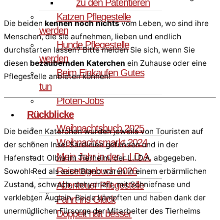
zu den Patentieren
Katzen Pflegestelle
Die beiden
kennen noch nichts
vom Leben, wo sind ihre
werden
Menschen, die sie aufnehmen, lieben und endlich
Hunde Pflegestelle
durchstarten lassen? Bitte melden Sie sich, wenn Sie
werden
diesen
bezaubernden Katerchen
ein Zuhause oder eine
Beim Einkaufen Gutes
Pflegestelle anbieten können!
tun
Pfoten-Jobs
Rückblicke
Weihnachtsbuch 2025
Die beiden Katerchen wurden jeweils von Touristen auf
Weihnachtsmarkt 2024
der schönen Insel Sardinien gefunden und in der
Mein Jahr in der L.I.D.A.
Hafenstadt Olbia im Tierheim, der L.I.D.A. abgegeben.
Reisetagebuch 2026
Sowohl Red als auch Blanc waren in einem erbärmlichen
Zustand, schwach, dehydriert, mit Schniefnase und
Abenteuer Pflegestelle
verklebten Äuglein. Beide kämpften und haben dank der
Fahrt ins Glück
unermüdlichen Fürsorge der Mitarbeiter des Tierheims
Doppelt hält besser