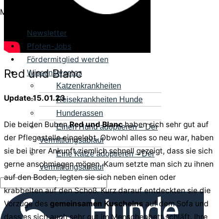
Menü
Newsletter
Pfoten-Jobs
Fördermitglied werden
Red und Blanc
Wissenswertes
Katzenkrankheiten
Update 15.01.23
Reisekrankheiten Hunde
Hunderassen
Die beiden Buben
Red und Blanc
haben sich sehr gut auf
Einen Hund adoptieren – Der
der Pflegestelle eingelebt. Obwohl alles so neu war, haben
Vermittlungsablauf
sie bei ihrer Ankunft ziemlich schnell gezeigt, dass sie sich
Eine Katze adoptieren – Der
gerne anschmiegen mögen. Kaum setzte man sich zu ihnen
Vermittlungsablauf
auf den Boden, legten sie sich neben einen oder
krabbelten auf den Schoß. Kurz darauf entdeckten sie die
Vorzüge des
gemeinsamen Kuschelns
auf dem Sofa und
dass es sich auch sehr gut im Menschenbett schläft. Ihre