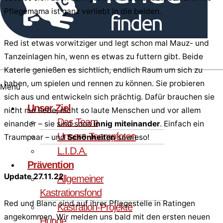
Pflegemama ist ganz verliebt in die beiden.
Red ist etwas vorwitziger und legt schon mal Mauz- und
Tanzeinlagen hin, wenn es etwas zu futtern gibt. Beide
Katerle genießen es sichtlich, endlich Raum um sich zu
haben, um spielen und rennen zu können. Sie probieren
Menü
sich aus und entwickeln sich prächtig. Dafür brauchen sie
Unser Ziel
nicht nur liebe, nicht so laute Menschen und vor allem
Das Team
einander – sie sind sooo
innig miteinander
. Einfach ein
Unsere Teampfoten
Traumpaar – und
Schönheiten
sowieso!
L.I.D.A.
Prävention
Update 27.11.22
Allgemeiner
Kastrationsfond
Red und Blanc sind auf ihrer Pflegestelle in Ratingen
Kastration-Projekte
angekommen. Wir melden uns bald mit den ersten neuen
Hunde