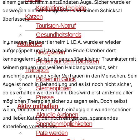
einem ganz schlimm entzündeten Auge. Sicher wurde er
Kastrations-Projekte
deswegen einfach ausgesetzt und seinem Schicksal
Katzen
überlassen.
Touristen-Notruf
Gesundheitsfonds
In unserem Partnertierheim L.I.D.A. wurde er wieder
Aktuelles
aufgepäppelt und ich habe ihn Ende Oktober dort
Neuigkeiten
kennengelernt. Er ist ein ganz süßer kleiner Traumkater mit
Pfoten auf dem nächsten
seinem grauen und weißen Halblanghaarpelz, sehr
Transport
anschmiegsam und voller Vertrauen in den Menschen. Sein
Pfoten im Glück
Auge ist noch in Behandlung und es ist noch nicht sicher,
Sternenpfoten
ob es erhalten werden kann. Dies wird erst am Ende aller
Presse
möglichen Therapien sicher zu sagen sein. Doch selbst
Aktiv mithelfen
wenn, Donatello wäre auch einäugig ein wunderschöner
Aktuelle Aktionen
und lieber Kater, der noch ein ganzes, spannendes
Spendenmöglichkeiten
Katerleben vor sich hat.
Pate werden