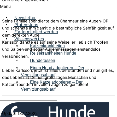
Menü
Newsletter
Seine Familie spendierte dem Charmeur eine Augen-OP
Pfoten-Jobs
und schenkte ihm damit die bestmögliche Sehfähigkeit auf
Fördermitglied werden
dem defekten Auge.
Wissenswertes
Karlsson dankte es auf seine Weise, er ließ sich Tropfen
Katzenkrankheiten
und Salben und sogar Augenmassagen anstandslos
Reisekrankheiten Hunde
verabreichen.
Hunderassen
Einen Hund adoptieren – Der
Lieber Karlsson, jetzt ist alles überstanden und nun gilt es,
Vermittlungsablauf
das Leben mit Deinen großartigen Menschen und
Eine Katze adoptieren – Der
Katzenfreunden in vollen Zügen zu genießen!
Vermittlungsablauf
Update 18.12.2022