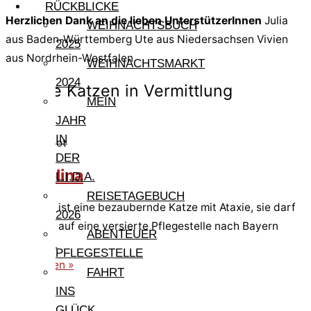
RÜCKBLICKE
Herzlichen Dank an die lieben UnterstützerInnen
Julia
WEIHNACHTSBUCH
aus Baden-Württemberg Ute aus Niedersachsen Vivien
2025
aus Nordrhein-Westfalen
WEIHNACHTSMARKT
2024
Andere Katzen in Vermittlung
MEIN
JAHR
IN
Pfote in Not
DER
Tremolina
L.I.D.A.
REISETAGEBUCH
Tremolina ist eine bezaubernde Katze mit Ataxie, sie darf
2026
im August auf eine versierte Pflegestelle nach Bayern
ABENTEUER
ausreisen.
PFLEGESTELLE
weiterlesen »
FAHRT
INS
GLÜCK