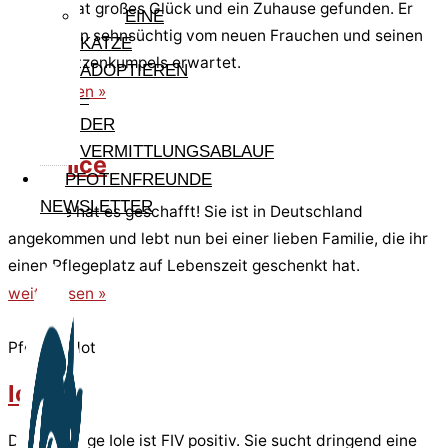
Cirillino hat großes Glück und ein Zuhause gefunden. Er
EINE
wird schon sehnsüchtig vom neuen Frauchen und seinen
KATZE
neuen Katzenkumpels erwartet.
ADOPTIEREN
weiterlesen »
–
DER
VERMITTLUNGSABLAUF
Cleonice
PFOTENFREUNDE
NEWSLETTER
Cleonice hat es geschafft! Sie ist in Deutschland
angekommen und lebt nun bei einer lieben Familie, die ihr
einen Pflegeplatz auf Lebenszeit geschenkt hat.
weiterlesen »
Pfote in Not
Iole
Die elfjährige Iole ist FIV positiv. Sie sucht dringend eine