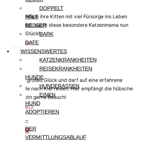
Mami
DOPPELT
Nachdem Mami ihre Kitten mit viel Fürsorge ins Leben
HÄLT
begleitet hat, sucht diese besondere Katzenmama nun
BESSER
selbst ihr Glück!
BARK
weiterlesen »
DATE
WISSENSWERTES
KATZENKRANKHEITEN
Lidina
REISEKRANKHEITEN
HUNDE
Lidina hat großes Glück und darf auf eine erfahrene
HUNDERASSEN
Pflegestelle nach Kiel reisen. Hier empfängt die hübsche
EINEN
Glückskätzin gerne Besuch!
HUND
weiterlesen »
ADOPTIEREN
–
Cirillino
DER
VERMITTLUNGSABLAUF