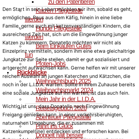
zu den Patentieren
Den Start in sein Leben möchten wir ihm, sobald es geht,
Katzen Pflegestelle
ermöglichen. Raus aus dem Käfig, hinein in eine liebe
werden
Familie, gerne auch mit katzenverständigen Kindern, die
Hunde Pflegestelle
ausreichend Zeit hat, sich um die Eingewöhnung junger
werden
Katzen zu kümmern. Donatello möchten wir nicht als
Beim Einkaufen Gutes
Einzelprinz vermitteln, sondern ihm eine etwa gleichaltrige
tun
Jungkatze zur Seite stellen, damit er gut sozialisiert und
Pfoten-Jobs
artgerecht aufwachsen kann. Gerne helfen wir mit unserer
Rückblicke
reichen Auswahl an jungen Katerchen und Kätzchen, die
Weihnachtsbuch 2025
noch in der L.I.D.A. warten. Sollte in ihrem Zuhause bereits
Weihnachtsmarkt 2024
eine soziale Jungkatze auf ihn warten, ist das auch fein.
Mein Jahr in der L.I.D.A.
Wichtig ist uns, dass Donatello nach Eingewöhnung
Reisetagebuch 2026
Freigang genießen kann, in einer verkehrsberuhigten,
Abenteuer Pflegestelle
naturnahen Umgebung, die er zusammen mit
Fahrt ins Glück
Katzenkumpel(ine) entdecken und erforschen kann. Bei
Doppelt hält besser