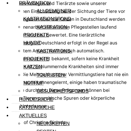
PRÄVENTION
sardischen Kollegen und Tierärzte sowie unserer
ALLGEMEINER
persönlichen Einschätzung bei der Sichtung der Tiere vor
KASTRATIONSFOND
Ort. Die Angaben über die Katzen in Deutschland werden
in Zusammenarbeit mit unseren Pflegestellen laufend
KASTRATION-
aktualisiert und neu bewertet. Eine tierärztliche
PROJEKTE
Untersuchung in Deutschland erfolgt in der Regel aus
HUNDE
begründetem Anlass, nicht jedoch automatisch.
KASTRATIONS-
Krankheiten sind nicht bekannt, sofern keine Krankheit
PROJEKTE
angegeben ist. Schlummernde Krankheiten sind immer
KATZEN
möglich. Die Mehrzahl unserer Vermittlungstiere hat nie ein
TOURISTEN-
festes Zuhause kennengelernt, einige haben traumatische
NOTRUF
Ereignisse durchlebt. Diese Prägungen können bei
GESUNDHEITSFONDS
manchen Tieren psychische Spuren oder körperliche
HUNDESUCHE
Defizite hinterlassen.
KATZENSUCHE
AKTUELLES
NEUIGKEITEN