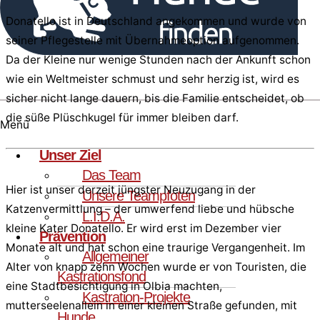
Donatello ist in Deutschland angekommen und wurde von
seiner Pflegestelle mit Übernahmeoption aufgenommen.
Da der Kleine nur wenige Stunden nach der Ankunft schon
wie ein Weltmeister schmust und sehr herzig ist, wird es
sicher nicht lange dauern, bis die Familie entscheidet, ob
die süße Plüschkugel für immer bleiben darf.
Menü
Unser Ziel
Das Team
Hier ist unser derzeit jüngster Neuzugang in der
Unsere Teampfoten
Katzenvermittlung – der umwerfend liebe und hübsche
L.I.D.A.
kleine Kater Donatello. Er wird erst im Dezember vier
Prävention
Monate alt und hat schon eine traurige Vergangenheit. Im
Allgemeiner
Alter von knapp zehn Wochen wurde er von Touristen, die
Kastrationsfond
eine Stadtbesichtigung in Olbia machten,
Kastration-Projekte
mutterseelenallein in einer kleinen Straße gefunden, mit
Hunde