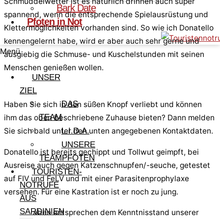
Schmuddelwetter ist es natürlich drinnen auch super
Bark Date
spannend, wenn die entsprechende Spielausrüstung und
Pfoten in Not
Klettermöglichkeiten vorhanden sind. So wie ich Donatello
kennengelernt habe, wird er aber auch sehr gerne und
Menü
ausgiebig die Schmuse- und Kuschelstunden mit seinen
Menschen genießen wollen.
UNSER
ZIEL
DAS
Haben Sie sich in den süßen Knopf verliebt und können
TEAM
ihm das oben beschriebene Zuhause bieten? Dann melden
Sie sich bald unter den unten angegebenen Kontaktdaten.
L.I.D.A.
UNSERE
Donatello ist bereits gechippt und Tollwut geimpft, bei
TEAMPFOTEN
Ausreise auch gegen Katzenschnupfen/-seuche, getestet
TOURISTEN-
auf FIV und FeLV und mit einer Parasitenprophylaxe
NOTRUFE
versehen. Für eine Kastration ist er noch zu jung.
AUS
SARDINIEN
Alle Angaben entsprechen dem Kenntnisstand unserer