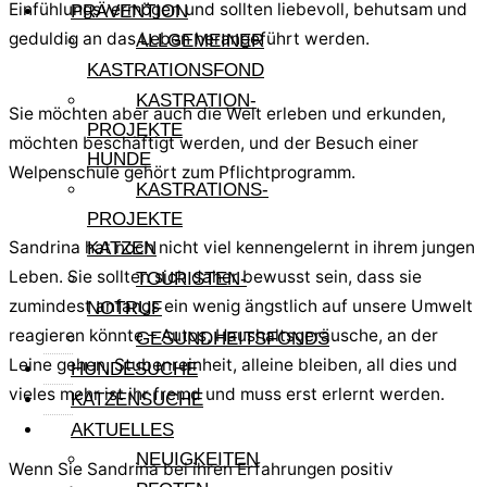
Einfühlungsvermögen und sollten liebevoll, behutsam und
PRÄVENTION
geduldig an das Leben herangeführt werden.
ALLGEMEINER
KASTRATIONSFOND
KASTRATION-
Sie möchten aber auch die Welt erleben und erkunden,
PROJEKTE
möchten beschäftigt werden, und der Besuch einer
HUNDE
Welpenschule gehört zum Pflichtprogramm.
KASTRATIONS-
PROJEKTE
Sandrina hat noch nicht viel kennengelernt in ihrem jungen
KATZEN
Leben. Sie sollten sich daher bewusst sein, dass sie
TOURISTEN-
zumindest anfangs ein wenig ängstlich auf unsere Umwelt
NOTRUF
reagieren könnte – Autos, Haushaltsgeräusche, an der
GESUNDHEITSFONDS
Leine gehen, Stubenreinheit, alleine bleiben, all dies und
HUNDESUCHE
vieles mehr ist ihr fremd und muss erst erlernt werden.
KATZENSUCHE
AKTUELLES
NEUIGKEITEN
Wenn Sie Sandrina bei ihren Erfahrungen positiv