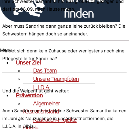
Ihre Schwester Samantha hat das große Los gezogen und
darf am 08.09. nach Hause reisen.
Aber muss Sandrina dann ganz alleine zurück bleiben? Die
Schwestern hängen doch so aneinander.
Menü
Findet sich denn kein Zuhause oder wenigstens noch eine
Pflegestelle für Sandrina?
Unser Ziel
Das Team
Unsere Teampfoten
L.I.D.A.
Und die Welpenflut geht weiter:
Prävention
Allgemeiner
Auch Sandrina und ihre kleine Schwester Samantha kamen
Kastrationsfond
im Juni als Neuzugänge in unser Partnertierheim, die
Kastration-Projekte
L.I.D.A. in Olbia.
Hunde