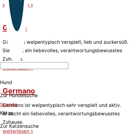
weiterlesen »
Gisella
Gisella ist welpentypisch verspielt, lieb und zuckersüß.
Sie sucht ein liebevolles, verantwortungsbewusstes
Zuhause.
weiterlesen »
Hund
Germano
Zur Hundesuche
Spende
Germano ist welpentypisch sehr verspielt und aktiv.
Katze
Er sucht ein liebevolles, verantwortungsbewusstes
Zuhause.
Zur Katzensuche
weiterlesen »