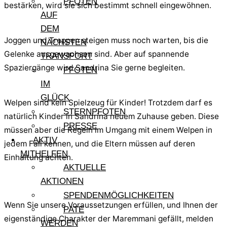
PFOTEN
bestärken, wird sie sich bestimmt schnell eingewöhnen.
AUF
DEM
Joggen und Treppen steigen muss noch warten, bis die
NÄCHSTEN
Gelenke ausgewachsen sind. Aber auf spannende
TRANSPORT
Spaziergänge wird Sandrina Sie gerne begleiten.
PFOTEN
IM
GLÜCK
Welpen sind kein Spielzeug für Kinder! Trotzdem darf es
STERNPFOTEN
natürlich Kinder in Sandrina neuem Zuhause geben. Diese
PRESSE
müssen aber die Regeln im Umgang mit einem Welpen in
AKTIV
jedem Fall kennen, und die Eltern müssen auf deren
MITHELFEN
Einhaltung achten.
AKTUELLE
AKTIONEN
SPENDENMÖGLICHKEITEN
Wenn Sie unsere Voraussetzungen erfüllen, und Ihnen der
PATE
eigenständige Charakter der Maremmani gefällt, melden
WERDEN