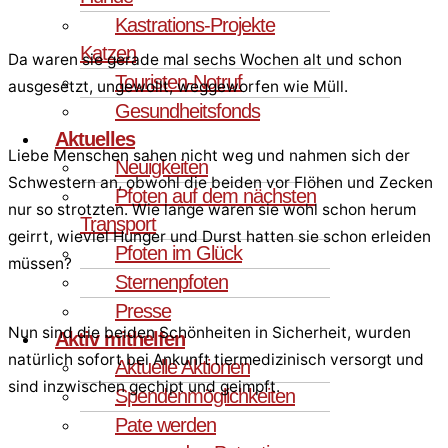
Kastrations-Projekte
Katzen
Da waren sie gerade mal sechs Wochen alt und schon
Touristen-Notruf
ausgesetzt, ungewollt, weggeworfen wie Müll.
Gesundheitsfonds
Aktuelles
Liebe Menschen sahen nicht weg und nahmen sich der
Neuigkeiten
Schwestern an, obwohl die beiden vor Flöhen und Zecken
Pfoten auf dem nächsten
nur so strotzten. Wie lange waren sie wohl schon herum
Transport
geirrt, wieviel Hunger und Durst hatten sie schon erleiden
Pfoten im Glück
müssen?
Sternenpfoten
Presse
Nun sind die beiden Schönheiten in Sicherheit, wurden
Aktiv mithelfen
natürlich sofort bei Ankunft tiermedizinisch versorgt und
Aktuelle Aktionen
sind inzwischen gechipt und geimpft.
Spendenmöglichkeiten
Pate werden