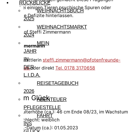
RÜCKBLICKE
können bei einigen Tieren psychische Spuren oder
WEIHNACHTSBUCH
körperliche Defizite hinterlassen.
2025
WEIHNACHTSMARKT
2024
MEIN
Steffi Zimmermann
JAHR
IN
Hundevermittlerin
steffi.zimmermann@pfotenfreunde-
DER
sardinien.de
oder direkt
Tel. 0178 3170658
L.I.D.A.
REISETAGEBUCH
2026
Pfote im Glück
ABENTEUER
PFLEGESTELLE
Schulterhöhe (ca.): 46 cm Ende 08/23, im Wachstum
FAHRT
Geschlecht: weiblich
INS
Geb.-Datum (ca.): 01.05.2023
GLÜCK