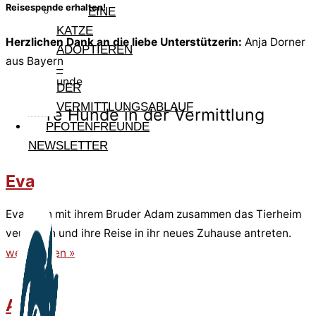
Reisespende erhalten!
EINE
KATZE
Herzlichen Dank an die liebe Unterstützerin:
Anja Dorner
ADOPTIEREN
aus Bayern
–
Weitere Hunde
DER
VERMITTLUNGSABLAUF
Andere Hunde in der Vermittlung
PFOTENFREUNDE
NEWSLETTER
Eva
Eva kann mit ihrem Bruder Adam zusammen das Tierheim
verlassen und ihre Reise in ihr neues Zuhause antreten.
weiterlesen »
Adam