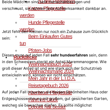
zu den Patentieren
Beide Mädchen sind sehr menschenbezogen und
Katzen Pflegestelle
verschmust, sie nehmen jede Aufmerksamkeit dankbar an.
werden
Hunde Pflegestelle
werden
Jetzt fehlt den Kleinen nur noch ein Zuhause zum Glücklich
Beim Einkaufen Gutes
sein:
tun
Pfoten-Jobs
Dieses muss auf jeden Fall
sehr hundeerfahren
sein, denn
Rückblicke
in den Schwestern steckt ein Anteil Maremmanogene. Wie
Weihnachtsbuch 2025
groß dieser Anteil ist und wie stark sich der Schutztrieb
Weihnachtsmarkt 2024
entwickeln wird, können wir nicht einschätzen.
Mein Jahr in der L.I.D.A.
Reisetagebuch 2026
Auf jeden Fall brauchen die beiden Schönheiten Haus oder
Abenteuer Pflegestelle
Erdgeschosswohnung mit großem, gut gesicherten Garten,
Fahrt ins Glück
welchen sie bewachen dürfen. Es sollte möglichst
Doppelt hält besser