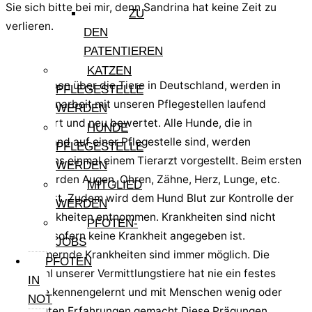
Sie sich bitte bei mir, denn Sandrina hat keine Zeit zu
ZU
verlieren.
DEN
PATENTIEREN
Hinweis:
KATZEN
Die Angaben über die Tiere in Deutschland, werden in
PFLEGESTELLE
Zusammenarbeit mit unseren Pflegestellen laufend
WERDEN
aktualisiert und neu bewertet. Alle Hunde, die in
HUNDE
Deutschland auf einer Pflegestelle sind, werden
PFLEGESTELLE
mindestens einmal einem Tierarzt vorgestellt. Beim ersten
WERDEN
Check werden Augen, Ohren, Zähne, Herz, Lunge, etc.
MITGLIED
kontrolliert. Zudem wird dem Hund Blut zur Kontrolle der
WERDEN
Reisekrankheiten entnommen. Krankheiten sind nicht
PFOTEN-
bekannt, sofern keine Krankheit angegeben ist.
JOBS
Schlummernde Krankheiten sind immer möglich. Die
PFOTEN
Mehrzahl unserer Vermittlungstiere hat nie ein festes
IN
Zuhause kennengelernt und mit Menschen wenig oder
NOT
keine guten Erfahrungen gemacht Diese Prägungen