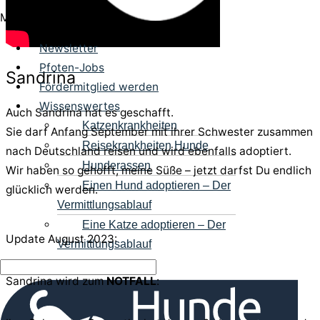
Menü
Newsletter
Pfoten-Jobs
Sandrina
Fördermitglied werden
Wissenswertes
Auch Sandrina hat es geschafft.
Katzenkrankheiten
Sie darf Anfang September mit ihrer Schwester zusammen
Reisekrankheiten Hunde
nach Deutschland reisen und wird ebenfalls adoptiert.
Hunderassen
Wir haben so gehofft, meine Süße – jetzt darfst Du endlich
Einen Hund adoptieren – Der
glücklich werden.
Vermittlungsablauf
Eine Katze adoptieren – Der
Update August 2023:
Vermittlungsablauf
Sandrina wird zum
NOTFALL
: