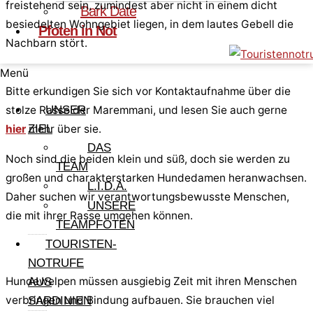
freistehend sein, zumindest aber nicht in einem dicht
Bark Date
besiedelten Wohngebiet liegen, in dem lautes Gebell die
Pfoten in Not
Nachbarn stört.
Menü
Bitte erkundigen Sie sich vor Kontaktaufnahme über die
stolze Rasse der Maremmani, und lesen Sie auch gerne
UNSER
hier
mehr über sie.
ZIEL
DAS
Noch sind die beiden klein und süß, doch sie werden zu
TEAM
großen und charakterstarken Hundedamen heranwachsen.
L.I.D.A.
Daher suchen wir verantwortungsbewusste Menschen,
UNSERE
die mit ihrer Rasse umgehen können.
TEAMPFOTEN
TOURISTEN-
NOTRUFE
Hundewelpen müssen ausgiebig Zeit mit ihren Menschen
AUS
verbringen und Bindung aufbauen. Sie brauchen viel
SARDINIEN