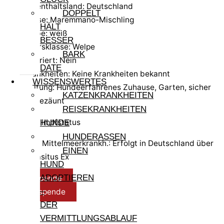
Aufenthaltsland: Deutschland
DOPPELT
Rasse: Maremmano-Mischling
HÄLT
Farbe: weiß
BESSER
Altersklasse: Welpe
BARK
kastriert: Nein
DATE
Krankheiten: Keine Krankheiten bekannt
WISSENSWERTES
Haltung: Hundeerfahrenes Zuhause, Garten, sicher
KATZENKRANKHEITEN
eingezäunt
REISEKRANKHEITEN
Test- und Impfstatus
HUNDE
HUNDERASSEN
Test Mittelmeerkrankh.: Erfolgt in Deutschland über
EINEN
Parasitus Ex
HUND
ADOPTIEREN
Reisespende
–
Pflegespende
DER
VERMITTLUNGSABLAUF