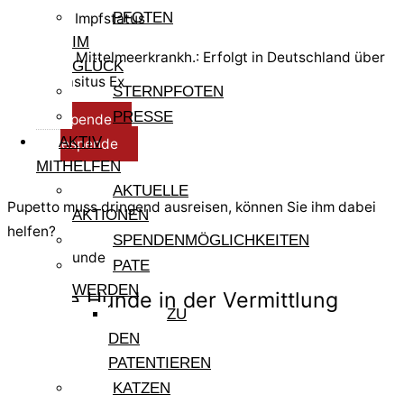
PFOTEN
Test- und Impfstatus
IM
Test Mittelmeerkrankh.: Erfolgt in Deutschland über
GLÜCK
Parasitus Ex
STERNPFOTEN
PRESSE
Reisespende
AKTIV
Pflegespende
MITHELFEN
AKTUELLE
Pupetto muss dringend ausreisen, können Sie ihm dabei
AKTIONEN
helfen?
SPENDENMÖGLICHKEITEN
Weitere Hunde
PATE
WERDEN
Andere Hunde in der Vermittlung
ZU
DEN
PATENTIEREN
Eva
KATZEN