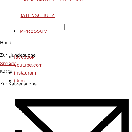
DATENSCHUTZ
IMPRESSUM
Hund
Zur Hundesuche
facebook
Spende
youtube.com
Katze
instagram
tiktok
Zur Katzensuche