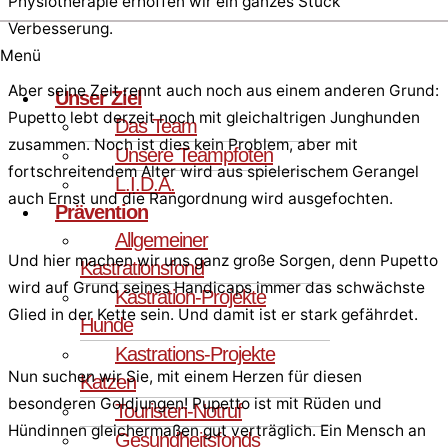
Physiotherapie erhoffen wir ein ganzes Stück
Verbesserung.
Menü
Aber seine Zeit rennt auch noch aus einem anderen Grund:
Unser Ziel
Pupetto lebt derzeit noch mit gleichaltrigen Junghunden
Das Team
zusammen. Noch ist dies kein Problem, aber mit
Unsere Teampfoten
fortschreitendem Alter wird aus spielerischem Gerangel
L.I.D.A.
auch Ernst und die Rangordnung wird ausgefochten.
Prävention
Allgemeiner
Und hier machen wir uns ganz große Sorgen, denn Pupetto
Kastrationsfond
wird auf Grund seines Handicaps immer das schwächste
Kastration-Projekte
Glied in der Kette sein. Und damit ist er stark gefährdet.
Hunde
Kastrations-Projekte
Nun suchen wir Sie, mit einem Herzen für diesen
Katzen
besonderen Goldjungen! Pupetto ist mit Rüden und
Touristen-Notruf
Hündinnen gleichermaßen gut verträglich. Ein Mensch an
Gesundheitsfonds