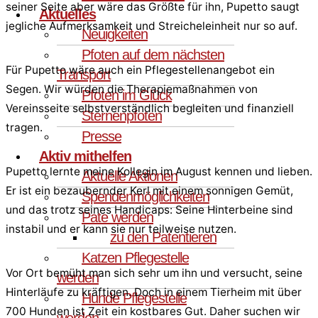
seiner Seite aber wäre das Größte für ihn, Pupetto saugt
Aktuelles
jegliche Aufmerksamkeit und Streicheleinheit nur so auf.
Neuigkeiten
Pfoten auf dem nächsten
Für Pupetto wäre auch ein Pflegestellenangebot ein
Transport
Segen. Wir würden die Therapiemaßnahmen von
Pfoten im Glück
Vereinsseite selbstverständlich begleiten und finanziell
Sternenpfoten
tragen.
Presse
Aktiv mithelfen
Pupetto lernte meine Kollegin im August kennen und lieben.
Aktuelle Aktionen
Er ist ein bezaubernder Kerl mit einem sonnigen Gemüt,
Spendenmöglichkeiten
und das trotz seines Handicaps: Seine Hinterbeine sind
Pate werden
instabil und er kann sie nur teilweise nutzen.
zu den Patentieren
Katzen Pflegestelle
Vor Ort bemüht man sich sehr um ihn und versucht, seine
werden
Hinterläufe zu kräftigen. Doch in einem Tierheim mit über
Hunde Pflegestelle
700 Hunden ist Zeit ein kostbares Gut. Daher suchen wir
werden