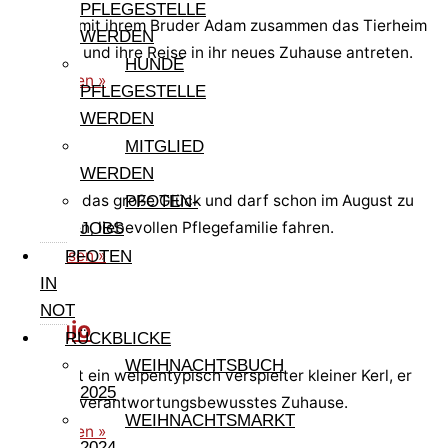
PFLEGESTELLE
Eva kann mit ihrem Bruder Adam zusammen das Tierheim
WERDEN
verlassen und ihre Reise in ihr neues Zuhause antreten.
HUNDE
weiterlesen »
PFLEGESTELLE
WERDEN
MITGLIED
Adam
WERDEN
Adam hat das große Glück und darf schon im August zu
PFOTEN-
einer tollen, liebevollen Pflegefamilie fahren.
JOBS
weiterlesen »
PFOTEN
IN
NOT
Giorgio
RÜCKBLICKE
WEIHNACHTSBUCH
Giorgio ist ein welpentypisch verspielter kleiner Kerl, er
2025
sucht ein verantwortungsbewusstes Zuhause.
WEIHNACHTSMARKT
weiterlesen »
2024