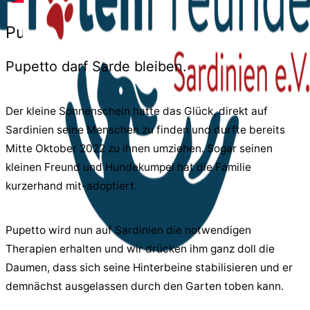
Pupetto
Pupetto darf Sarde bleiben.
Der kleine Sonnenschein hatte das Glück, direkt auf
Sardinien seine Menschen zu finden und durfte bereits
Mitte Oktober 2022 zu ihnen umziehen. Sogar seinen
kleinen Freund und Hundekumpel hat die Familie
kurzerhand mit-adoptiert.
Pupetto wird nun auf Sardinien die notwendigen
Therapien erhalten und wir drücken ihm ganz doll die
Daumen, dass sich seine Hinterbeine stabilisieren und er
demnächst ausgelassen durch den Garten toben kann.