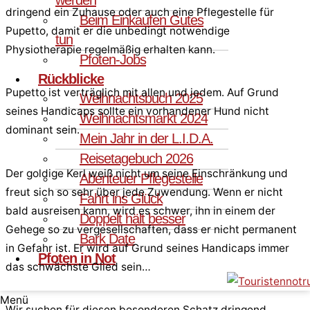
dringend ein Zuhause oder auch eine Pflegestelle für
Beim Einkaufen Gutes
Pupetto, damit er die unbedingt notwendige
tun
Physiotherapie regelmäßig erhalten kann.
Pfoten-Jobs
Rückblicke
Pupetto ist verträglich mit allen und jedem. Auf Grund
Weihnachtsbuch 2025
seines Handicaps sollte ein vorhandener Hund nicht
Weihnachtsmarkt 2024
dominant sein.
Mein Jahr in der L.I.D.A.
Reisetagebuch 2026
Der goldige Kerl weiß nicht um seine Einschränkung und
Abenteuer Pflegestelle
freut sich so sehr über jede Zuwendung. Wenn er nicht
Fahrt ins Glück
bald ausreisen kann, wird es schwer, ihn in einem der
Doppelt hält besser
Gehege so zu vergesellschaften, dass er nicht permanent
Bark Date
in Gefahr ist. Er wird auf Grund seines Handicaps immer
Pfoten in Not
das schwächste Glied sein…
Menü
Wir suchen für diesen besonderen Schatz dringend