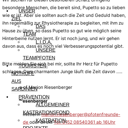
besondere Menschen, die bereit sind, Pupetto so zu lieben
UNSER
wie er ist. Aber sie sollten auch die Zeit und Geduld haben,
ZIEL
ihn regelmäßig zur Physiotherapie zu begleiten, mit ihm zu
DAS
Hause zu üben, so dass Pupetto so gut wie möglich seine
TEAM
Hinterbeine nutzen lernt. Er ist noch jung, und wir gehen
L.I.D.A.
davon aus, dass es noch viel Verbesserungspotential gibt.
UNSERE
TEAMPFOTEN
Bitte melden Sie sich bei mir, sollte Ihr Herz für Pupetto
TOURISTEN-
schlagen. Dem charmanten Junge läuft die Zeit davon …..
NOTRUFE
AUS
SARDINIEN
PRÄVENTION
Marion Riesenberger
ALLGEMEINER
KASTRATIONSFOND
Hundevermittlerin
marion.riesenberger@pfotenfreunde-
KASTRATION-
sardinien.de
oder direkt
Tel. 0152 08540361 ab 16Uhr