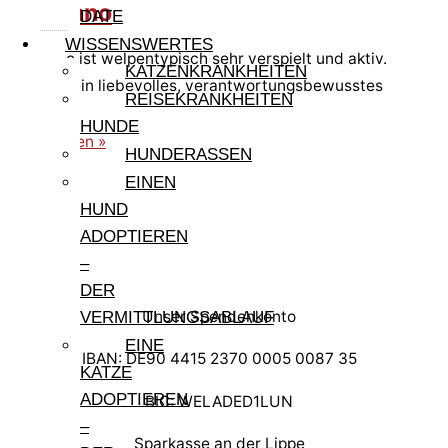
Germano
DATE
WISSENSWERTES
Germano ist welpentypisch sehr verspielt und aktiv.
KATZENKRANKHEITEN
Er sucht ein liebevolles, verantwortungsbewusstes
REISEKRANKHEITEN
Zuhause.
HUNDE
weiterlesen »
HUNDERASSEN
EINEN
HUND
ADOPTIEREN
–
DER
Unser Spendenkonto
VERMITTLUNGSABLAUF
EINE
IBAN: DE90 4415 2370 0005 0087 35
KATZE
ADOPTIEREN
BIC: WELADED1LUN
–
Sparkasse an der Lippe