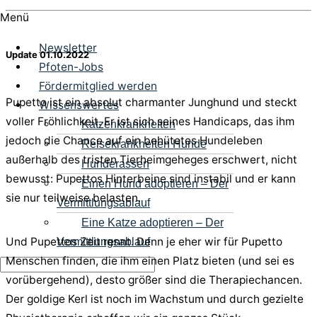
Menü
Newsletter
Update 01.10.2022
Pfoten-Jobs
Fördermitglied werden
Pupetto ist ein absolut charmanter Junghund und steckt
Wissenswertes
voller Fröhlichkeit. Er ist sich seines Handicaps, das ihm
Katzenkrankheiten
jedoch die Chance auf ein behütetes Hundeleben
Reisekrankheiten Hunde
außerhalb des tristen Tierheimgeheges erschwert, nicht
Hunderassen
bewusst: Pupettos Hinterbeine sind instabil und er kann
Einen Hund adoptieren – Der
sie nur teilweise belasten.
Vermittlungsablauf
Eine Katze adoptieren – Der
Und Pupettos Zeit rennt. Denn je eher wir für Pupetto
Vermittlungsablauf
Menschen finden, die ihm einen Platz bieten (und sei es
vorübergehend), desto größer sind die Therapiechancen.
Der goldige Kerl ist noch im Wachstum und durch gezielte