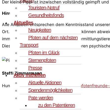
Der kleine Pippi ist inzwischen vollständig geimpft un
Touristen-Notruf
Hinweis:
Gesundheitsfonds
Aktuelles
Alle Angaben entsprechen dem Kenntnisstand unserer s
Neuigkeiten
Ort. Alter, Größe und Gewichtsangaben können abweic
Pfoten auf dem nächsten
immer möglich. Die Mehrzahl unserer Vermittlungstier
Transport
Diese Prägungen können bei einigen Tieren psychische 
Pfoten im Glück
Sternenpfoten
Presse
Steffi Zimmermann
Aktiv mithelfen
Aktuelle Aktionen
Hundevermittlerin
steffi.zimmermann@pfotenfreunde-
Spendenmöglichkeiten
Pate werden
zu den Patentieren