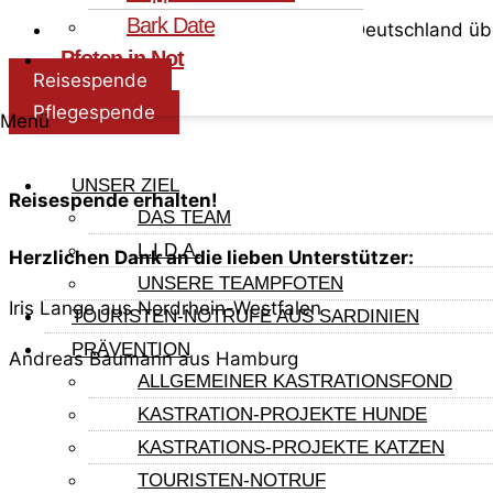
Bark Date
Test Mittelmeerkrankh.: Erfolgt in Deutschland üb
Pfoten in Not
Reisespende
Pflegespende
Menü
UNSER ZIEL
Reisespende erhalten!
DAS TEAM
L.I.D.A.
Herzlichen Dank an die lieben Unterstützer:
UNSERE TEAMPFOTEN
Iris Lange aus Nordrhein-Westfalen
TOURISTEN-NOTRUFE AUS SARDINIEN
PRÄVENTION
Andreas Baumann aus Hamburg
ALLGEMEINER KASTRATIONSFOND
Weitere Hunde
KASTRATION-PROJEKTE HUNDE
Andere Hunde in der Vermittlung
KASTRATIONS-PROJEKTE KATZEN
TOURISTEN-NOTRUF