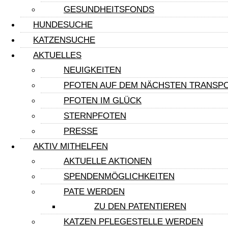
GESUNDHEITSFONDS
HUNDESUCHE
Eva
KATZENSUCHE
AKTUELLES
Eva kann mit ihrem Bruder Adam zusammen das Tierhei
NEUIGKEITEN
weiterlesen »
PFOTEN AUF DEM NÄCHSTEN TRANSP
PFOTEN IM GLÜCK
Adam
STERNPFOTEN
PRESSE
Adam hat das große Glück und darf schon im August zu e
AKTIV MITHELFEN
weiterlesen »
AKTUELLE AKTIONEN
SPENDENMÖGLICHKEITEN
PATE WERDEN
Giorgio
ZU DEN PATENTIEREN
Giorgio ist ein welpentypisch verspielter kleiner Kerl
KATZEN PFLEGESTELLE WERDEN