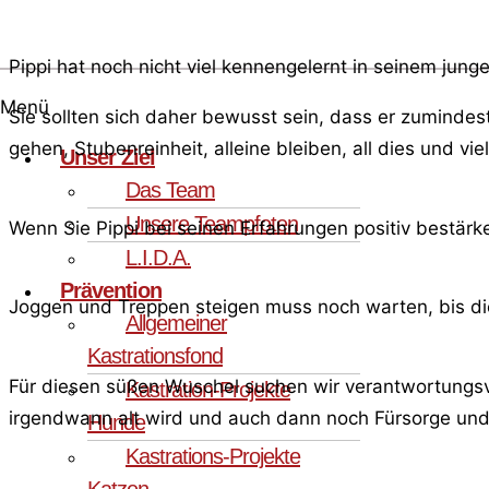
Pippi hat noch nicht viel kennengelernt in seinem jung
Menü
Sie sollten sich daher bewusst sein, dass er zuminde
gehen, Stubenreinheit, alleine bleiben, all dies und vi
Unser Ziel
Das Team
Unsere Teampfoten
Wenn Sie Pippi bei seinen Erfahrungen positiv bestärke
L.I.D.A.
Prävention
Joggen und Treppen steigen muss noch warten, bis di
Allgemeiner
Kastrationsfond
Für diesen süßen Wuschel suchen wir verantwortungsv
Kastration-Projekte
irgendwann alt wird und auch dann noch Fürsorge und
Hunde
Kastrations-Projekte
Katzen