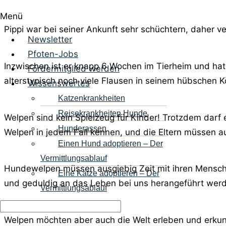
Menü
Pippi war bei seiner Ankunft sehr schüchtern, daher v
Newsletter
Pfoten-Jobs
Inzwischen ist er knapp 6 Wochen im Tierheim und h
Fördermitglied werden
alterstypisch noch viele Flausen in seinem hübschen 
Wissenswertes
Katzenkrankheiten
Reisekrankheiten Hunde
Welpen sind kein Spielzeug für Kinder! Trotzdem darf
Hunderassen
Welpen in jedem Fall kennen, und die Eltern müssen a
Einen Hund adoptieren – Der
Vermittlungsablauf
Hundewelpen müssen ausgiebig Zeit mit ihren Mensche
Eine Katze adoptieren – Der
und geduldig an das Leben bei uns herangeführt wer
Vermittlungsablauf
Welpen möchten aber auch die Welt erleben und erku