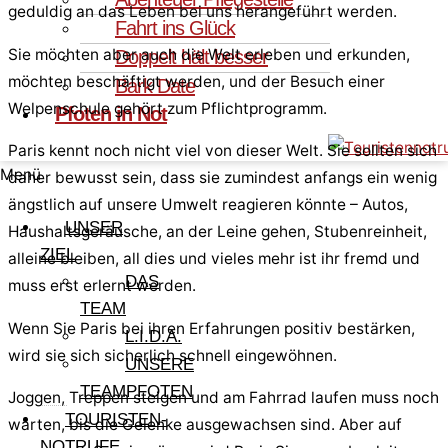
geduldig an das Leben bei uns herangeführt werden.
Fahrt ins Glück
Sie möchten aber auch die Welt erleben und erkunden,
Doppelt hält besser
möchten beschäftigt werden, und der Besuch einer
Bark Date
Welpenschule gehört zum Pflichtprogramm.
Pfoten in Not
Paris kennt noch nicht viel von dieser Welt. Sie sollten sich
Menü
daher bewusst sein, dass sie zumindest anfangs ein wenig
ängstlich auf unsere Umwelt reagieren könnte – Autos,
UNSER
Haushaltsgeräusche, an der Leine gehen, Stubenreinheit,
ZIEL
alleine bleiben, all dies und vieles mehr ist ihr fremd und
DAS
muss erst erlernt werden.
TEAM
Wenn Sie Paris bei ihren Erfahrungen positiv bestärken,
L.I.D.A.
wird sie sich sicherlich schnell eingewöhnen.
UNSERE
TEAMPFOTEN
Joggen, Treppen steigen und am Fahrrad laufen muss noch
TOURISTEN-
warten, bis die Gelenke ausgewachsen sind. Aber auf
NOTRUFE