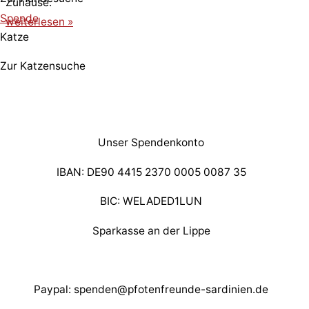
Zuhause.
Spende
weiterlesen »
Katze
Zur Katzensuche
Unser Spendenkonto
IBAN: DE90 4415 2370 0005 0087 35
BIC: WELADED1LUN
Sparkasse an der Lippe
Paypal: spenden@pfotenfreunde-sardinien.de