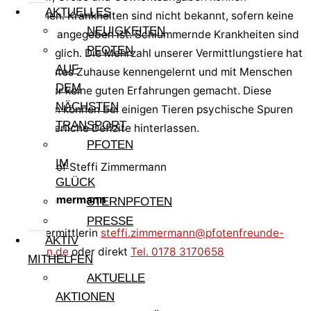
AKTUELLES
abweichen. Krankheiten sind nicht bekannt, sofern keine
NEUIGKEITEN
Krankheit angegeben ist. Schlummernde Krankheiten sind
PFOTEN
immer möglich. Die Mehrzahl unserer Vermittlungstiere hat
AUF
nie ein festes Zuhause kennengelernt und mit Menschen
DEM
wenig oder keine guten Erfahrungen gemacht. Diese
NÄCHSTEN
Prägungen können bei einigen Tieren psychische Spuren
TRANSPORT
oder körperliche Defizite hinterlassen.
PFOTEN
IM
GLÜCK
Steffi Zimmermann
STERNPFOTEN
PRESSE
Hundevermittlerin
steffi.zimmermann@pfotenfreunde-
AKTIV
sardinien.de
oder direkt
Tel. 0178 3170658
MITHELFEN
AKTUELLE
AKTIONEN