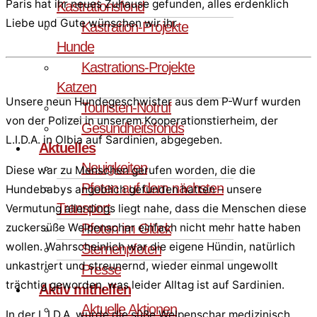
Paris hat ihr neues Zuhause gefunden, alles erdenklich
Kastrationsfond
Liebe und Gute wünschen wir ihr.
Kastration-Projekte
Hunde
Kastrations-Projekte
Katzen
Unsere neun Hundegeschwister aus dem P-Wurf wurden
Touristen-Notruf
von der Polizei in unserem Kooperationstierheim, der
Gesundheitsfonds
L.I.D.A. in Olbia auf Sardinien, abgegeben.
Aktuelles
Neuigkeiten
Diese war zu Menschen gerufen worden, die die
Pfoten auf dem nächsten
Hundebabys angeblich gefunden hatten – unsere
Transport
Vermutung allerdings liegt nahe, dass die Menschen diese
Pfoten im Glück
zuckersüße Welpenschar einfach nicht mehr hatte haben
wollen. Wahrscheinlich war die eigene Hündin, natürlich
Sternenpfoten
unkastriert und streunernd, wieder einmal ungewollt
Presse
trächtig geworden, was leider Alltag ist auf Sardinien.
Aktiv mithelfen
Aktuelle Aktionen
In der L.I.D.A. wurde die süße Welpenschar medizinisch