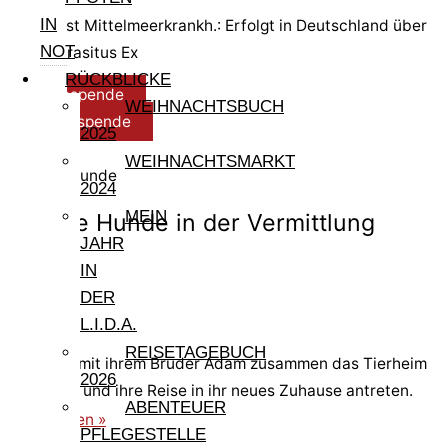
IN
Test Mittelmeerkrankh.: Erfolgt in Deutschland über
NOT
Parasitus Ex
RÜCKBLICKE
Reisespende
WEIHNACHTSBUCH
Pflegespende
2025
WEIHNACHTSMARKT
Weitere Hunde
2024
MEIN
Andere Hunde in der Vermittlung
JAHR
IN
DER
Eva
L.I.D.A.
REISETAGEBUCH
Eva kann mit ihrem Bruder Adam zusammen das Tierheim
2026
verlassen und ihre Reise in ihr neues Zuhause antreten.
ABENTEUER
weiterlesen »
PFLEGESTELLE