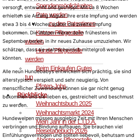
Spendenmöglichkeiten
versorgt, entwurmt und gechippt. Mit ca 8 Wochen
Pate werden
erhielten sie Anfang August ihre erste Impfung und werden
zu den Patentieren
etwa 3 bis 4 Wochen später die zweite Impfung
Katzen Pflegestelle
bekommen. Die Welpen wären dann frühestens im
werden
September bereit, in ihr neues Zuhause umzuziehen. Wir
schätzen, dass sie wahrscheinlich mittelgroß werden
Hunde Pflegestelle
könnten.
werden
Beim Einkaufen Gutes
Alle neun Hundebabys entwickeln sich prächtig, sie sind
tun
alterstypisch verspielt und sehr neugierig. Von
Pfoten-Jobs
menschlicher Zuwendung können sie gar nicht genug
Rückblicke
bekommen und sie lieben es, gestreichelt und beschmust
Weihnachtsbuch 2025
zu werden.
Weihnachtsmarkt 2024
Hundewelpen müssen ausgiebig Zeit mit ihren Menschen
Mein Jahr in der L.I.D.A.
verbringen und Bindung aufbauen. Sie brauchen viel
Reisetagebuch 2026
Einfühlungsvermögen und sollten liebevoll, behutsam und
Abenteuer Pflegestelle