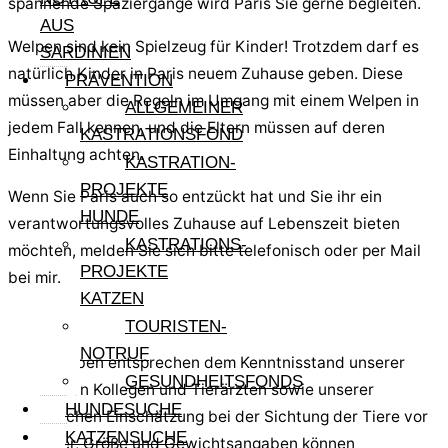
spannende Spaziergänge wird Paris Sie gerne begleiten.
AUS
Welpen sind kein Spielzeug für Kinder! Trotzdem darf es
SARDINIEN
natürlich Kinder in Paris neuem Zuhause geben. Diese
PRÄVENTION
müssen aber die Regeln im Umgang mit einem Welpen in
ALLGEMEINER
jedem Fall kennen, und die Eltern müssen auf deren
KASTRATIONSFOND
Einhaltung achten.
KASTRATION-
PROJEKTE
Wenn Sie Paris auch so entzückt hat und Sie ihr ein
HUNDE
verantwortungsvolles Zuhause auf Lebenszeit bieten
KASTRATIONS-
möchten, melden Sie sich bitte telefonisch oder per Mail
PROJEKTE
bei mir.
KATZEN
Hinweis:
TOURISTEN-
NOTRUF
Alle Angaben entsprechen dem Kenntnisstand unserer
GESUNDHEITSFONDS
sardischen Kollegen und Tierärzten sowie unserer
HUNDESUCHE
persönlichen Einschätzung bei der Sichtung der Tiere vor
KATZENSUCHE
Ort. Alter, Größe und Gewichtsangaben können