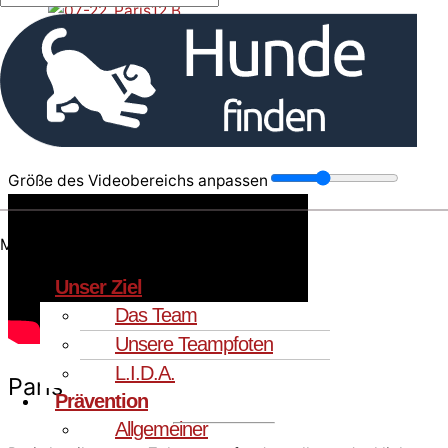
Größe des Videobereichs anpassen
Menü
Unser Ziel
Das Team
Unsere Teampfoten
L.I.D.A.
Paris
Prävention
Allgemeiner