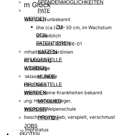
SPENDENMÖGLICHKEITEN
Pfote im Glück
PATE
WERDEN
Gewicht (ca.): unbekannt
ZU
Schulterhöhe (ca.): 29-30 cm, im Wachstum
DEN
Geschlecht: weiblich
PATENTIEREN
Geb.-Datum (ca.): 2022-06-01
KATZEN
Aufenthaltsland: Sardinien
PFLEGESTELLE
Rasse: Mischling
WERDEN
Farbe: hellbeige
Altersklasse: Welpe
HUNDE
kastriert: Nein
PFLEGESTELLE
Krankheiten: Keine Krankheiten bekannt
WERDEN
Haltung: Hundeeinsteiger,
MITGLIED
Hundeschule/Welpenschule
WERDEN
Kurzbeschreibung: lieb, verspielt, verschmust
PFOTEN-
JOBS
Test- und Impfstatus
PFOTEN