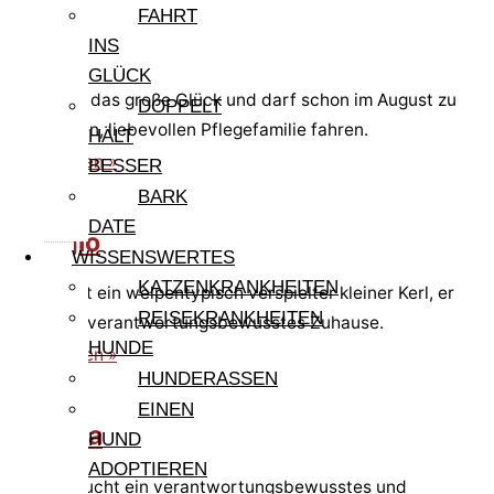
FAHRT
Adam
INS
GLÜCK
Adam hat das große Glück und darf schon im August zu
DOPPELT
einer tollen, liebevollen Pflegefamilie fahren.
HÄLT
weiterlesen »
BESSER
BARK
DATE
Giorgio
WISSENSWERTES
KATZENKRANKHEITEN
Giorgio ist ein welpentypisch verspielter kleiner Kerl, er
REISEKRANKHEITEN
sucht ein verantwortungsbewusstes Zuhause.
HUNDE
weiterlesen »
HUNDERASSEN
EINEN
Gigliola
HUND
ADOPTIEREN
Gigloila sucht ein verantwortungsbewusstes und