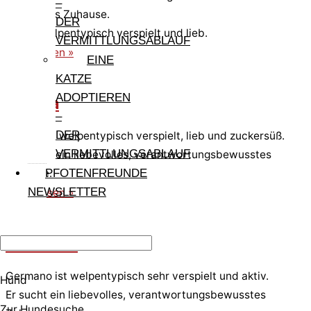
–
liebevolles Zuhause.
DER
Sie ist welpentypisch verspielt und lieb.
VERMITTLUNGSABLAUF
weiterlesen »
EINE
KATZE
ADOPTIEREN
Gisella
–
DER
Gisella ist welpentypisch verspielt, lieb und zuckersüß.
VERMITTLUNGSABLAUF
Sie sucht ein liebevolles, verantwortungsbewusstes
Zuhause.
PFOTENFREUNDE
NEWSLETTER
weiterlesen »
Germano
Germano ist welpentypisch sehr verspielt und aktiv.
Hund
Er sucht ein liebevolles, verantwortungsbewusstes
Zur Hundesuche