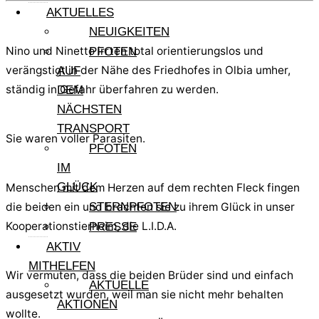
AKTUELLES
NEUIGKEITEN
Nino und Ninetto irrten total orientierungslos und
PFOTEN
verängstigt in der Nähe des Friedhofes in Olbia umher,
AUF
ständig in Gefahr überfahren zu werden.
DEM
NÄCHSTEN
TRANSPORT
Sie waren voller Parasiten.
PFOTEN
IM
GLÜCK
Menschen mit dem Herzen auf dem rechten Fleck fingen
die beiden ein und brachten sie zu ihrem Glück in unser
STERNPFOTEN
Kooperationstierheim, die L.I.D.A.
PRESSE
AKTIV
MITHELFEN
Wir vermuten, dass die beiden Brüder sind und einfach
AKTUELLE
ausgesetzt wurden, weil man sie nicht mehr behalten
AKTIONEN
wollte.