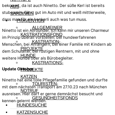
bekommt, da ist auch Ninetto. Der süße Kerl ist bereits
AUS
stubenrein, fährt gut im Auto mit und weiß mittlerweile,
SARDINIEN
dass man für ein Leckerli auch was tun muss.
PRÄVENTION
ALLGEMEINER
Ninetto ist ein Allrounder. Ich kann mir unseren Charmeur
KASTRATIONSFOND
im Prinzip überall vorstellen: bei hundeerfahrenen
KASTRATION-
Menschen, bei Anfängern, bei einer Familie mit Kindern ab
PROJEKTE
dem Schulalter, bei rüstigen Rentnern, mit und ohne
HUNDE
weitere Hunde oder als Bürobegleiter.
KASTRATIONS-
Update Oktober
PROJEKTE
KATZEN
Ninetto hat eine tolle Pflegefamilie gefunden und durfte
TOURISTEN-
mit dem nächsten Transport am 27.10.23 nach München
NOTRUF
ausreisen. Hier darf er gerne demnächst besucht und
GESUNDHEITSFONDS
kennen gelernt werden.
HUNDESUCHE
KATZENSUCHE