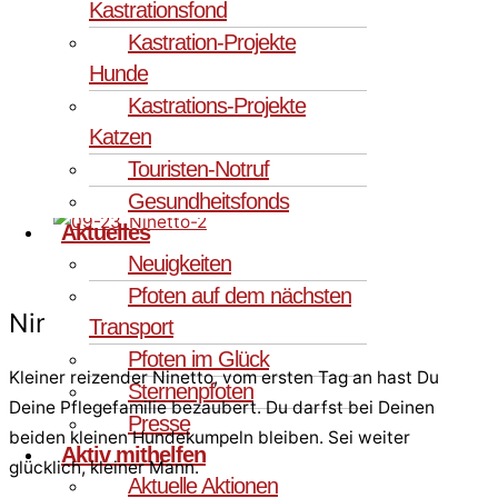
Kastrationsfond
Kastration-Projekte
Hunde
Kastrations-Projekte
Katzen
Touristen-Notruf
Gesundheitsfonds
Aktuelles
Neuigkeiten
Pfoten auf dem nächsten
Ninetto
Transport
Pfoten im Glück
Kleiner reizender Ninetto, vom ersten Tag an hast Du
Sternenpfoten
Deine Pflegefamilie bezaubert. Du darfst bei Deinen
Presse
beiden kleinen Hundekumpeln bleiben. Sei weiter
Aktiv mithelfen
glücklich, kleiner Mann.
Aktuelle Aktionen