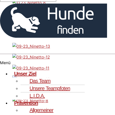
Menü
Unser Ziel
Das Team
Unsere Teampfoten
L.I.D.A.
Prävention
Allgemeiner