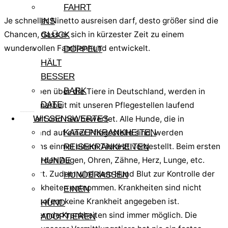
FAHRT
Je schneller Ninetto ausreisen darf, desto größer sind die
INS
Chancen, dass er sich in kürzester Zeit zu einem
GLÜCK
wundervollen Familienhund entwickelt.
DOPPELT
HÄLT
Hinweis:
BESSER
BARK
Die Angaben über die Tiere in Deutschland, werden in
DATE
Zusammenarbeit mit unseren Pflegestellen laufend
aktualisiert und neu bewertet. Alle Hunde, die in
WISSENSWERTES
Deutschland auf einer Pflegestelle sind, werden
KATZENKRANKHEITEN
mindestens einmal einem Tierarzt vorgestellt. Beim ersten
REISEKRANKHEITEN
Check werden Augen, Ohren, Zähne, Herz, Lunge, etc.
HUNDE
kontrolliert. Zudem wird dem Hund Blut zur Kontrolle der
HUNDERASSEN
Reisekrankheiten entnommen. Krankheiten sind nicht
EINEN
bekannt, sofern keine Krankheit angegeben ist.
HUND
Schlummernde Krankheiten sind immer möglich. Die
ADOPTIEREN