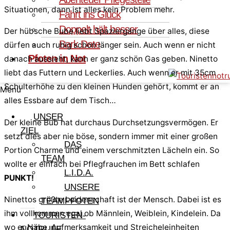
Situationen, dann ist alles kein Problem mehr.
Fahrt ins Glück
Doppelt hält besser
Der hübsche Bube liebt Spaziergänge über alles, diese
Bark Date
dürfen auch ruhig schon länger sein. Auch wenn er nicht
Pfoten in Not
danach aussieht, kann er ganz schön Gas geben. Ninetto
liebt das Futtern und Leckerlies. Auch wenn er mit 35cm
Schulterhöhe zu den kleinen Hunden gehört, kommt er an
Menü
alles Essbare auf dem Tisch…
UNSER
Der kleine Bub hat durchaus Durchsetzungsvermögen. Er
ZIEL
setzt dies aber nie böse, sondern immer mit einer großen
DAS
Portion Charme und einem verschmitzten Lächeln ein. So
TEAM
wollte er einfach bei Pflegfrauchen im Bett schlafen
L.I.D.A.
PUNKT!
UNSERE
Ninettos größte Leidenschaft ist der Mensch. Dabei ist es
TEAMPFOTEN
ihm vollkommen egal ob Männlein, Weiblein, Kindelein. Da
TOURISTEN-
wo er Nähe, Aufmerksamkeit und Streicheleinheiten
NOTRUFE