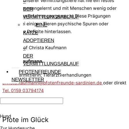
Mehrzahl unserer Vermittlungstiere hat nie ein festes
–
Zuhause kennengelernt und mit Menschen wenig oder
DER
keine guten Erfahrungen gemacht Diese Prägungen
VERMITTLUNGSABLAUF
können bei einigen Tieren psychische Spuren oder
EINE
körperliche Defizite hinterlassen.
KATZE
ADOPTIEREN
–
DER
Christa Kaufmann
VERMITTLUNGSABLAUF
PFOTENFREUNDE
Hundevermittlerin; Tierarztverhandlungen
NEWSLETTER
christa.kaufmann@pfotenfreunde-sardinien.de
oder direkt
Tel. 0159 03794174
Hund
Pfote im Glück
Zur Hundesuche