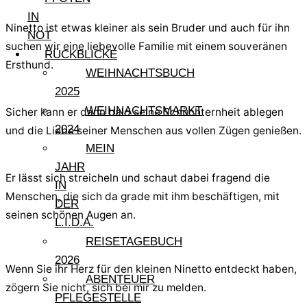
IN
Ninetto ist etwas kleiner als sein Bruder und auch für ihn
NOT
suchen wir eine liebevolle Familie mit einem souveränen
RÜCKBLICKE
Ersthund.
WEIHNACHTSBUCH
2025
WEIHNACHTSMARKT
Sicher kann er dann bald seine Schüchternheit ablegen
2024
und die Liebe seiner Menschen aus vollen Zügen genießen.
MEIN
JAHR
Er lässt sich streicheln und schaut dabei fragend die
IN
Menschen, die sich da grade mit ihm beschäftigen, mit
DER
seinen schönen Augen an.
L.I.D.A.
REISETAGEBUCH
2026
Wenn Sie ihr Herz für den kleinen Ninetto entdeckt haben,
ABENTEUER
zögern Sie nicht, sich bei mir zu melden.
PFLEGESTELLE