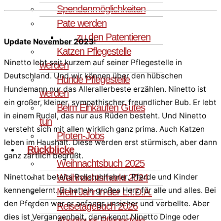
Spendenmöglichkeiten
Pate werden
zu den Patentieren
Update November 2023:
Katzen Pflegestelle
Ninetto lebt seit kurzem auf seiner Pflegestelle in
werden
Deutschland. Und wir können über den hübschen
Hunde Pflegestelle
Hundemann nur das Allerallerbeste erzählen. Ninetto ist
werden
ein großer, kleiner, sympathischer, freundlicher Bub. Er lebt
Beim Einkaufen Gutes
in einem Rudel, das nur aus Rüden besteht. Und Ninetto
tun
versteht sich mit allen wirklich ganz prima. Auch Katzen
Pfoten-Jobs
leben im Haushalt. Diese werden erst stürmisch, aber dann
Rückblicke
ganz zärtlich begrüßt.
Weihnachtsbuch 2025
Weihnachtsmarkt 2024
Ninetto hat bereits Rollstuhlfahrer, Pferde und Kinder
kennengelernt. Er hat ein großes Herz für alle und alles. Bei
Mein Jahr in der L.I.D.A.
den Pferden war er anfangs unsicher und verbellte. Aber
Reisetagebuch 2026
dies ist Vergangenheit, denn kennt Ninetto Dinge oder
Abenteuer Pflegestelle