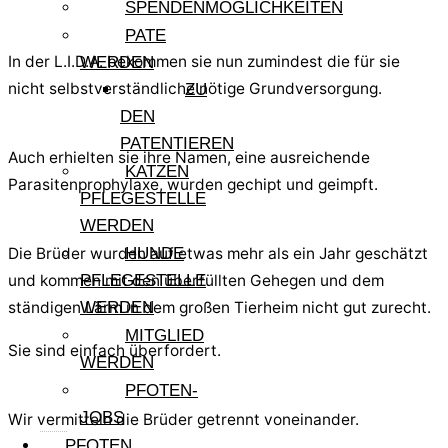
SPENDENMÖGLICHKEITEN
PATE
In der L.I.D.A. bekommen sie nun zumindest die für sie
WERDEN
nicht selbstverständliche nötige Grundversorgung.
ZU
DEN
PATENTIEREN
Auch erhielten sie ihre Namen, eine ausreichende
KATZEN
Parasitenprophylaxe, wurden gechipt und geimpft.
PFLEGESTELLE
WERDEN
HUNDE
Die Brüder wurden auf etwas mehr als ein Jahr geschätzt
PFLEGESTELLE
und kommen mit den überfüllten Gehegen und dem
WERDEN
ständigen Lärm in dem großen Tierheim nicht gut zurecht.
MITGLIED
Sie sind einfach überfordert.
WERDEN
PFOTEN-
JOBS
Wir vermitteln die Brüder getrennt voneinander.
PFOTEN