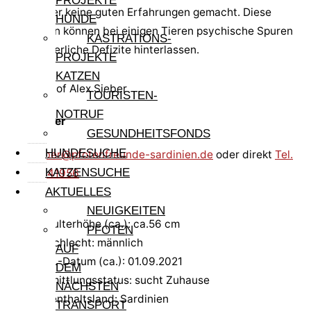
PROJEKTE
wenig oder keine guten Erfahrungen gemacht. Diese
HUNDE
Prägungen können bei einigen Tieren psychische Spuren
KASTRATIONS-
oder körperliche Defizite hinterlassen.
PROJEKTE
KATZEN
TOURISTEN-
NOTRUF
Alex Sieber
GESUNDHEITSFONDS
HUNDESUCHE
alex.sieber@pfotenfreunde-sardinien.de
oder direkt
Tel.
KATZENSUCHE
0170 9941956
AKTUELLES
NEUIGKEITEN
Schulterhöhe (ca.): ca.56 cm
PFOTEN
Geschlecht: männlich
AUF
Geb.-Datum (ca.): 01.09.2021
DEM
Vermittlungsstatus: sucht Zuhause
NÄCHSTEN
Aufenthaltsland: Sardinien
TRANSPORT