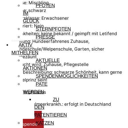
Rasse: Mischling
PFOTEN
Farbe: schwarz
IM
Altersklasse: Erwachsener
GLÜCK
kastriert: Nein
STERNPFOTEN
Krankheiten: keine bekannt / geimpft mit Letifend
PRESSE
Haltung: Hundeerfahrenes Zuhause,
AKTIV
Hundeschule/Welpenschule, Garten, sicher
MITHELFEN
eingezäunt
AKTUELLE
gesucht wird: Zuhause, Pflegestelle
AKTIONEN
Kurzbeschreibung: schwarze Schönheit, kann gerne
SPENDENMÖGLICHKEITEN
Einzelprinz sein!
PATE
WERDEN
Test- und Impfstatus
ZU
Test Mittelmeerkrankh.: erfolgt in Deutschland
DEN
PATENTIEREN
Reisespende
KATZEN
Pflegespende