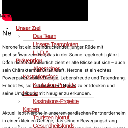
Menü
Unser Ziel
Nerone
Das Team
Unsere Teampfoten
Nerone ist ein beeindruckender, junger Rüde mit
L.I.D.A.
pechschwarzem Fell, das in der Sonne regelrecht glänzt.
Prävention
Doch nicht nur äußerlich zieht er alle Blicke auf sich – auch
Allgemeiner
sein Charakter hat Strahlkraft. Nerone ist ein echtes
Kastrationsfond
Powerpaket: voller Energie, Lebensfreude und Tatendrang.
Kastration-Projekte
Er liebt es, sich zu bewegen, Neues zu entdecken und
Hunde
seine Umgebung mit Neugier zu erkunden.
Kastrations-Projekte
Katzen
Aktuell lebt Nerone in unserem sardischen Partnertierheim
Touristen-Notruf
in einem kleinen Gehege, das seinem Bewegungsdrang
Gesundheitsfonds