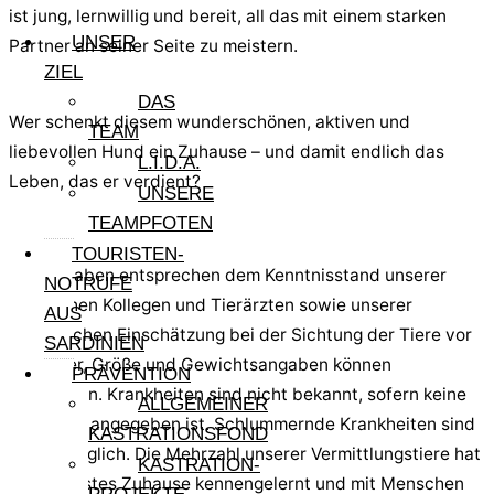
ist jung, lernwillig und bereit, all das mit einem starken
UNSER
Partner an seiner Seite zu meistern.
ZIEL
DAS
Wer schenkt diesem wunderschönen, aktiven und
TEAM
liebevollen Hund ein Zuhause – und damit endlich das
L.I.D.A.
Leben, das er verdient?
UNSERE
TEAMPFOTEN
Hinweis:
TOURISTEN-
Alle Angaben entsprechen dem Kenntnisstand unserer
NOTRUFE
sardischen Kollegen und Tierärzten sowie unserer
AUS
persönlichen Einschätzung bei der Sichtung der Tiere vor
SARDINIEN
Ort. Alter, Größe und Gewichtsangaben können
PRÄVENTION
abweichen. Krankheiten sind nicht bekannt, sofern keine
ALLGEMEINER
Krankheit angegeben ist. Schlummernde Krankheiten sind
KASTRATIONSFOND
immer möglich. Die Mehrzahl unserer Vermittlungstiere hat
KASTRATION-
nie ein festes Zuhause kennengelernt und mit Menschen