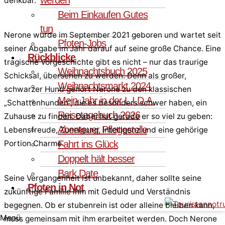
denkbar.
Beim Einkaufen Gutes
tun
Nerone wurde im September 2021 geboren und wartet seit
Pfoten-Jobs
seiner Abgabe im Jahr darauf auf seine große Chance. Eine
Rückblicke
tragische Vorgeschichte gibt es nicht – nur das traurige
Weihnachtsbuch 2025
Schicksal, übersehen zu werden. Denn als großer,
Weihnachtsmarkt 2024
schwarzer Hund gehört Nerone zu den klassischen
Mein Jahr in der L.I.D.A.
„Schattenhunden“, die es besonders schwer haben, ein
Reisetagebuch 2026
Zuhause zu finden. Dabei hat gerade er so viel zu geben:
Abenteuer Pflegestelle
Lebensfreude, Zuneigung, Intelligenz und eine gehörige
Fahrt ins Glück
Portion Charme.
Doppelt hält besser
Bark Date
Seine Vergangenheit ist unbekannt, daher sollte seine
Pfoten in Not
zukünftige Familie ihm mit Geduld und Verständnis
begegnen. Ob er stubenrein ist oder alleine bleiben kann,
Menü
muss gemeinsam mit ihm erarbeitet werden. Doch Nerone