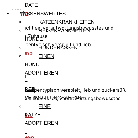
DATE
Gigliola
WISSENSWERTES
KATZENKRANKHEITEN
Gigloila sucht ein verantwortungsbewusstes und
REISEKRANKHEITEN
liebevolles Zuhause.
HUNDE
Sie ist welpentypisch verspielt und lieb.
HUNDERASSEN
weiterlesen »
EINEN
HUND
ADOPTIEREN
Gisella
–
DER
Gisella ist welpentypisch verspielt, lieb und zuckersüß.
VERMITTLUNGSABLAUF
Sie sucht ein liebevolles, verantwortungsbewusstes
EINE
Zuhause.
KATZE
weiterlesen »
ADOPTIEREN
–
Germano