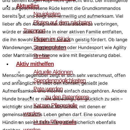
und seinem klugen Kopf nicht gerecht wird. Der intelligente
Aktuelles
und aufgeschlossene Rüde kennt die Grundkommandos
Neuigkeiten
bereits gut und zeigt sich lernwillig und aufmerksam. Viel
Pfoten auf dem nächsten
lieber als den Alltag hinter Gitterstäben zu verbringen,
Transport
würde er seine Talente in einer aktiven Familie entfalten,
Pfoten im Glück
die ihn sowohl körperlich als auch geistig fördert. Ob lange
Sternenpfoten
Wanderungen, Joggingrunden oder Hundesport wie Agility
Presse
oder Mantrailing – Nerone wäre mit Begeisterung dabei.
Aktiv mithelfen
Aktuelle Aktionen
Menschen gegenüber zeigt er sich sehr verschmust, offen
Spendenmöglichkeiten
und anhänglich. Er liebt den Kontakt, genießt jede
Pate werden
Aufmerksamkeit und möchte einfach dazugehören. Andere
zu den Patentieren
Hunde braucht er nicht unbedingt, um glücklich zu sein –
Katzen Pflegestelle
wichtiger sind ihm seine Menschen, mit denen er
werden
gemeinsam durchs Leben gehen darf. Eine souveräne
Hunde Pflegestelle
Hündin an seiner Seite wäre aber sicherlich ebenfalls
werden