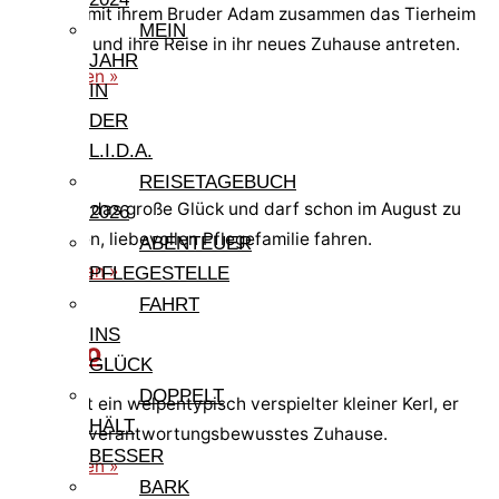
Eva kann mit ihrem Bruder Adam zusammen das Tierheim
MEIN
verlassen und ihre Reise in ihr neues Zuhause antreten.
JAHR
weiterlesen »
IN
DER
L.I.D.A.
Adam
REISETAGEBUCH
Adam hat das große Glück und darf schon im August zu
2026
einer tollen, liebevollen Pflegefamilie fahren.
ABENTEUER
weiterlesen »
PFLEGESTELLE
FAHRT
INS
Giorgio
GLÜCK
DOPPELT
Giorgio ist ein welpentypisch verspielter kleiner Kerl, er
HÄLT
sucht ein verantwortungsbewusstes Zuhause.
BESSER
weiterlesen »
BARK