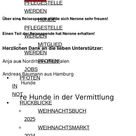
PFLEGESTELLE
WERDEN
Über eine Reisespende würde sich Nerone sehr freuen!
HUNDE
PFLEGESTELLE
Einen Teil der Reisespende hat Nerone erhalten!
WERDEN
MITGLIED
Herzlichen Dank an die lieben Unterstützer:
WERDEN
Anja aus Nordrhein-Westfalen
PFOTEN-
JOBS
Andreas Baumann aus Hamburg
PFOTEN
Weitere Hunde
IN
NOT
Andere Hunde in der Vermittlung
RÜCKBLICKE
WEIHNACHTSBUCH
2025
Eva
WEIHNACHTSMARKT
2024