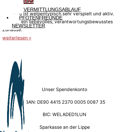
DER
VERMITTLUNGSABLAUF
Germano ist welpentypisch sehr verspielt und aktiv.
PFOTENFREUNDE
Er sucht ein liebevolles, verantwortungsbewusstes
NEWSLETTER
Zuhause.
weiterlesen »
Unser Spendenkonto
IBAN: DE90 4415 2370 0005 0087 35
BIC: WELADED1LUN
Sparkasse an der Lippe