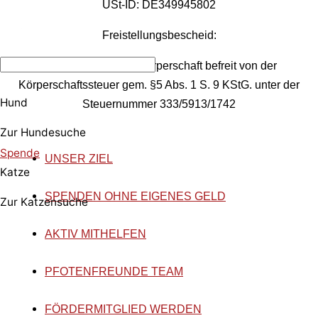
USt-ID: DE349945802
Freistellungsbescheid:
Als gemeinnützige Körperschaft befreit von der
Körperschaftssteuer gem. §5 Abs. 1 S. 9 KStG. unter der
Hund
Steuernummer 333/5913/1742
Zur Hundesuche
Spende
UNSER ZIEL
Katze
SPENDEN OHNE EIGENES GELD
Zur Katzensuche
AKTIV MITHELFEN
PFOTENFREUNDE TEAM
FÖRDERMITGLIED WERDEN