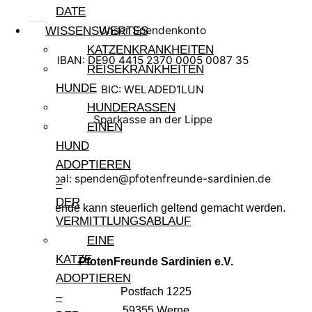
DATE
Unser Spendenkonto
WISSENSWERTES
KATZENKRANKHEITEN
IBAN: DE90 4415 2370 0005 0087 35
REISEKRANKHEITEN
HUNDE
BIC: WELADED1LUN
HUNDERASSEN
Sparkasse an der Lippe
EINEN
HUND
ADOPTIEREN
Paypal: spenden@pfotenfreunde-sardinien.de
–
DER
Ihre Spende kann steuerlich geltend gemacht werden.
VERMITTLUNGSABLAUF
EINE
KATZE
PfotenFreunde Sardinien e.V.
ADOPTIEREN
Postfach 1225
–
59355 Werne