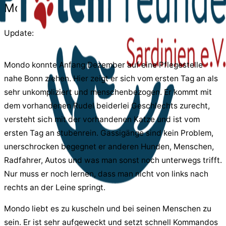
Mondo
Update:
Mondo konnte Anfang Dezember auf eine Pflegestelle
nahe Bonn ziehen. Hier zeigt er sich vom ersten Tag an als
sehr unkompliziert und menschenbezogen. Er kommt mit
dem vorhandenen Rudel beiderlei Geschlechts zurecht,
versteht sich mit der vorhandenen Katze und ist vom
ersten Tag an stubenrein. Gassigänge sind kein Problem,
unerschrocken begegnet er anderen Hunden, Menschen,
Radfahrer, Autos und was man sonst noch unterwegs trifft.
Nur muss er noch lernen, dass man nicht von links nach
rechts an der Leine springt.
Mondo liebt es zu kuscheln und bei seinen Menschen zu
sein. Er ist sehr aufgeweckt und setzt schnell Kommandos