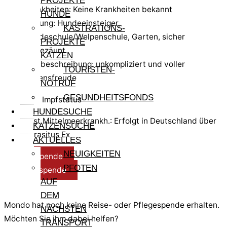
PROJEKTE
Krankheiten: Keine Krankheiten bekannt
HUNDE
Haltung: Hundeeinsteiger,
KASTRATIONS-
Hundeschule/Welpenschule, Garten, sicher
PROJEKTE
eingezäunt
KATZEN
Kurzbeschreibung: unkompliziert und voller
TOURISTEN-
Lebensfreude
NOTRUF
GESUNDHEITSFONDS
Test- und Impfstatus
HUNDESUCHE
Test Mittelmeerkrankh.: Erfolgt in Deutschland über
KATZENSUCHE
Parasitus Ex
AKTUELLES
NEUIGKEITEN
Reisespende
PFOTEN
Pflegespende
AUF
DEM
Mondo hat noch keine Reise- oder Pflegespende erhalten.
NÄCHSTEN
Möchten Sie ihm dabei helfen?
TRANSPORT