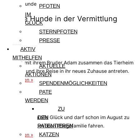
Weitere Hunde
PFOTEN
IM
Andere Hunde in der Vermittlung
GLÜCK
STERNPFOTEN
PRESSE
Eva
AKTIV
MITHELFEN
Eva kann mit ihrem Bruder Adam zusammen das Tierheim
AKTUELLE
verlassen und ihre Reise in ihr neues Zuhause antreten.
AKTIONEN
weiterlesen »
SPENDENMÖGLICHKEITEN
PATE
WERDEN
Adam
ZU
Adam hat das große Glück und darf schon im August zu
DEN
einer tollen, liebevollen Pflegefamilie fahren.
PATENTIEREN
KATZEN
weiterlesen »