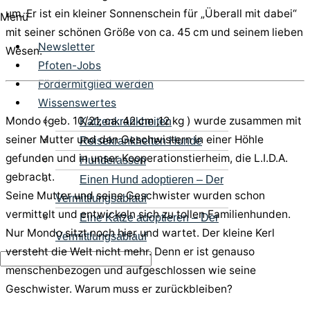
um. Er ist ein kleiner Sonnenschein für „Überall mit dabei“
Menü
mit seiner schönen Größe von ca. 45 cm und seinem lieben
Newsletter
Wesen.
Pfoten-Jobs
Fördermitglied werden
Wissenswertes
Mondo (geb. 10/21, ca. 42 cm ,12 kg ) wurde zusammen mit
Katzenkrankheiten
seiner Mutter und den Geschwistern in einer Höhle
Reisekrankheiten Hunde
gefunden und in unser Kooperationstierheim, die L.I.D.A.
Hunderassen
gebracht.
Einen Hund adoptieren – Der
Seine Mutter und seine Geschwister wurden schon
Vermittlungsablauf
vermittelt und entwickeln sich zu tollen Familienhunden.
Eine Katze adoptieren – Der
Nur Mondo sitzt noch hier und wartet. Der kleine Kerl
Vermittlungsablauf
versteht die Welt nicht mehr. Denn er ist genauso
menschenbezogen und aufgeschlossen wie seine
Geschwister. Warum muss er zurückbleiben?