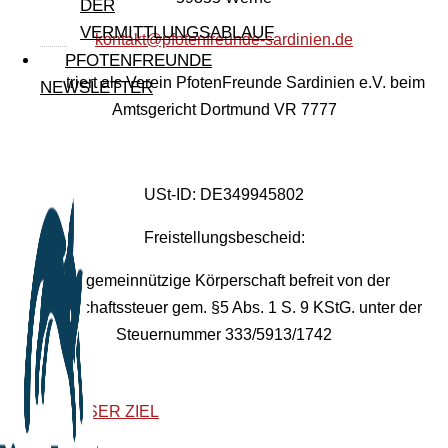
DER
VERMITTLUNGSABLAUF
kontakt@pfotenfreunde-sardinien.de
PFOTENFREUNDE
Registriert als Verein PfotenFreunde Sardinien e.V. beim
NEWSLETTER
Amtsgericht Dortmund VR 7777
USt-ID: DE349945802
Freistellungsbescheid:
Als gemeinnützige Körperschaft befreit von der
Körperschaftssteuer gem. §5 Abs. 1 S. 9 KStG. unter der
Steuernummer 333/5913/1742
UNSER ZIEL