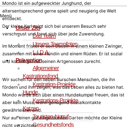
Mondo ist ein aufgeweckter Junghund, der
altersentsprechend gerne spielt und neugierig die Welt
Menü
entdeckt.
Der kleine Kerl zeigt sich bei unserem Besuch sehr
Unser Ziel
verschmust und freut sich über jede Zuwendung.
Das Team
Unsere Teampfoten
Im Moment fristet er sein Dasein in einem kleinen Zwinger,
L.I.D.A.
zusammen mit einer Hündin und einem Rüden. Er ist sozial
Prävention
und kommt gut mit seinen Artgenossen zurecht.
Allgemeiner
Kastrationsfond
Wir suchen für den lieben Burschen Menschen, die ihn
Kastration-Projekte
fördern und ihm zeigen, was das Leben alles zu bieten hat.
Hunde
Mondo würde sich über einen Hundekumpel freuen, das ist
Kastrations-Projekte
aber kein Muss, wenn genügend Sozialkontakte
Katzen
gewährleistet sind.
Touristen-Notruf
Nur auf einen gut eingezäunten Garten möchte der Kleine
Gesundheitsfonds
nicht verzichten.