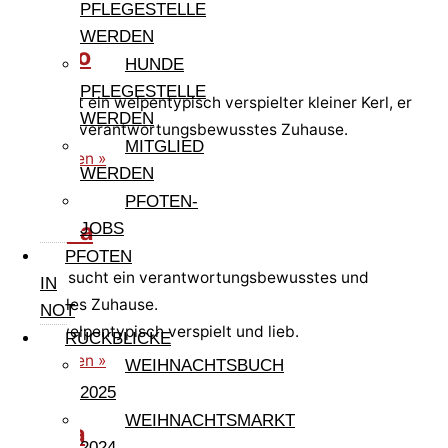
PFLEGESTELLE
WERDEN
Giorgio
HUNDE
PFLEGESTELLE
Giorgio ist ein welpentypisch verspielter kleiner Kerl, er
WERDEN
sucht ein verantwortungsbewusstes Zuhause.
MITGLIED
weiterlesen »
WERDEN
PFOTEN-
Gigliola
JOBS
PFOTEN
Gigloila sucht ein verantwortungsbewusstes und
IN
liebevolles Zuhause.
NOT
Sie ist welpentypisch verspielt und lieb.
RÜCKBLICKE
weiterlesen »
WEIHNACHTSBUCH
2025
WEIHNACHTSMARKT
Gisella
2024