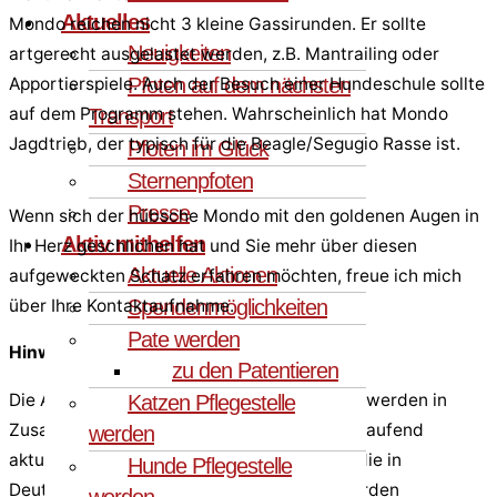
Aktuelles
Mondo reichen nicht 3 kleine Gassirunden. Er sollte
Neuigkeiten
artgerecht ausgelastet werden, z.B. Mantrailing oder
Pfoten auf dem nächsten
Apportierspiele. Auch der Besuch einer Hundeschule sollte
auf dem Programm stehen. Wahrscheinlich hat Mondo
Transport
Jagdtrieb, der typisch für die Beagle/Segugio Rasse ist.
Pfoten im Glück
Sternenpfoten
Presse
Wenn sich der hübsche Mondo mit den goldenen Augen in
Aktiv mithelfen
Ihr Herz geschlichen hat und Sie mehr über diesen
Aktuelle Aktionen
aufgeweckten Schatz erfahren möchten, freue ich mich
Spendenmöglichkeiten
über Ihre Kontaktaufnahme.
Pate werden
Hinweis:
zu den Patentieren
Die Angaben über die Tiere in Deutschland, werden in
Katzen Pflegestelle
Zusammenarbeit mit unseren Pflegestellen laufend
werden
aktualisiert und neu bewertet. Alle Hunde, die in
Hunde Pflegestelle
Deutschland auf einer Pflegestelle sind, werden
werden