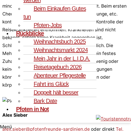
mindestens einmal einem Tierarzt vorgestellt. Beim ersten
Beim Einkaufen Gutes
Check werden Augen, Ohren, Zähne, Herz, Lunge, etc.
tun
kontrolliert. Zudem wird dem Hund Blut zur Kontrolle der
Pfoten-Jobs
Reisekrankheiten entnommen. Krankheiten sind nicht
Rückblicke
bekannt, sofern keine Krankheit angegeben ist.
Weihnachtsbuch 2025
Schlummernde Krankheiten sind immer möglich. Die
Weihnachtsmarkt 2024
Mehrzahl unserer Vermittlungstiere hat nie ein festes
Mein Jahr in der L.I.D.A.
Zuhause kennengelernt und mit Menschen wenig oder
Reisetagebuch 2026
keine guten Erfahrungen gemacht Diese Prägungen
Abenteuer Pflegestelle
können bei einigen Tieren psychische Spuren oder
Fahrt ins Glück
körperliche Defizite hinterlassen.
Doppelt hält besser
Bark Date
Pfoten in Not
Alex Sieber
Menü
alex.sieber@pfotenfreunde-sardinien.de
oder direkt
Tel.