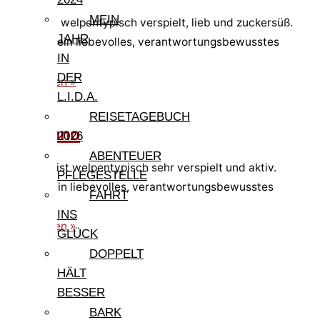
MEIN
Gisella ist welpentypisch verspielt, lieb und zuckersüß.
JAHR
Sie sucht ein liebevolles, verantwortungsbewusstes
IN
Zuhause.
DER
weiterlesen »
L.I.D.A.
REISETAGEBUCH
Germano
2026
ABENTEUER
Germano ist welpentypisch sehr verspielt und aktiv.
PFLEGESTELLE
Er sucht ein liebevolles, verantwortungsbewusstes
FAHRT
Zuhause.
INS
weiterlesen »
GLÜCK
DOPPELT
HÄLT
BESSER
BARK