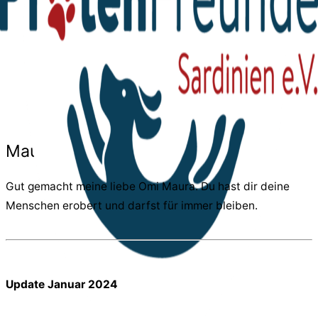
Maura
Gut gemacht meine liebe Omi Maura. Du hast dir deine
Menschen erobert und darfst für immer bleiben.
Update Januar 2024