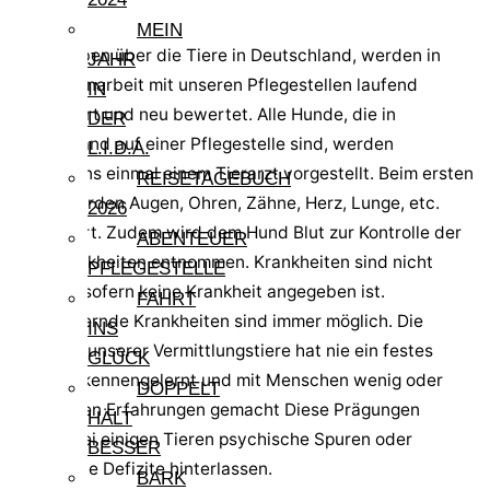
Hinweis:
MEIN
Die Angaben über die Tiere in Deutschland, werden in
JAHR
Zusammenarbeit mit unseren Pflegestellen laufend
IN
aktualisiert und neu bewertet. Alle Hunde, die in
DER
Deutschland auf einer Pflegestelle sind, werden
L.I.D.A.
mindestens einmal einem Tierarzt vorgestellt. Beim ersten
REISETAGEBUCH
Check werden Augen, Ohren, Zähne, Herz, Lunge, etc.
2026
kontrolliert. Zudem wird dem Hund Blut zur Kontrolle der
ABENTEUER
Reisekrankheiten entnommen. Krankheiten sind nicht
PFLEGESTELLE
bekannt, sofern keine Krankheit angegeben ist.
FAHRT
Schlummernde Krankheiten sind immer möglich. Die
INS
Mehrzahl unserer Vermittlungstiere hat nie ein festes
GLÜCK
Zuhause kennengelernt und mit Menschen wenig oder
DOPPELT
keine guten Erfahrungen gemacht Diese Prägungen
HÄLT
können bei einigen Tieren psychische Spuren oder
BESSER
körperliche Defizite hinterlassen.
BARK