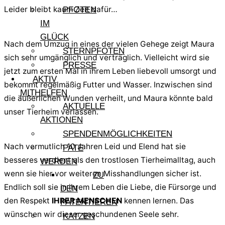
Leider bleibt kaum Zeit dafür…
PFOTEN
IM
GLÜCK
Nach dem Umzug in eines der vielen Gehege zeigt Maura
STERNPFOTEN
sich sehr umgänglich und verträglich. Vielleicht wird sie
PRESSE
jetzt zum ersten Mal in ihrem Leben liebevoll umsorgt und
AKTIV
bekommt regelmäßig Futter und Wasser. Inzwischen sind
MITHELFEN
die äußerlichen Wunden verheilt, und Maura könnte bald
AKTUELLE
unser Tierheim verlassen.
AKTIONEN
SPENDENMÖGLICHKEITEN
Nach vermutlich 10 Jahren Leid und Elend hat sie
PATE
besseres verdient als den trostlosen Tierheimalltag, auch
WERDEN
wenn sie hier vor weiteren Misshandlungen sicher ist.
ZU
Endlich soll sie in ihrem Leben die Liebe, die Fürsorge und
DEN
den Respekt
IHRER MENSCHEN
kennen lernen. Das
PATENTIEREN
wünschen wir dieser geschundenen Seele sehr.
KATZEN