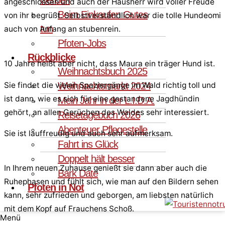
angeschlossen und auch der Hausherr wird voller Freude
Beim Einkaufen Gutes
von ihr begrüßt. Selbstverständlich war die tolle Hundeomi
tun
auch von Anfang an stubenrein.
Pfoten-Jobs
Rückblicke
10 Jahre heißt aber nicht, dass Maura ein träger Hund ist.
Weihnachtsbuch 2025
Weihnachtsmarkt 2024
Sie findet die vielen Spaziergänge im Wald richtig toll und
ist dann, wie es sich für eine gestandene Jagdhündin
Mein Jahr in der L.I.D.A.
gehört, an allen Gerüchen des Waldes sehr interessiert.
Reisetagebuch 2026
Abenteuer Pflegestelle
Sie ist lauffreudig und auch sehr aufmerksam.
Fahrt ins Glück
Doppelt hält besser
In Ihrem neuen Zuhause genießt sie dann aber auch die
Bark Date
Ruhephasen und fühlt sich, wie man auf den Bildern sehen
Pfoten in Not
kann, sehr zufrieden und geborgen, am liebsten natürlich
mit dem Kopf auf Frauchens Schoß.
Menü