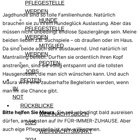
PFLEGESTELLE
WERDEN
Jagdhunde sind so tolle Familienhunde. Natürlich
HUNDE
brauchen sie zu ihrem Hundeglück Auslastung. Aber das
PFLEGESTELLE
müssen nicht unbedingt endlose Spaziergänge sein. Meine
WERDEN
beiden lieben z.B. Suchspiele – ob draußen oder im Haus.
MITGLIED
Da sind beide auch sehr ausdauernd. Und natürlich ist
WERDEN
Mantrailing beliebt. Durften sie ordentlich ihren Kopf
PFOTEN-
anstrengen, sind sie völlig entspannt und die tollsten
JOBS
Hausgenossen, die man sich wünschen kann. Und auch
PFOTEN
Maura wird eine zauberhafte Begleiterin werden, wenn
IN
man ihr die Chance gibt.
NOT
RÜCKBLICKE
Bitte helfen Sie Maura
. Sie soll unbedingt bald ausreisen
WEIHNACHTSBUCH
dürfen, am liebsten auf ihr FÜR-IMMER-ZUHAUSE. Aber
2025
auch eine Pflegestelle ist sehr willkommen.
WEIHNACHTSMARKT
2024