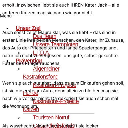
erholt. Inzwischen liebt sie auch IHREN Kater Jack – alle
anderen Katzen mag sie nach wie vor nicht.
Menü
Unser Ziel
Auch sonst zeigt Maura klar, was sie liebt – das sind in
Das Team
erster Linie ihre beiden Menschen, den Kater, ihr Zuhause,
Unsere Teampfoten
das Auto der Pflegeeltern und lange Spaziergänge und,
L.I.D.A.
natürlich nicht zu vergessen, das gute, selbst gekochte
Prävention
Futter des Pflegefrauchens.
Allgemeiner
Kastrationsfond
Wenn sie auch nur ahnt, dass es zum Einkaufen gehen soll,
Kastration-Projekte
ist sie die erste am Auto, denn allein zu bleiben mag sie
Hunde
nach wie vor gar nicht. Da dekoriert sie auch schon mal
Kastrations-Projekte
die Wohnung um.
Katzen
Touristen-Notruf
Gesundheitsfonds
Als waschechte Jagdhündin schafft sie locker