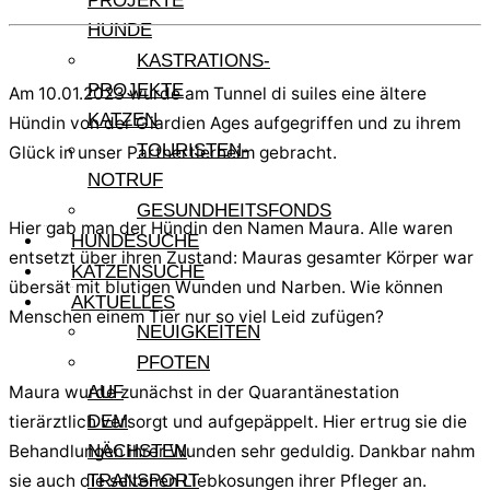
PROJEKTE
HUNDE
KASTRATIONS-
PROJEKTE
Am 10.01.2023 wurde am Tunnel di suiles eine ältere
KATZEN
Hündin von der Giardien Ages aufgegriffen und zu ihrem
TOURISTEN-
Glück in unser Partnertierheim gebracht.
NOTRUF
GESUNDHEITSFONDS
Hier gab man der Hündin den Namen Maura. Alle waren
HUNDESUCHE
entsetzt über ihren Zustand: Mauras gesamter Körper war
KATZENSUCHE
übersät mit blutigen Wunden und Narben. Wie können
AKTUELLES
Menschen einem Tier nur so viel Leid zufügen?
NEUIGKEITEN
PFOTEN
Maura wurde zunächst in der Quarantänestation
AUF
tierärztlich versorgt und aufgepäppelt. Hier ertrug sie die
DEM
Behandlungen ihrer Wunden sehr geduldig. Dankbar nahm
NÄCHSTEN
sie auch die seltenen Liebkosungen ihrer Pfleger an.
TRANSPORT