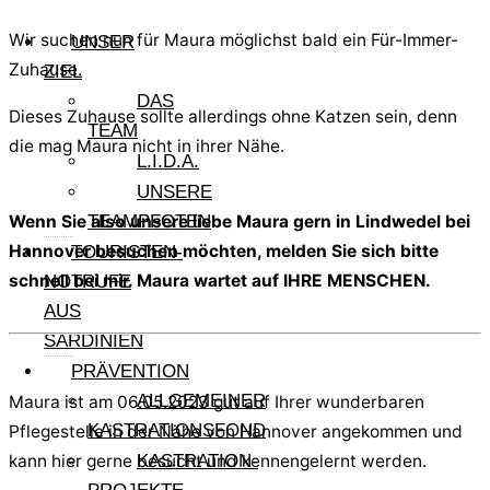
Wir suchen nun für Maura möglichst bald ein Für-Immer-
UNSER
Zuhause.
ZIEL
DAS
Dieses Zuhause sollte allerdings ohne Katzen sein, denn
TEAM
die mag Maura nicht in ihrer Nähe.
L.I.D.A.
UNSERE
Wenn Sie also unsere liebe Maura gern in Lindwedel bei
TEAMPFOTEN
Hannover besuchen möchten, melden Sie sich bitte
TOURISTEN-
schnell bei mir. Maura wartet auf IHRE MENSCHEN.
NOTRUFE
AUS
SARDINIEN
PRÄVENTION
ALLGEMEINER
Maura ist am 06.05.2023 gut auf Ihrer wunderbaren
KASTRATIONSFOND
Pflegestelle in der Nähe von Hannover angekommen und
KASTRATION-
kann hier gerne besucht und kennengelernt werden.