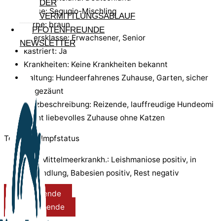
DER
Rasse: Segugio-Mischling
VERMITTLUNGSABLAUF
Farbe: braun
PFOTENFREUNDE
Altersklasse: Erwachsener, Senior
NEWSLETTER
kastriert: Ja
Krankheiten: Keine Krankheiten bekannt
Haltung: Hundeerfahrenes Zuhause, Garten, sicher
eingezäunt
Kurzbeschreibung: Reizende, lauffreudige Hundeomi
sucht liebevolles Zuhause ohne Katzen
Test- und Impfstatus
Test Mittelmeerkrankh.: Leishmaniose positiv, in
Behandlung, Babesien positiv, Rest negativ
Reisespende
Pflegespende