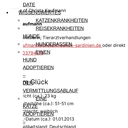
DATE
WISSENSWERTES
KATZENKRANKHEITEN
Christa Kaufmann
REISEKRANKHEITEN
HUNDE
Hundevermittlerin; Tierarztverhandlungen
HUNDERASSEN
christa.kaufmann@pfotenfreunde-sardinien.de
oder direkt
EINEN
Tel. 0159 03794174
HUND
ADOPTIEREN
–
Pfote im Glück
DER
VERMITTLUNGSABLAUF
Gewicht (ca.): 23 kg
EINE
Schulterhöhe (ca.): 51-51 cm
KATZE
Geschlecht: weiblich
ADOPTIEREN
Geb.-Datum (ca.): 01.01.2013
–
Aufenthaltsland: Deutschland