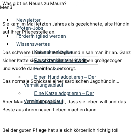
Was gibt es Neues zu Maura?
Menü
Newsletter
Sie kam im Mai letzten Jahres als gezeichnete, alte Hündin
Pfoten-Jobs
auf ihrer Pflegestelle an.
Fördermitglied werden
Wissenswertes
Katzenkrankheiten
Das schwere Leben einer Jagdhündin sah man ihr an. Ganz
sicher hatte sie auch bereits viele Welpen großgezogen
Reisekrankheiten Hunde
und wurde dann einfach entsorgt.
Hunderassen
Einen Hund adoptieren – Der
Das normale Schicksal einer sardischen Jagdhündin…
Vermittlungsablauf
Eine Katze adoptieren – Der
Vermittlungsablauf
Aber Maura hat allen gezeigt, dass sie leben will und das
Beste aus ihrem neuen Leben machen kann.
Bei der guten Pflege hat sie sich körperlich richtig toll