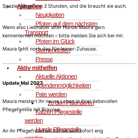
Aktuelles
Spaziergänge von 2 Stunden, und die braucht sie auch.
Neuigkeiten
Pfoten auf dem nächsten
Wenn also Liebhaber alter Hunde Maura gern
Transport
kennenlernen möchten – bitte melden Sie sich bei mir.
Pfoten im Glück
Maura fehlt noch das Für-Immer-Zuhause.
Sternenpfoten
Presse
Aktiv mithelfen
Aktuelle Aktionen
Update Mai 2023
Spendenmöglichkeiten
Pate werden
Maura meistert ihr neues Leben in ihrer liebevollen
zu den Patentieren
Pflegefamilie mit Bravour.
Katzen Pflegestelle
werden
Hunde Pflegestelle
An ihr Pflegefrauchen hat sie sich sofort eng
werden