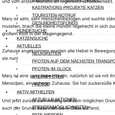
und vom ersten Moment an regelrecht schockverliebt.
KASTRATIONS-PROJEKTE KATZEN
TOURISTEN-NOTRUF
Mary ist sehr, sehr menschenbezogen und suchte ständ
GESUNDHEITSFONDS
mussten, brach die kleine Hündin regelrecht in sich z
HUNDESUCHE
großem Kloß in der Magengegend.
KATZENSUCHE
AKTUELLES
Zuhause angekommen wurden alle Hebel in Bewegung ges
NEUIGKEITEN
sie nun!
PFOTEN AUF DEM NÄCHSTEN TRANSP
PFOTEN IM GLÜCK
Mary ist eine ganz liebe Hündin, natürlich ist sie mit 
STERNPFOTEN
Menschen, ein sicheres Zuhause. Sie hat zuckersüße
PRESSE
AKTIV MITHELFEN
AKTUELLE AKTIONEN
Und jetzt zurück zum Anfang und zum möglichen Grund 
SPENDENMÖGLICHKEITEN
auch der Grund, dass man sie in Olbia auffand.
PATE WERDEN