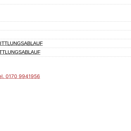
estens einmal einem Tierarzt vorgestellt. Beim ersten 
der Reisekrankheiten entnommen. Krankheiten sind nicht
hrzahl unserer Vermittlungstiere hat nie ein festes Z
en bei einigen Tieren psychische Spuren oder körperlic
MITTLUNGSABLAUF
ITTLUNGSABLAUF
el. 0170 9941956