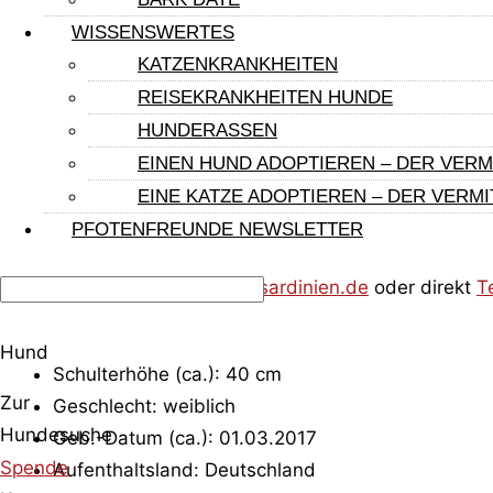
Deutschland auf einer Pflegestelle sind, werden mind
WISSENSWERTES
kontrolliert. Zudem wird dem Hund Blut zur Kontrolle 
KATZENKRANKHEITEN
Schlummernde Krankheiten sind immer möglich. Die Me
REISEKRANKHEITEN HUNDE
keine guten Erfahrungen gemacht Diese Prägungen könn
HUNDERASSEN
EINEN HUND ADOPTIEREN – DER VER
EINE KATZE ADOPTIEREN – DER VERM
PFOTENFREUNDE NEWSLETTER
Alex Sieber
alex.sieber@pfotenfreunde-sardinien.de
oder direkt
T
Hund
Schulterhöhe (ca.): 40 cm
Zur
Geschlecht: weiblich
Hundesuche
Geb.-Datum (ca.): 01.03.2017
Spende
Aufenthaltsland: Deutschland