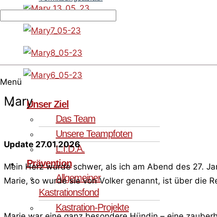
Menü
Mary
Unser Ziel
Das Team
Unsere Teampfoten
Update 27.01.2026
L.I.D.A.
Prävention
Mein Herz wurde schwer, als ich am Abend des 27. Jan
Allgemeiner
Marie, so wurde sie von Volker genannt, ist über di
Kastrationsfond
Kastration-Projekte
Marie war eine ganz besondere Hündin – eine zauberh