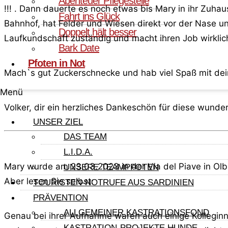
Abenteuer Pflegestelle
!!! . Dann dauerte es noch etwas bis Mary in ihr Zuh
Fahrt ins Glück
Bahnhof, hat Felder und Wiesen direkt vor der Nase un
Doppelt hält besser
Laufkundschaft zuständig und macht ihren Job wirklich
Bark Date
Pfoten in Not
Mach`s gut Zuckerschnecke und hab viel Spaß mit d
Menü
Volker, dir ein herzliches Dankeschön für diese wunder
UNSER ZIEL
DAS TEAM
L.I.D.A.
Mary wurde am 23.03.2023 in der Via del Piave in Olb
UNSERE TEAMPFOTEN
Aber lesen Sie selbst:
TOURISTEN-NOTRUFE AUS SARDINIEN
PRÄVENTION
ALLGEMEINER KASTRATIONSFOND
Genau bei ihrer Aufnahme waren auch einige Kolleginn
KASTRATION-PROJEKTE HUNDE