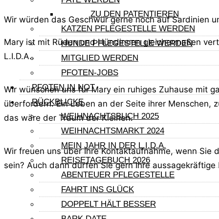
ZU DEN PATENTIEREN
Wir würden das Geschwür gerne noch auf Sardinien unt
KATZEN PFLEGESTELLE WERDEN
Mary ist mit Rüden und Hündinnen gleichermaßen verträ
HUNDE PFLEGESTELLE WERDEN
L.I.D.A..
MITGLIED WERDEN
PFOTEN-JOBS
PFOTEN IN NOT
Wir wünschen uns für Mary ein ruhiges Zuhause mit ganz
RÜCKBLICKE
überfordern. Ein Leben an der Seite ihrer Menschen, 
WEIHNACHTSBUCH 2025
das wäre der Traum der Kleinen.
WEIHNACHTSMARKT 2024
MEIN JAHR IN DER L.I.D.A.
Wir freuen uns über Ihre Kontaktaufnahme, wenn Sie 
REISETAGEBUCH 2026
sein? Auch dann dürfen Sie gern Ihre aussagekräftig
ABENTEUER PFLEGESTELLE
Hinweis:
FAHRT INS GLÜCK
DOPPELT HÄLT BESSER
Die Angaben über die Tiere in Deutschland, werden in 
BARK DATE