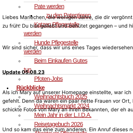
Pate werden
zu den Patentieren
Liebes Mariechen, die wenigen Jahre, die dir vergönn
Katzen Pflegestelle
zu früh. Du bist geliebt und behütet gegangen – und hin
werden
Hunde Pflegestelle
Wir sind sicher, dass wir uns eines Tages wiedersehe
werden
Beim Einkaufen Gutes
tun
Update 05.08.23
Pfoten-Jobs
Rückblicke
Als ich Mary auf unserer Homepage einstellte, war ich
Weihnachtsbuch 2025
gefehlt. Denn da waren ein paar nette Frauen vor Ort
Weihnachtsmarkt 2024
schickte Fotos von Mary an ihren Bekannten, der eh a
Mein Jahr in der L.I.D.A.
Reisetagebuch 2026
Und so kam das eine zum anderen. Ein Anruf dieses ne