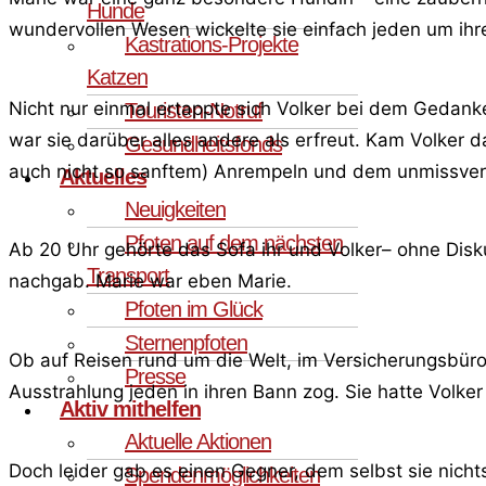
Hunde
wundervollen Wesen wickelte sie einfach jeden um ihre
Kastrations-Projekte
Katzen
Nicht nur einmal ertappte sich Volker bei dem Gedanke
Touristen-Notruf
war sie darüber alles andere als erfreut. Kam Volker
Gesundheitsfonds
auch nicht so sanftem) Anrempeln und dem unmissverst
Aktuelles
Neuigkeiten
Pfoten auf dem nächsten
Ab 20 Uhr gehörte das Sofa ihr und Volker– ohne Diskus
Transport
nachgab. Marie war eben Marie.
Pfoten im Glück
Sternenpfoten
Ob auf Reisen rund um die Welt, im Versicherungsbüro 
Presse
Ausstrahlung jeden in ihren Bann zog. Sie hatte Volker –
Aktiv mithelfen
Aktuelle Aktionen
Doch leider gab es einen Gegner, dem selbst sie nic
Spendenmöglichkeiten