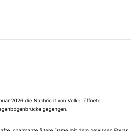
uar 2026 die Nachricht von Volker öffnete:
e Regenbogenbrücke gegangen.
afte, charmante ältere Dame mit dem gewissen Etwas. 