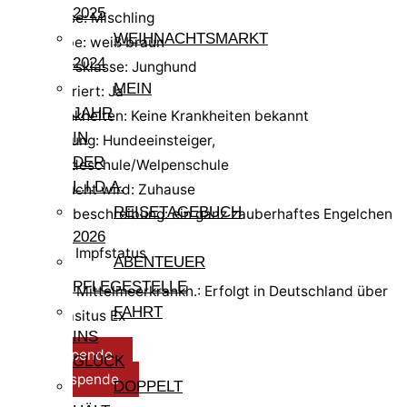
2025
Rasse: Mischling
WEIHNACHTSMARKT
Farbe: weiß braun
2024
Altersklasse: Junghund
MEIN
kastriert: Ja
JAHR
Krankheiten: Keine Krankheiten bekannt
IN
Haltung: Hundeeinsteiger,
DER
Hundeschule/Welpenschule
L.I.D.A.
gesucht wird: Zuhause
REISETAGEBUCH
Kurzbeschreibung: ein ganz zauberhaftes Engelchen
2026
Test- und Impfstatus
ABENTEUER
PFLEGESTELLE
Test Mittelmeerkrankh.: Erfolgt in Deutschland über
FAHRT
Parasitus Ex
INS
Reisespende
GLÜCK
Pflegespende
DOPPELT