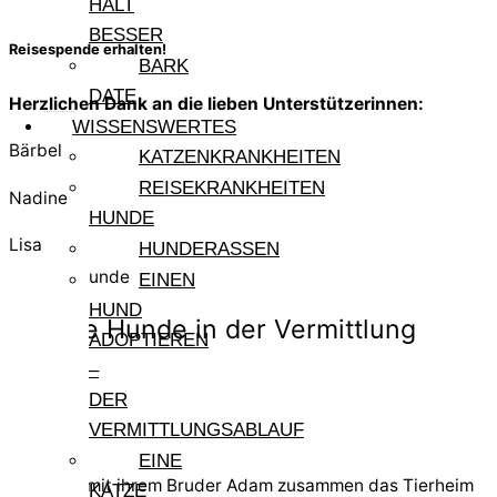
HÄLT
BESSER
Reisespende erhalten!
BARK
DATE
Herzlichen Dank an die lieben Unterstützerinnen:
WISSENSWERTES
Bärbel
KATZENKRANKHEITEN
REISEKRANKHEITEN
Nadine
HUNDE
Lisa
HUNDERASSEN
Weitere Hunde
EINEN
HUND
Andere Hunde in der Vermittlung
ADOPTIEREN
–
DER
Eva
VERMITTLUNGSABLAUF
EINE
Eva kann mit ihrem Bruder Adam zusammen das Tierheim
KATZE