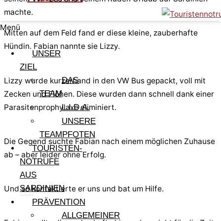
machte.
Menü
Mitten auf dem Feld fand er diese kleine, zauberhafte
Hündin. Fabian nannte sie Lizzy.
UNSER
ZIEL
DAS
Lizzy wurde kurzerhand in den VW Bus gepackt, voll mit
TEAM
Zecken und Flöhen. Diese wurden dann schnell dank einer
Parasitenprophylaxe eliminiert.
L.I.D.A.
UNSERE
TEAMPFOTEN
Die Gegend suchte Fabian nach einem möglichen Zuhause
TOURISTEN-
ab – aber leider ohne Erfolg.
NOTRUFE
AUS
SARDINIEN
Und so kontaktierte er uns und bat um Hilfe.
PRÄVENTION
ALLGEMEINER