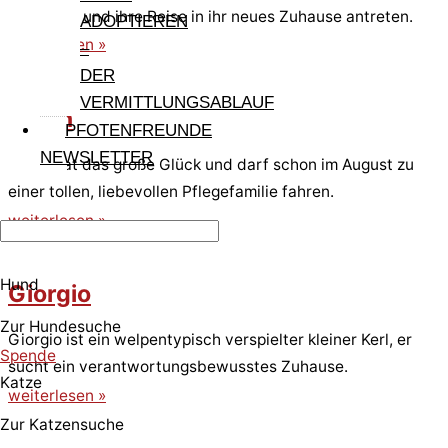
verlassen und ihre Reise in ihr neues Zuhause antreten.
ADOPTIEREN
weiterlesen »
–
DER
VERMITTLUNGSABLAUF
Adam
PFOTENFREUNDE
NEWSLETTER
Adam hat das große Glück und darf schon im August zu
einer tollen, liebevollen Pflegefamilie fahren.
weiterlesen »
Hund
Giorgio
Zur Hundesuche
Giorgio ist ein welpentypisch verspielter kleiner Kerl, er
Spende
sucht ein verantwortungsbewusstes Zuhause.
Katze
weiterlesen »
Zur Katzensuche