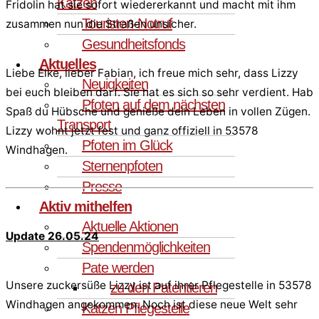
Katzen
Fridolin hat sie sofort wiedererkannt und macht mit ihm
Touristen-Notruf
zusammen nun die Straßen unsicher.
Gesundheitsfonds
Aktuelles
Liebe Elke, lieber Fabian, ich freue mich sehr, dass Lizzy
Neuigkeiten
bei euch bleiben darf. Sie hat es sich so sehr verdient. Hab
Pfoten auf dem nächsten
Spaß du Hübsche und genieße dein Leben in vollen Zügen.
Transport
Lizzy wohnt jetzt fest und ganz offiziell in 53578
Pfoten im Glück
Windhagen.
Sternenpfoten
Presse
Aktiv mithelfen
Aktuelle Aktionen
Update 26.05.24
Spendenmöglichkeiten
Pate werden
Unsere zuckersüße Lizzy ist auf ihrer Pflegestelle in 53578
zu den Patentieren
Windhagen angekommen. Noch ist diese neue Welt sehr
Katzen Pflegestelle