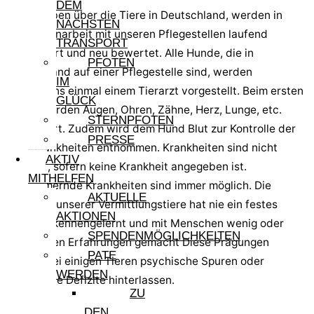
DEM
Die Angaben über die Tiere in Deutschland, werden in
NÄCHSTEN
Zusammenarbeit mit unseren Pflegestellen laufend
TRANSPORT
aktualisiert und neu bewertet. Alle Hunde, die in
PFOTEN
Deutschland auf einer Pflegestelle sind, werden
IM
mindestens einmal einem Tierarzt vorgestellt. Beim ersten
GLÜCK
Check werden Augen, Ohren, Zähne, Herz, Lunge, etc.
STERNPFOTEN
kontrolliert. Zudem wird dem Hund Blut zur Kontrolle der
PRESSE
Reisekrankheiten entnommen. Krankheiten sind nicht
AKTIV
bekannt, sofern keine Krankheit angegeben ist.
MITHELFEN
Schlummernde Krankheiten sind immer möglich. Die
AKTUELLE
Mehrzahl unserer Vermittlungstiere hat nie ein festes
AKTIONEN
Zuhause kennengelernt und mit Menschen wenig oder
SPENDENMÖGLICHKEITEN
keine guten Erfahrungen gemacht Diese Prägungen
PATE
können bei einigen Tieren psychische Spuren oder
WERDEN
körperliche Defizite hinterlassen.
ZU
DEN