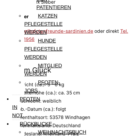
PATENTIEREN
KATZEN
Alex Sieber
PFLEGESTELLE
alex.sieber@pfotenfreunde-sardinien.de
oder direkt
Tel.
WERDEN
0170 9941956
HUNDE
PFLEGESTELLE
WERDEN
MITGLIED
Pfote im Glück
WERDEN
PFOTEN-
Gewicht (ca.): 5 - 6 kg
JOBS
Schulterhöhe (ca.): ca. 35 cm
PFOTEN
Geschlecht: weiblich
IN
Geb.-Datum (ca.): folgt
NOT
Aufenthaltsort: 53578 Windhagen
RÜCKBLICKE
Aufenthaltsland: Deutschland
WEIHNACHTSBUCH
Bundesland: Rheinland-Pfalz