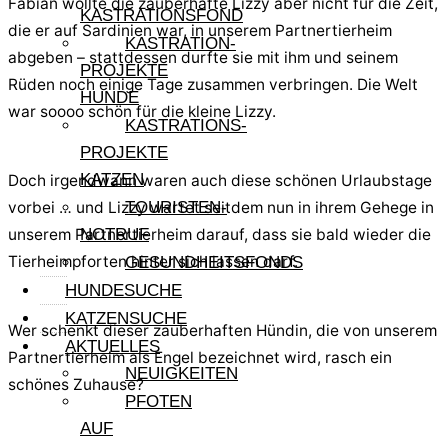
Fabian wollte die zauberhafte Lizzy aber nicht für die Zeit,
KASTRATIONSFOND
die er auf Sardinien war, in unserem Partnertierheim
KASTRATION-
abgeben – stattdessen durfte sie mit ihm und seinem
PROJEKTE
Rüden noch einige Tage zusammen verbringen. Die Welt
HUNDE
war soooo schön für die kleine Lizzy.
KASTRATIONS-
PROJEKTE
KATZEN
Doch irgendwann waren auch diese schönen Urlaubstage
vorbei … und Lizzy wartet seitdem nun in ihrem Gehege in
TOURISTEN-
unserem Partnertierheim darauf, dass sie bald wieder die
NOTRUF
Tierheimpforten hinter sich lassen darf.
GESUNDHEITSFONDS
HUNDESUCHE
KATZENSUCHE
Wer schenkt dieser zauberhaften Hündin, die von unserem
AKTUELLES
Partnertierheim als Engel bezeichnet wird, rasch ein
NEUIGKEITEN
schönes Zuhause?
PFOTEN
Hinweis:
AUF