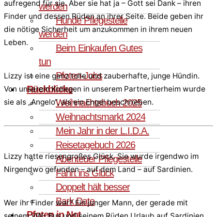
aufregend für sie. Aber sie hat ja – Gott sei Dank – ihren
werden
Finder und dessen Rüden an ihrer Seite. Beide geben ihr
Hunde Pflegestelle
die nötige Sicherheit um anzukommen in ihrem neuen
werden
Leben.
Beim Einkaufen Gutes
tun
Pfoten-Jobs
Lizzy ist eine ganz tolle und zauberhafte, junge Hündin.
Rückblicke
Von unserem Kollegen in unserem Partnertierheim wurde
Weihnachtsbuch 2025
sie als „Angelo“, als ein Engel beschrieben.
Weihnachtsmarkt 2024
Mein Jahr in der L.I.D.A.
Reisetagebuch 2026
Lizzy hatte riesengroßes Glück. Sie wurde irgendwo im
Abenteuer Pflegestelle
Nirgendwo gefunden – auf dem Land – auf Sardinien.
Fahrt ins Glück
Doppelt hält besser
Bark Date
Wer ihr Finder war? Ein junger Mann, der gerade mit
Pfoten in Not
seinem VW- Bus und seinem Rüden Urlaub auf Sardinien