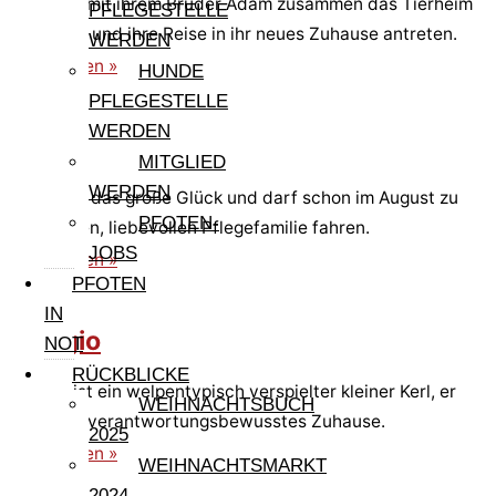
Eva kann mit ihrem Bruder Adam zusammen das Tierheim
PFLEGESTELLE
verlassen und ihre Reise in ihr neues Zuhause antreten.
WERDEN
weiterlesen »
HUNDE
PFLEGESTELLE
WERDEN
Adam
MITGLIED
WERDEN
Adam hat das große Glück und darf schon im August zu
PFOTEN-
einer tollen, liebevollen Pflegefamilie fahren.
JOBS
weiterlesen »
PFOTEN
IN
Giorgio
NOT
RÜCKBLICKE
Giorgio ist ein welpentypisch verspielter kleiner Kerl, er
WEIHNACHTSBUCH
sucht ein verantwortungsbewusstes Zuhause.
2025
weiterlesen »
WEIHNACHTSMARKT
2024