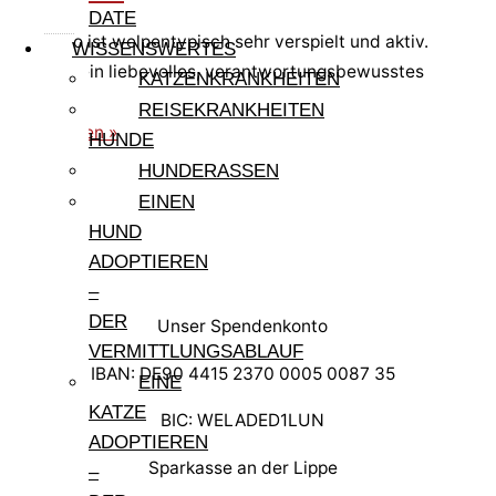
DATE
Germano ist welpentypisch sehr verspielt und aktiv.
WISSENSWERTES
Er sucht ein liebevolles, verantwortungsbewusstes
KATZENKRANKHEITEN
Zuhause.
REISEKRANKHEITEN
weiterlesen »
HUNDE
HUNDERASSEN
EINEN
HUND
ADOPTIEREN
–
DER
Unser Spendenkonto
VERMITTLUNGSABLAUF
IBAN: DE90 4415 2370 0005 0087 35
EINE
KATZE
BIC: WELADED1LUN
ADOPTIEREN
Sparkasse an der Lippe
–