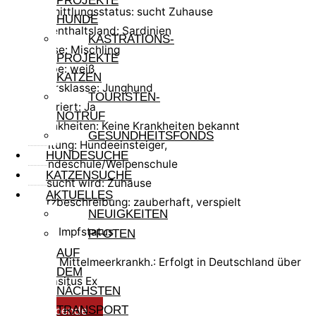
PROJEKTE
Vermittlungsstatus: sucht Zuhause
HUNDE
Aufenthaltsland: Sardinien
KASTRATIONS-
Rasse: Mischling
PROJEKTE
Farbe: weiß
KATZEN
Altersklasse: Junghund
TOURISTEN-
kastriert: Ja
NOTRUF
Krankheiten: Keine Krankheiten bekannt
GESUNDHEITSFONDS
Haltung: Hundeeinsteiger,
HUNDESUCHE
Hundeschule/Welpenschule
KATZENSUCHE
gesucht wird: Zuhause
AKTUELLES
Kurzbeschreibung: zauberhaft, verspielt
NEUIGKEITEN
Test- und Impfstatus
PFOTEN
AUF
Test Mittelmeerkrankh.: Erfolgt in Deutschland über
DEM
Parasitus Ex
NÄCHSTEN
TRANSPORT
Reisespende