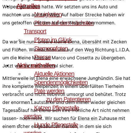
Aktuelles
Welpen gefunden hatte. Wir setzten uns ins Auto und
Neuigkeiten
machten uns auf den Weg. Auf halber Strecke haben wir
Pfoten auf dem nächsten
uns getroffen und den kleinen Welpen übernommen.
Transport
Pfoten im Glück
Da war sie nun- unsere kleine Elena, übersäht mit Zecken
Sternenpfoten
und Flöhen. Wir machten uns auf den Weg Richtung L.I.D.A.
Presse
um die kleine Maus an Marco und Cosetta zu übergeben.
Aktiv mithelfen
Jetzt war sich erst einmal sicher.
Aktuelle Aktionen
Mittlerweile ist Elena eine erwachsene Junghündin. Sie hat
Spendenmöglichkeiten
ihre komplette Welpenzeit in einem überfüllten Tierheim
Pate werden
verbracht und nicht liebevoll umsorgt und behütet. Trotz
zu den Patentieren
der enormen Lautstärke und dem immer wieder gleichen
Katzen Pflegestelle
Tagesablauf hat Elena sich ihre fröhliche Art nicht nehmen
werden
lassen- noch nicht. Wir suchen für Elena ein Zuhause mit
Hunde Pflegestelle
einem sicher eingezäunten Garten, in dem sie sich
werden