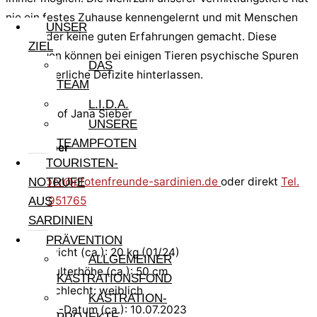
nie ein festes Zuhause kennengelernt und mit Menschen
UNSER
wenig oder keine guten Erfahrungen gemacht. Diese
ZIEL
Prägungen können bei einigen Tieren psychische Spuren
DAS
oder körperliche Defizite hinterlassen.
TEAM
L.I.D.A.
UNSERE
TEAMPFOTEN
Jana Sieber
TOURISTEN-
jana.sieber@pfotenfreunde-sardinien.de
oder direkt
Tel.
NOTRUFE
0176 34951765
AUS
SARDINIEN
PRÄVENTION
Gewicht (ca.): 20 kg (01/24)
ALLGEMEINER
Schulterhöhe (ca.): 50 cm
KASTRATIONSFOND
Geschlecht: weiblich
KASTRATION-
Geb.-Datum (ca.): 10.07.2023