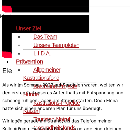
Menü
Unser Ziel
Das Team
Unsere Teampfoten
L.I.D.A.
Prävention
Allgemeiner
Elena
Kastrationsfond
Als wir im Sommer 2023 auf Sardinien waren, wollten wir
Kastration-Projekte
den ersten Teil unseres Aufenthalts mit Entspannung und
Hunde
schönen ruhigen Tagen am Strand starten. Doch Elena
Kastrations-Projekte
hatte sich einen anderen Plan für uns überlegt.
Katzen
Touristen-Notruf
Wir lagen gerade am Strand, als das Telefon meiner
Gesundheitsfonds
Kollegin ging. Ein junges Paar, dass gerade einen kleinen