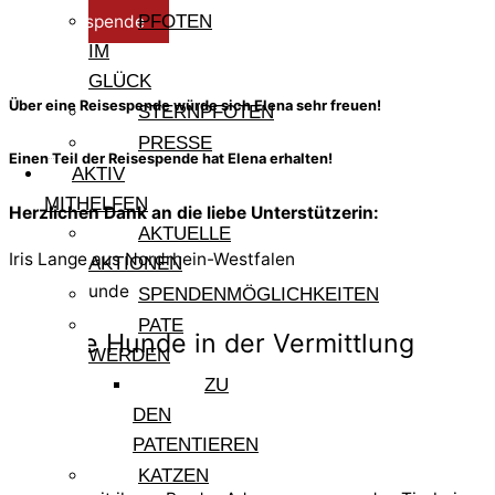
Pflegespende
PFOTEN
IM
GLÜCK
Über eine Reisespende würde sich Elena sehr freuen!
STERNPFOTEN
PRESSE
Einen Teil der Reisespende hat Elena erhalten!
AKTIV
MITHELFEN
Herzlichen Dank an die liebe Unterstützerin:
AKTUELLE
Iris Lange aus Nordrhein-Westfalen
AKTIONEN
Weitere Hunde
SPENDENMÖGLICHKEITEN
PATE
Andere Hunde in der Vermittlung
WERDEN
ZU
DEN
Eva
PATENTIEREN
KATZEN