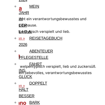
MEIN
Gigliola
JAHR
Gigloila sucht ein verantwortungsbewusstes und
IN
liebevolles Zuhause.
DER
Sie ist welpentypisch verspielt und lieb.
L.I.D.A.
weiterlesen »
REISETAGEBUCH
2026
ABENTEUER
Gisella
PFLEGESTELLE
FAHRT
Gisella ist welpentypisch verspielt, lieb und zuckersüß.
INS
Sie sucht ein liebevolles, verantwortungsbewusstes
GLÜCK
Zuhause.
DOPPELT
weiterlesen »
HÄLT
BESSER
Germano
BARK