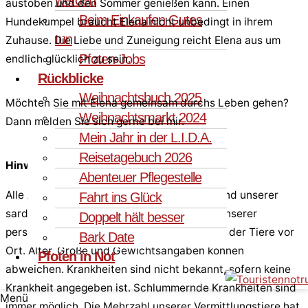
austoben und den Sommer genießen kann. Einen
Beim Einkaufen Gutes
Hundekumpel braucht Elena nicht unbedingt in ihrem
tun
Zuhause. Die Liebe und Zuneigung reicht Elena aus um
Pfoten-Jobs
endlich glücklich zu sein.
Rückblicke
Weihnachtsbuch 2025
Möchten Sie mit Elena gemeinsam durchs Leben gehen?
Weihnachtsmarkt 2024
Dann melden Sie sich gerne bei mir.
Mein Jahr in der L.I.D.A.
Reisetagebuch 2026
Hinweis:
Abenteuer Pflegestelle
Alle Angaben entsprechen dem Kenntnisstand unserer
Fahrt ins Glück
sardischen Kollegen und Tierärzten sowie unserer
Doppelt hält besser
persönlichen Einschätzung bei der Sichtung der Tiere vor
Bark Date
Ort. Alter, Größe und Gewichtsangaben können
Pfoten in Not
abweichen. Krankheiten sind nicht bekannt, sofern keine
Krankheit angegeben ist. Schlummernde Krankheiten sind
Menü
immer möglich. Die Mehrzahl unserer Vermittlungstiere hat