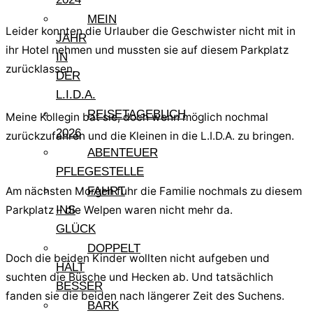
MEIN
Leider konnten die Urlauber die Geschwister nicht mit in
JAHR
ihr Hotel nehmen und mussten sie auf diesem Parkplatz
IN
zurücklassen.
DER
L.I.D.A.
REISETAGEBUCH
Meine Kollegin bat sie, doch wenn möglich nochmal
2026
zurückzufahren und die Kleinen in die L.I.D.A. zu bringen.
ABENTEUER
PFLEGESTELLE
FAHRT
Am nächsten Morgen fuhr die Familie nochmals zu diesem
INS
Parkplatz – die Welpen waren nicht mehr da.
GLÜCK
DOPPELT
Doch die beiden Kinder wollten nicht aufgeben und
HÄLT
suchten die Büsche und Hecken ab. Und tatsächlich
BESSER
fanden sie die beiden nach längerer Zeit des Suchens.
BARK