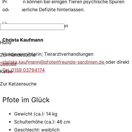
Prägungen können bei einigen Tieren psychische Spuren
oder körperliche Defizite hinterlassen.
Christa Kaufmann
Hund
Hundevermittlerin; Tierarztverhandlungen
Zur Hundesuche
christa.kaufmann@pfotenfreunde-sardinien.de
oder direkt
Spende
Tel. 0159 03794174
Katze
Zur Katzensuche
Pfote im Glück
Gewicht (ca.): 14 kg
Schulterhöhe (ca.): 46 cm
Geschlecht: weiblich