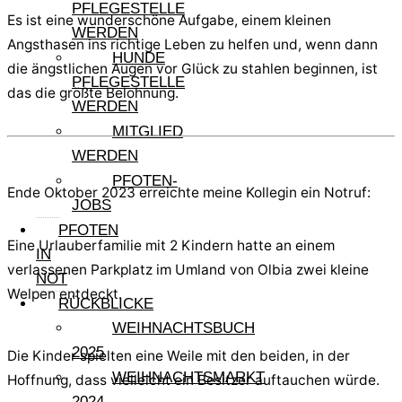
PFLEGESTELLE
Es ist eine wunderschöne Aufgabe, einem kleinen
WERDEN
Angsthasen ins richtige Leben zu helfen und, wenn dann
HUNDE
die ängstlichen Augen vor Glück zu stahlen beginnen, ist
PFLEGESTELLE
das die größte Belohnung.
WERDEN
MITGLIED
WERDEN
PFOTEN-
Ende Oktober 2023 erreichte meine Kollegin ein Notruf:
JOBS
PFOTEN
Eine Urlauberfamilie mit 2 Kindern hatte an einem
IN
verlassenen Parkplatz im Umland von Olbia zwei kleine
NOT
Welpen entdeckt.
RÜCKBLICKE
WEIHNACHTSBUCH
2025
Die Kinder spielten eine Weile mit den beiden, in der
WEIHNACHTSMARKT
Hoffnung, dass vielleicht ein Besitzer auftauchen würde.
2024