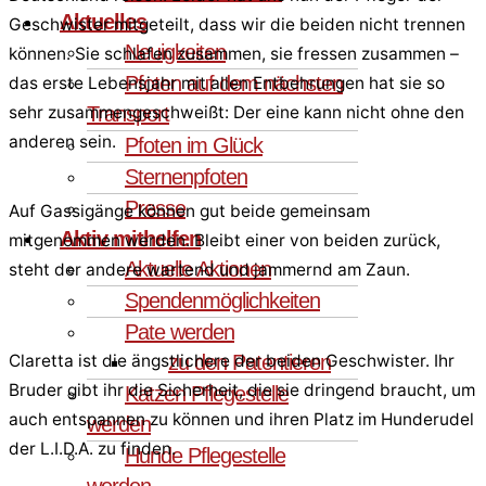
Aktuelles
Geschwister mitgeteilt, dass wir die beiden nicht trennen
Neuigkeiten
können. Sie schlafen zusammen, sie fressen zusammen –
Pfoten auf dem nächsten
das erste Lebensjahr mit allen Entbehrungen hat sie so
Transport
sehr zusammengeschweißt: Der eine kann nicht ohne den
anderen sein.
Pfoten im Glück
Sternenpfoten
Presse
Auf Gassigänge können gut beide gemeinsam
Aktiv mithelfen
mitgenommen werden. Bleibt einer von beiden zurück,
Aktuelle Aktionen
steht der andere wartend und jammernd am Zaun.
Spendenmöglichkeiten
Pate werden
zu den Patentieren
Claretta ist die ängstlichere der beiden Geschwister. Ihr
Bruder gibt ihr die Sicherheit, die sie dringend braucht, um
Katzen Pflegestelle
auch entspannen zu können und ihren Platz im Hunderudel
werden
der L.I.D.A. zu finden.
Hunde Pflegestelle
werden