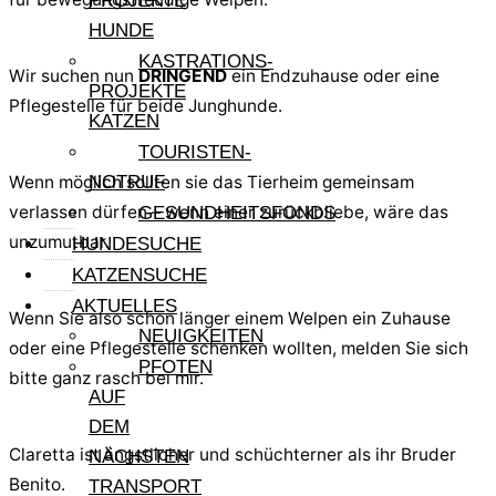
PROJEKTE
HUNDE
KASTRATIONS-
Wir suchen nun
DRINGEND
ein Endzuhause oder eine
PROJEKTE
Pflegestelle für beide Junghunde.
KATZEN
TOURISTEN-
Wenn möglich sollten sie das Tierheim gemeinsam
NOTRUF
verlassen dürfen – wenn einer zurückbliebe, wäre das
GESUNDHEITSFONDS
unzumutbar.
HUNDESUCHE
KATZENSUCHE
AKTUELLES
Wenn Sie also schon länger einem Welpen ein Zuhause
NEUIGKEITEN
oder eine Pflegestelle schenken wollten, melden Sie sich
PFOTEN
bitte ganz rasch bei mir.
AUF
DEM
Claretta ist ängstlicher und schüchterner als ihr Bruder
NÄCHSTEN
Benito.
TRANSPORT