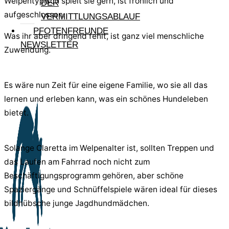
Welpentypisch spielt sie gern, ist fröhlich und
DER
aufgeschlossen.
VERMITTLUNGSABLAUF
PFOTENFREUNDE
Was ihr aber dringend fehlt, ist ganz viel menschliche
NEWSLETTER
Zuwendung.
Es wäre nun Zeit für eine eigene Familie, wo sie all das
lernen und erleben kann, was ein schönes Hundeleben
bietet.
Solange Claretta im Welpenalter ist, sollten Treppen und
das Laufen am Fahrrad noch nicht zum
Beschäftigungsprogramm gehören, aber schöne
Spaziergänge und Schnüffelspiele wären ideal für dieses
bildhübsche junge Jagdhundmädchen.