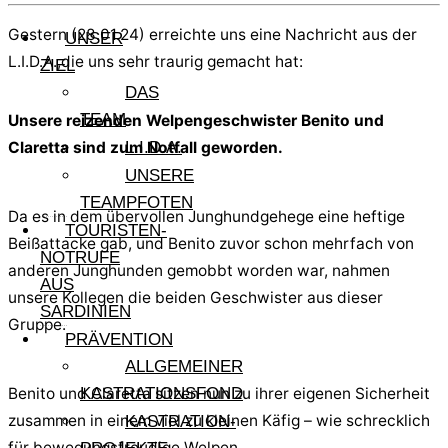
Gestern (28.01.24) erreichte uns eine Nachricht aus der
UNSER
L.I.D.A.,die uns sehr traurig gemacht hat:
ZIEL
DAS
TEAM
Unsere reizenden Welpengeschwister Benito und
Claretta sind zum Notfall geworden.
L.I.D.A.
UNSERE
TEAMPFOTEN
Da es in dem übervollen Junghundgehege eine heftige
TOURISTEN-
Beißattacke gab, und Benito zuvor schon mehrfach von
NOTRUFE
anderen Junghunden gemobbt worden war, nahmen
AUS
unsere Kollegen die beiden Geschwister aus dieser
SARDINIEN
Gruppe.
PRÄVENTION
ALLGEMEINER
Benito und Claretta sitzen nun zu ihrer eigenen Sicherheit
KASTRATIONSFOND
zusammen in einem viel zu kleinen Käfig – wie schrecklich
KASTRATION-
für bewegungsfreudige Welpen.