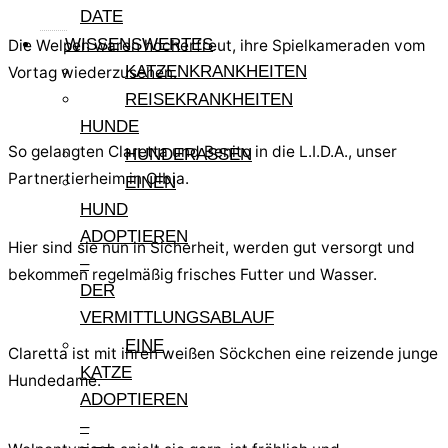
DATE
WISSENSWERTES
Die Welpen waren hocherfreut, ihre Spielkameraden vom
KATZENKRANKHEITEN
Vortag wiederzusehen.
REISEKRANKHEITEN
HUNDE
So gelangten Claretta und Benito in die L.I.D.A., unser
HUNDERASSEN
Partnertierheim in Olbia.
EINEN
HUND
ADOPTIEREN
Hier sind sie nun in Sicherheit, werden gut versorgt und
–
bekommen regelmäßig frisches Futter und Wasser.
DER
VERMITTLUNGSABLAUF
EINE
Claretta ist mit ihren weißen Söckchen eine reizende junge
KATZE
Hundedame.
ADOPTIEREN
–