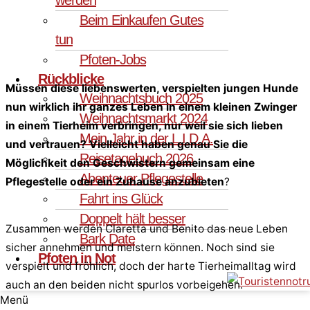
Beim Einkaufen Gutes
tun
Pfoten-Jobs
Rückblicke
Müssen diese liebenswerten, verspielten jungen Hunde
Weihnachtsbuch 2025
nun wirklich ihr ganzes Leben in einem kleinen Zwinger
Weihnachtsmarkt 2024
in einem Tierheim verbringen, nur weil sie sich lieben
Mein Jahr in der L.I.D.A.
und vertrauen? Vielleicht haben genau Sie die
Reisetagebuch 2026
Möglichkeit den Geschwistern gemeinsam eine
Abenteuer Pflegestelle
Pflegestelle oder ein Zuhause anzubieten
?
Fahrt ins Glück
Doppelt hält besser
Zusammen werden Claretta und Benito das neue Leben
Bark Date
sicher annehmen und meistern können. Noch sind sie
Pfoten in Not
verspielt und fröhlich, doch der harte Tierheimalltag wird
auch an den beiden nicht spurlos vorbeigehen.
Menü