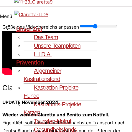
Menü
Größe des Videobereichs anpassen
Unser Ziel
Das Team
Unsere Teampfoten
L.I.D.A.
Prävention
Allgemeiner
Kastrationsfond
Claretta
Kastration-Projekte
Hunde
UPDATE November 2024
Kastrations-Projekte
Katzen
Wieder werden Claretta und Benito zum Notfall.
Touristen-Notruf
Eigentlich sollte Benito mit dem nächsten Transport nach
Gesundheitsfonds
Deutschland reisen. Leider hat uns nun der Pfleger der