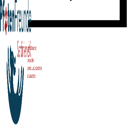
newsletter
facebook
youtube.com
instagram
tiktok
© 2026 PfotenFreunde Sardinien e.V.