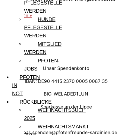
PFLEGESTELLE
Zuhause.
WERDEN
weiterlesen »
HUNDE
PFLEGESTELLE
WERDEN
MITGLIED
WERDEN
PFOTEN-
Unser Spendenkonto
JOBS
PFOTEN
IBAN: DE90 4415 2370 0005 0087 35
IN
NOT
BIC: WELADED1LUN
RÜCKBLICKE
Sparkasse an der Lippe
WEIHNACHTSBUCH
2025
WEIHNACHTSMARKT
Paypal: spenden@pfotenfreunde-sardinien.de
2024