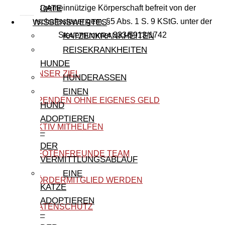
Als gemeinnützige Körperschaft befreit von der
DATE
Körperschaftssteuer gem. §5 Abs. 1 S. 9 KStG. unter der
WISSENSWERTES
Steuernummer 333/5913/1742
KATZENKRANKHEITEN
REISEKRANKHEITEN
HUNDE
UNSER ZIEL
HUNDERASSEN
EINEN
SPENDEN OHNE EIGENES GELD
HUND
ADOPTIEREN
AKTIV MITHELFEN
–
DER
PFOTENFREUNDE TEAM
VERMITTLUNGSABLAUF
EINE
FÖRDERMITGLIED WERDEN
KATZE
ADOPTIEREN
DATENSCHUTZ
–