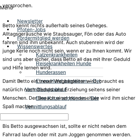
versprochen.
Menü
Newsletter
Betto kennt nichts außerhalb seines Geheges.
Pfoten-Jobs
Alltagsgeräusche wie Staubsauger, Fön oder das Auto
Fördermitglied werden
fahren sind ihm unbekannt. Auch stubenrein wird der
Wissenswertes
junge Kerle noch nicht sein, wenn er zu Ihnen kommt. Wir
Katzenkrankheiten
sind uns aber sicher, dass Betto all das mit Ihrer Geduld
Reisekrankheiten Hunde
und Hilfe lernen wird.
Hunderassen
Damit Betto ein treuer Wegbegleiter wird, braucht es
Einen Hund adoptieren – Der
natürlich noch Geduld und Erziehung seitens seiner
Vermittlungsablauf
Menschen. Der Besuch einer Hundeschule wird ihm sicher
Eine Katze adoptieren – Der
Spaß machen.
Vermittlungsablauf
Bis Betto ausgewachsen ist, sollte er nicht neben dem
Fahrrad laufen oder mit zum Joggen genommen werden.