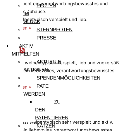
Gigloila sucht ein verantwortungsbewusstes und
PFOTEN
liebevolles Zuhause.
IM
Sie ist welpentypisch verspielt und lieb.
GLÜCK
weiterlesen »
STERNPFOTEN
PRESSE
AKTIV
Gisella
MITHELFEN
AKTUELLE
Gisella ist welpentypisch verspielt, lieb und zuckersüß.
AKTIONEN
Sie sucht ein liebevolles, verantwortungsbewusstes
SPENDENMÖGLICHKEITEN
Zuhause.
PATE
weiterlesen »
WERDEN
ZU
Germano
DEN
PATENTIEREN
Germano ist welpentypisch sehr verspielt und aktiv.
KATZEN
Er sucht ein liebevolles, verantwortungsbewusstes