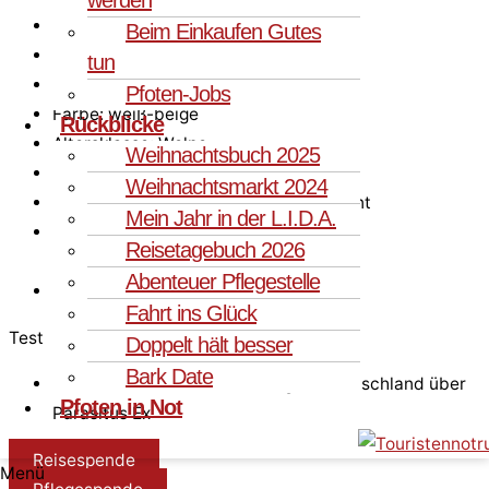
Geb.-Datum (ca.): 01.03.2023
Beim Einkaufen Gutes
Aufenthaltsland: Deutschland
tun
Rasse: Mischling
Pfoten-Jobs
Farbe: weiß-beige
Rückblicke
Altersklasse: Welpe
Weihnachtsbuch 2025
kastriert: Nein
Weihnachtsmarkt 2024
Krankheiten: Keine Krankheiten bekannt
Mein Jahr in der L.I.D.A.
Haltung: Hundeeinsteiger,
Reisetagebuch 2026
Hundeschule/Welpenschule
Abenteuer Pflegestelle
Kurzbeschreibung: zuckersüß
Fahrt ins Glück
Test- und Impfstatus
Doppelt hält besser
Bark Date
Test Mittelmeerkrankh.: Erfolgt in Deutschland über
Pfoten in Not
Parasitus Ex
Reisespende
Menü