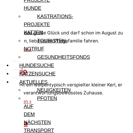
PROJEKTE
HUNDE
KASTRATIONS-
Adam
PROJEKTE
KATZEN
Adam hat das große Glück und darf schon im August zu
einer tollen, liebevollen Pflegefamilie fahren.
TOURISTEN-
NOTRUF
weiterlesen »
GESUNDHEITSFONDS
HUNDESUCHE
Giorgio
KATZENSUCHE
AKTUELLES
Giorgio ist ein welpentypisch verspielter kleiner Kerl, er
NEUIGKEITEN
sucht ein verantwortungsbewusstes Zuhause.
PFOTEN
weiterlesen »
AUF
DEM
Gigliola
NÄCHSTEN
TRANSPORT