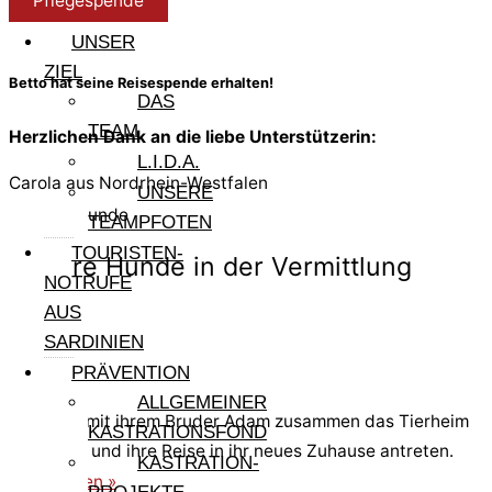
Pflegespende
UNSER
ZIEL
Betto hat seine Reisespende erhalten!
DAS
TEAM
Herzlichen Dank an die liebe Unterstützerin:
L.I.D.A.
Carola aus Nordrhein-Westfalen
UNSERE
Weitere Hunde
TEAMPFOTEN
TOURISTEN-
Andere Hunde in der Vermittlung
NOTRUFE
AUS
SARDINIEN
Eva
PRÄVENTION
ALLGEMEINER
Eva kann mit ihrem Bruder Adam zusammen das Tierheim
KASTRATIONSFOND
verlassen und ihre Reise in ihr neues Zuhause antreten.
KASTRATION-
weiterlesen »