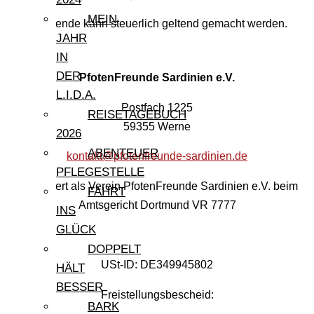
MEIN
Ihre Spende kann steuerlich geltend gemacht werden.
JAHR
IN
DER
PfotenFreunde Sardinien e.V.
L.I.D.A.
Postfach 1225
REISETAGEBUCH
59355 Werne
2026
ABENTEUER
kontakt@pfotenfreunde-sardinien.de
PFLEGESTELLE
Registriert als Verein PfotenFreunde Sardinien e.V. beim
FAHRT
Amtsgericht Dortmund VR 7777
INS
GLÜCK
DOPPELT
USt-ID: DE349945802
HÄLT
BESSER
Freistellungsbescheid:
BARK