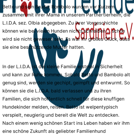
Betto und sein Bruder Bombolo wurden vor Kurzem
zusammen mit ihrer Mama in unserem Partnertierheim, die
L.I.D.A. sez. Olbia abgegeben. Zu ihrer Vorgeschichte
können wie bei vielen Hunden nichts schreiben … schön
wird sie nicht gewesen sein. Es war ihr großes Glück, dass
sie eine beschützende Mutter hatten.
In der L.I.D.A. ist die kleine Familie erstmal in Sicherheit
und kann zur Ruhe kommen. Sobald Betto und Bambolo alt
genug sind, werden sie gechipt, geimpft und entwurmt. So
können sie die L.I.D.A. bald verlassen und zu ihren
Familien, die sich hoffentlich schnell für diese knuffigen
Hundekinder melden, reisen. Betto ist welpentypisch
verspielt, neugierig und bereit die Welt zu entdecken.
Nach einem wenig schönen Start ins Leben haben wir ihm
eine schöne Zukunft als geliebter Familienhund