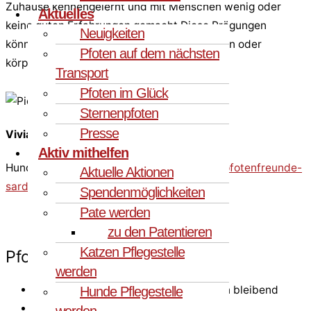
Zuhause kennengelernt und mit Menschen wenig oder
Aktuelles
keine guten Erfahrungen gemacht Diese Prägungen
Neuigkeiten
können bei einigen Tieren psychische Spuren oder
Pfoten auf dem nächsten
körperliche Defizite hinterlassen.
Transport
Pfoten im Glück
Sternenpfoten
Presse
Vivian Schulze-Frieling
Aktiv mithelfen
Hundevermittlerin
vivian.schulze-frieling@pfotenfreunde-
Aktuelle Aktionen
sardinien.de
oder direkt
Tel. 0178 6956140
Spendenmöglichkeiten
Pate werden
zu den Patentieren
Katzen Pflegestelle
Pfote im Glück
werden
Schulterhöhe (ca.): im Wachstum, klein bleibend
Hunde Pflegestelle
Geschlecht: männlich
werden