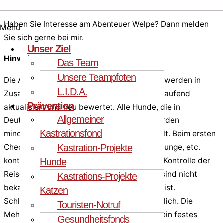
Haben Sie Interesse am Abenteuer Welpe? Dann melden
Menü
Sie sich gerne bei mir.
Unser Ziel
Hinweis:
Das Team
Unsere Teampfoten
Die Angaben über die Tiere in Deutschland, werden in
L.I.D.A.
Zusammenarbeit mit unseren Pflegestellen laufend
Prävention
aktualisiert und neu bewertet. Alle Hunde, die in
Allgemeiner
Deutschland auf einer Pflegestelle sind, werden
Kastrationsfond
mindestens einmal einem Tierarzt vorgestellt. Beim ersten
Kastration-Projekte
Check werden Augen, Ohren, Zähne, Herz, Lunge, etc.
kontrolliert. Zudem wird dem Hund Blut zur Kontrolle der
Hunde
Reisekrankheiten entnommen. Krankheiten sind nicht
Kastrations-Projekte
bekannt, sofern keine Krankheit angegeben ist.
Katzen
Schlummernde Krankheiten sind immer möglich. Die
Touristen-Notruf
Mehrzahl unserer Vermittlungstiere hat nie ein festes
Gesundheitsfonds