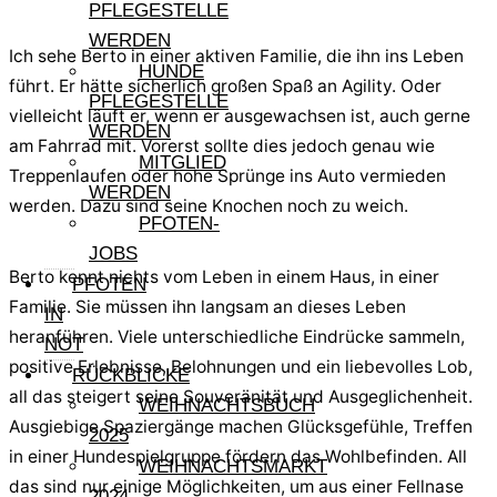
PFLEGESTELLE
WERDEN
Ich sehe Berto in einer aktiven Familie, die ihn ins Leben
HUNDE
führt. Er hätte sicherlich großen Spaß an Agility. Oder
PFLEGESTELLE
vielleicht läuft er, wenn er ausgewachsen ist, auch gerne
WERDEN
am Fahrrad mit. Vorerst sollte dies jedoch genau wie
MITGLIED
Treppenlaufen oder hohe Sprünge ins Auto vermieden
WERDEN
werden. Dazu sind seine Knochen noch zu weich.
PFOTEN-
JOBS
Berto kennt nichts vom Leben in einem Haus, in einer
PFOTEN
Familie. Sie müssen ihn langsam an dieses Leben
IN
heranführen. Viele unterschiedliche Eindrücke sammeln,
NOT
positive Erlebnisse, Belohnungen und ein liebevolles Lob,
RÜCKBLICKE
all das steigert seine Souveränität und Ausgeglichenheit.
WEIHNACHTSBUCH
Ausgiebige Spaziergänge machen Glücksgefühle, Treffen
2025
in einer Hundespielgruppe fördern das Wohlbefinden. All
WEIHNACHTSMARKT
das sind nur einige Möglichkeiten, um aus einer Fellnase
2024