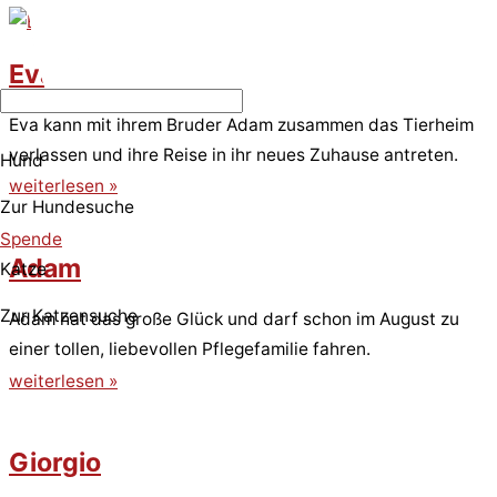
Eva
Eva kann mit ihrem Bruder Adam zusammen das Tierheim
verlassen und ihre Reise in ihr neues Zuhause antreten.
Hund
weiterlesen »
Zur Hundesuche
Spende
Adam
Katze
Zur Katzensuche
Adam hat das große Glück und darf schon im August zu
einer tollen, liebevollen Pflegefamilie fahren.
weiterlesen »
Giorgio