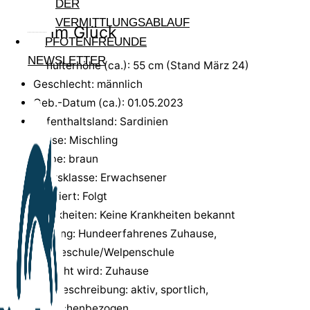
DER
VERMITTLUNGSABLAUF
Pfote im Glück
PFOTENFREUNDE
NEWSLETTER
Schulterhöhe (ca.): 55 cm (Stand März 24)
Geschlecht: männlich
Geb.-Datum (ca.): 01.05.2023
Aufenthaltsland: Sardinien
Rasse: Mischling
Farbe: braun
Altersklasse: Erwachsener
kastriert: Folgt
Krankheiten: Keine Krankheiten bekannt
Haltung: Hundeerfahrenes Zuhause,
Hundeschule/Welpenschule
gesucht wird: Zuhause
Kurzbeschreibung: aktiv, sportlich,
menschenbezogen