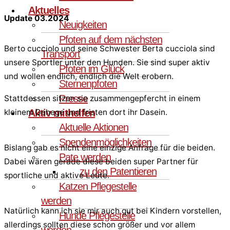
Aktuelles
Update 03.2024
Neuigkeiten
Pfoten auf dem nächsten
Berto cucciolo und seine Schwester Berta cucciola sind
Transport
unsere Sportler unter den Hunden. Sie sind super aktiv
Pfoten im Glück
und wollen endlich, endlich die Welt erobern.
Sternenpfoten
Presse
Stattdessen sitzen sie zusammengepfercht in einem
Aktiv mithelfen
kleinem Gehege und fristen dort ihr Dasein.
Aktuelle Aktionen
Spendenmöglichkeiten
Bislang gab es nicht eine einzige Anfrage für die beiden.
Pate werden
Dabei wären gerade diese beiden super Partner für
zu den Patentieren
sportliche und aktive Leute.
Katzen Pflegestelle
werden
Natürlich kann ich sie mir auch gut bei Kindern vorstellen,
Hunde Pflegestelle
allerdings sollten diese schon größer und vor allem
werden