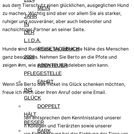
aus dem Tierschutz einen glücklichen, ausgeglichen Hund
MEIN
zu machen. Wichtig sind aber vor allem Sie als starker,
JAHR
ruhiger und souveräner, aber auch liebevoller und
IN
nachsichtiger Partner an seiner Seite.
DER
L.I.D.A.
Hunde sind Rudeltiere, sie lieben die Nähe des Menschen
REISETAGEBUCH
ganz besonders. Nehmen Sie Berto an die Pfote und
2026
zeigen ihm, wie schön ein Hundeleben sein kann.
ABENTEUER
PFLEGESTELLE
FAHRT
Wenn Sie Berto das Ticket ins Glück schenken möchten,
INS
freue ich mich über Ihren Anruf oder eine Email.
GLÜCK
Hinweis:
DOPPELT
HÄLT
Alle Angaben entsprechen dem Kenntnisstand unserer
BESSER
sardischen Kollegen und Tierärzten sowie unserer
BARK
persönlichen Einschätzung bei der Sichtung der Tiere vor