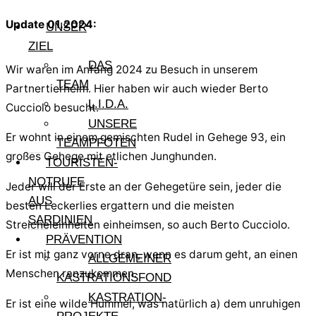
Update 01.2024:
UNSER
ZIEL
DAS
Wir waren im Anfang 2024 zu Besuch in unserem
TEAM
Partnertierheim. Hier haben wir auch wieder Berto
L.I.D.A.
Cucciolo besucht.
UNSERE
Er wohnt in einem gemischten Rudel in Gehege 93, ein
TEAMPFOTEN
großes Gehege mit etlichen Junghunden.
TOURISTEN-
NOTRUFE
Jeder will der Erste an der Gehegetüre sein, jeder die
AUS
besten Leckerlies ergattern und die meisten
SARDINIEN
Streicheleinheiten einheimsen, so auch Berto Cucciolo.
PRÄVENTION
Er ist mit ganz vorne dran, wenn es darum geht, an einen
ALLGEMEINER
Menschen ranzukommen.
KASTRATIONSFOND
KASTRATION-
Er ist eine wilde Hummel, was natürlich a) dem unruhigen