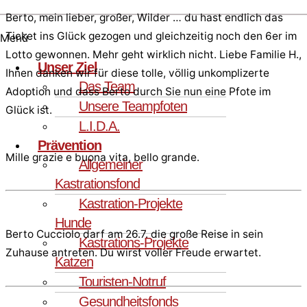
Berto, mein lieber, großer, Wilder … du hast endlich das
Ticket ins Glück gezogen und gleichzeitig noch den 6er im
Menü
Lotto gewonnen. Mehr geht wirklich nicht. Liebe Familie H.,
Unser Ziel
Ihnen danken wir für diese tolle, völlig unkomplizerte
Das Team
Adoption und dass Berto durch Sie nun eine Pfote im
Unsere Teampfoten
Glück ist.
L.I.D.A.
Prävention
Mille grazie e buona vita, bello grande.
Allgemeiner
Kastrationsfond
Kastration-Projekte
Hunde
Berto Cucciolo darf am 26.7. die große Reise in sein
Kastrations-Projekte
Zuhause antreten. Du wirst voller Freude erwartet.
Katzen
Touristen-Notruf
Gesundheitsfonds