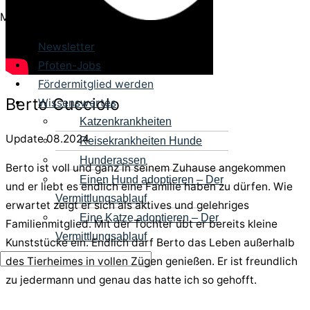
Menü
Newsletter
Pfoten-Jobs
Fördermitglied werden
Berto Cucciolo
Wissenswertes
Katzenkrankheiten
Update 08.2024
Reisekrankheiten Hunde
Hunderassen
Berto ist voll und ganz in seinem Zuhause angekommen
Einen Hund adoptieren – Der
und er liebt es endlich eine Familie haben zu dürfen. Wie
Vermittlungsablauf
erwartet zeigt er sich als aktives und gelehriges
Eine Katze adoptieren – Der
Familienmitglied. Mit der Tochter übt er bereits kleine
Vermittlungsablauf
Kunststücke ein. Endlich darf Berto das Leben außerhalb
des Tierheimes in vollen Zügen genießen. Er ist freundlich
zu jedermann und genau das hatte ich so gehofft.