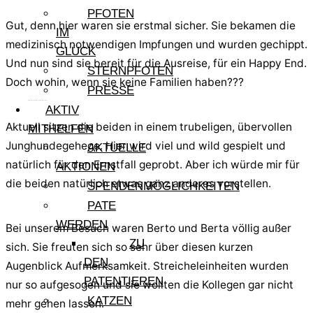
PFOTEN
Gut, denn hier waren sie erstmal sicher. Sie bekamen die
IM
medizinisch notwendigen Impfungen und wurden gechippt.
GLÜCK
Und nun sind sie bereit für die Ausreise, für ein Happy End.
STERNPFOTEN
Doch wohin, wenn sie keine Familien haben???
PRESSE
AKTIV
Aktuell sitzen die beiden in einem trubeligen, übervollen
MITHELFEN
Junghundegehege. Hier wird viel und wild gespielt und
AKTUELLE
natürlich für den Ernstfall geprobt. Aber ich würde mir für
AKTIONEN
die beiden natürlich etwas ganz anderes vorstellen.
SPENDENMÖGLICHKEITEN
PATE
WERDEN
Bei unserem Besuch waren Berto und Berta völlig außer
ZU
sich. Sie freuten sich so sehr über diesen kurzen
DEN
Augenblick Aufmerksamkeit. Streicheleinheiten wurden
PATENTIEREN
nur so aufgesogen und sie wollten die Kollegen gar nicht
KATZEN
mehr gehen lassen.