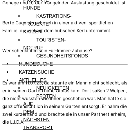
PROJEKTE
Gehege und b) der mangelnden Auslastung geschuldet ist.
HUNDE
KASTRATIONS-
Berto Cucciolo sehe ich in einer aktiven, sportlichen
PROJEKTE
Familie, die viel mit dem hübschen Kerl unternimmt.
KATZEN
TOURISTEN-
NOTRUF
Wer schenkt ihm sein Für-Immer-Zuhause?
GESUNDHEITSFONDS
HUNDESUCHE
KATZENSUCHE
AKTUELLES
Es war am 11.07.23, da staunte ein Mann nicht schlecht, als
NEUIGKEITEN
er in seinen Garten nahe Olbias kam. Dort saßen 2 Welpen,
PFOTEN
die nicht wussten wie ihnen geschehen war. Man hatte sie
AUF
ganz offensichtlich in seinem Garten entsorgt. Er nahm die
DEM
zwei kurzerhand und brachte sie in unser Partnertierheim,
NÄCHSTEN
die L.I.D.A.
TRANSPORT