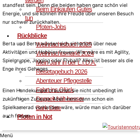
standfest sein. Denn die beiden haben ganz schön viel
Beim Einkaufen Gutes
Energie, und sie können ihre Freude über unseren Besuch
tun
nur schwer zurückhalten.
Pfoten-Jobs
Rückblicke
Berta und Berto würden sich sicherlich über neue
Weihnachtsbuch 2025
Aktivitäten und Hobbies freuen: Wie wäre es mit Agility,
Weihnachtsmarkt 2024
Spielgruppe, Jogging oder Flyball? Alles ist besser als die
Mein Jahr in der L.I.D.A.
Enge ihres Geheges…
Reisetagebuch 2026
Abenteuer Pflegestelle
Fahrt ins Glück
Einen Hundekumpel brauchen sie nicht unbedingt im
Doppelt hält besser
zukünftigen Zuhause. Aber wenn dann schon ein
Bark Date
Spielkamerad vorhanden wäre, würde man sich darüber
auch freuen.
Pfoten in Not
Menü