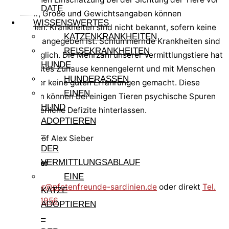
DATE
Ort. Alter, Größe und Gewichtsangaben können
WISSENSWERTES
abweichen. Krankheiten sind nicht bekannt, sofern keine
KATZENKRANKHEITEN
Krankheit angegeben ist. Schlummernde Krankheiten sind
REISEKRANKHEITEN
immer möglich. Die Mehrzahl unserer Vermittlungstiere hat
HUNDE
nie ein festes Zuhause kennengelernt und mit Menschen
HUNDERASSEN
wenig oder keine guten Erfahrungen gemacht. Diese
EINEN
Prägungen können bei einigen Tieren psychische Spuren
HUND
oder körperliche Defizite hinterlassen.
ADOPTIEREN
–
DER
VERMITTLUNGSABLAUF
Alex Sieber
EINE
alex.sieber@pfotenfreunde-sardinien.de
oder direkt
Tel.
KATZE
0170 9941956
ADOPTIEREN
–